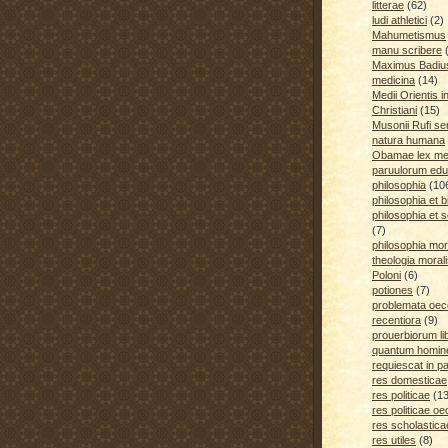
litterae
(62)
ludi athletici
(2)
Mahumetismus
manu scribere
Maximus Badiu
medicina
(14)
Medii Orientis i
Christiani
(15)
Musonii Rufi se
natura humana
Obamae lex med
paruulorum edu
philosophia
(10
philosophia et b
philosophia et s
(7)
philosophia mora
theologia moral
Poloni
(6)
potiones
(7)
problemata oe
recentiora
(9)
prouerbiorum li
quantum homines
requiescat in p
res domesticae
res politicae
(1
res politicae o
res scholastica
res utiles
(8)