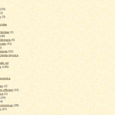
(23)
(2)
s
(3)
ncolae
ntentiae
(1)
(36)
icinaria
(5)
catio
(41)
6)
iologia
(52)
cientia physica
lis uel
is
(145)
conomica
ber
(2)
 efficiant
(12)
ace
(1)
(24)
34)
economicae
(28)
e
(57)