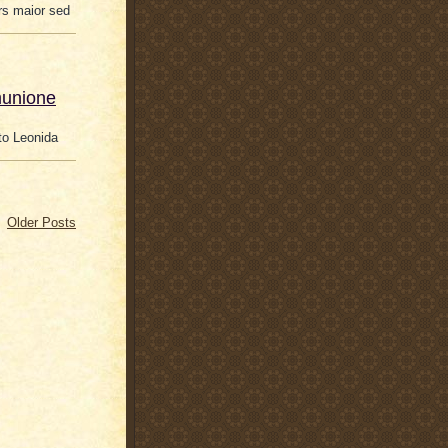
ars maior sed
munione
to Leonida
Older Posts