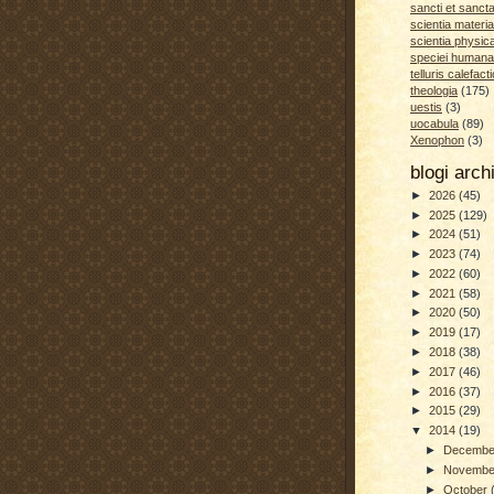
sancti et sanct
scientia materia
scientia physic
speciei humana
telluris calefacti
theologia
(175)
uestis
(3)
uocabula
(89)
Xenophon
(3)
blogi arc
►
2026
(45)
►
2025
(129)
►
2024
(51)
►
2023
(74)
►
2022
(60)
►
2021
(58)
►
2020
(50)
►
2019
(17)
►
2018
(38)
►
2017
(46)
►
2016
(37)
►
2015
(29)
▼
2014
(19)
►
Decemb
►
Novemb
►
October