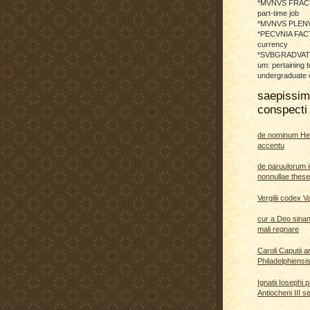
*MVNVS FRAC
part-time job
*MVNVS PLENVM:
*PECVNIA FACTI
currency
*SVBGRADVATO
um: pertaining t
undergraduate 
saepissi
conspecti 
de nominum He
accentu
de paruulorum i
nonnullae thes
Vergilii codex V
cur a Deo sina
mali regnare
Caroli Caputii a
Philadelphiensi
Ignatii Iosephi 
Antiocheni III s