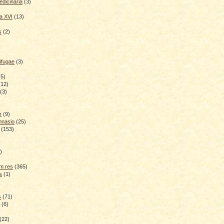
dicinaria
(3)
a XVI
(13)
s
(2)
ifugae
(3)
(5)
(12)
(3)
r
(9)
mnasio
(25)
(153)
)
)
m res
(365)
s
(1)
s
(71)
(6)
(22)