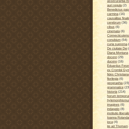
assecurantia me
auri regula
(2)
Benedictus pap
carmina
(16)
causalitas finali
cerebrum
(36)
cibus
(6)
cinemata
(6)
Connecticutens
conubium
(54)
curia suprema
De ciuitate Dei
Diana Montana
docere
(29)
ducere
(16)
Eduardus Fese
ex Crombii Gy
fides Christiana
florilegia
(6)
geographia
(23
grammatice
(23
historia
(214)
horum temporu
hylemorphismu
imagines
(6)
indagatio
(8)
institutio liberali
Ioanna Rolanda
ioca
(4)
ite ad Thomam