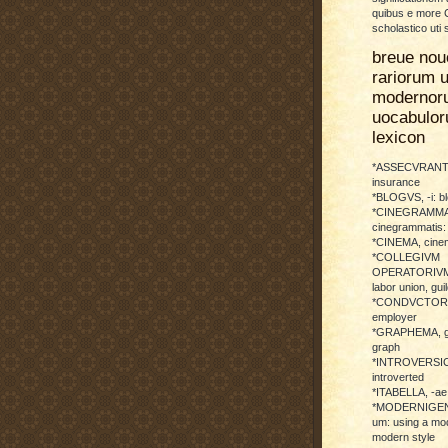
quibus e more C
scholastico uti 
breue nou
rariorum u
modernor
uocabulo
lexicon
*ASSECVRANTI
insurance
*BLOGVS, -i: b
*CINEGRAMMA
cinegrammatis:
*CINEMA, cinem
*COLLEGIVM
OPERATORIVM: 
labor union, guil
*CONDVCTOR, 
employer
*GRAPHEMA, g
graph
*INTROVERSICI
introverted
*ITABELLA, -ae,
*MODERNIGENE
um: using a mod
modern style