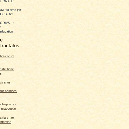
TIONALE:
 full-time job
CIA: fiat
RIVS, -a, -
o
education
me
tractatus
braicorum
nstitutione
es
aticanus
ntur homines
rchiepiscopi
s praeceptio
patriarchae
ententiae