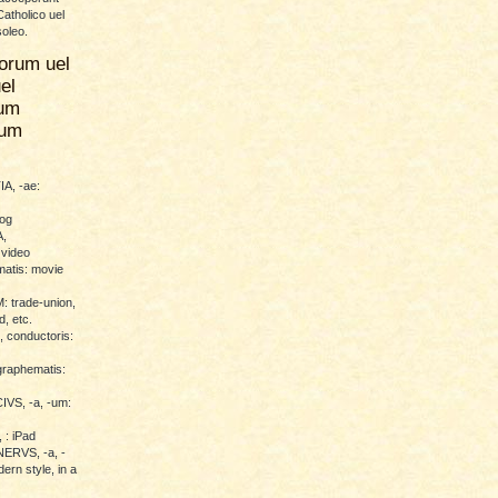
atholico uel
soleo.
orum uel
el
um
rum
A, -ae:
log
,
 video
atis: movie
trade-union,
d, etc.
conductoris:
raphematis:
VS, -a, -um:
 : iPad
RVS, -a, -
ern style, in a