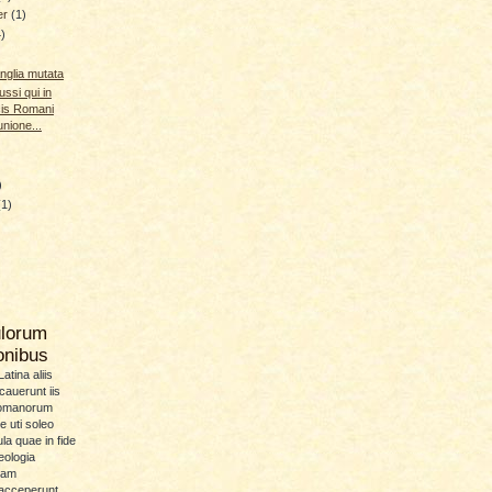
er
(1)
4)
 Anglia mutata
ussi qui in
icis Romani
ione...
)
(1)
ulorum
ionibus
atina aliis
icauerunt iis
Romanorum
 uti soleo
la quae in fide
eologia
uam
 acceperunt