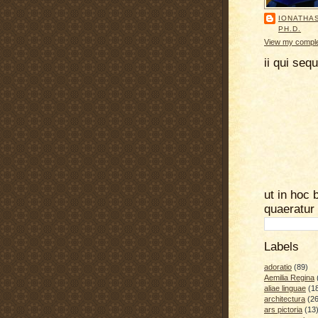
IONATHA
PH.D.
View my complet
ii qui seq
ut in hoc 
quaeratur
Labels
adoratio
(89)
Aemilia Regina
aliae linguae
(1
architectura
(26
ars pictoria
(13