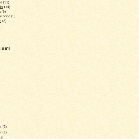
ae
(31)
lis
(14)
a
(6)
e origo
(5)
o
(8)
hiuum
er
(1)
er
(1)
(1)