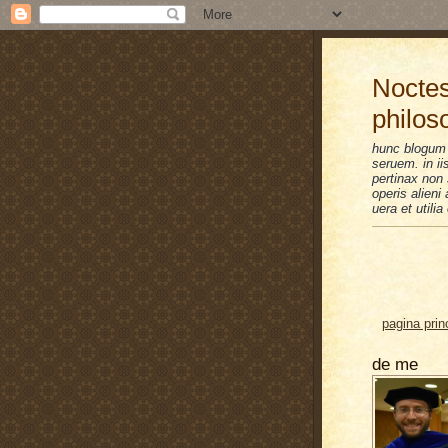
Noctes
philos
hunc blogum 
seruem. in i
pertinax non 
operis alien
uera et utilia
pagina prin
de me