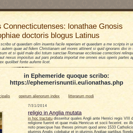
 Connecticutenses: Ionathae Gnosis
ophiae doctoris blogus Latinus
scribo ut quaedam olim inuenta facile reperiam et quaedam a me scripta in u
is autem quae ad fidem Christianam uel mores attinent si quid ignorans dixi i
sum et si quid male dixi totum sanctae Romanae ecclesiae correctioni relinquo
i aut nexus impositus aut pars probata importat me omnes eius operis partes a
 ex quolibet fonte auferre licet.
in Ephemeride quoque scribo:
https://ephemerisnuntii.eu/ionathas.php
cipalis
operum alienorum index
litterarum modi
7/31/2014
religio in Anglia mutata
in hoc tractatu
disseritur quales Angli ante Henrici regis VIII 
religione fuerint et quae mala Henricus et socii fecerint. ex ill
noto praecipue has theses primum quod anno 1533 Catholici
plurimis Anglis colebatur et in plurimis Angliae partibus flor