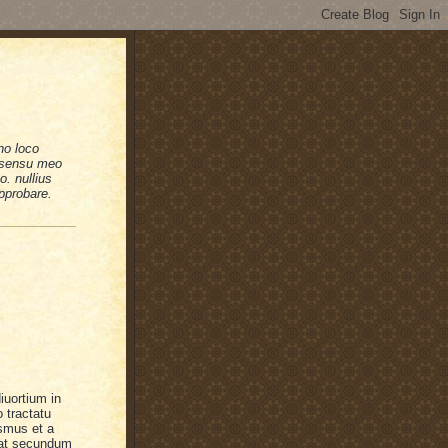
no loco
n sensu meo
. nullius
pprobare.
diuortium in
o tractatu
smus et a
ebat secundum