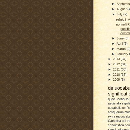
►
Septemb
►
August
(
▼
July
(2)
religio in
nonnulli R
pontif
commun
►
June
(3)
►
April
(3)
►
March
(2
►
January
►
2013
(37)
►
2012
(31)
►
2011
(38)
►
2010
(37)
►
2009
(8)
de uocab
significat
quae uocabula L
aeuis alia signif
uocabulis ex 
antiquorum more
extra ea uocabu
Catholica uel th
scholastica no
significationem