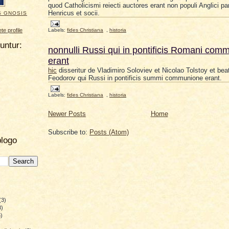
quod Catholicismi reiecti auctores erant non populi Anglici p
Henricus et socii.
S GNOSIS
e profile
Labels:
fides Christiana
,
historia
uuntur:
nonnulli Russi qui in pontificis Romani com
erant
hic
disseritur de Vladimiro Soloviev et Nicolao Tolstoy et bea
Feodorov qui Russi in pontificis summi communione erant.
Labels:
fides Christiana
,
historia
Newer Posts
Home
Subscribe to:
Posts (Atom)
blogo
(3)
8)
)
)