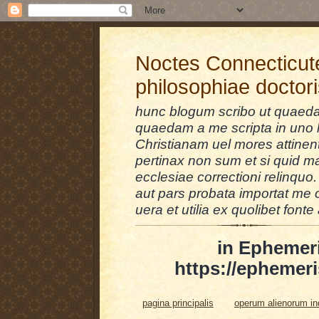
Noctes Connecticut
philosophiae doctor
hunc blogum scribo ut quaedam
quaedam a me scripta in uno l
Christianam uel mores attinent
pertinax non sum et si quid 
ecclesiae correctioni relinquo.
aut pars probata importat me 
uera et utilia ex quolibet fonte 
in Ephemer
https://ephemeri
pagina principalis
operum alienorum i