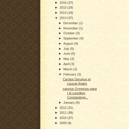
►
2016
(37)
►
2015
(29)
►
2014
(19)
▼
2013
(37)
►
December
(1)
►
November
(1)
►
October
(3)
►
September
(4)
►
August
(4)
►
July
(5)
►
June
(5)
►
May
(2)
►
April
(3)
►
March
(2)
▼
February
(2)
Carolus Daruinus et
causae finales
sanctus Gregorius papa
I et concilium
Constantinop...
►
January
(5)
►
2012
(31)
►
2011
(38)
►
2010
(37)
►
2009
(8)