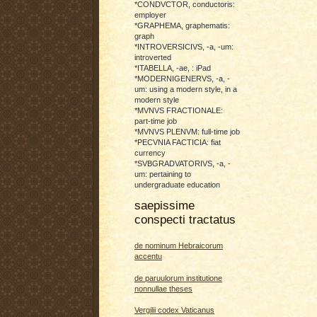
*CONDVCTOR, conductoris:
employer
*GRAPHEMA, graphematis:
graph
*INTROVERSICIVS, -a, -um:
introverted
*ITABELLA, -ae, : iPad
*MODERNIGENERVS, -a, -
um: using a modern style, in a
modern style
*MVNVS FRACTIONALE:
part-time job
*MVNVS PLENVM: full-time job
*PECVNIA FACTICIA: fiat
currency
*SVBGRADVATORIVS, -a, -
um: pertaining to
undergraduate education
saepissime
conspecti tractatus
de nominum Hebraicorum
accentu
de paruulorum institutione
nonnullae theses
Vergilii codex Vaticanus