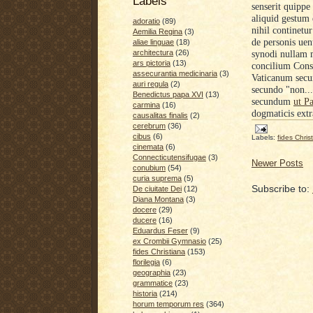
Labels
senserit quippe
aliquid gestum 
adoratio
(89)
nihil continetu
Aemilia Regina
(3)
de personis uent
aliae linguae
(18)
architectura
(26)
synodi nullam
ars pictoria
(13)
concilium Cons
assecurantia medicinaria
(3)
Vaticanum secun
auri regula
(2)
secundo "non...
Benedictus papa XVI
(13)
secundum
ut
Pa
carmina
(16)
dogmaticis extra
causalitas finalis
(2)
cerebrum
(36)
cibus
(6)
Labels:
fides Chris
cinemata
(6)
Connecticutensifugae
(3)
Newer Posts
conubium
(54)
curia suprema
(5)
Subscribe to:
De ciuitate Dei
(12)
Diana Montana
(3)
docere
(29)
ducere
(16)
Eduardus Feser
(9)
ex Crombii Gymnasio
(25)
fides Christiana
(153)
florilegia
(6)
geographia
(23)
grammatice
(23)
historia
(214)
horum temporum res
(364)