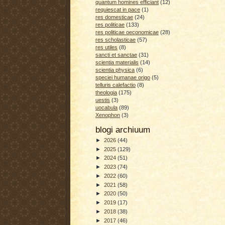
quantum homines efficiant
(12)
requiescat in pace
(1)
res domesticae
(24)
res politicae
(133)
res politicae oeconomicae
(28)
res scholasticae
(57)
res utiles
(8)
sancti et sanctae
(31)
scientia materialis
(14)
scientia physica
(6)
speciei humanae origo
(5)
telluris calefactio
(8)
theologia
(175)
uestis
(3)
uocabula
(89)
Xenophon
(3)
blogi archiuum
►
2026
(44)
►
2025
(129)
►
2024
(51)
►
2023
(74)
►
2022
(60)
►
2021
(58)
►
2020
(50)
►
2019
(17)
►
2018
(38)
►
2017
(46)