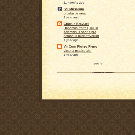
11 months ago
Sal Musarum
prueba pliniana
1 year ago
Chorus Breviarii
Habēmus frātrēs, quī in
sōlemnibus sacrīs prō
dēfūnctīs ministrāvērunt
1 year ago
Vir Cum Pluteo Pleno
victoria magistralis!
1 year ago
Show All