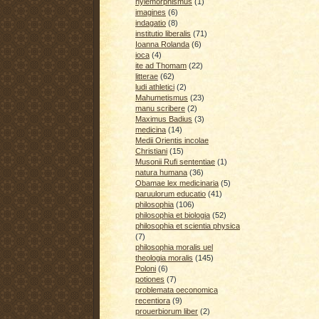
hylemorphismus
(1)
imagines
(6)
indagatio
(8)
institutio liberalis
(71)
Ioanna Rolanda
(6)
ioca
(4)
ite ad Thomam
(22)
litterae
(62)
ludi athletici
(2)
Mahumetismus
(23)
manu scribere
(2)
Maximus Badius
(3)
medicina
(14)
Medii Orientis incolae
Christiani
(15)
Musonii Rufi sententiae
(1)
natura humana
(36)
Obamae lex medicinaria
(5)
paruulorum educatio
(41)
philosophia
(106)
philosophia et biologia
(52)
philosophia et scientia physica
(7)
philosophia moralis uel
theologia moralis
(145)
Poloni
(6)
potiones
(7)
problemata oeconomica
recentiora
(9)
prouerbiorum liber
(2)