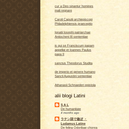
cur a Deo sinantur homines
mali regnare
Caroli Caputii archiepiscopi
Philadelphiensis praeceptio
Ignatii Iosephi patriarchae
Antiocheni III sententiae
is qui se Franciscum papam
appellat et Ioannes Paulus
papa II
sanctus Theodorus Studita
de imperio et genere humano
Sancti Augustini sententiae
Athanasii Schnaederi epistola
alii blogi Latini
S A L
De humanitate
4 months ago
ラテン語で遊ぼ ・
Ludamus Latine
De felina Odoribae chorea