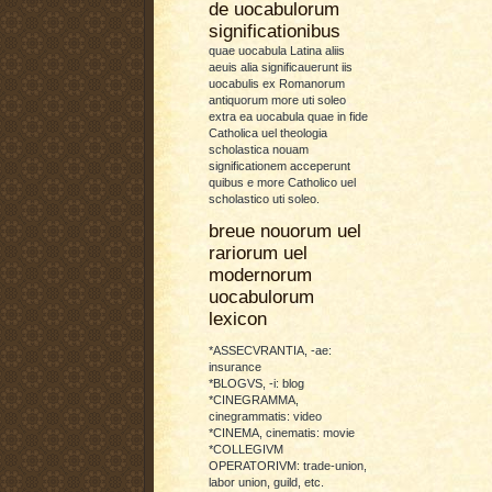
de uocabulorum
significationibus
quae uocabula Latina aliis
aeuis alia significauerunt iis
uocabulis ex Romanorum
antiquorum more uti soleo
extra ea uocabula quae in fide
Catholica uel theologia
scholastica nouam
significationem acceperunt
quibus e more Catholico uel
scholastico uti soleo.
breue nouorum uel
rariorum uel
modernorum
uocabulorum
lexicon
*ASSECVRANTIA, -ae:
insurance
*BLOGVS, -i: blog
*CINEGRAMMA,
cinegrammatis: video
*CINEMA, cinematis: movie
*COLLEGIVM
OPERATORIVM: trade-union,
labor union, guild, etc.