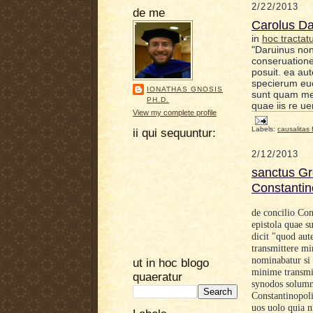
2/22/2013
de me
Carolus Da
in
hoc tractat
"Daruinus non
conseruation
posuit. ea aut
specierum eu
IONATHAS GNOSIS
sunt quam me
PH.D.
quae iis re ue
View my complete profile
Labels:
causalitas f
ii qui sequuntur:
2/12/2013
sanctus Gr
Constanti
de concilio Con
epistola quae 
dicit "quod aut
transmittere mi
nominabatur si 
ut in hoc blogo
minime transmit
quaeratur
synodos solumm
Constantinopoli
uos uolo quia n