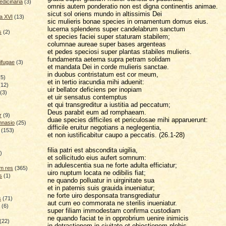
dicinaria
(3)
omnis autem ponderatio non est digna continentis animae.
sicut sol oriens mundo in altissimis Dei
a XVI
(13)
sic mulieris bonae species in ornamentum domus eius.
lucerna splendens super candelabrum sanctum
s
(2)
et species faciei super staturam stabilem;
columnae aureae super bases argenteas
et pedes speciosi super plantas stabiles mulieris.
fundamenta aeterna supra petram solidam
ifugae
(3)
et mandata Dei in corde mulieris sanctae.
in duobus contristatum est cor meum,
(5)
et in tertio iracundia mihi aduenit:
(12)
uir bellator deficiens per inopiam
(3)
et uir sensatus contemptus
et qui transgreditur a iustitia ad peccatum;
Deus parabit eum ad romphaeam.
r
(9)
duae species difficiles et periculosae mihi apparuerunt:
mnasio
(25)
difficile eruitur negotians a neglegentia,
(153)
et non iustificabitur caupo a peccatis. (26.1-28)
)
filia patri est abscondita uigilia,
)
et sollicitudo eius aufert somnum:
in adulescentia sua ne forte adulta efficiatur;
m res
(365)
uiro nuptum locata ne odibilis fiat;
s
(1)
ne quando polluatur in uirginitate sua
et in paternis suis grauida inueniatur;
ne forte uiro desponsata transgrediatur
s
(71)
aut cum eo commorata ne sterilis inueniatur.
(6)
super filiam immodestam confirma custodiam
ne quando faciat te in opprobrium uenire inimicis
(22)
in detractionem in ciuitate et obiectionem plebis