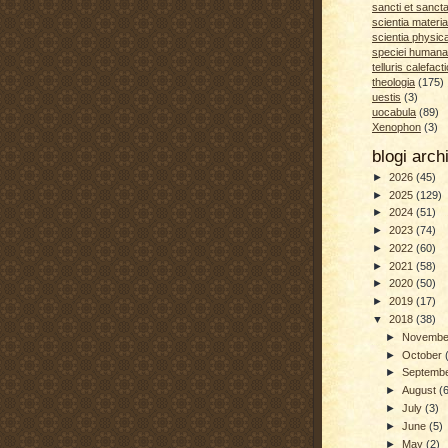
sancti et sanct
scientia materia
scientia physic
speciei humana
telluris calefacti
theologia
(175)
uestis
(3)
uocabula
(89)
Xenophon
(3)
blogi arc
►
2026
(45)
►
2025
(129)
►
2024
(51)
►
2023
(74)
►
2022
(60)
►
2021
(58)
►
2020
(50)
►
2019
(17)
▼
2018
(38)
►
Novemb
►
October
►
Septemb
►
August
(
►
July
(3)
►
June
(5)
►
May
(2)