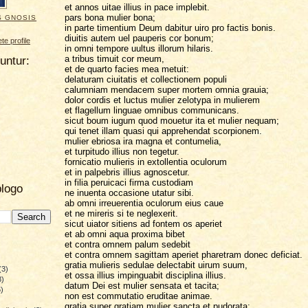
et annos uitae illius in pace implebit.
pars bona mulier bona;
S GNOSIS
in parte timentium Deum dabitur uiro pro factis bonis.
diuitis autem uel pauperis cor bonum;
e profile
in omni tempore uultus illorum hilaris.
a tribus timuit cor meum,
uuntur:
et de quarto facies mea metuit:
delaturam ciuitatis et collectionem populi
calumniam mendacem super mortem omnia grauia;
dolor cordis et luctus mulier zelotypa in mulierem
et flagellum linguae omnibus communicans.
sicut boum iugum quod mouetur ita et mulier nequam;
qui tenet illam quasi qui apprehendat scorpionem.
mulier ebriosa ira magna et contumelia,
et turpitudo illius non tegetur.
fornicatio mulieris in extollentia oculorum
et in palpebris illius agnoscetur.
in filia peruicaci firma custodiam
blogo
ne inuenta occasione utatur sibi.
ab omni irreuerentia oculorum eius caue
et ne mireris si te neglexerit.
sicut uiator sitiens ad fontem os aperiet
et ab omni aqua proxima bibet
et contra omnem palum sedebit
et contra omnem sagittam aperiet pharetram donec deficiat.
gratia mulieris sedulae delectabit uirum suum,
(3)
et ossa illius impinguabit disciplina illius.
8)
datum Dei est mulier sensata et tacita;
)
non est commutatio eruditae animae.
)
gratia super gratiam mulier sancta et pudorata;