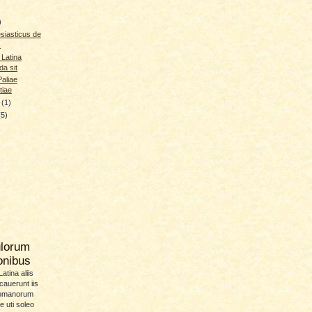
)
esiasticus de
s
 Latina
da sit
Paliae
tiae
y
(1)
(5)
ulorum
ionibus
atina aliis
icauerunt iis
Romanorum
 uti soleo