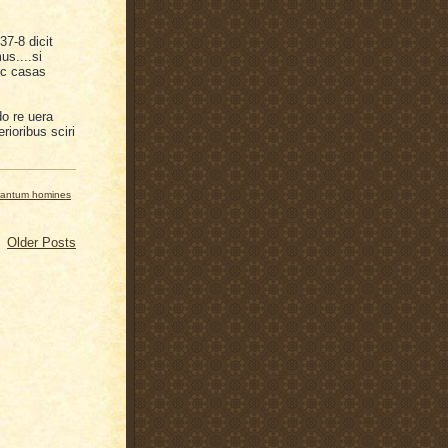
37-8 dicit
s....si
nc casas
o re uera
rioribus sciri
antum homines
Older Posts