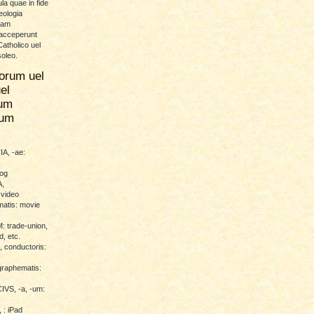
la quae in fide
eologia
uam
 acceperunt
atholico uel
soleo.
orum uel
el
um
rum
A, -ae:
log
,
 video
atis: movie
trade-union,
d, etc.
conductoris:
raphematis:
VS, -a, -um:
 : iPad