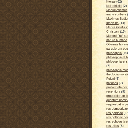
litterae
(62)
ludi athletici
(2)
Mahumetismus
manu scribere
Maximus Badiu
medicina
(14)
Medii Orientis i
Christiani
(15)
Musonii Rufi se
natura humana
Obamae lex med
paruulorum edu
philosophia
(10
philosophia et b
philosophia et s
(7)
philosophia mora
theologia moral
Poloni
(6)
potiones
(7)
problemata oe
recentiora
(9)
prouerbiorum li
quantum homines
requiescat in p
res domesticae
res politicae
(1
res politicae o
res scholastica
res utiles
(8)