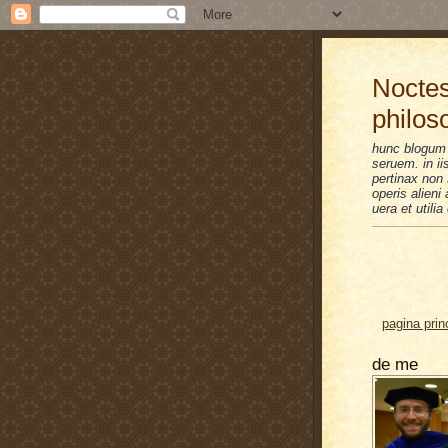
Noctes
philos
hunc blogum 
seruem. in i
pertinax non 
operis alien
uera et utilia
pagina prin
de me