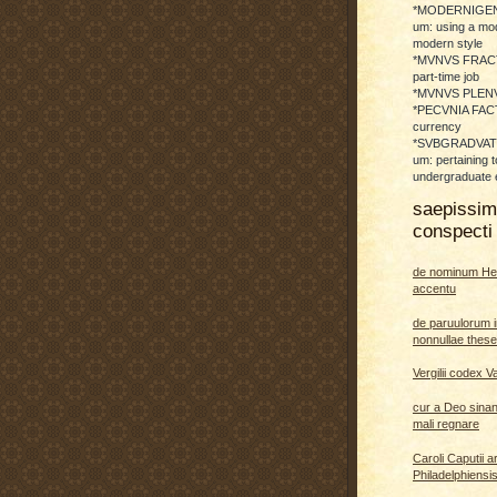
*MODERNIGENE
um: using a mod
modern style
*MVNVS FRAC
part-time job
*MVNVS PLENVM:
*PECVNIA FACTI
currency
*SVBGRADVATO
um: pertaining t
undergraduate 
saepissi
conspecti 
de nominum He
accentu
de paruulorum i
nonnullae thes
Vergilii codex V
cur a Deo sina
mali regnare
Caroli Caputii a
Philadelphiensi