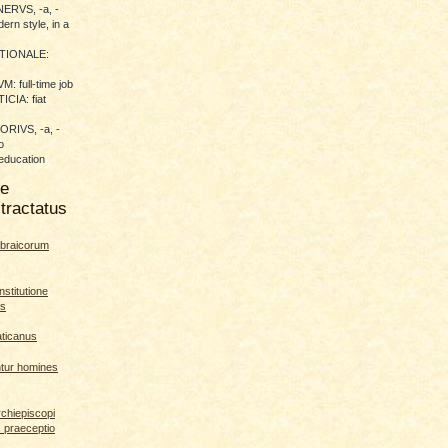
RVS, -a, -
ern style, in a
TIONALE:
 full-time job
CIA: fiat
RIVS, -a, -
o
education
me
tractatus
braicorum
nstitutione
es
aticanus
ntur homines
rchiepiscopi
s praeceptio