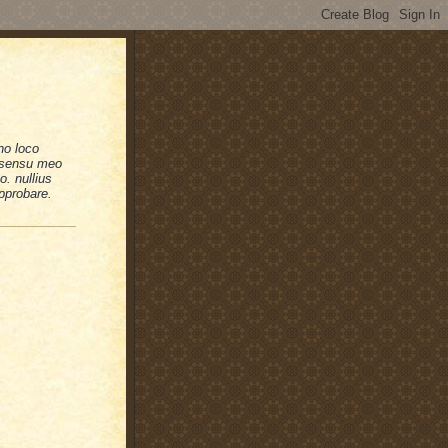
no loco
n sensu meo
. nullius
pprobare.