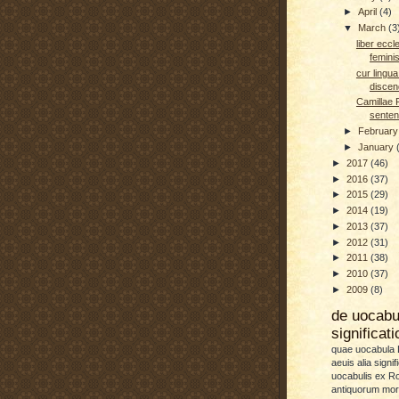
►
April
(4)
▼
March
(3
liber eccl
femini
cur lingua
discen
Camillae 
senten
►
Februar
►
January
►
2017
(46)
►
2016
(37)
►
2015
(29)
►
2014
(19)
►
2013
(37)
►
2012
(31)
►
2011
(38)
►
2010
(37)
►
2009
(8)
de uocab
significat
quae uocabula L
aeuis alia signif
uocabulis ex 
antiquorum more