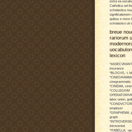
extra ea uocabu
Catholica uel th
scholastica no
significationem
quibus e more C
scholastico uti 
breue nou
rariorum u
modernor
uocabulo
lexicon
*ASSECVRANTI
insurance
*BLOGVS, -i: b
*CINEGRAMMA
cinegrammatis:
*CINEMA, cinem
*COLLEGIVM
OPERATORIVM: 
labor union, guil
*CONDVCTOR, 
employer
*GRAPHEMA, g
graph
*INTROVERSICI
introverted
*ITABELLA, -ae,