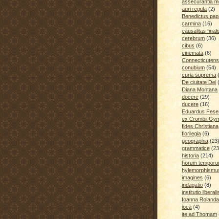
assecurantia me
auri regula
(2)
Benedictus pap
carmina
(16)
causalitas finali
cerebrum
(36)
cibus
(6)
cinemata
(6)
Connecticutens
conubium
(54)
curia suprema
De ciuitate Dei
Diana Montana
docere
(29)
ducere
(16)
Eduardus Fese
ex Crombii Gy
fides Christiana
florilegia
(6)
geographia
(23
grammatice
(23
historia
(214)
horum temporu
hylemorphismu
imagines
(6)
indagatio
(8)
institutio liberali
Ioanna Rolanda
ioca
(4)
ite ad Thomam