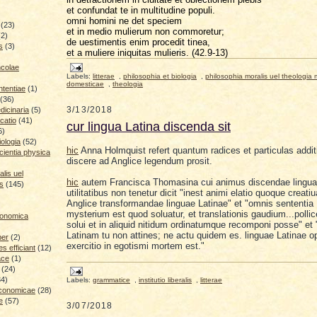
et confundat te in multitudine populi.
omni homini ne det speciem
(23)
et in medio mulierum non commoretur;
(2)
de uestimentis enim procedit tinea,
s
(3)
et a muliere iniquitas mulieris. (42.9-13)
ncolae
Labels:
litterae
,
philosophia et biologia
,
philosophia moralis uel theologia 
domesticae
,
theologia
ntentiae
(1)
(36)
3/13/2018
icinaria
(5)
catio
(41)
cur lingua Latina discenda sit
6)
iologia
(52)
hic
Anna Holmquist refert quantum radices et particulas addit
cientia physica
discere
ad Anglice legendum prosit
.
lis uel
hic
autem Francisca Thomasina cui animus discendae lingua
is
(145)
utilitatibus non tenetur dicit "inest animi elatio quoque creatiu
Anglice transformandae linguae Latinae" et "omnis sententia 
mysterium est quod soluatur, et translationis gaudium...pollic
conomica
solui et in aliquid nitidum ordinatumque recomponi posse" et
Latinam tu non attines; ne actu quidem es. linguae Latinae 
ber
(2)
exercitio in egotismi mortem est."
 efficiant
(12)
ace
(1)
(24)
34)
Labels:
grammatice
,
institutio liberalis
,
litterae
economicae
(28)
e
(57)
3/07/2018