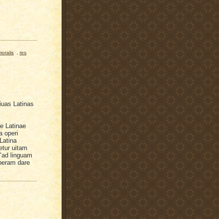
moralis
,
res
iuas Latinas
e Latinae
a operi
Latina
etur uitam
 "ad linguam
operam dare