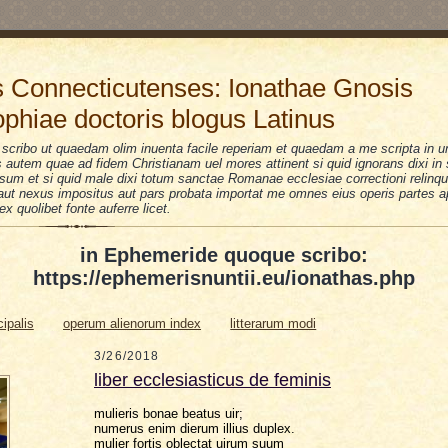
 Connecticutenses: Ionathae Gnosis
ophiae doctoris blogus Latinus
scribo ut quaedam olim inuenta facile reperiam et quaedam a me scripta in u
is autem quae ad fidem Christianam uel mores attinent si quid ignorans dixi i
sum et si quid male dixi totum sanctae Romanae ecclesiae correctioni relinquo
i aut nexus impositus aut pars probata importat me omnes eius operis partes a
 ex quolibet fonte auferre licet.
in Ephemeride quoque scribo:
https://ephemerisnuntii.eu/ionathas.php
cipalis
operum alienorum index
litterarum modi
3/26/2018
liber ecclesiasticus de feminis
mulieris bonae beatus uir;
numerus enim dierum illius duplex.
mulier fortis oblectat uirum suum