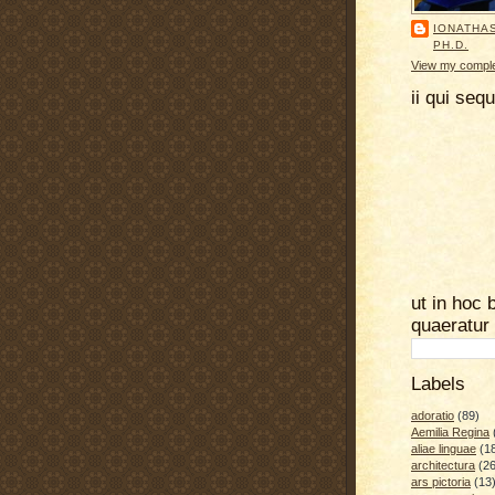
IONATHA
PH.D.
View my complet
ii qui seq
ut in hoc 
quaeratur
Labels
adoratio
(89)
Aemilia Regina
aliae linguae
(1
architectura
(26
ars pictoria
(13