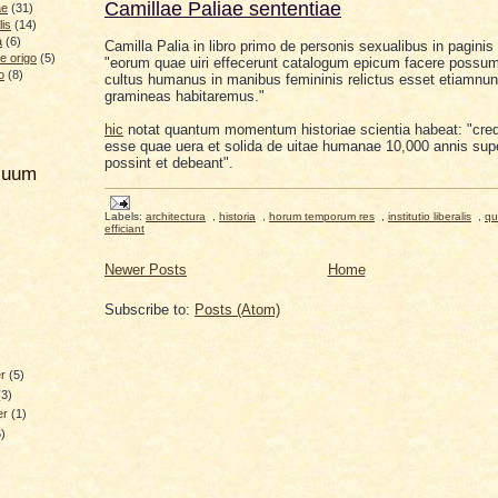
Camillae Paliae sententiae
ae
(31)
lis
(14)
a
(6)
Camilla Palia in libro primo de
personis sexualibus
in paginis 
e origo
(5)
"eorum quae uiri effecerunt
catalogum epicum
facere possumu
o
(8)
cultus humanus in manibus femininis relictus esset etiamnu
gramineas habitaremus."
hic
notat quantum momentum historiae scientia habeat: "cred
esse quae uera et solida de
uitae humanae
10,000 annis supe
possint et debeant".
hiuum
Labels:
architectura
,
historia
,
horum temporum res
,
institutio liberalis
,
qu
efficiant
Newer Posts
Home
Subscribe to:
Posts (Atom)
er
(5)
(3)
er
(1)
6)