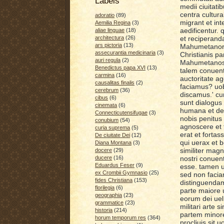
Labels
medii ciuitat
centra cult
ura
adoratio
(89)
migrant
et
int
Aemilia Regina
(3)
aedificentur.
aliae linguae
(18)
et reciperand
architectura
(26)
ars pictoria
(13)
Mahumetanorum
assecurantia medicinaria
(3)
Christianis pa
auri regula
(2)
Mahumetanos 
Benedictus papa XVI
(13)
talem conuen
carmina
(16)
auctoritate ag
causalitas finalis
(2)
faciamus? uobi
cerebrum
(36)
discamus.' cu
cibus
(6)
sunt dialogus 
cinemata
(6)
humana et dem
Connecticutensifugae
(3)
nobis
penitus
conubium
(54)
agnoscere et f
curia suprema
(5)
erat et fortass
De ciuitate Dei
(12)
qui uerax et 
Diana Montana
(3)
similiter mag
docere
(29)
nostri conuen
ducere
(16)
Eduardus Feser
(9)
esse
. tamen 
ex Crombii Gymnasio
(25)
sed non f
acia
fides Christiana
(153)
distingu
end
a
m
florilegia
(6)
parte maiore 
geographia
(23)
eorum dei
ue
grammatice
(23)
militari
arte s
historia
(214)
partem mino
horum temporum res
(364)
procliu
is
sit
u