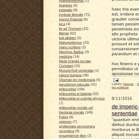
hylemorphismus
(1)
imagines
(6)
haec tria ex
indagatio
(8)
est, irridere e
institutio liberalis
(71)
grauiter
consi
Ioanna Rolanda
(6)
tamen pessim
ioca
(4)
pessimist
a
ess
ite ad Thomam
(22)
alio propheta
litterae
(62)
ludi athletici
(2)
uictoria ultim
Mahumetismus
(23)
possunt et s
manu scribere
(2)
conuersionem 
Maximus Badius
(3)
parandum et
medicina
(14)
Medii Orientis incolae
hoc
fin
iens e 
Christiani
(15)
permittatur ut
Musonii Rufi sententiae
(1)
aposta
siae n
natura humana
(36)
Obamae lex medicinaria
(5)
Labels:
historia
,
h
paruulorum educatio
(41)
res politicae
philosophia
(106)
philosophia et biologia
(52)
8/11/2016
philosophia et scientia physica
(7)
de imperio
philosophia moralis uel
sententiae
theologia moralis
(145)
Poloni
(6)
"
quantum enim
potiones
(7)
diebus ducitur
problemata oeconomica
moriturus si i
recentiora
(9)
aliquid nocue
prouerbiorum liber
(2)