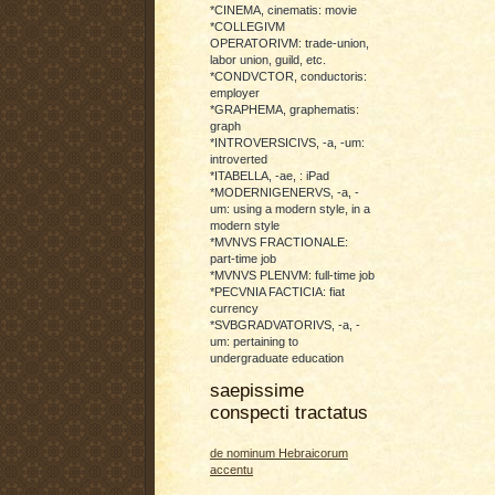
*CINEMA, cinematis: movie
*COLLEGIVM
OPERATORIVM: trade-union,
labor union, guild, etc.
*CONDVCTOR, conductoris:
employer
*GRAPHEMA, graphematis:
graph
*INTROVERSICIVS, -a, -um:
introverted
*ITABELLA, -ae, : iPad
*MODERNIGENERVS, -a, -
um: using a modern style, in a
modern style
*MVNVS FRACTIONALE:
part-time job
*MVNVS PLENVM: full-time job
*PECVNIA FACTICIA: fiat
currency
*SVBGRADVATORIVS, -a, -
um: pertaining to
undergraduate education
saepissime
conspecti tractatus
de nominum Hebraicorum
accentu