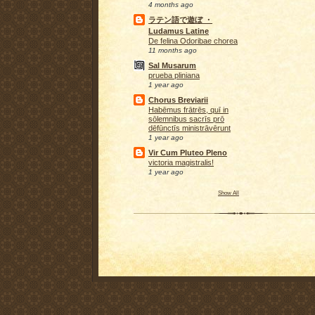
4 months ago
ラテン語で遊ぼ ・
Ludamus Latine
De felina Odoribae chorea
11 months ago
Sal Musarum
prueba pliniana
1 year ago
Chorus Breviarii
Habēmus frātrēs, quī in
sōlemnibus sacrīs prō
dēfūnctīs ministrāvērunt
1 year ago
Vir Cum Pluteo Pleno
victoria magistralis!
1 year ago
Show All