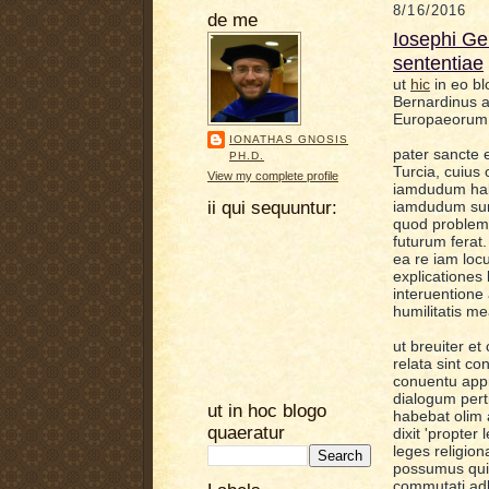
8/16/2016
de me
Iosephi Ge
sententiae
ut
hic
in eo bl
Bernardinus 
Europaeorum 
IONATHAS GNOSIS
pater sancte 
PH.D.
Turcia, cuius
View my complete profile
iamdudum hab
ii qui sequuntur:
iamdudum sum.
qu
od proble
futurum ferat.
ea re iam loc
explicationes 
interuentione
humilitatis m
ut breuiter e
relata sint
cons
conuentu app
dialogum per
ut in hoc blogo
habebat
olim
quaeratur
dixit 'propte
leges religio
possumus quia
commutati adhi