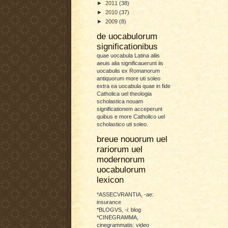
►
2011
(38)
►
2010
(37)
►
2009
(8)
de uocabulorum
significationibus
quae uocabula Latina aliis
aeuis alia significauerunt iis
uocabulis ex Romanorum
antiquorum more uti soleo
extra ea uocabula quae in fide
Catholica uel theologia
scholastica nouam
significationem acceperunt
quibus e more Catholico uel
scholastico uti soleo.
breue nouorum uel
rariorum uel
modernorum
uocabulorum
lexicon
*ASSECVRANTIA, -ae:
insurance
*BLOGVS, -i: blog
*CINEGRAMMA,
cinegrammatis: video