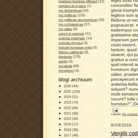
leges suas nis
quantum homines efficiant
(12)
concorditer fi
requiescat in pace
(1)
gloria triump
res domesticae
(24)
legibus suis q
res politicae
(133)
Bellona ut ne
res politicae oeconomicae
(28)
pugnauerat, n
res scholasticae
(57)
res utiles
(8)
eademque cond
sancti et sanctae
(31)
gratissime a
scientia materialis
(14)
imperium pert
scientia physica
(6)
ciues essent,
speciei humanae origo
(5)
tantum, quod 
telluris calefactio
(8)
uiueret, qui p
theologia
(175)
gratius a con
uestis
(3)
quid intersit
uocabula
(89)
hominum dignit
Xenophon
(3)
uideo, praete
perceperunt m
blogi archiuum
ardentia bell
►
2026
(44)
soluunt? numq
►
2025
(129)
multi senatore
►
2024
(51)
norunt? tolle
►
2023
(74)
homines?" (De
►
2022
(60)
►
2021
(58)
Labels:
De ciuitate
►
2020
(50)
►
2019
(17)
8/09/2016
►
2018
(38)
Vergilii co
►
2017
(46)