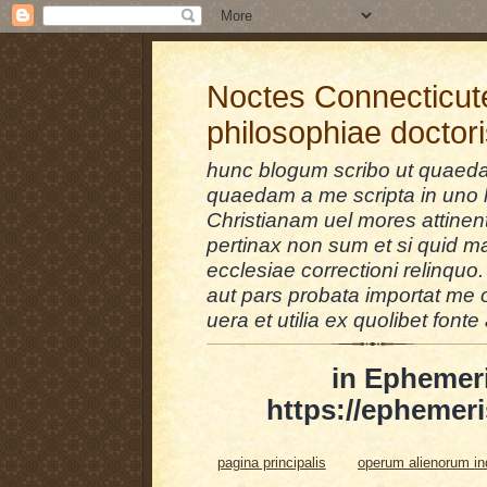
Noctes Connecticut
philosophiae doctor
hunc blogum scribo ut quaedam
quaedam a me scripta in uno l
Christianam uel mores attinent
pertinax non sum et si quid 
ecclesiae correctioni relinquo.
aut pars probata importat me 
uera et utilia ex quolibet fonte 
in Ephemer
https://ephemeri
pagina principalis
operum alienorum i