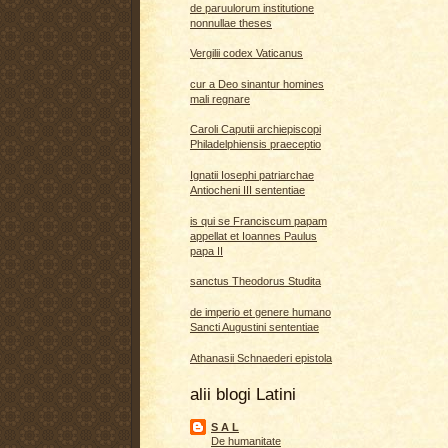
de paruulorum institutione
nonnullae theses
Vergilii codex Vaticanus
cur a Deo sinantur homines
mali regnare
Caroli Caputii archiepiscopi
Philadelphiensis praeceptio
Ignatii Iosephi patriarchae
Antiocheni III sententiae
is qui se Franciscum papam
appellat et Ioannes Paulus
papa II
sanctus Theodorus Studita
de imperio et genere humano
Sancti Augustini sententiae
Athanasii Schnaederi epistola
alii blogi Latini
S A L
De humanitate