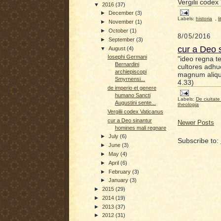
Vergilii codex
▼
2016
(37)
►
December
(3)
Labels:
historia
,
l
►
November
(1)
►
October
(1)
8/05/2016
►
September
(3)
cur a Deo 
▼
August
(4)
Iosephi Germani
"ideo regna te
Bernardini
cultores adhu
archiepiscopi
magnum aliqui
Smyrnensi...
4.33)
de imperio et genere
humano Sancti
Labels:
De ciuitate
Augustini sente...
theologia
Vergilii codex Vaticanus
cur a Deo sinantur
Newer Posts
homines mali regnare
►
July
(6)
Subscribe to:
►
June
(3)
►
May
(4)
►
April
(6)
►
February
(3)
►
January
(3)
►
2015
(29)
►
2014
(19)
►
2013
(37)
►
2012
(31)