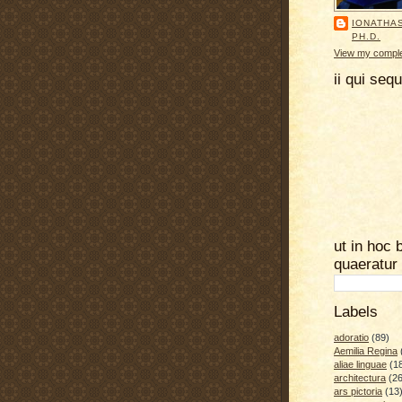
IONATHA
PH.D.
View my complet
ii qui seq
ut in hoc 
quaeratur
Labels
adoratio
(89)
Aemilia Regina
aliae linguae
(1
architectura
(26
ars pictoria
(13