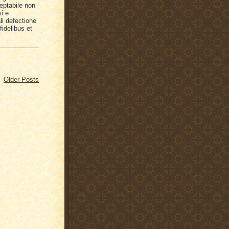
eptabile non
i e
i defectione
fidelibus et
Older Posts