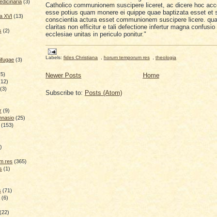
dicinaria
(3)
Catholico communionem suscipere liceret, ac dicere hoc acc
esse potius quam monere ei quippe quae baptizata esset et s
a XVI
(13)
conscientia actura esset communionem suscipere licere. qual
claritas non efficitur e tali defectione infertur magna confusio 
s
(2)
ecclesiae unitas in periculo ponitur."
Labels:
fides Christiana
,
horum temporum res
,
theologia
ifugae
(3)
(5)
Newer Posts
Home
(12)
(3)
Subscribe to:
Posts (Atom)
r
(9)
mnasio
(25)
(153)
)
)
m res
(365)
s
(1)
s
(71)
(6)
(22)