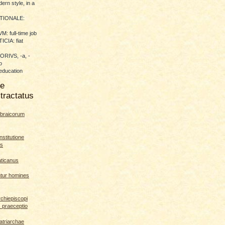
ern style, in a
TIONALE:
 full-time job
CIA: fiat
RIVS, -a, -
o
education
me
tractatus
braicorum
nstitutione
es
aticanus
ntur homines
rchiepiscopi
s praeceptio
patriarchae