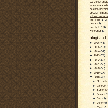
sancti et sanct
scientia materia
scientia physic
speciei humana
telluris calefacti
theologia
(175)
uestis
(3)
uocabula
(89)
Xenophon
(3)
blogi arc
►
2026
(45)
►
2025
(129)
►
2024
(51)
►
2023
(74)
►
2022
(60)
►
2021
(58)
►
2020
(50)
►
2019
(17)
▼
2018
(38)
►
Novemb
►
October
►
Septemb
►
August
(
►
July
(3)
►
June
(5)
▼
May
(2)