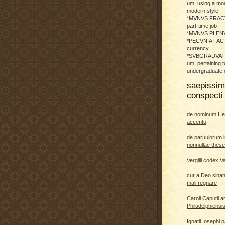
um: using a mod
modern style
*MVNVS FRAC
part-time job
*MVNVS PLENVM:
*PECVNIA FACTI
currency
*SVBGRADVATO
um: pertaining t
undergraduate 
saepissi
conspecti 
de nominum He
accentu
de paruulorum i
nonnullae thes
Vergilii codex V
cur a Deo sina
mali regnare
Caroli Caputii a
Philadelphiensi
Ignatii Iosephi 