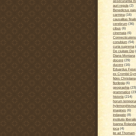
assecurantia me
auri regula
(2)
Benedictus pap
carmina
(16)
causalitas finali
cerebrum
(36)
cibus
(6)
cinemata
(6)
Connecticutens
conubium
(54)
curia suprema
De ciuitate Dei
Diana Montana
docere
(29)
ducere
(16)
Eduardus Fese
ex Crombii Gy
fides Christiana
florilegia
(6)
geographia
(23
grammatice
(23
historia
(214)
horum temporu
hylemorphismu
imagines
(6)
indagatio
(8)
institutio liberali
Ioanna Rolanda
ioca
(4)
ite ad Thomam