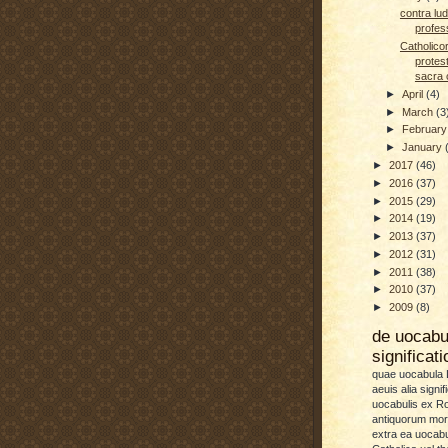
contra lud
profes
Catholico
protest
sacra 
►
April
(4)
►
March
(3
►
Februar
►
January
►
2017
(46)
►
2016
(37)
►
2015
(29)
►
2014
(19)
►
2013
(37)
►
2012
(31)
►
2011
(38)
►
2010
(37)
►
2009
(8)
de uocab
significat
quae uocabula L
aeuis alia signif
uocabulis ex 
antiquorum more
extra ea uocabu