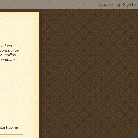
no loco
n sensu meo
. nullius
pprobare.
ntentiae
hic