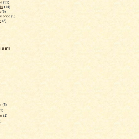
ae
(31)
lis
(14)
a
(6)
e origo
(5)
o
(8)
hiuum
er
(5)
(3)
er
(1)
6)