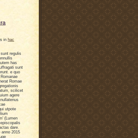
cra
is in
hac
sunt regulis
onnullis
 autem has
ffragati sunt
runt. e quo
ae Romanae
 inerat Romae
regationis
tum, scilicet
quium agere
i
nullatenus
icae
ui utpote
elium
um' (Lumen
episcopalis
actas dare.
e anno 2015
iuge