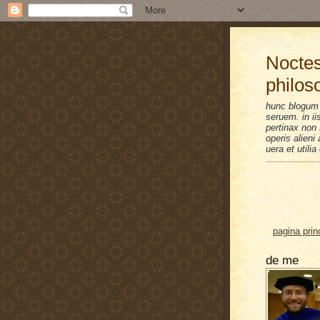
Noctes
philos
hunc blogum 
seruem. in i
pertinax non 
operis alien
uera et utilia
pagina prin
de me