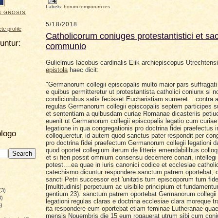
Labels:
horum temporum res
S GNOSIS
5/18/2018
e profile
Catholicorum coniuges protestantistici et sa
uuntur:
communio
Gulielmus Iacobus cardinalis Eiik archiepiscopus Utrechtens
epistola
haec dicit:
"Germanorum collegii episcopalis multo maior pars suffragati 
e quibus permitteretur ut protestantista catholici coniunx si n
condicionibus satis fecisset Eucharistiam sumeret....contra
regulas Germanorum collegii episcopalis septem participes su
et sententiam a quibusdam curiae Romanae dicasteriis petiue
euenit ut
Germanorum collegii episcopalis legatio cum curi
legatione in qua congregationis pro doctrina fidei praefectus
blogo
colloqueretur.
id autem quod sanctus pater respondit per
cong
pro doctrina fidei
praefectum Germanorum collegii legationi da
quod oportet collegium iterum de litteris emendabilibus collo
et si fieri possit omnium consensu decernere conari, intelleg
potest....ea quae in iuris canonici codice et ecclesiae cathol
catechismo dicuntur respondere sanctum patrem oportebat, q
sancti Petri successor est 'unitatis tum episcoporum tum fid
[multitudinis] perpetuum ac uisibile principium et fundament
(3)
gentium 23). sanctum patrem oportebat Germanorum collegii 
8)
legationi regulas claras e doctrina ecclesiae clara moreque tr
)
ita respondere eum
oportebat etiam
feminae Lutheranae qua
)
mensis Nouembris die 15 eum rogauerat utrum sibi cum con