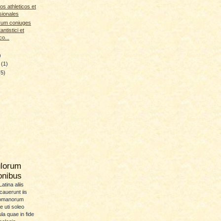
os athleticos et
sionales
rum coniuges
antistici et
co...
)
y
(1)
(5)
ulorum
ionibus
atina aliis
icauerunt iis
Romanorum
 uti soleo
la quae in fide