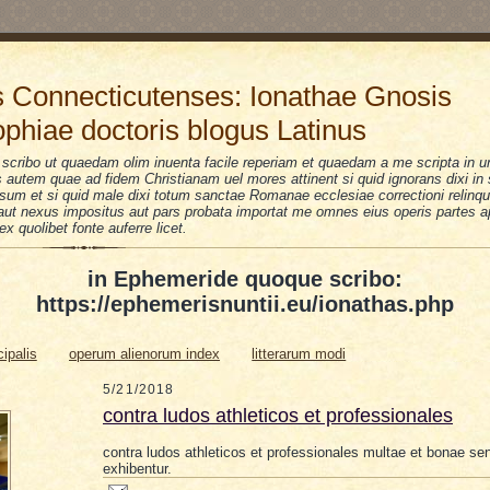
 Connecticutenses: Ionathae Gnosis
ophiae doctoris blogus Latinus
scribo ut quaedam olim inuenta facile reperiam et quaedam a me scripta in u
is autem quae ad fidem Christianam uel mores attinent si quid ignorans dixi i
sum et si quid male dixi totum sanctae Romanae ecclesiae correctioni relinquo
i aut nexus impositus aut pars probata importat me omnes eius operis partes a
 ex quolibet fonte auferre licet.
in Ephemeride quoque scribo:
https://ephemerisnuntii.eu/ionathas.php
cipalis
operum alienorum index
litterarum modi
5/21/2018
contra ludos athleticos et professionales
contra ludos athleticos et professionales
multae et bonae se
exhibentur.