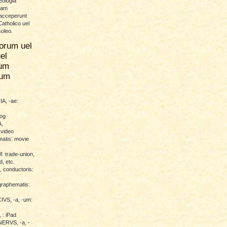
eologia
uam
 acceperunt
atholico uel
soleo.
orum uel
el
um
rum
A, -ae:
log
,
 video
atis: movie
trade-union,
d, etc.
conductoris:
raphematis:
VS, -a, -um:
 : iPad
RVS, -a, -