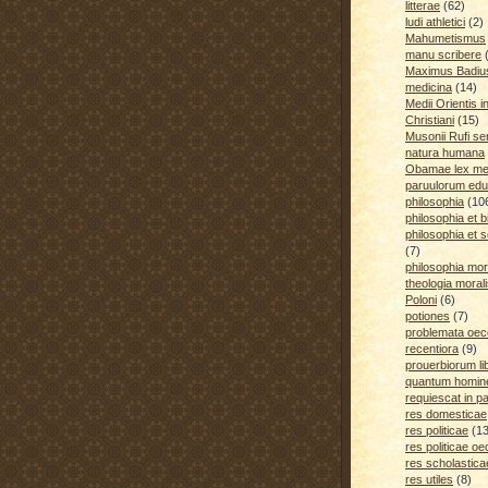
litterae
(62)
ludi athletici
(2)
Mahumetismus
manu scribere
Maximus Badiu
medicina
(14)
Medii Orientis i
Christiani
(15)
Musonii Rufi se
natura humana
Obamae lex med
paruulorum edu
philosophia
(10
philosophia et b
philosophia et s
(7)
philosophia mora
theologia moral
Poloni
(6)
potiones
(7)
problemata oe
recentiora
(9)
prouerbiorum li
quantum homines
requiescat in p
res domesticae
res politicae
(1
res politicae o
res scholastica
res utiles
(8)