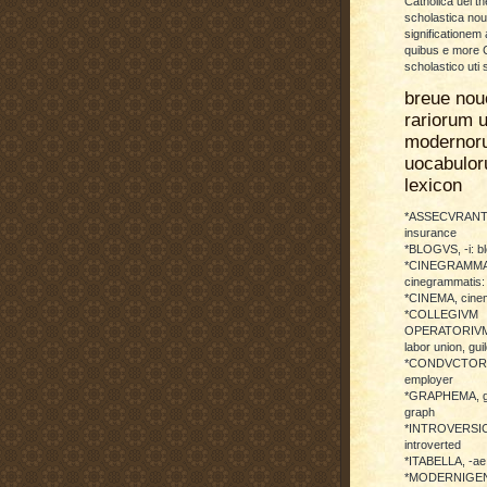
Catholica uel th
scholastica no
significationem
quibus e more C
scholastico uti 
breue nou
rariorum u
modernor
uocabulo
lexicon
*ASSECVRANTI
insurance
*BLOGVS, -i: b
*CINEGRAMMA
cinegrammatis:
*CINEMA, cinem
*COLLEGIVM
OPERATORIVM: 
labor union, guil
*CONDVCTOR, 
employer
*GRAPHEMA, g
graph
*INTROVERSICI
introverted
*ITABELLA, -ae,
*MODERNIGENE