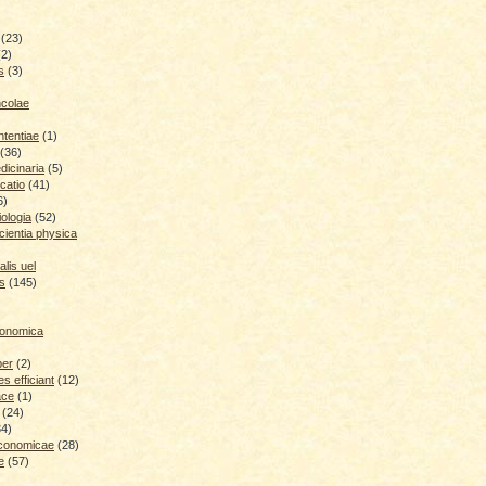
(23)
(2)
s
(3)
ncolae
ntentiae
(1)
(36)
icinaria
(5)
catio
(41)
6)
iologia
(52)
cientia physica
lis uel
is
(145)
conomica
ber
(2)
 efficiant
(12)
ace
(1)
(24)
34)
economicae
(28)
e
(57)