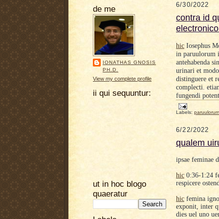
6/30/2022
de me
contra id 
electronic
hic
Iosephus Mo
in paruulorum i
antehabenda sin
IONATHAS GNOSIS
PH.D.
urinari et modo
distinguere et
View my complete profile
complecti. etia
ii qui sequuntur:
fungendi potent
Labels:
paruulorum
6/22/2022
qualem uir
ipsae feminae d
hic
0:36-1:24 f
ut in hoc blogo
respicere osten
quaeratur
hic
femina ignot
exponit, inter q
dies uel uno ue