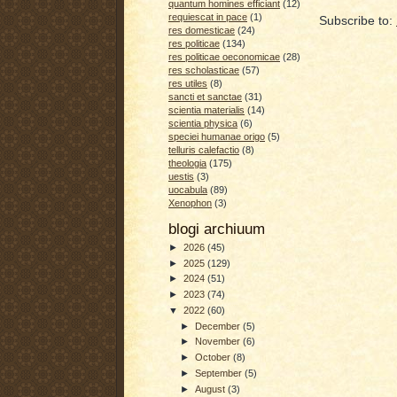
quantum homines efficiant
(12)
requiescat in pace
(1)
Subscribe to:
res domesticae
(24)
res politicae
(134)
res politicae oeconomicae
(28)
res scholasticae
(57)
res utiles
(8)
sancti et sanctae
(31)
scientia materialis
(14)
scientia physica
(6)
speciei humanae origo
(5)
telluris calefactio
(8)
theologia
(175)
uestis
(3)
uocabula
(89)
Xenophon
(3)
blogi archiuum
►
2026
(45)
►
2025
(129)
►
2024
(51)
►
2023
(74)
▼
2022
(60)
►
December
(5)
►
November
(6)
►
October
(8)
►
September
(5)
►
August
(3)