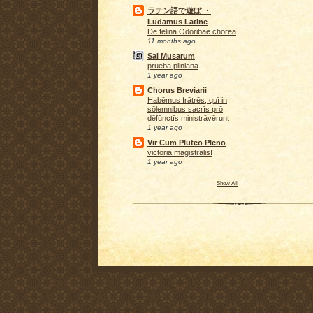
ラテン語で遊ぼ ・
Ludamus Latine
De felina Odoribae chorea
11 months ago
Sal Musarum
prueba pliniana
1 year ago
Chorus Breviarii
Habēmus frātrēs, quī in
sōlemnibus sacrīs prō
dēfūnctīs ministrāvērunt
1 year ago
Vir Cum Pluteo Pleno
victoria magistralis!
1 year ago
Show All