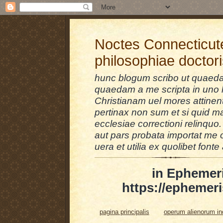
Noctes Connecticut
philosophiae doctor
hunc blogum scribo ut quaedam
quaedam a me scripta in uno l
Christianam uel mores attinent
pertinax non sum et si quid 
ecclesiae correctioni relinquo.
aut pars probata importat me 
uera et utilia ex quolibet fonte 
in Ephemer
https://ephemeri
pagina principalis
operum alienorum i