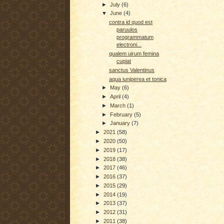
►
July
(6)
▼
June
(4)
contra id quod est
paruulos
programmatum
electroni...
qualem uirum femina
cupiat
sanctus Valentinus
aqua iuniperea et tonica
►
May
(6)
►
April
(4)
►
March
(1)
►
February
(5)
►
January
(7)
►
2021
(58)
►
2020
(50)
►
2019
(17)
►
2018
(38)
►
2017
(46)
►
2016
(37)
►
2015
(29)
►
2014
(19)
►
2013
(37)
►
2012
(31)
►
2011
(38)