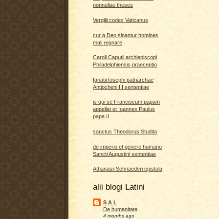
nonnullae theses
Vergilii codex Vaticanus
cur a Deo sinantur homines
mali regnare
Caroli Caputii archiepiscopi
Philadelphiensis praeceptio
Ignatii Iosephi patriarchae
Antiocheni III sententiae
is qui se Franciscum papam
appellat et Ioannes Paulus
papa II
sanctus Theodorus Studita
de imperio et genere humano
Sancti Augustini sententiae
Athanasii Schnaederi epistola
alii blogi Latini
S A L
De humanitate
4 months ago