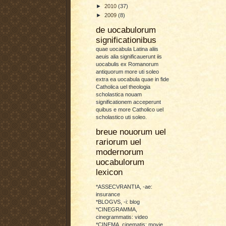
►
2010
(37)
►
2009
(8)
de uocabulorum
significationibus
quae uocabula Latina aliis
aeuis alia significauerunt iis
uocabulis ex Romanorum
antiquorum more uti soleo
extra ea uocabula quae in fide
Catholica uel theologia
scholastica nouam
significationem acceperunt
quibus e more Catholico uel
scholastico uti soleo.
breue nouorum uel
rariorum uel
modernorum
uocabulorum
lexicon
*ASSECVRANTIA, -ae:
insurance
*BLOGVS, -i: blog
*CINEGRAMMA,
cinegrammatis: video
*CINEMA, cinematis: movie