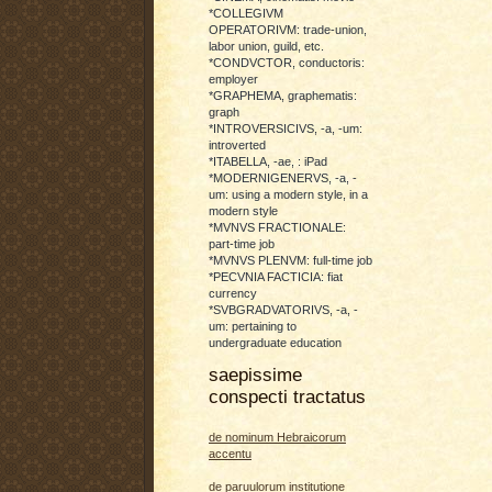
*COLLEGIVM
OPERATORIVM: trade-union,
labor union, guild, etc.
*CONDVCTOR, conductoris:
employer
*GRAPHEMA, graphematis:
graph
*INTROVERSICIVS, -a, -um:
introverted
*ITABELLA, -ae, : iPad
*MODERNIGENERVS, -a, -
um: using a modern style, in a
modern style
*MVNVS FRACTIONALE:
part-time job
*MVNVS PLENVM: full-time job
*PECVNIA FACTICIA: fiat
currency
*SVBGRADVATORIVS, -a, -
um: pertaining to
undergraduate education
saepissime
conspecti tractatus
de nominum Hebraicorum
accentu
de paruulorum institutione