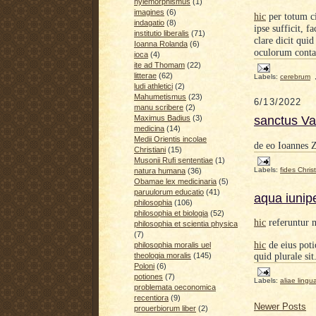
hylemorphismus
(1)
imagines
(6)
hic
per totum c
indagatio
(8)
ipse sufficit, f
institutio liberalis
(71)
clare dicit qui
Ioanna Rolanda
(6)
oculorum conta
ioca
(4)
ite ad Thomam
(22)
litterae
(62)
Labels:
cerebrum
ludi athletici
(2)
Mahumetismus
(23)
6/13/2022
manu scribere
(2)
sanctus Va
Maximus Badius
(3)
medicina
(14)
Medii Orientis incolae
de eo Ioannes 
Christiani
(15)
Musonii Rufi sententiae
(1)
Labels:
fides Chris
natura humana
(36)
Obamae lex medicinaria
(5)
paruulorum educatio
(41)
aqua iunipe
philosophia
(106)
philosophia et biologia
(52)
hic
referuntur m
philosophia et scientia physica
(7)
hic
de eius poti
philosophia moralis uel
quid plurale sit
theologia moralis
(145)
Poloni
(6)
potiones
(7)
Labels:
aliae lingu
problemata oeconomica
recentiora
(9)
Newer Posts
prouerbiorum liber
(2)