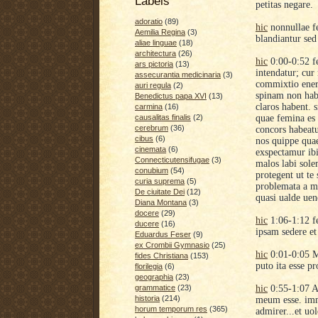
Labels
petitas negare.
adoratio
(89)
hic
nonnullae fe
Aemilia Regina
(3)
blandiantur sed
aliae linguae
(18)
architectura
(26)
hic
0:00-0:52 f
ars pictoria
(13)
intendatur; cur
assecurantia medicinaria
(3)
commixtio energ
auri regula
(2)
spinam non habe
Benedictus papa XVI
(13)
claros habent. 
carmina
(16)
quae femina es 
causalitas finalis
(2)
cerebrum
(36)
concors habeatu
cibus
(6)
nos quippe quae
cinemata
(6)
exspectamur ibi
Connecticutensifugae
(3)
malos labi sole
conubium
(54)
protegent ut te 
curia suprema
(5)
problemata a ma
De ciuitate Dei
(12)
quasi ualde uen
Diana Montana
(3)
docere
(29)
hic
1:06-1:12
f
ducere
(16)
ipsam sedere et 
Eduardus Feser
(9)
ex Crombii Gymnasio
(25)
hic
0:01-0:05 Me
fides Christiana
(153)
puto ita esse p
florilegia
(6)
geographia
(23)
hic
0:55-1:07 A
grammatice
(23)
historia
(214)
meum esse. imm
horum temporum res
(365)
admirer...et uol