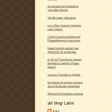
de paruulorum institutione
nonnullae theses
Vergilii codex Vaticanus
cur a Deo sinantur homines
mali regnare
Caroli Caputii archiepiscopi
Philadelphiensis praeceptio
Ignatii Iosephi patriarchae
Antiocheni III sententiae
is qui se Franciscum papam
appellat et Ioannes Paulus
papa II
sanctus Theodorus Studita
de imperio et genere humano
Sancti Augustini sententiae
Athanasii Schnaederi epistola
alii blogi Latini
S A L