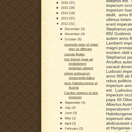
adeptus est. 
►
2016
(37)
imperium occ
►
2015
(29)
imperium Ioan
►
2014
(19)
dedit. anno 8
►
2013
(37)
ultimus totam
erant impera
▼
2012
(31)
Stephanus pap
►
December
(3)
892 Guidonis 
►
November
(4)
autem anno 8
▼
October
(6)
Lamberti impe
quomodo pater et mater
magni pronep
inter se differant
mortem obiit 
causae finales
Stephanus pa
tres theses quae ad
Arnulfus aute
institutionem
uacauit done
tertiariam attinent
Ludouici imper
artium antiquarum
anno 905 ab B
renascentia Italica
rebus politic
gens Habsburgensis et
imperium anno
Austria
est. Ludouicu
Carolus magnus et eius
imperium occ
imperium
papa XII Otto
►
September
(4)
Albertus Aust
►
July
(4)
imperatorem 
►
June
(3)
Habsburgenses
imperium elec
►
May
(1)
abdicauisset 
►
April
(3)
et Hungariae 
►
February
(2)