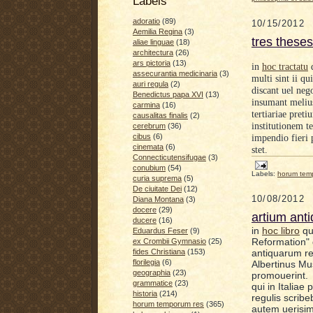
Labels
adoratio
(89)
10/15/2012
Aemilia Regina
(3)
tres theses
aliae linguae
(18)
architectura
(26)
ars pictoria
(13)
in
hoc tractatu
d
assecurantia medicinaria
(3)
m
ulti sint ii
qui
auri regula
(2)
discant uel nego
Benedictus papa XVI
(13)
insumant
meliu
carmina
(16)
tertiariae pret
causalitas finalis
(2)
institutionem t
cerebrum
(36)
cibus
(6)
impendio fieri 
cinemata
(6)
stet.
Connecticutensifugae
(3)
conubium
(54)
Labels:
horum tem
curia suprema
(5)
De ciuitate Dei
(12)
10/08/2012
Diana Montana
(3)
docere
(29)
artium anti
ducere
(16)
in
hoc libro
qu
Eduardus Feser
(9)
Reformation" 
ex Crombii Gymnasio
(25)
antiquarum re
fides Christiana
(153)
florilegia
(6)
Albertinus Mu
geographia
(23)
promouerint. 
grammatice
(23)
qui in Italiae
historia
(214)
regulis scrib
horum temporum res
(365)
autem uerisim