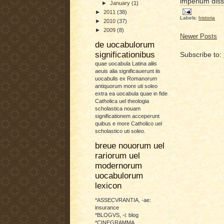
imperium diss
►
January
(1)
►
2011
(38)
Labels:
historia
►
2010
(37)
►
2009
(8)
Newer Posts
de uocabulorum
significationibus
Subscribe to:
quae uocabula Latina aliis
aeuis alia significauerunt iis
uocabulis ex Romanorum
antiquorum more uti soleo
extra ea uocabula quae in fide
Catholica uel theologia
scholastica nouam
significationem acceperunt
quibus e more Catholico uel
scholastico uti soleo.
breue nouorum uel
rariorum uel
modernorum
uocabulorum
lexicon
*ASSECVRANTIA, -ae:
insurance
*BLOGVS, -i: blog
*CINEGRAMMA,