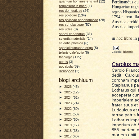
quantum homines efficiant
(12)
Ferdinandus qui
requiescat in pace
(1)
Hungariae regn
res domesticae
(24)
regno Hispanico
res politicae
(134)
1794 autem illa
res politicae oeconomicae
(28)
Austriae archi
res scholasticae
(57)
Austriae imper
res utiles
(8)
sancti et sanctae
(31)
in
hoc libro
in 
scientia materialis
(14)
scientia physica
(6)
speciei humanae origo
(5)
Labels:
historia
telluris calefactio
(8)
theologia
(175)
uestis
(3)
Carolus ma
uocabula
(89)
Carolo Franco
Xenophon
(3)
dedit. Carolu
blogi archiuum
coronam impe
Stephanus pap
►
2026
(45)
Lotharus qui 
►
2025
(129)
acceperat cu
►
2024
(51)
imperialem ag
►
2023
(74)
frater suus e
►
2022
(60)
Ludouicus et 
terrae patris 
►
2021
(58)
Lotharus impe
►
2020
(50)
imperium ab 
►
2019
(17)
855 mortem ob
►
2018
(38)
mortem obiit.
►
2017
(46)