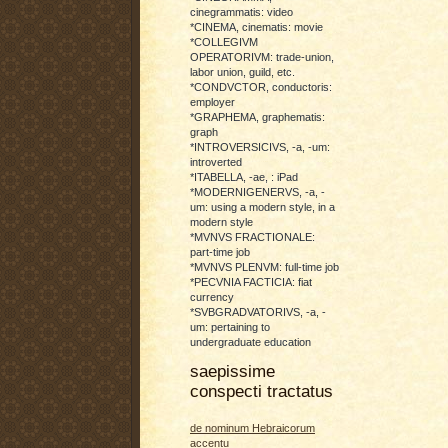
cinegrammatis: video
*CINEMA, cinematis: movie
*COLLEGIVM
OPERATORIVM: trade-union,
labor union, guild, etc.
*CONDVCTOR, conductoris:
employer
*GRAPHEMA, graphematis:
graph
*INTROVERSICIVS, -a, -um:
introverted
*ITABELLA, -ae, : iPad
*MODERNIGENERVS, -a, -
um: using a modern style, in a
modern style
*MVNVS FRACTIONALE:
part-time job
*MVNVS PLENVM: full-time job
*PECVNIA FACTICIA: fiat
currency
*SVBGRADVATORIVS, -a, -
um: pertaining to
undergraduate education
saepissime
conspecti tractatus
de nominum Hebraicorum
accentu