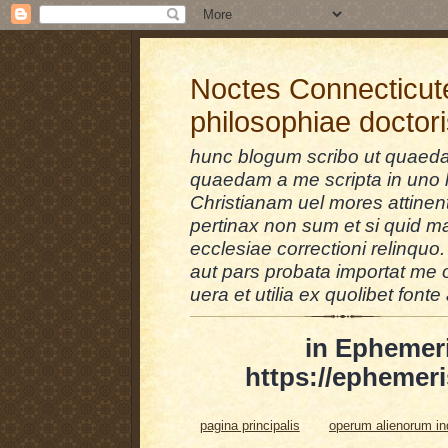
Noctes Connecticut
philosophiae doctor
hunc blogum scribo ut quaedam
quaedam a me scripta in uno l
Christianam uel mores attinent
pertinax non sum et si quid 
ecclesiae correctioni relinquo.
aut pars probata importat me 
uera et utilia ex quolibet fonte 
in Ephemer
https://ephemeri
pagina principalis
operum alienorum i