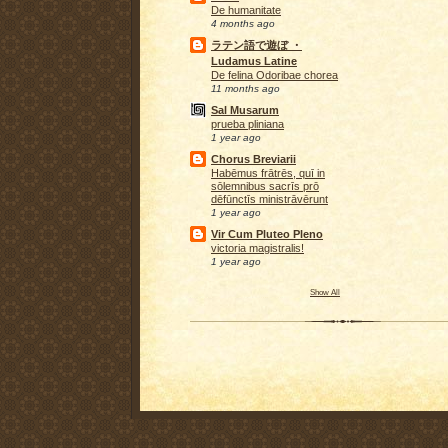
De humanitate
4 months ago
ラテン語で遊ぼ ・
Ludamus Latine
De felina Odoribae chorea
11 months ago
Sal Musarum
prueba pliniana
1 year ago
Chorus Breviarii
Habēmus frātrēs, quī in
sōlemnibus sacrīs prō
dēfūnctīs ministrāvērunt
1 year ago
Vir Cum Pluteo Pleno
victoria magistralis!
1 year ago
Show All