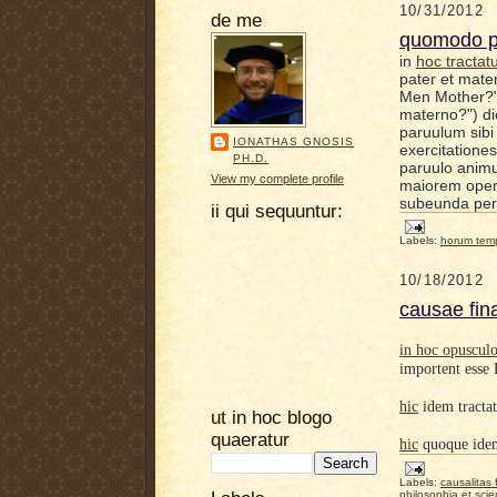
10/31/2012
de me
quomodo pat
in
hoc tra
ctat
pater et mater
Men Mother?" 
materno
?") d
paruulum sibi
IONATHAS GNOSIS
exercitatione
PH.D.
paruulo animu
View my complete profile
maiorem oper
subeunda peri
ii qui sequuntur:
Labels:
horum tem
10/18/2012
causae fin
in hoc opuscul
importent esse
hic
idem tractat
ut in hoc blogo
quaeratur
hic
quoque idem
Labels:
causalitas f
philosophia et scie