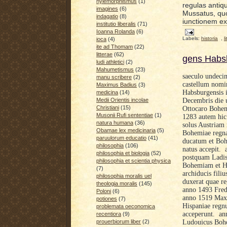
hylemorphismus
(1)
regulas antiq
imagines
(6)
Mussatus
, q
indagatio
(8)
iunctionem ex
institutio liberalis
(71)
Ioanna Rolanda
(6)
Labels:
historia
,
l
ioca
(4)
ite ad Thomam
(22)
litterae
(62)
gens Habsb
ludi athletici
(2)
Mahumetismus
(23)
saeculo undec
manu scribere
(2)
castellum nomi
Maximus Badius
(3)
Habsburgensis 
medicina
(14)
Decembris die 
Medii Orientis incolae
Christiani
(15)
Ottocaro Bohemi
Musonii Rufi sententiae
(1)
1283 autem hic 
natura humana
(36)
solus Austriam
Obamae lex medicinaria
(5)
Bohemiae regna
paruulorum educatio
(41)
ducatum et Boh
philosophia
(106)
natus accepit. 
philosophia et biologia
(52)
postquam Ladis
philosophia et scientia physica
Bohemiam et Hu
(7)
archiducis fil
philosophia moralis uel
duxerat quae
re
theologia moralis
(145)
anno 1493 Fred
Poloni
(6)
anno 1519 Maxi
potiones
(7)
Hispaniae regnu
problemata oeconomica
acceperunt. an
recentiora
(9)
Ludouicus Bohe
prouerbiorum liber
(2)