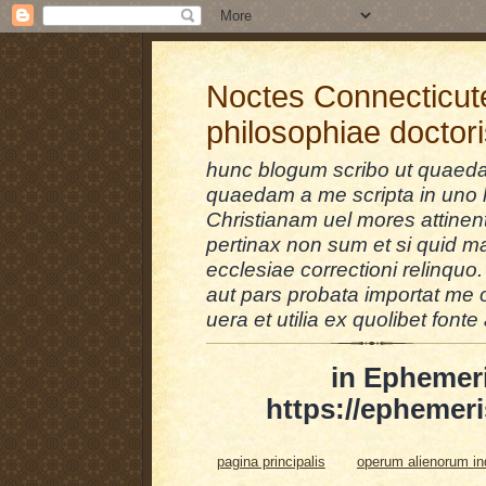
Noctes Connecticut
philosophiae doctor
hunc blogum scribo ut quaedam
quaedam a me scripta in uno l
Christianam uel mores attinent
pertinax non sum et si quid 
ecclesiae correctioni relinquo.
aut pars probata importat me 
uera et utilia ex quolibet fonte 
in Ephemer
https://ephemeri
pagina principalis
operum alienorum i