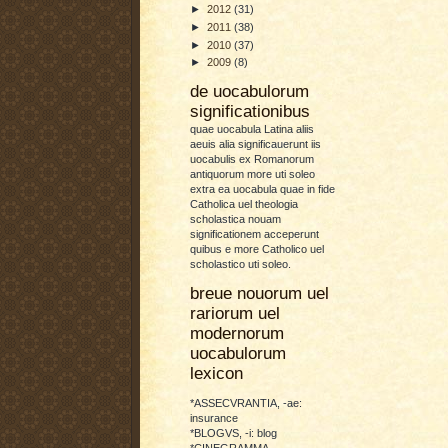
►
2012
(31)
►
2011
(38)
►
2010
(37)
►
2009
(8)
de uocabulorum
significationibus
quae uocabula Latina aliis
aeuis alia significauerunt iis
uocabulis ex Romanorum
antiquorum more uti soleo
extra ea uocabula quae in fide
Catholica uel theologia
scholastica nouam
significationem acceperunt
quibus e more Catholico uel
scholastico uti soleo.
breue nouorum uel
rariorum uel
modernorum
uocabulorum
lexicon
*ASSECVRANTIA, -ae:
insurance
*BLOGVS, -i: blog
*CINEGRAMMA,