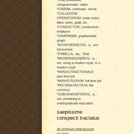
cinegrammatis: video
*CINEMA, cinematis: movie
*COLLEGIVM
OPERATORIVM: trade-union,
labor union, guild, etc.
*CONDVCTOR, conductoris:
employer
*GRAPHEMA, graphematis:
graph
*INTROVERSICIVS, -a, -um:
introverted
*ITABELLA, -ae, : iPad
*MODERNIGENERVS, -a, -
um: using a modern style, in a
modern style
*MVNVS FRACTIONALE:
part-time job
*MVNVS PLENVM: full-time job
*PECVNIA FACTICIA: fiat
currency
*SVBGRADVATORIVS, -a, -
um: pertaining to
undergraduate education
saepissime
conspecti tractatus
de nominum Hebraicorum
accentu