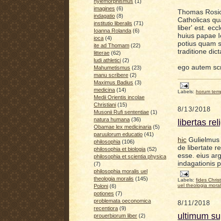
hylemorphismus
(1)
imagines
(6)
Thomas Rosi
indagatio
(8)
Catholicas qu
institutio liberalis
(71)
liber' est. e
Ioanna Rolanda
(6)
huius papae I
ioca
(4)
potius quam sc
ite ad Thomam
(22)
traditione di
litterae
(62)
ludi athletici
(2)
ego autem scr
Mahumetismus
(23)
manu scribere
(2)
Maximus Badius
(3)
medicina
(14)
Labels:
horum tem
Medii Orientis incolae
Christiani
(15)
8/13/2018
Musonii Rufi sententiae
(1)
natura humana
(36)
libertas rel
Obamae lex medicinaria
(5)
paruulorum educatio
(41)
hic
Gulielmus 
philosophia
(106)
de libertate r
philosophia et biologia
(52)
esse. eius ar
philosophia et scientia physica
indagationis p
(7)
philosophia moralis uel
theologia moralis
(145)
Labels:
fides Chris
uel theologia moral
Poloni
(6)
potiones
(7)
problemata oeconomica
8/11/2018
recentiora
(9)
ultimum su
prouerbiorum liber
(2)