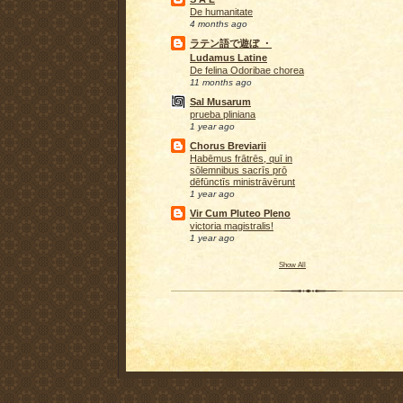
De humanitate
4 months ago
ラテン語で遊ぼ ・
Ludamus Latine
De felina Odoribae chorea
11 months ago
Sal Musarum
prueba pliniana
1 year ago
Chorus Breviarii
Habēmus frātrēs, quī in
sōlemnibus sacrīs prō
dēfūnctīs ministrāvērunt
1 year ago
Vir Cum Pluteo Pleno
victoria magistralis!
1 year ago
Show All