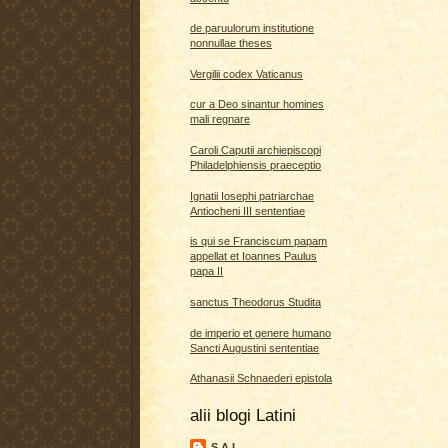
de paruulorum institutione
nonnullae theses
Vergilii codex Vaticanus
cur a Deo sinantur homines
mali regnare
Caroli Caputii archiepiscopi
Philadelphiensis praeceptio
Ignatii Iosephi patriarchae
Antiocheni III sententiae
is qui se Franciscum papam
appellat et Ioannes Paulus
papa II
sanctus Theodorus Studita
de imperio et genere humano
Sancti Augustini sententiae
Athanasii Schnaederi epistola
alii blogi Latini
S A L