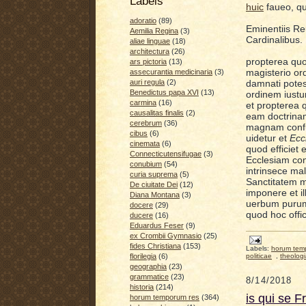
Labels
huic
faueo, qu
adoratio
(89)
Eminentiis R
Aemilia Regina
(3)
Cardinalibus.
aliae linguae
(18)
architectura
(26)
propterea quo
ars pictoria
(13)
magisterio or
assecurantia medicinaria
(3)
damnati potest
auri regula
(2)
Benedictus papa XVI
(13)
ordinem iustu
carmina
(16)
et propterea
causalitas finalis
(2)
eam doctrin
cerebrum
(36)
magnam
conf
cibus
(6)
uidetur et
Ecc
cinemata
(6)
quod efficiet e
Connecticutensifugae
(3)
Ecclesiam co
conubium
(54)
intrinsece ma
curia suprema
(5)
Sanctitatem m
De ciuitate Dei
(12)
imponere et 
Diana Montana
(3)
uerbum purum
docere
(29)
quod hoc offi
ducere
(16)
Eduardus Feser
(9)
ex Crombii Gymnasio
(25)
fides Christiana
(153)
Labels:
horum tem
politicae
,
theolog
florilegia
(6)
geographia
(23)
grammatice
(23)
8/14/2018
historia
(214)
is qui se 
horum temporum res
(364)