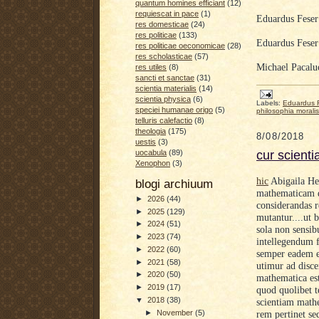
quantum homines efficiant
(12)
requiescat in pace
(1)
Eduardus Fese
res domesticae
(24)
res politicae
(133)
Eduardus Fese
res politicae oeconomicae
(28)
res scholasticae
(57)
Michael Pacal
res utiles
(8)
sancti et sanctae
(31)
scientia materialis
(14)
scientia physica
(6)
Labels:
Eduardus 
speciei humanae origo
(5)
philosophia moralis
telluris calefactio
(8)
theologia
(175)
8/08/2018
uestis
(3)
cur scient
uocabula
(89)
Xenophon
(3)
hic
Abigaila Her
blogi archiuum
mathematicam di
►
2026
(44)
considerandas r
►
2025
(129)
mutantur....ut
►
2024
(51)
sola non sensib
►
2023
(74)
intellegendum f
►
2022
(60)
semper eadem e
►
2021
(58)
utimur ad disc
►
2020
(50)
mathematica est
►
2019
(17)
quod quolibet te
▼
2018
(38)
scientiam math
►
November
(5)
rem pertinet s