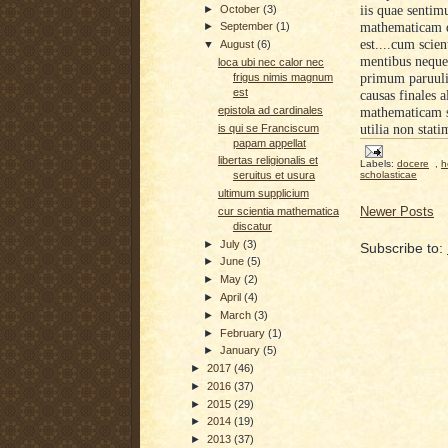
►
October
(3)
iis quae sentimu
mathematicam d
►
September
(1)
est....cum sci
▼
August
(6)
mentibus neque 
loca ubi nec calor nec
primum paruuli 
frigus nimis magnum
est
causas finales 
epistola ad cardinales
mathematicam su
is qui se Franciscum
utilia non stat
papam appellat
libertas religionalis et
Labels:
docere
,
h
scholasticae
seruitus et usura
ultimum supplicium
Newer Posts
cur scientia mathematica
discatur
►
July
(3)
Subscribe to:
►
June
(5)
►
May
(2)
►
April
(4)
►
March
(3)
►
February
(1)
►
January
(5)
►
2017
(46)
►
2016
(37)
►
2015
(29)
►
2014
(19)
►
2013
(37)