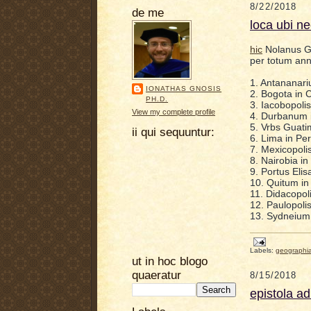
8/22/2018
de me
loca ubi n
hic
Nolanus Gr
per totum annu
1. Antananari
IONATHAS GNOSIS
2. Bogota in 
PH.D.
3. Iacobopolis
View my complete profile
4. Durbanum in
5. Vrbs Guati
ii qui sequuntur:
6. Lima in Pe
7. Mexicopoli
8. Nairobia in
9. Portus Elis
10. Quitum in
11. Didacopoli
12. Paulopolis
13. Sydneium 
Labels:
geographi
ut in hoc blogo
quaeratur
8/15/2018
epistola ad