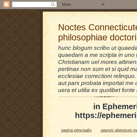
Noctes Connecticut
philosophiae doctor
hunc blogum scribo ut quaedam
quaedam a me scripta in uno l
Christianam uel mores attinent
pertinax non sum et si quid 
ecclesiae correctioni relinquo.
aut pars probata importat me 
uera et utilia ex quolibet fonte 
in Ephemer
https://ephemeri
pagina principalis
operum alienorum i