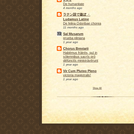
De humanitate
4 months ago
ラテン語で遊ぼ ・
Ludamus Latine
De felina Odoribae chorea
11 months ago
Sal Musarum
prueba pliniana
1 year ago
Chorus Breviarii
Habēmus frātrēs, quī in
sōlemnibus sacrīs prō
dēfūnctīs ministrāvērunt
1 year ago
Vir Cum Pluteo Pleno
victoria magistralis!
1 year ago
Show All