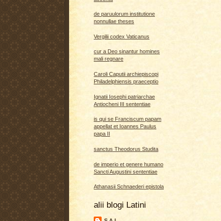
de paruulorum institutione
nonnullae theses
Vergilii codex Vaticanus
cur a Deo sinantur homines
mali regnare
Caroli Caputii archiepiscopi
Philadelphiensis praeceptio
Ignatii Iosephi patriarchae
Antiocheni III sententiae
is qui se Franciscum papam
appellat et Ioannes Paulus
papa II
sanctus Theodorus Studita
de imperio et genere humano
Sancti Augustini sententiae
Athanasii Schnaederi epistola
alii blogi Latini
S A L