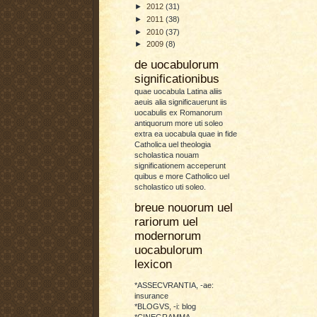
►
2012
(31)
►
2011
(38)
►
2010
(37)
►
2009
(8)
de uocabulorum
significationibus
quae uocabula Latina aliis
aeuis alia significauerunt iis
uocabulis ex Romanorum
antiquorum more uti soleo
extra ea uocabula quae in fide
Catholica uel theologia
scholastica nouam
significationem acceperunt
quibus e more Catholico uel
scholastico uti soleo.
breue nouorum uel
rariorum uel
modernorum
uocabulorum
lexicon
*ASSECVRANTIA, -ae:
insurance
*BLOGVS, -i: blog
*CINEGRAMMA,