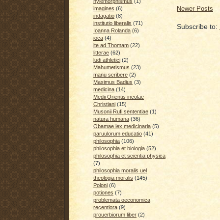
hylemorphismus
(1)
Newer Posts
imagines
(6)
indagatio
(8)
institutio liberalis
(71)
Subscribe to:
Ioanna Rolanda
(6)
ioca
(4)
ite ad Thomam
(22)
litterae
(62)
ludi athletici
(2)
Mahumetismus
(23)
manu scribere
(2)
Maximus Badius
(3)
medicina
(14)
Medii Orientis incolae
Christiani
(15)
Musonii Rufi sententiae
(1)
natura humana
(36)
Obamae lex medicinaria
(5)
paruulorum educatio
(41)
philosophia
(106)
philosophia et biologia
(52)
philosophia et scientia physica
(7)
philosophia moralis uel
theologia moralis
(145)
Poloni
(6)
potiones
(7)
problemata oeconomica
recentiora
(9)
prouerbiorum liber
(2)