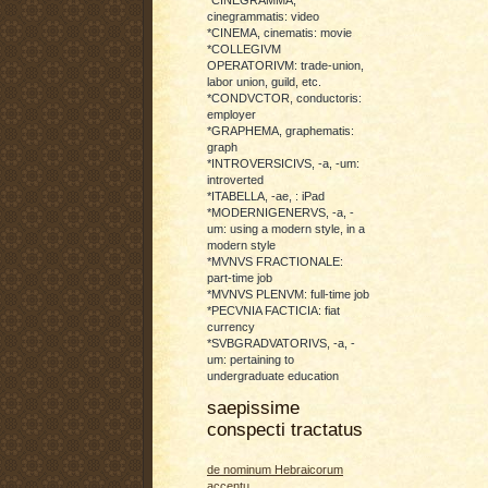
cinegrammatis: video
*CINEMA, cinematis: movie
*COLLEGIVM
OPERATORIVM: trade-union,
labor union, guild, etc.
*CONDVCTOR, conductoris:
employer
*GRAPHEMA, graphematis:
graph
*INTROVERSICIVS, -a, -um:
introverted
*ITABELLA, -ae, : iPad
*MODERNIGENERVS, -a, -
um: using a modern style, in a
modern style
*MVNVS FRACTIONALE:
part-time job
*MVNVS PLENVM: full-time job
*PECVNIA FACTICIA: fiat
currency
*SVBGRADVATORIVS, -a, -
um: pertaining to
undergraduate education
saepissime
conspecti tractatus
de nominum Hebraicorum
accentu