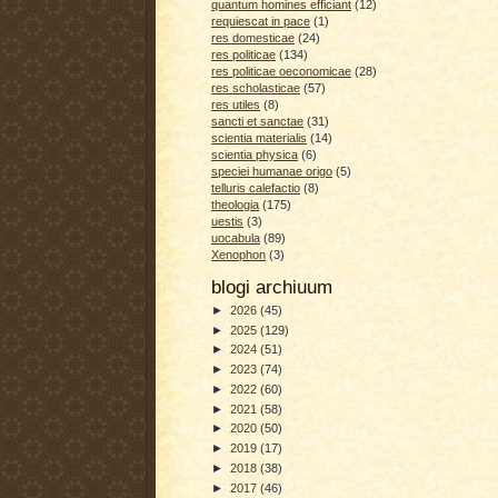
quantum homines efficiant
(12)
requiescat in pace
(1)
res domesticae
(24)
res politicae
(134)
res politicae oeconomicae
(28)
res scholasticae
(57)
res utiles
(8)
sancti et sanctae
(31)
scientia materialis
(14)
scientia physica
(6)
speciei humanae origo
(5)
telluris calefactio
(8)
theologia
(175)
uestis
(3)
uocabula
(89)
Xenophon
(3)
blogi archiuum
►
2026
(45)
►
2025
(129)
►
2024
(51)
►
2023
(74)
►
2022
(60)
►
2021
(58)
►
2020
(50)
►
2019
(17)
►
2018
(38)
►
2017
(46)