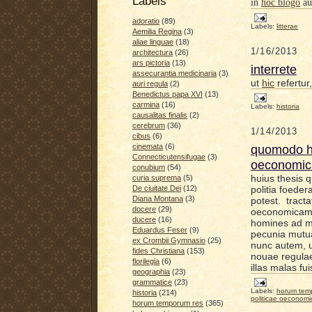
Labels
in
hoc blogo
aud
adoratio
(89)
Labels:
litterae
Aemilia Regina
(3)
aliae linguae
(18)
1/16/2013
architectura
(26)
ars pictoria
(13)
interrete
assecurantia medicinaria
(3)
ut
hic
refertur
auri regula
(2)
Benedictus papa XVI
(13)
carmina
(16)
Labels:
historia
causalitas finalis
(2)
cerebrum
(36)
1/14/2013
cibus
(6)
quomodo h
cinemata
(6)
Connecticutensifugae
(3)
oeconomica
conubium
(54)
huius thesis
q
curia suprema
(5)
politia foede
De ciuitate Dei
(12)
Diana Montana
(3)
potest.
tracta
docere
(29)
oeconomica
ducere
(16)
homines ad m
Eduardus Feser
(9)
pecunia mutu
ex Crombii Gymnasio
(25)
nunc
autem, u
fides Christiana
(153)
nouae regulae 
florilegia
(6)
illas malas fui
geographia
(23)
grammatice
(23)
Labels:
horum tem
historia
(214)
politicae oeconom
horum temporum res
(365)