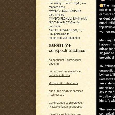
um: using a modern style, in a
modern style
*MVNVS FRACTIONALE:
part-time job
*MVNVS PLENVM: full-time job
*PECVNIA FACTICIA: fiat
currency
*SVBGRADVATORIVS, -a, -
um: pertaining to
undergraduate education
saepissime
conspecti tractatus
de nominum Hebraicorum
accentu
de paruulorum institutione
nonnullae theses
Vergilii codex Vaticanus
cur a Deo sinantur homines
mali regnare
Caroli Caputii archiepiscopi
Philadelphiensis praeceptio
Ignatii Iosephi patriarchae