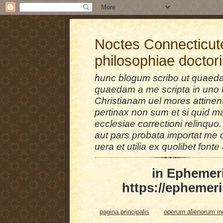
Noctes Connecticut
philosophiae doctor
hunc blogum scribo ut quaedam
quaedam a me scripta in uno l
Christianam uel mores attinent
pertinax non sum et si quid 
ecclesiae correctioni relinquo.
aut pars probata importat me 
uera et utilia ex quolibet fonte 
in Ephemer
https://ephemeri
pagina principalis
operum alienorum i