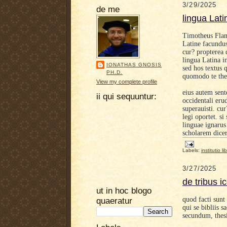
3/29/2025
de me
lingua Lati
Timotheus Fla
Latine facundu
cur? propterea
lingua Latina in
IONATHAS GNOSIS
sed hos textus 
PH.D.
quomodo te the
View my complete profile
eius autem sent
ii qui sequuntur:
occidentali eru
superauisti. cu
legi oportet. si
linguae ignarus
scholarem dice
Labels:
institutio li
3/27/2025
de tribus i
ut in hoc blogo
quod facti sunt
quaeratur
qui se bibliis s
secundum, thes