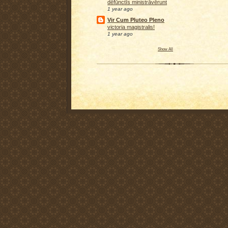
dēfūnctīs ministrāvērunt
1 year ago
Vir Cum Pluteo Pleno
victoria magistralis!
1 year ago
Show All