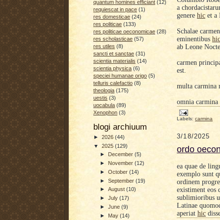
quantum homines efficiant
(12)
a chordacistar
requiescat in pace
(1)
genere
hic
et a
res domesticae
(24)
res politicae
(133)
Sc
halae
carme
res politicae oeconomicae
(28)
eminentibus
hi
res scholasticae
(57)
ab Leone Noct
res utiles
(8)
sancti et sanctae
(31)
scientia materialis
(14)
carmen princip
scientia physica
(6)
est.
speciei humanae origo
(5)
telluris calefactio
(8)
multa carmina 
theologia
(175)
uestis
(3)
omnia carmina
uocabula
(89)
Xenophon
(3)
Labels:
carmina
blogi archiuum
3/18/2025
►
2026
(44)
▼
2025
(129)
ordo oecon
►
December
(5)
►
November
(12)
ea quae de ling
►
October
(14)
exemplo sunt q
►
September
(19)
ordinem progre
existiment eos 
►
August
(10)
sublimioribus u
►
July
(17)
Latinae
quomodo
►
June
(9)
aperiat
hic
disse
►
May
(14)