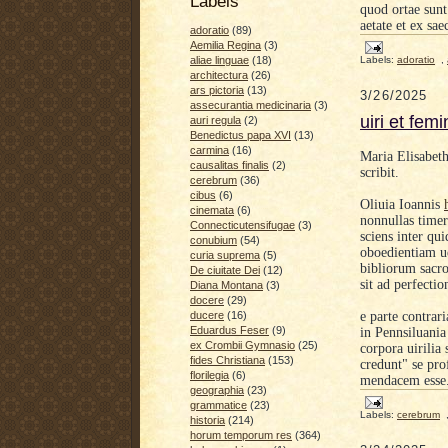
Labels
quod ortae sunt
aetate et ex sa
adoratio
(89)
Aemilia Regina
(3)
Labels:
adoratio
,
aliae linguae
(18)
architectura
(26)
ars pictoria
(13)
3/26/2025
assecurantia medicinaria
(3)
uiri et fem
auri regula
(2)
Benedictus papa XVI
(13)
carmina
(16)
Maria Elisabet
causalitas finalis
(2)
scribit.
cerebrum
(36)
cibus
(6)
Oliuia Ioannis
cinemata
(6)
nonnullas timer
Connecticutensifugae
(3)
sciens inter qu
conubium
(54)
oboedientiam u
curia suprema
(5)
bibliorum sacro
De ciuitate Dei
(12)
sit ad perfectio
Diana Montana
(3)
docere
(29)
e parte contrari
ducere
(16)
Eduardus Feser
(9)
in Pennsiluania 
ex Crombii Gymnasio
(25)
corpora uirilia 
fides Christiana
(153)
credunt" se pro
florilegia
(6)
mendacem esse
geographia
(23)
grammatice
(23)
Labels:
cerebrum
historia
(214)
horum temporum res
(364)