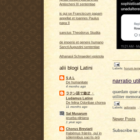
Antiocheni III sententiae
is qui se Franciscum papam
appellat et Ioannes Paulus
papa II
sanctus Theodorus Studita
de imperio et genere humano
Sancti Augustini sententiae
Athanasii Schnaederi epistola
alii blogi Latini
Labels:
horum tem
S A L
narratio uti
De humanitate
4 months ago
quaedam quae d
ラテン語で遊ぼ ・
utiliter memora
Ludamus Latine
De felina Odoribae chorea
11 months ago
Labels:
adoratio
,
Sal Musarum
prueba pliniana
Newer Posts
1 year ago
Chorus Breviarii
Subscribe to:
Habēmus frātrēs, quī in
sōlemnibus sacrīs prō