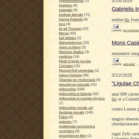
3/24/2025
hylemorphismus
(1)
imagines
(6)
Gabrielis 
indagatio
(8)
institutio liberalis
(71)
multas
hic
Ioann
Ioanna Rolanda
(6)
ioca
(4)
ite ad Thomam
(22)
Labels:
ars pictoria
litterae
(62)
ludi athletici
(2)
Mons Casi
Mahumetismus
(23)
manu scribere
(2)
Maximus Badius
(3)
monasterii ima
medicina
(14)
Medii Orientis incolae
Labels:
adoratio
,
Christiani
(15)
Musonii Rufi sententiae
(1)
3/22/2025
natura humana
(36)
Obamae lex medicinaria
(5)
"Ligulae Ch
paruulorum educatio
(41)
philosophia
(106)
anni 600 carme
philosophia et biologia
(52)
philosophia et scientia physica
hic
et a Columb
(7)
philosophia moralis uel
contra Lauum 
theologia moralis
(145)
Poloni
(6)
magice obserat
potiones
(7)
chordacistarum
problemata oeconomica
recentiora
(9)
regni Zelii ca
prouerbiorum liber
(2)
Columbio Robe