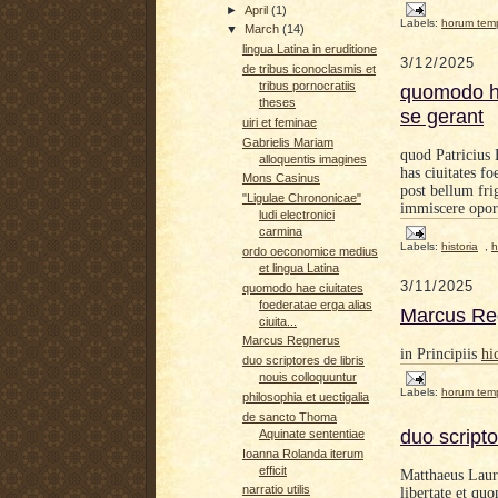
►
April
(1)
Labels:
horum tem
▼
March
(14)
lingua Latina in eruditione
3/12/2025
de tribus iconoclasmis et
tribus pornocratiis
quomodo ha
theses
se gerant
uiri et feminae
Gabrielis Mariam
quod Patricius 
alloquentis imagines
has ciuitates fo
Mons Casinus
post bellum fri
"Ligulae Chrononicae"
immiscere opor
ludi electronici
carmina
Labels:
historia
,
h
ordo oeconomice medius
et lingua Latina
3/11/2025
quomodo hae ciuitates
foederatae erga alias
Marcus Re
ciuita...
Marcus Regnerus
in Principiis
hi
duo scriptores de libris
nouis colloquuntur
Labels:
horum tem
philosophia et uectigalia
de sancto Thoma
duo scripto
Aquinate sententiae
Ioanna Rolanda iterum
efficit
Matthaeus Laur
narratio utilis
libertate et qu