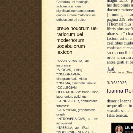
magni facio: "p
Catholica uel theologia
his disciplinis
scholastica nouam
doctoris ration
significationem acceperunt
(promulgatus 
quibus e more Catholico uel
pagina 339 ref
scholastico uti soleo.
[Thomas] plus i
breue nouorum uel
libris plus pro
uitae suae" (I
rariorum uel
factum est ut a
modernorum
caelitibus ciui
uocabulorum
confusae et con
lexicon
sacris concilii
orbis terrarum 
*ASSECVRANTIA, -ae:
antea grati et 
insurance
*BLOGVS, -i: blog
Labels:
ite ad Th
*CINEGRAMMA,
cinegrammatis: video
3/06/2025
*CINEMA, cinematis: movie
*COLLEGIVM
Ioanna Rola
OPERATORIVM: trade-union,
labor union, guild, etc.
disserit Ioann
*CONDVCTOR, conductoris:
employer
neque ullum in 
*GRAPHEMA, graphematis:
sexualis sentent
graph
falsa tenetur.
*INTROVERSICIVS, -a, -um:
introverted
*ITABELLA, -ae, : iPad
*MODERNIGENERVS, -a, -