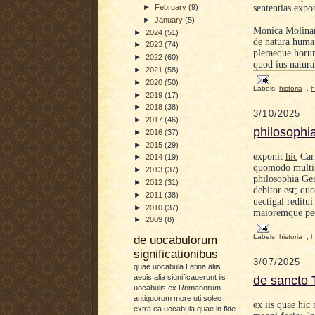
sententias expon
►
February
(9)
►
January
(5)
Monica Molina
►
2024
(51)
de natura human
►
2023
(74)
pleraeque horum
►
2022
(60)
quod ius natura
►
2021
(58)
►
2020
(50)
Labels:
historia
,
h
►
2019
(17)
►
2018
(38)
3/10/2025
►
2017
(46)
philosophia
►
2016
(37)
►
2015
(29)
exponit
hic
Cari
►
2014
(19)
quomodo multi 
►
2013
(37)
philosophia Ger
►
2012
(31)
debitor est; quo
►
2011
(38)
uectigal reditui
►
2010
(37)
maioremque pe
►
2009
(8)
Labels:
historia
,
h
de uocabulorum
significationibus
3/07/2025
quae uocabula Latina aliis
de sancto 
aeuis alia significauerunt iis
uocabulis ex Romanorum
antiquorum more uti soleo
ex iis quae
hic
m
extra ea uocabula quae in fide