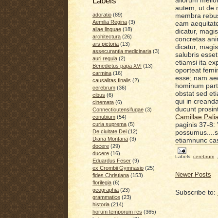
Labels
autem, ut de m
membra rebus 
adoratio
(89)
Aemilia Regina
(3)
eam aequitate
aliae linguae
(18)
dicatur,
magis 
architectura
(26)
concretas an
ars pictoria
(13)
dicatur,
magis
assecurantia medicinaria
(3)
salubris esse
auri regula
(2)
etiamsi ita e
Benedictus papa XVI
(13)
oporteat femin
carmina
(16)
esse; nam aeq
causalitas finalis
(2)
hominum parti
cerebrum
(36)
obstat sed et
cibus
(6)
qui in creanda
cinemata
(6)
ducunt prosin
Connecticutensifugae
(3)
Camillae Pali
conubium
(54)
paginis 37-8:
curia suprema
(5)
possumus....s
De ciuitate Dei
(12)
Diana Montana
(3)
etiamnunc ca
docere
(29)
ducere
(16)
Labels:
cerebrum
Eduardus Feser
(9)
ex Crombii Gymnasio
(25)
Newer Posts
fides Christiana
(153)
florilegia
(6)
geographia
(23)
Subscribe to:
grammatice
(23)
historia
(214)
horum temporum res
(365)