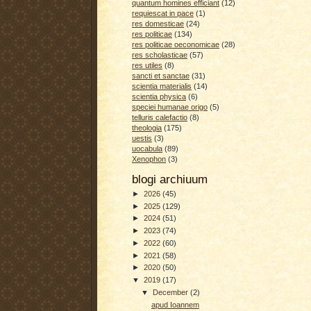
quantum homines efficiant
(12)
requiescat in pace
(1)
res domesticae
(24)
res politicae
(134)
res politicae oeconomicae
(28)
res scholasticae
(57)
res utiles
(8)
sancti et sanctae
(31)
scientia materialis
(14)
scientia physica
(6)
speciei humanae origo
(5)
telluris calefactio
(8)
theologia
(175)
uestis
(3)
uocabula
(89)
Xenophon
(3)
blogi archiuum
►
2026
(45)
►
2025
(129)
►
2024
(51)
►
2023
(74)
►
2022
(60)
►
2021
(58)
►
2020
(50)
▼
2019
(17)
▼
December
(2)
apud Ioannem