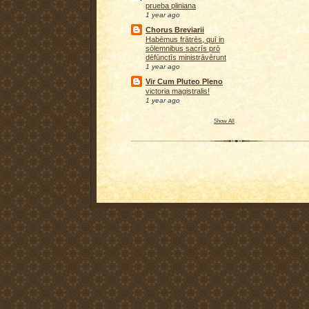
prueba pliniana
1 year ago
Chorus Breviarii
Habēmus frātrēs, quī in
sōlemnibus sacrīs prō
dēfūnctīs ministrāvērunt
1 year ago
Vir Cum Pluteo Pleno
victoria magistralis!
1 year ago
Show All