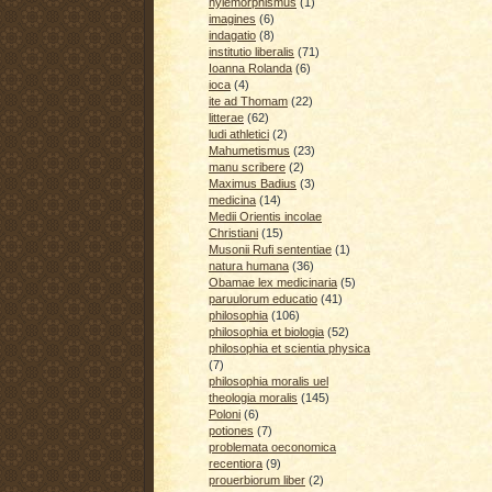
hylemorphismus
(1)
imagines
(6)
indagatio
(8)
institutio liberalis
(71)
Ioanna Rolanda
(6)
ioca
(4)
ite ad Thomam
(22)
litterae
(62)
ludi athletici
(2)
Mahumetismus
(23)
manu scribere
(2)
Maximus Badius
(3)
medicina
(14)
Medii Orientis incolae
Christiani
(15)
Musonii Rufi sententiae
(1)
natura humana
(36)
Obamae lex medicinaria
(5)
paruulorum educatio
(41)
philosophia
(106)
philosophia et biologia
(52)
philosophia et scientia physica
(7)
philosophia moralis uel
theologia moralis
(145)
Poloni
(6)
potiones
(7)
problemata oeconomica
recentiora
(9)
prouerbiorum liber
(2)