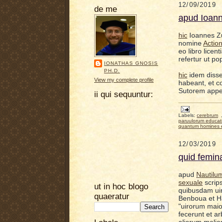
12/09/2019
de me
apud Ioan
hic
Ioannes Zu
nomine
Action
eo libro licen
refertur ut po
IONATHAS GNOSIS
PH.D.
hic
idem disser
View my complete profile
habeant, et c
Sutorem appel
ii qui sequuntur:
Labels:
cerebrum
paruulorum educat
quantum homines ef
12/03/2019
quid femin
apud
Nautilu
sexuale
scrips
ut in hoc blogo
quibusdam uir
quaeratur
Benboua et Ha
"uirorum maio
fecerunt et a
aliorum melio