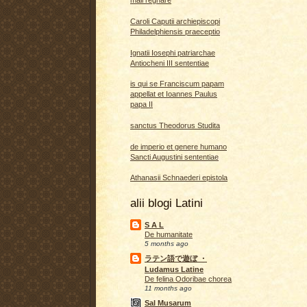
mali regnare
Caroli Caputii archiepiscopi
Philadelphiensis praeceptio
Ignatii Iosephi patriarchae
Antiocheni III sententiae
is qui se Franciscum papam
appellat et Ioannes Paulus
papa II
sanctus Theodorus Studita
de imperio et genere humano
Sancti Augustini sententiae
Athanasii Schnaederi epistola
alii blogi Latini
S A L
De humanitate
5 months ago
ラテン語で遊ぼ ・
Ludamus Latine
De felina Odoribae chorea
11 months ago
Sal Musarum