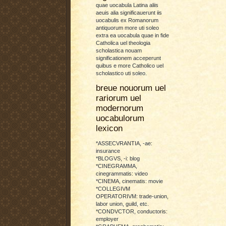
quae uocabula Latina aliis
aeuis alia significauerunt iis
uocabulis ex Romanorum
antiquorum more uti soleo
extra ea uocabula quae in fide
Catholica uel theologia
scholastica nouam
significationem acceperunt
quibus e more Catholico uel
scholastico uti soleo.
breue nouorum uel
rariorum uel
modernorum
uocabulorum
lexicon
*ASSECVRANTIA, -ae:
insurance
*BLOGVS, -i: blog
*CINEGRAMMA,
cinegrammatis: video
*CINEMA, cinematis: movie
*COLLEGIVM
OPERATORIVM: trade-union,
labor union, guild, etc.
*CONDVCTOR, conductoris:
employer