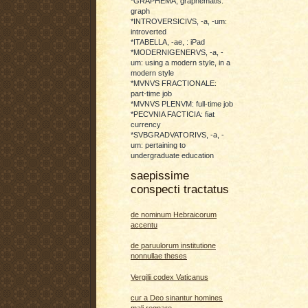
*GRAPHEMA, graphematis:
graph
*INTROVERSICIVS, -a, -um:
introverted
*ITABELLA, -ae, : iPad
*MODERNIGENERVS, -a, -
um: using a modern style, in a
modern style
*MVNVS FRACTIONALE:
part-time job
*MVNVS PLENVM: full-time job
*PECVNIA FACTICIA: fiat
currency
*SVBGRADVATORIVS, -a, -
um: pertaining to
undergraduate education
saepissime
conspecti tractatus
de nominum Hebraicorum
accentu
de paruulorum institutione
nonnullae theses
Vergilii codex Vaticanus
cur a Deo sinantur homines