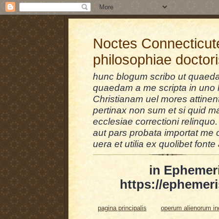
Noctes Connecticut
philosophiae doctor
hunc blogum scribo ut quaedam
quaedam a me scripta in uno l
Christianam uel mores attinent
pertinax non sum et si quid 
ecclesiae correctioni relinquo.
aut pars probata importat me 
uera et utilia ex quolibet fonte 
in Ephemer
https://ephemeri
pagina principalis
operum alienorum i