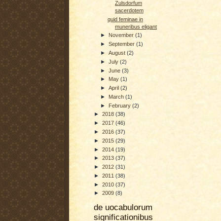
Zulsdorfum
sacerdotem
quid feminae in
muneribus eligant
►
November
(1)
►
September
(1)
►
August
(2)
►
July
(2)
►
June
(3)
►
May
(1)
►
April
(2)
►
March
(1)
►
February
(2)
►
2018
(38)
►
2017
(46)
►
2016
(37)
►
2015
(29)
►
2014
(19)
►
2013
(37)
►
2012
(31)
►
2011
(38)
►
2010
(37)
►
2009
(8)
de uocabulorum
significationibus