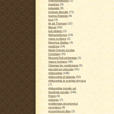
hylemorphismus
(1)
imagines
(6)
indagatio
(8)
institutio liberalis
(71)
Ioanna Rolanda
(6)
ioca
(4)
ite ad Thomam
(22)
litterae
(62)
ludi athletici
(2)
Mahumetismus
(23)
manu scribere
(2)
Maximus Badius
(3)
medicina
(14)
Medii Orientis incolae
Christiani
(15)
Musonii Rufi sententiae
(1)
natura humana
(36)
Obamae lex medicinaria
(5)
paruulorum educatio
(41)
philosophia
(106)
philosophia et biologia
(52)
philosophia et scientia physica
(7)
philosophia moralis uel
theologia moralis
(145)
Poloni
(6)
potiones
(7)
problemata oeconomica
recentiora
(9)
prouerbiorum liber
(2)