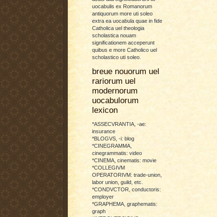
uocabulis ex Romanorum
antiquorum more uti soleo
extra ea uocabula quae in fide
Catholica uel theologia
scholastica nouam
significationem acceperunt
quibus e more Catholico uel
scholastico uti soleo.
breue nouorum uel
rariorum uel
modernorum
uocabulorum
lexicon
*ASSECVRANTIA, -ae:
insurance
*BLOGVS, -i: blog
*CINEGRAMMA,
cinegrammatis: video
*CINEMA, cinematis: movie
*COLLEGIVM
OPERATORIVM: trade-union,
labor union, guild, etc.
*CONDVCTOR, conductoris:
employer
*GRAPHEMA, graphematis:
graph