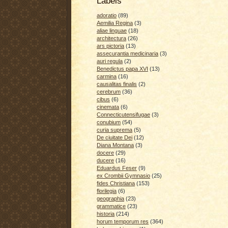
Labels
adoratio
(89)
Aemilia Regina
(3)
aliae linguae
(18)
architectura
(26)
ars pictoria
(13)
assecurantia medicinaria
(3)
auri regula
(2)
Benedictus papa XVI
(13)
carmina
(16)
causalitas finalis
(2)
cerebrum
(36)
cibus
(6)
cinemata
(6)
Connecticutensifugae
(3)
conubium
(54)
curia suprema
(5)
De ciuitate Dei
(12)
Diana Montana
(3)
docere
(29)
ducere
(16)
Eduardus Feser
(9)
ex Crombii Gymnasio
(25)
fides Christiana
(153)
florilegia
(6)
geographia
(23)
grammatice
(23)
historia
(214)
horum temporum res
(364)