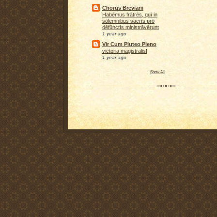
Chorus Breviarii
Habēmus frātrēs, quī in
sōlemnibus sacrīs prō
dēfūnctīs ministrāvērunt
1 year ago
Vir Cum Pluteo Pleno
victoria magistralis!
1 year ago
Show All