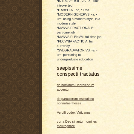
*INTROVERSICIVS, -a, -um:
introverted
*ITABELLA, -ae, : iPad
*MODERNIGENERVS, -a, -
um: using a modern style, in a
modern style
*MVNVS FRACTIONALE:
part-time job
*MVNVS PLENVM: full-time job
*PECVNIA FACTICIA: fiat
currency
*SVBGRADVATORIVS, -a, -
um: pertaining to
undergraduate education
saepissime
conspecti tractatus
de nominum Hebraicorum
accentu
de paruulorum institutione
nonnullae theses
Vergilii codex Vaticanus
cur a Deo sinantur homines
mali regnare