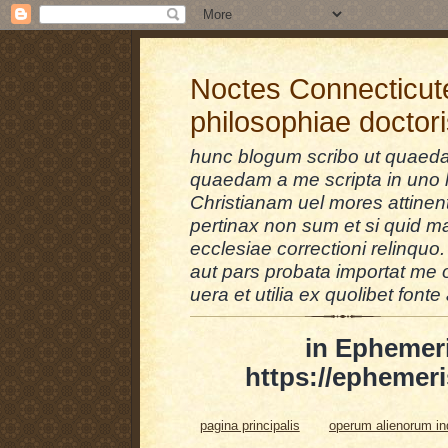
Noctes Connecticut
philosophiae doctor
hunc blogum scribo ut quaedam
quaedam a me scripta in uno l
Christianam uel mores attinent
pertinax non sum et si quid 
ecclesiae correctioni relinquo.
aut pars probata importat me 
uera et utilia ex quolibet fonte 
in Ephemer
https://ephemeri
pagina principalis
operum alienorum i