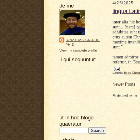
4/25/2025
de me
lingua Lati
inter alia
hic
ho
sunt....[nam] q
adhibitae sunt 
crux autem Chr
IONATHAS GNOSIS
maxime intendi 
PH.D.
sunt."
View my complete profile
tamen admiror 
ii qui sequuntur:
refertur, in Te
Labels:
fides Chris
Newer Posts
Subscribe to:
ut in hoc blogo
quaeratur