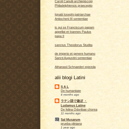
Caroli Caputii archiepiscopi
Philadelphiensis praeceptio
Ignatii Iosephi patriarchae
Antiocheni III sententiae
is qui se Franciscum papam
appellat et Ioannes Paulus
papa II
sanctus Theodorus Studita
de imperio et genere humano
Sancti Augustini sententiae
Athanasii Schnaederi epistola
alii blogi Latini
S A L
De humanitate
4 months ago
ラテン語で遊ぼ ・
Ludamus Latine
De felina Odoribae chorea
11 months ago
Sal Musarum
prueba pliniana
1 year ago