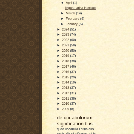
▼
April
(1)
lingua Latina in cruce
►
March
(14)
►
February
(9)
►
January
(5)
►
2024
(51)
►
2023
(74)
►
2022
(60)
►
2021
(58)
►
2020
(50)
►
2019
(17)
►
2018
(38)
►
2017
(46)
►
2016
(37)
►
2015
(29)
►
2014
(19)
►
2013
(37)
►
2012
(31)
►
2011
(38)
►
2010
(37)
►
2009
(8)
de uocabulorum
significationibus
quae uocabula Latina aliis
aeuis alia significauerunt iis