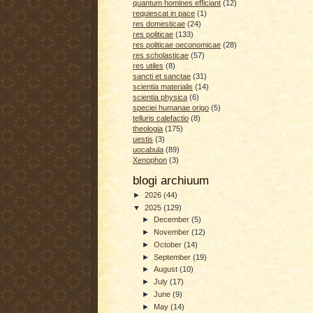
quantum homines efficiant
(12)
requiescat in pace
(1)
res domesticae
(24)
res politicae
(133)
res politicae oeconomicae
(28)
res scholasticae
(57)
res utiles
(8)
sancti et sanctae
(31)
scientia materialis
(14)
scientia physica
(6)
speciei humanae origo
(5)
telluris calefactio
(8)
theologia
(175)
uestis
(3)
uocabula
(89)
Xenophon
(3)
blogi archiuum
►
2026
(44)
▼
2025
(129)
►
December
(5)
►
November
(12)
►
October
(14)
►
September
(19)
►
August
(10)
►
July
(17)
►
June
(9)
►
May
(14)