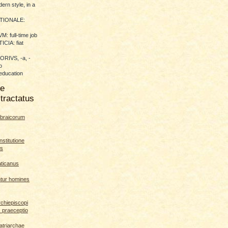
ern style, in a
TIONALE:
 full-time job
CIA: fiat
RIVS, -a, -
o
education
me
tractatus
braicorum
nstitutione
es
aticanus
ntur homines
rchiepiscopi
s praeceptio
patriarchae