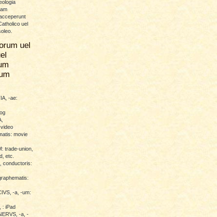
eologia
uam
 acceperunt
atholico uel
soleo.
orum uel
el
um
rum
A, -ae:
log
,
 video
atis: movie
trade-union,
d, etc.
conductoris:
raphematis:
VS, -a, -um:
 : iPad
RVS, -a, -