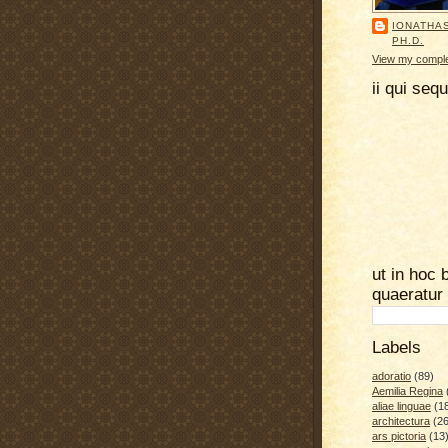
IONATHA
PH.D.
View my complet
ii qui seq
ut in hoc 
quaeratur
Labels
adoratio
(89)
Aemilia Regina
aliae linguae
(1
architectura
(26
ars pictoria
(13