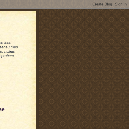
no loco
n sensu meo
. nullius
pprobare.
ae