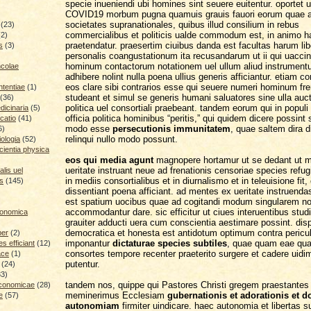
specie inueniendi ubi homines sint seuere euitentur. oportet u
COVID19 morbum pugna quamuis grauis fauori eorum quae 
societates supranationales, quibus illud consilium in rebus
(23)
commercialibus et politicis ualde commodum est, in animo h
(2)
praetendatur. praesertim ciuibus danda est facultas harum lib
s
(3)
personalis coangustationum ita recusandarum ut ii qui uaccin
hominum contactorum notationem uel ullum aliud instrument
ncolae
adhibere nolint nulla poena ullius generis afficiantur. etiam 
eos clare sibi contrarios esse qui seuere numeri hominum fre
ntentiae
(1)
studeant et simul se generis humani saluatores sine ulla auct
(36)
politica uel consortiali praebeant. tandem eorum qui in populi
icinaria
(5)
officia politica hominibus “peritis,” qui quidem dicere possint
catio
(41)
modo esse
persecutionis immunitatem
, quae saltem dira d
6)
relinqui nullo modo possunt.
iologia
(52)
cientia physica
eos qui media agunt
magnopere hortamur ut se dedant ut 
ueritate instruant neue ad frenationis censoriae species refug
lis uel
in mediis consortialibus et in diurnalismo et in teleuisione fit,
is
(145)
dissentiant poena afficiant. ad mentes ex ueritate instruend
est spatium uocibus quae ad cogitandi modum singularem n
accommodantur dare. sic efficitur ut ciues interuentibus stud
conomica
grauiter adducti uera cum conscientia aestimare possint. disp
democratica et honesta est antidotum optimum contra peric
ber
(2)
imponantur
dictaturae species subtiles
, quae quam eae qu
 efficiant
(12)
consortes tempore recenter praeterito surgere et cadere uidi
ace
(1)
putentur.
(24)
33)
tandem nos, quippe qui Pastores Christi gregem praestante
economicae
(28)
meminerimus Ecclesiam
gubernationis et adorationis et d
e
(57)
autonomiam
firmiter uindicare. haec autonomia et libertas s