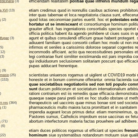
efficiendam realitatem
politiae quae infrenis mundum rega
dicinaria
(3)
etiam credimus quod in nonnullis casibus actiones prohibitor
a XVI
(13)
inter quas tabernae et loca negotiatoria clausa sunt, effeceru
quod totas oeconomiae partes euertit. hoc et
potestates ext
s
(2)
hortatur ut se immisceant
et consortiumque hominum polit
grauiter afficit. has ingeniationis consortialis species oportet
officia politica habent ita agendo prohibere ut ciues suos in 
agunt et quibus consulendi officium graue habent protegant. s
ifugae
(3)
adiuuent familiam quasi consortii cellam hoc modo ut non irrat
infirmos et seniles a carissimis dolorose separari cogentes r
(5)
incommodis afficiant. actio qua necessitudines personales et
(12)
legi contrariae fiunt similiter existimanda est pars improba co
(3)
qui indiuiduorum seclusionem solitariam poscunt quo efficac
pupas adducant frenentque.
r
(9)
scientistas uniuersos rogamus ut uigilent ut COVID19 morbi
mnasio
(25)
honeste et in bonum commune offerantur. omnia facienda su
(153)
quae societatibus negotiatoriis sed non toti populo co
sunt
ducum politicorum et societatum internationalium arbitr
)
rationi contrarium est iis remediis quae efficacia demonstrata
)
quaeque saepe parui pretii sint ex hoc studio obstare ut met
therapeuticis uel uaccinis quae minus bonae sint sed societa
m res
(364)
pharmaceuticis multo maiora lucra promittant et in sanitatem
s
(1)
impendia augeant locus primus detur. etiam meminerimus, qu
Pastores sumus, Catholicis improbum esse uaccinas ex fet
abortum interfectorum materia factas prouehere uel adhibere.
s
(71)
(6)
etiam duces politicos rogamus ut efficiant ut species
frenan
hominum
siue systematibus notandorum motuum siue qualib
(22)