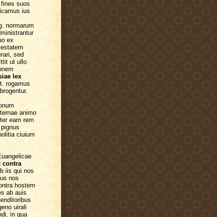
 fines suos
dicamus ius
.g. normarum
ministrantur
uo ex
testatem
rari, sed
it ut ullo
ionem
siae lex
st. rogamus
brogentur.
bonum
aternae animo
pter eam rem
m pignus
politia ciuium
Euangelicae
 contra
 iis qui nos
dus nos
contra hostem
es ab auis
uenditoribus
eno uirali
di, in qua