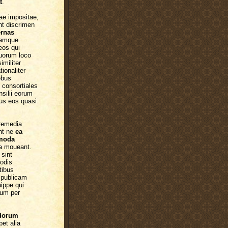
t
.
iae impositae,
nt discrimen
ernas
iamque
 eos qui
quorum loco
imiliter
ionaliter
ebus
 consortiales
nsilii eorum
ius eos quasi
 remedia
nt ne
ea
mmoda
ia moueant.
 sint
hodis
tibus
 publicam
ippe qui
uum per
dorum
et alia