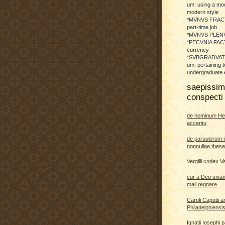
um: using a mod
modern style
*MVNVS FRAC
part-time job
*MVNVS PLENVM:
*PECVNIA FACTI
currency
*SVBGRADVATO
um: pertaining t
undergraduate 
saepissi
conspecti 
de nominum He
accentu
de paruulorum i
nonnullae thes
Vergilii codex V
cur a Deo sina
mali regnare
Caroli Caputii a
Philadelphiensi
Ignatii Iosephi 