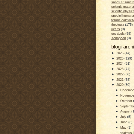
sancti et sanct
scientia materia
scientia physic
speciei humana
telluris calefacti
theologia
(175)
uestis
(3)
uocabula
(89)
Xenophon
(3)
blogi arc
►
2026
(44)
►
2025
(129)
►
2024
(51)
►
2023
(74)
►
2022
(60)
►
2021
(58)
▼
2020
(50)
►
Decemb
►
Novemb
►
October
►
Septemb
►
August
(
►
July
(5)
►
June
(8)
▼
May
(2)
psalmus 