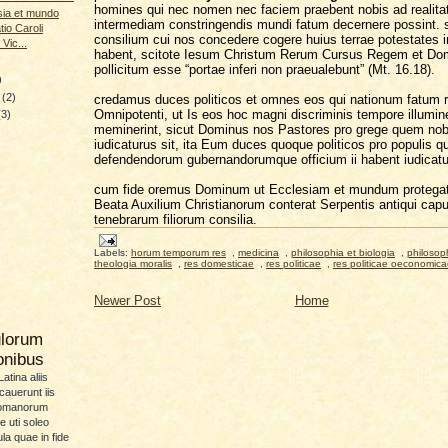
homines qui nec nomen nec faciem praebent nobis ad realit
sia et mundo
intermediam constringendis mundi fatum decernere possint. s
tio Caroli
consilium cui nos concedere cogere huius terrae potestates 
Vic...
habent, scitote Iesum Christum Rerum Cursus Regem et D
pollicitum esse “portae inferi non praeualebunt” (Mt. 16.18).
)
y
(2)
credamus duces politicos et omnes eos qui nationum fatum 
Omnipotenti, ut Is eos hoc magni discriminis tempore illuminet
(3)
meminerint, sicut Dominus nos Pastores pro grege quem nobi
iudicaturus sit, ita Eum duces quoque politicos pro populis 
defendendorum gubernandorumque officium ii habent iudicat
cum fide oremus Dominum ut Ecclesiam et mundum protegat
Beata Auxilium Christianorum conterat Serpentis antiqui caput
tenebrarum filiorum consilia.
Labels:
horum temporum res
,
medicina
,
philosophia et biologia
,
philosop
theologia moralis
,
res domesticae
,
res politicae
,
res politicae oeconomic
Newer Post
Home
ulorum
ionibus
atina aliis
icauerunt iis
Romanorum
 uti soleo
la quae in fide