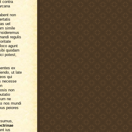
t contra
arcana
abent non
ertatis
as uel
um simile
consideremus
nandi regulis
oritate
 loco agunt
 sibi quodam
ici potest,
mentes ex
iendo, ut late
 eos qui
as necesse
on
iosis non
utatio
ulum ne
as nos mundi
mus peiores
s sumus,
octrinae
unt ius