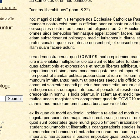
ad Catholicos et omnes beneuolos
S GNOSIS
"ueritas liberabit uos" (Ioan. 8.32)
e profile
hoc magni discriminis tempore nos Ecclesiae Catholicae Pas
mandato nostro existimamus officium sacrum nostrum ad fra
uuntur:
episcopales nostros ad clericos ad religiosos ad Dei Popul
omnes uiros beneuolos feminasque appellationem facere. huic
etiam subscripserunt philosophi medici iurisconsulti diurnalis
professionales qui eius materiae consentiunt, et subscribere 
illam suam facere uolunt.
uera demonstrauerunt quod COVID19 morbo epidemico praet
iura inalienabilia multipliciter uiolata sunt et libertates fundam
quas adorationis et expressionis et motus libertas adhibetur, 
proportionem et sine causa bona coangustatae sunt. oportet n
fieri potest ut sanitas publica praetendatur ut iura millionum
mundum imminuantur, nedum ut potestas saecularis officio p
communi sapienter agendi priuetur. hoc praesertim uerum es
blogo
pathogeni uiralis contagiositate uera et periculo et resistentia
crescentia in nonnullis locis oriantur. in scientiae et medici
multae uoces magisteriales comprobant quod de COVID19 
alarmismus mediorum omni causa bona carere uidetur.
ex iis quae de morbi epidemici incidentia relatiue ad morti
cognita per societates magisteriales edita sunt, nobis est cr
quod sunt potestates quae mundi populo timorem irrationalem
(3)
student solummodo ut libertatibus coangustationis species i
8)
coercendorum hominum et notandorum eorum motuum in pe
)
imponant. hae actiones illiberales impositae quasi prologus d
)