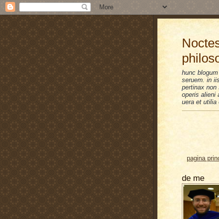
Noctes
philos
hunc blogum 
seruem. in i
pertinax non 
operis alien
uera et utilia
pagina prin
de me