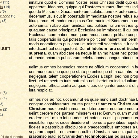
innatum quod ei Dominus Noster Iesus Christus dedit quo ea
ae
(31)
appeteret. ideo nos, quippe qui Pastores sumus, firmiter uin
lis
(14)
quo de Missae et Sacramentorum celebratione ex autonomia
a
(6)
decernamus, sicut in potestatis immediatae nostrae rebus e
e origo
(5)
liturgicarum et modorum quibus Communio et Sacramenta ad
o
(8)
autonomiam absolutam uindicamus. politiae nullum est ius q
quaquam causa principatui Ecclesiae se immisceat. ii qui po
Ecclesiasticam habent numquam recusauerunt politiae coope
talis cooperatio iis qui potestatem politicam habent non permitt
modo adorationem publicam uel ministerii sacerdotalis funct
hiuum
interdicant uel coangustent.
Dei et fidelium iura sunt Eccle
suprema
, quam abdicare ea neque in animo habet nec pote
ut caerimoniarum publicarum celebrationis coangustationes a
uelimus omnes beneuolos rogare ne officium cooperandi in 
commune ex suo quisque statu potentiisque et in caritatis fr
neglegant. talem cooperationem Ecclesia cupit, sed non pro
licet uel respectum iuris naturalis uel libertatum indiuidualiu
neglegere. officia ciuilia ad quae ciues obligantur poscunt ut 
iura respiciat.
er
(3)
er
(4)
omnes nos ad hoc uocamur ut ea quae nunc sunt doctrinae 
congrue consideremus. ea res poscit ut
aut cum Christo aut
(3)
Christum
nos constituamus. ne deterreamur neu terreamur ab
er
(2)
uelint credere nos partem minorem esse: Bonum quam mun
11)
credere uelit multo latius adest et potentius est. pugnamus 
inuisibilem qui et ciues diuidere et liberos a parentibus nepot
fideles a pastoribus discipulos a praeceptoribus emptores a 
separare appetit. ne sinamus cultus Christiani saecula pathog
praetenso eradi et
tyrannidem technologicam odiosam
con
101 de ducendo