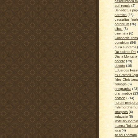
assecurantia me
auri regula
(2)
Benedictus pap
carmina
(16)
causalitas finali
cerebrum
(36)
cibus
(6)
cinemata
(6)
Connecticutens
conubium
(54)
curia suprema
De ciuitate Dei
Diana Montana
docere
(29)
ducere
(16)
Eduardus Fese
ex Crombii Gy
fides Christiana
florilegia
(6)
geographia
(23
grammatice
(23
historia
(214)
horum temporu
hylemorphismu
imagines
(6)
indagatio
(8)
institutio liberali
Ioanna Rolanda
ioca
(4)
ite ad Thomam