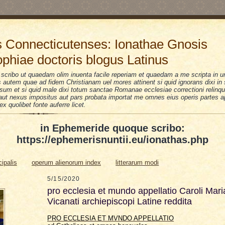
 Connecticutenses: Ionathae Gnosis
ophiae doctoris blogus Latinus
scribo ut quaedam olim inuenta facile reperiam et quaedam a me scripta in u
is autem quae ad fidem Christianam uel mores attinent si quid ignorans dixi i
sum et si quid male dixi totum sanctae Romanae ecclesiae correctioni relinquo
i aut nexus impositus aut pars probata importat me omnes eius operis partes a
 ex quolibet fonte auferre licet.
in Ephemeride quoque scribo:
https://ephemerisnuntii.eu/ionathas.php
cipalis
operum alienorum index
litterarum modi
5/15/2020
pro ecclesia et mundo appellatio Caroli Mari
Vicanati archiepiscopi Latine reddita
PRO ECCLESIA ET MVNDO APPELLATIO