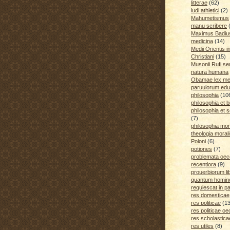
litterae
(62)
ludi athletici
(2)
Mahumetismus
manu scribere
Maximus Badiu
medicina
(14)
Medii Orientis i
Christiani
(15)
Musonii Rufi se
natura humana
Obamae lex med
paruulorum edu
philosophia
(10
philosophia et b
philosophia et s
(7)
philosophia mora
theologia moral
Poloni
(6)
potiones
(7)
problemata oe
recentiora
(9)
prouerbiorum li
quantum homines
requiescat in p
res domesticae
res politicae
(1
res politicae o
res scholastica
res utiles
(8)