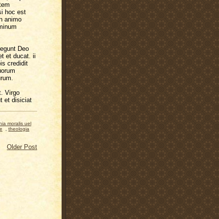
atem
i hoc est
in animo
ominum
regunt Deo
 et ducat. ii
s credidit
quorum
urum.
. Virgo
 et disiciat
hia moralis uel
ae
,
theologia
Older Post