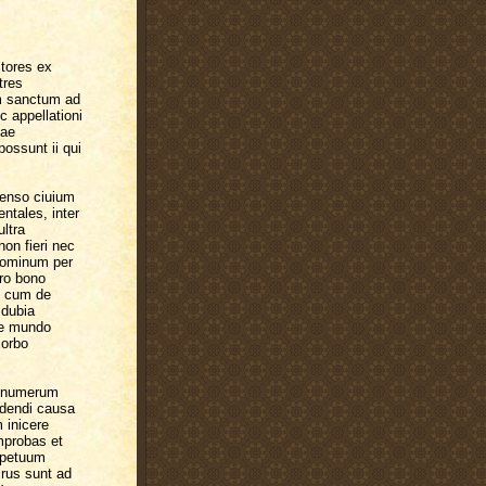
tores ex
tres
um sanctum ad
 appellationi
tae
possunt ii qui
enso ciuium
entales, inter
ultra
on fieri nec
 hominum per
ro bono
t cum de
 dubia
nae mundo
morbo
um numerum
edendi causa
 inicere
mprobas et
rpetuum
irus sunt ad