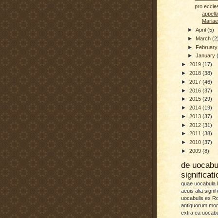
pro eccle
appella
Mariae 
►
April
(5)
►
March
(2
►
Februar
►
January
►
2019
(17)
►
2018
(38)
►
2017
(46)
►
2016
(37)
►
2015
(29)
►
2014
(19)
►
2013
(37)
►
2012
(31)
►
2011
(38)
►
2010
(37)
►
2009
(8)
de uocab
significat
quae uocabula L
aeuis alia signif
uocabulis ex 
antiquorum more
extra ea uocabu