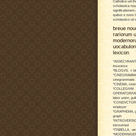
Catholica uel th
scholastica no
significationem
quibus e more C
scholastico uti 
breue nou
rariorum u
modernor
uocabulo
lexicon
*ASSECVRANTI
insurance
*BLOGVS, -i: b
*CINEGRAMMA
cinegrammatis:
*CINEMA, cinem
*COLLEGIVM
OPERATORIVM: 
labor union, guil
*CONDVCTOR, 
employer
*GRAPHEMA, g
graph
*INTROVERSICI
introverted
*ITABELLA, -ae,
*MODERNIGENE