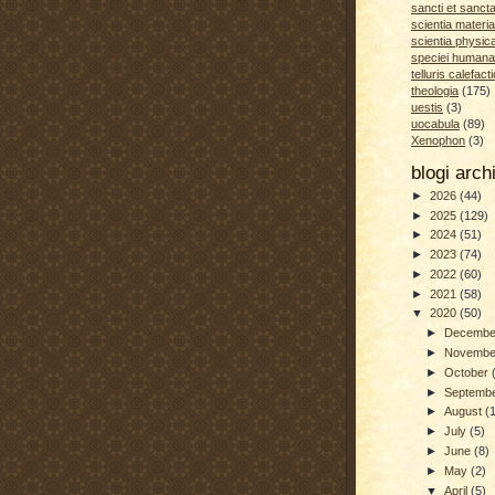
sancti et sanct
scientia materia
scientia physic
speciei humana
telluris calefacti
theologia
(175)
uestis
(3)
uocabula
(89)
Xenophon
(3)
blogi arc
►
2026
(44)
►
2025
(129)
►
2024
(51)
►
2023
(74)
►
2022
(60)
►
2021
(58)
▼
2020
(50)
►
Decemb
►
Novemb
►
October
►
Septemb
►
August
(
►
July
(5)
►
June
(8)
►
May
(2)
▼
April
(5)