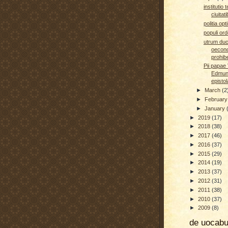
institutio t
ciuitat
politia op
populi o
utrum duci
oecon
prohibe
Pii papae 
Edmun
epistol
►
March
(2
►
Februar
►
January
►
2019
(17)
►
2018
(38)
►
2017
(46)
►
2016
(37)
►
2015
(29)
►
2014
(19)
►
2013
(37)
►
2012
(31)
►
2011
(38)
►
2010
(37)
►
2009
(8)
de uocab