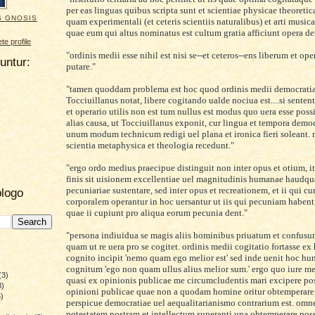
per eas linguas quibus scripta sunt et scientiae physicae theoreti
S GNOSIS
quam experimentali (et ceteris scientiis naturalibus) et arti musica
quae eum qui altus nominatus est cultum gratia afficiunt opera det
e profile
"ordinis medii esse nihil est nisi se--et ceteros--ens liberum et op
uuntur:
putare."
"tamen quoddam problema est hoc quod ordinis medii democratia
Tocciuillanus notat, libere cogitando ualde nociua est....si sentent
et operario utilis non est tum nullus est modus quo uera esse possit
alias causa, ut Tocciuillanus exponit, cur lingua et tempora democ
unum modum technicum redigi uel plana et ironica fieri soleant.
scientia metaphysica et theologia recedunt."
"ergo ordo medius praecipue distinguit non inter opus et otium, i
finis sit uisionem excellentiae uel magnitudinis humanae haud
pecuniariae sustentare, sed inter opus et recreationem, et ii qui c
blogo
corporalem operantur in hoc uersantur ut iis qui pecuniam habe
quae ii cupiunt pro aliqua eorum pecunia dent."
"persona indiuidua se magis aliis hominibus priuatum et confus
quam ut re uera pro se cogitet. ordinis medii cogitatio fortasse ex
cognito incipit 'nemo quam ego melior est' sed inde uenit hoc hum
cognitum 'ego non quam ullus alius melior sum.' ergo quo iure m
(3)
quasi ex
opinionis publicae
me circumcludentis
mari excipere po
8)
opinioni publicae quae non a quodam homine oritur obtemperare
)
perspicue democratiae uel aequalitarianismo contrarium est. omne
)
potestatem nostram et intellectum superanti una obtemperare pos