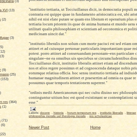
dicinaria
(3)
"institutio tertiaria, ut Tocciuillanus dicit, in democratia populi 
a XVI
(13)
contraria est quippe quae in fundamento aristocratica est, ubi ari
nihil est nisi elate putare se quam ens liberum et operarium plus es
s
(2)
tertiaria locum priorem iis quae de anima humana et mundo uera 
utilitati qualis philosophiam et scientiam ad oeconomica et politi
medicinam uincit dat."
ifugae
(3)
"institutio liberalis non solum cum morte pacisci est sed etiam o
(5)
attinet et ad cuiusque personae particularis importantiam quae re
(12)
potest. porro attinet ad conseruandam personam--ens particulare c
(3)
singulare--ne ea omnibus uis speciebus se circumcludentibus disso
Tocciuillanus dicit, institutio liberalis attinet etiam ad discen
nos et alios regere possimus et ad cognoscenda dataque nobis pri
r
(9)
eorumque relatiua officia. hoc sensu institutio tertiaria ad indiuid
mnasio
(25)
humanae magnitudinem attinet et praesertim ad omnia ea quae re 
(153)
possumus quae temporis tentationem superent."
)
"ordinis medii Americanorum qui nec cultu diuino nec philosophi
)
continguntur uitium hoc est quod existimant se contemplationi s
esse."
m res
(364)
s
(1)
Labels:
docere
,
historia
,
horum temporum res
,
institutio liberalis
,
litterae
philosophia moralis uel theologia moralis
,
res scholasticae
s
(71)
(6)
Newer Post
Home
(22)