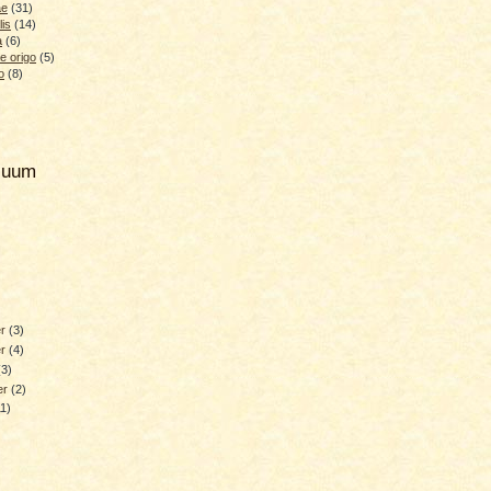
ae
(31)
lis
(14)
a
(6)
e origo
(5)
o
(8)
hiuum
er
(3)
er
(4)
(3)
er
(2)
11)