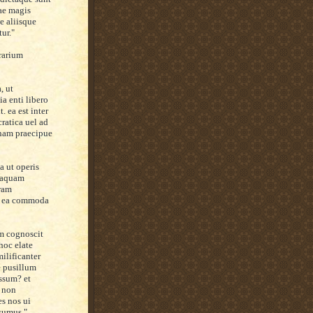
cae magis
e aliisque
ur."
erarium
, ut
ia enti libero
. ea est inter
ratica uel ad
 nam praecipue
ta ut
operis
quaquam
uram
nt ea commoda
um cognoscit
 hoc elate
ilificanter
e pusillum
ssum? et
 non
s nos ui
sumus."