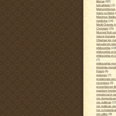
litterae
(62)
ludi athletici
(2)
Mahumetismus
manu scribere
Maximus Badiu
medicina
(14)
Medii Orientis i
Christiani
(15)
Musonii Rufi se
natura humana
Obamae lex med
paruulorum edu
philosophia
(10
philosophia et b
philosophia et s
(7)
philosophia mora
theologia moral
Poloni
(6)
potiones
(7)
problemata oe
recentiora
(9)
prouerbiorum li
quantum homines
requiescat in p
res domesticae
res politicae
(1
res politicae o
res scholastica
res utiles
(8)