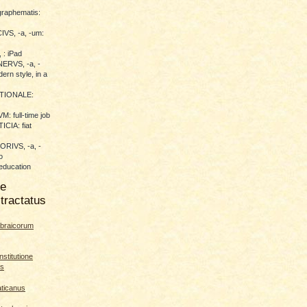
raphematis:
VS, -a, -um:
 : iPad
RVS, -a, -
ern style, in a
TIONALE:
 full-time job
CIA: fiat
RIVS, -a, -
o
education
me
tractatus
braicorum
nstitutione
es
aticanus