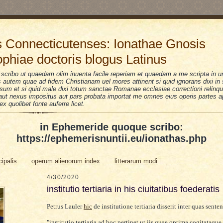
 Connecticutenses: Ionathae Gnosis
ophiae doctoris blogus Latinus
scribo ut quaedam olim inuenta facile reperiam et quaedam a me scripta in u
is autem quae ad fidem Christianam uel mores attinent si quid ignorans dixi i
sum et si quid male dixi totum sanctae Romanae ecclesiae correctioni relinquo
i aut nexus impositus aut pars probata importat me omnes eius operis partes a
 ex quolibet fonte auferre licet.
in Ephemeride quoque scribo:
https://ephemerisnuntii.eu/ionathas.php
cipalis
operum alienorum index
litterarum modi
4/30/2020
institutio tertiaria in his ciuitatibus foederatis
Petrus Lauler
hic
de institutione tertiaria disserit inter quas senten
"institutio tertiaria ad hoc pertinet ut iis quae optima cogitataqu