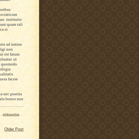
moribus
stocraticum
se. institutio
sunt quam tali
ca et
mnis ad natum
digi non
ui est fatum
luatur. ut
dum quomodo
uilegia
ualitatis
uera facere
a nec poetria
atis bonos non
,
philosophia
,
Older Post