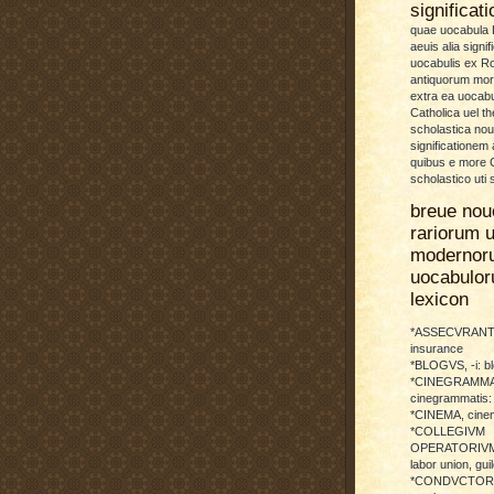
significat
quae uocabula L
aeuis alia signif
uocabulis ex 
antiquorum more
extra ea uocabu
Catholica uel th
scholastica no
significationem
quibus e more C
scholastico uti 
breue nou
rariorum u
modernor
uocabulo
lexicon
*ASSECVRANTI
insurance
*BLOGVS, -i: b
*CINEGRAMMA
cinegrammatis:
*CINEMA, cinem
*COLLEGIVM
OPERATORIVM: 
labor union, guil
*CONDVCTOR, 