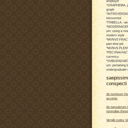
employer
*GRAPHEMA, g
graph
*INTROVERSICI
introverted
*ITABELLA, -ae,
*MODERNIGENE
um: using a mod
modern style
*MVNVS FRAC
part-time job
*MVNVS PLENVM:
*PECVNIA FACTI
currency
*SVBGRADVATO
um: pertaining t
undergraduate 
saepissi
conspecti 
de nominum He
accentu
de paruulorum i
nonnullae thes
Vergilii codex V