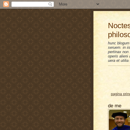
Noctes
philos
hunc blogum 
seruem. in i
pertinax non 
operis alien
uera et utilia
pagina prin
de me