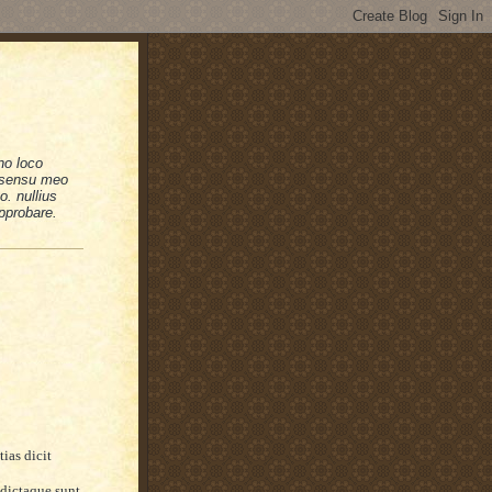
no loco
n sensu meo
. nullius
pprobare.
tias dicit
e dictaque sunt