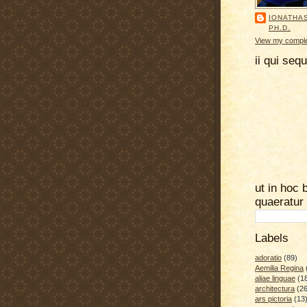
IONATHA
PH.D.
View my complet
ii qui seq
ut in hoc 
quaeratur
Labels
adoratio
(89)
Aemilia Regina
aliae linguae
(1
architectura
(26
ars pictoria
(13