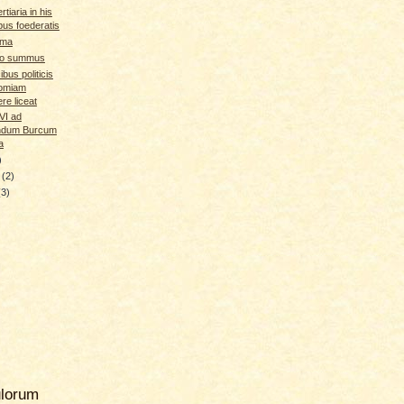
ertiaria in his
ibus foederatis
tima
rdo summus
bus politicis
omiam
re liceat
VI ad
dum Burcum
a
)
y
(2)
(3)
ulorum