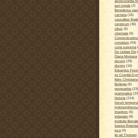
assecurantia me
auri regula
(2)
Benedictus pap
carmina
(16)
causalitas finali
cerebrum
(36)
cibus
(6)
cinemata
(6)
Connecticutens
conubium
(54)
curia suprema
De ciuitate Dei
Diana Montana
docere
(29)
ducere
(16)
Eduardus Fese
ex Crombii Gy
fides Christiana
florilegia
(6)
geographia
(23
grammatice
(23
historia
(214)
horum temporu
hylemorphismu
imagines
(6)
indagatio
(8)
institutio liberali
Ioanna Rolanda
ioca
(4)
ite ad Thomam