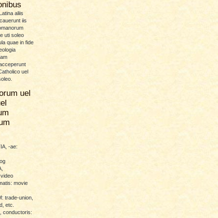
ionibus
atina aliis
icauerunt iis
Romanorum
 uti soleo
la quae in fide
eologia
uam
 acceperunt
atholico uel
soleo.
orum uel
el
um
rum
A, -ae:
log
,
 video
atis: movie
trade-union,
d, etc.
conductoris: