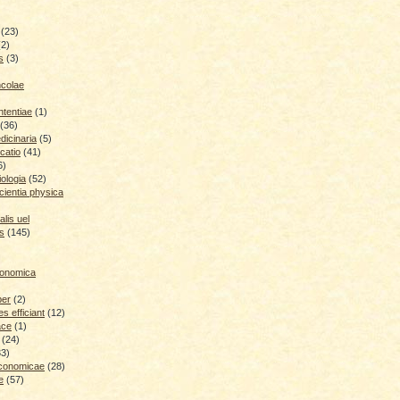
(23)
(2)
s
(3)
ncolae
ntentiae
(1)
(36)
icinaria
(5)
catio
(41)
6)
iologia
(52)
cientia physica
lis uel
is
(145)
conomica
ber
(2)
 efficiant
(12)
ace
(1)
(24)
33)
economicae
(28)
e
(57)