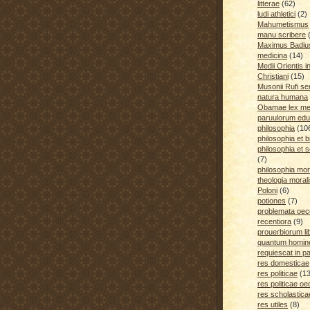
litterae
(62)
ludi athletici
(2)
Mahumetismus
manu scribere
Maximus Badiu
medicina
(14)
Medii Orientis i
Christiani
(15)
Musonii Rufi se
natura humana
Obamae lex med
paruulorum edu
philosophia
(10
philosophia et b
philosophia et s
(7)
philosophia mora
theologia moral
Poloni
(6)
potiones
(7)
problemata oe
recentiora
(9)
prouerbiorum li
quantum homines
requiescat in p
res domesticae
res politicae
(1
res politicae o
res scholastica
res utiles
(8)