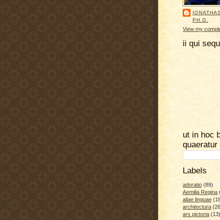
IONATHA
PH.D.
View my complet
ii qui seq
ut in hoc 
quaeratur
Labels
adoratio
(89)
Aemilia Regina
aliae linguae
(1
architectura
(26
ars pictoria
(13