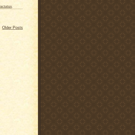
ractatus
.
Older Posts