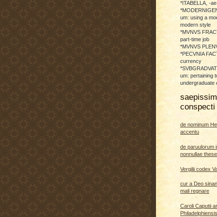
*ITABELLA, -ae,
*MODERNIGENE
um: using a mod
modern style
*MVNVS FRAC
part-time job
*MVNVS PLENVM:
*PECVNIA FACTI
currency
*SVBGRADVATO
um: pertaining t
undergraduate 
saepissi
conspecti 
de nominum He
accentu
de paruulorum i
nonnullae thes
Vergilii codex V
cur a Deo sina
mali regnare
Caroli Caputii a
Philadelphiensi