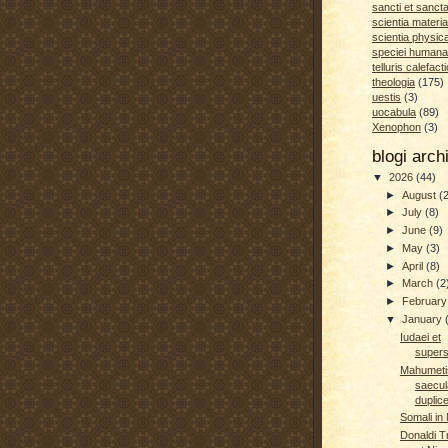
sancti et sanct
scientia materia
scientia physic
speciei humana
telluris calefacti
theologia
(175)
uestis
(3)
uocabula
(89)
Xenophon
(3)
blogi arc
▼
2026
(44)
►
August
(
►
July
(8)
►
June
(9)
►
May
(3)
►
April
(8)
►
March
(2
►
Februar
▼
January
Iudaei et
super
Mahumeti
saecul
duplic
Somali in
Donaldi T