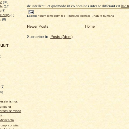
ae
(31)
de intellectu et quomodo in eo homines inter se differant est
hic t
lis
(14)
a
(6)
e origo
(5)
Labels:
horum temporum res
,
institutio liberalis
,
natura humana
o
(8)
Newer Posts
Home
Subscribe to:
Posts (Atom)
hiuum
2)
)
y
(7)
(5)
sessionismus
smus et
arismus: minae
es
 Minnesota
rumpi consilia