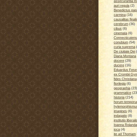
assecurantia me
auri regula
(2)
Benedictus pap
carmina
(16)
causalitas finali
cerebrum
(36)
cibus
(6)
cinemata
(6)
Connecticutens
conubium
(54)
curia suprema
De ciuitate Dei
Diana Montana
docere
(29)
ducere
(16)
Eduardus Fese
ex Crombii Gy
fides Christiana
florilegia
(6)
geographia
(23
grammatice
(23
historia
(214)
horum temporu
hylemorphismu
imagines
(6)
indagatio
(8)
institutio liberali
Ioanna Rolanda
ioca
(4)
ite ad Thomam