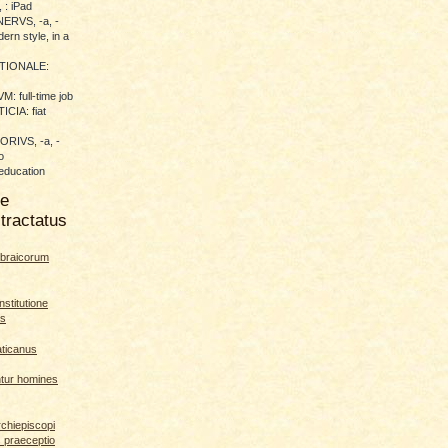
 : iPad
RVS, -a, -
ern style, in a
TIONALE:
 full-time job
CIA: fiat
RIVS, -a, -
o
education
me
tractatus
braicorum
nstitutione
es
aticanus
ntur homines
rchiepiscopi
s praeceptio