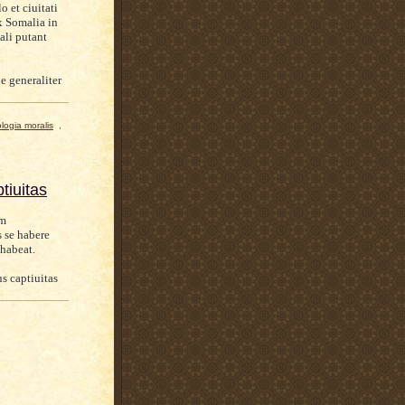
 et ciuitati
x Somalia in
ali putant
e generaliter
ologia moralis
,
tiuitas
um
s se habere
 habeat.
s captiuitas