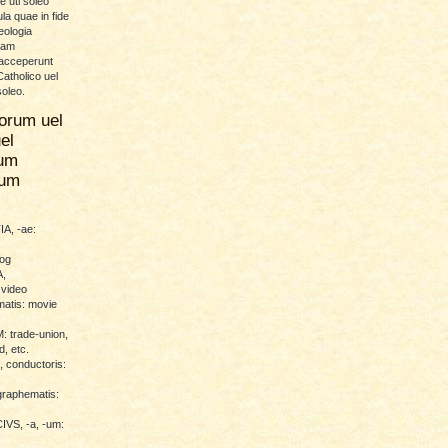
 uti soleo
la quae in fide
eologia
uam
 acceperunt
atholico uel
soleo.
orum uel
el
um
rum
A, -ae:
log
,
 video
atis: movie
trade-union,
d, etc.
conductoris:
raphematis:
VS, -a, -um: