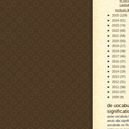
et Nico
captiui
institutio l
►
2025
(129)
►
2024
(51)
►
2023
(74)
►
2022
(60)
►
2021
(58)
►
2020
(50)
►
2019
(17)
►
2018
(38)
►
2017
(46)
►
2016
(37)
►
2015
(29)
►
2014
(19)
►
2013
(37)
►
2012
(31)
►
2011
(38)
►
2010
(37)
►
2009
(8)
de uocab
significat
quae uocabula L
aeuis alia signif
uocabulis ex 