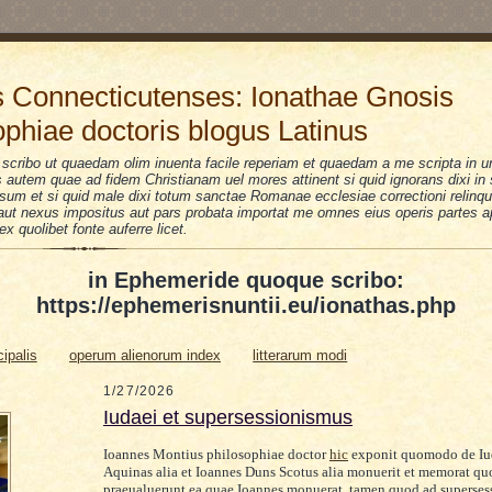
 Connecticutenses: Ionathae Gnosis
ophiae doctoris blogus Latinus
scribo ut quaedam olim inuenta facile reperiam et quaedam a me scripta in u
is autem quae ad fidem Christianam uel mores attinent si quid ignorans dixi i
sum et si quid male dixi totum sanctae Romanae ecclesiae correctioni relinquo
i aut nexus impositus aut pars probata importat me omnes eius operis partes a
 ex quolibet fonte auferre licet.
in Ephemeride quoque scribo:
https://ephemerisnuntii.eu/ionathas.php
cipalis
operum alienorum index
litterarum modi
1/27/2026
Iudaei et supersessionismus
Ioannes Montius philosophiae doctor
hic
exponit quomodo de Iu
Aquinas alia et Ioannes Duns Scotus alia monuerit et memorat qu
praeualuerunt ea quae Ioannes monuerat. tamen quod ad superse