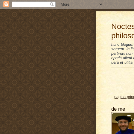
Noctes
philos
hunc blogum 
seruem. in i
pertinax non 
operis alien
uera et utilia
pagina prin
de me