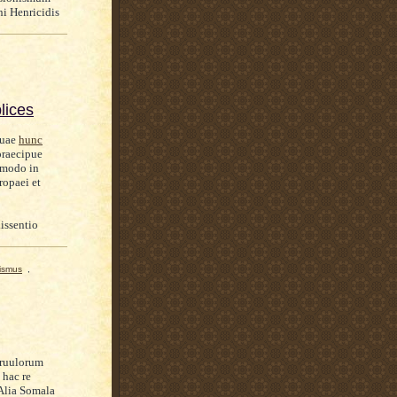
ni Henricidis
lices
quae
hunc
praecipue
omodo in
ropaei et
issentio
ismus
,
aruulorum
 hac re
 Alia Somala