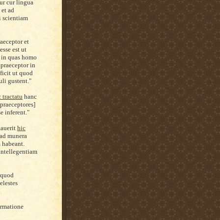
ur cur lingua
 et ad
i scientiam
raeceptor et
sse est ut
t in quas homo
 praeceptor in
ficit ut quod
uli gustent."
 tractatu
hanc
[praeceptores]
e inferent."
tauerit
hic
n ad munera
m habeant.
intellegentiam
 quod
elestes
ormatione