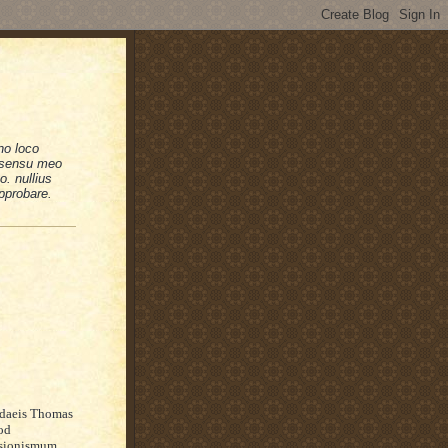
no loco
n sensu meo
. nullius
pprobare.
daeis Thomas
od
ssionismum