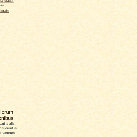
lai Maduri
tas
iberalis
ulorum
ionibus
atina aliis
icauerunt iis
Romanorum