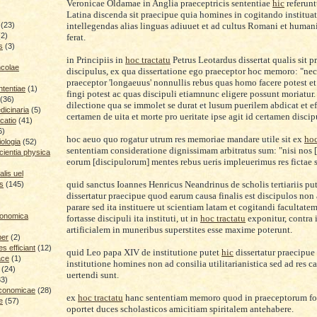
Veronicae Oldamae in Anglia praeceptricis sententiae
hic
referunt
Latina discenda sit praecipue quia homines in cogitando instituat
intellegendas alias linguas adiuuet et ad cultus Romani et human
(23)
(2)
ferat.
s
(3)
in Principiis in
hoc tractatu
Petrus Leotardus dissertat qualis sit p
ncolae
discipulus, ex qua dissertatione ego praeceptor hoc memoro: "nece
praeceptor 'longaeuus' nonnullis rebus quas homo facere potest e
ntentiae
(1)
fingi potest ac quas discipuli etiamnunc eligere possunt moriatur.
(36)
dilectione qua se immolet se durat et lusum puerilem abdicat et ef
icinaria
(5)
certamen de uita et morte pro ueritate ipse agit id certamen discip
catio
(41)
6)
hoc aeuo quo rogatur utrum res memoriae mandare utile sit
ex
hoc
iologia
(52)
sententiam consideratione dignissimam arbitratus sum: "nisi nos 
cientia physica
eorum [discipulorum] mentes rebus ueris impleuerimus res fictae s
lis uel
quid sanctus Ioannes Henricus Neandrinus de scholis tertiariis pu
is
(145)
dissertatur praecipue quod earum causa finalis est discipulos no
parare sed ita instituere ut scientiam latam et cogitandi facultate
conomica
fortasse discipuli ita instituti, ut in
hoc tractatu
exponitur, contra 
artificialem in muneribus superstites esse maxime poterunt.
ber
(2)
 efficiant
(12)
quid Leo papa XIV de institutione putet
hic
dissertatur praecipue
ace
(1)
institutione homines non ad consilia utilitarianistica sed ad res ca
(24)
uertendi sunt.
33)
economicae
(28)
ex
hoc tractatu
hanc sententiam memoro quod in praeceptorum f
e
(57)
oportet duces scholasticos amicitiam spiritalem antehabere.