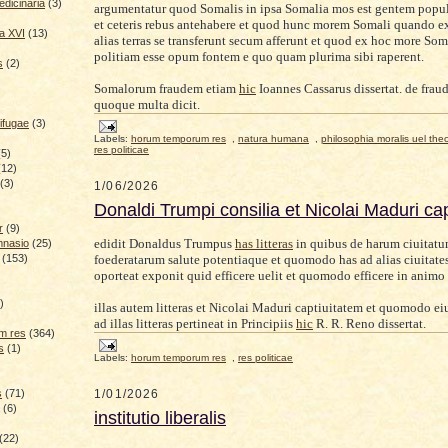
dicinaria
(3)
argumentatur quod Somalis in ipsa Somalia mos est gentem populo
et ceteris rebus antehabere et quod hunc morem Somali quando e
a XVI
(13)
alias terras se transferunt secum afferunt et quod ex hoc more Som
politiam esse opum fontem e quo quam plurima sibi raperent.
s
(2)
Somalorum fraudem etiam
hic
Ioannes Cassarus dissertat. de fraud
quoque multa dicit.
ifugae
(3)
Labels:
horum temporum res
,
natura humana
,
philosophia moralis uel the
res politicae
(5)
(12)
(3)
1/06/2026
Donaldi Trumpi consilia et Nicolai Maduri cap
r
(9)
edidit
Donaldus Trumpus
has litteras
in quibus de harum ciuitat
mnasio
(25)
foederatarum salute potentiaque et quomodo has ad alias ciuitate
(153)
oporteat exponit quid efficere uelit et quomodo efficere in animo
)
)
illas autem litteras et Nicolai Maduri captiuitatem et quomodo eiu
ad illas litteras pertineat in Principiis
hic
R. R. Reno dissertat.
m res
(364)
s
(1)
Labels:
horum temporum res
,
res politicae
1/01/2026
s
(71)
(6)
institutio liberalis
(22)