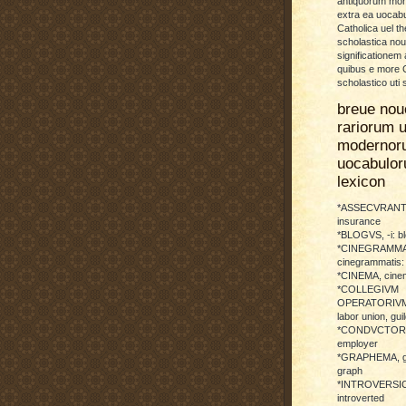
antiquorum more
extra ea uocabu
Catholica uel th
scholastica no
significationem
quibus e more C
scholastico uti 
breue nou
rariorum u
modernor
uocabulo
lexicon
*ASSECVRANTI
insurance
*BLOGVS, -i: b
*CINEGRAMMA
cinegrammatis:
*CINEMA, cinem
*COLLEGIVM
OPERATORIVM: 
labor union, guil
*CONDVCTOR, 
employer
*GRAPHEMA, g
graph
*INTROVERSICI
introverted