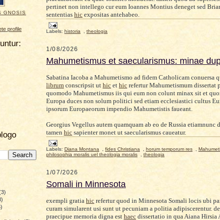
pertinet non intellego cur eum Ioannes Montius deneget sed Bria
S GNOSIS
sententias
hic
expositas antehabeo.
e profile
Labels:
historia
,
theologia
uuntur:
1/08/2026
Mahumetismus et saecularismus: minae dup
Sabatina Iacoba a Mahumetismo ad fidem Catholicam conuersa 
librum
conscripsit ut
hic
et
hic
refertur Mahumetismum dissertat 
quomodo Mahumetismus iis qui eum non colunt minax sit et qu
Europa duces non solum politici sed etiam ecclesiastici cultus Eu
ipsorum Europaeorum impendio Mahumetistis faueant.
Georgius Vegellus autem quamquam ab eo de Russia etiamnunc d
tamen
hic
sapienter monet ut saecularismus caueatur.
blogo
Labels:
Diana Montana
,
fides Christiana
,
horum temporum res
,
Mahumet
philosophia moralis uel theologia moralis
,
theologia
1/07/2026
Somali in Minnesota
(3)
8)
exempli gratia
hic
refertur quod in Minnesota Somali locis ubi p
)
curam simularent usi sunt ut pecuniam a politia adipiscerentur. de
)
praecipue memoria digna est
haec
dissertatio in qua Aiana Hirsia