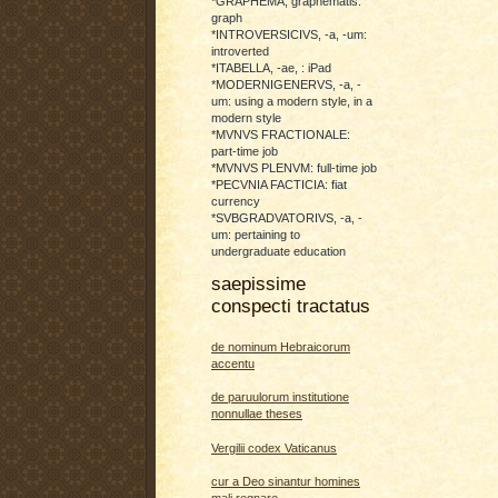
*GRAPHEMA, graphematis:
graph
*INTROVERSICIVS, -a, -um:
introverted
*ITABELLA, -ae, : iPad
*MODERNIGENERVS, -a, -
um: using a modern style, in a
modern style
*MVNVS FRACTIONALE:
part-time job
*MVNVS PLENVM: full-time job
*PECVNIA FACTICIA: fiat
currency
*SVBGRADVATORIVS, -a, -
um: pertaining to
undergraduate education
saepissime
conspecti tractatus
de nominum Hebraicorum
accentu
de paruulorum institutione
nonnullae theses
Vergilii codex Vaticanus
cur a Deo sinantur homines