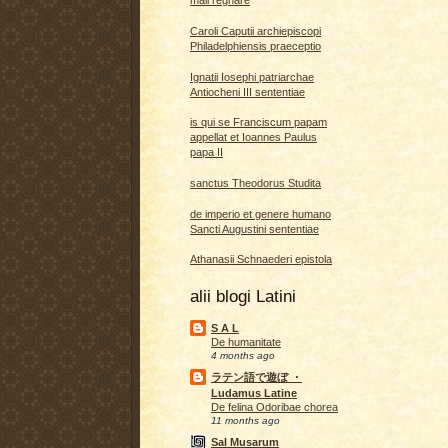
mali regnare
Caroli Caputii archiepiscopi
Philadelphiensis praeceptio
Ignatii Iosephi patriarchae
Antiocheni III sententiae
is qui se Franciscum papam
appellat et Ioannes Paulus
papa II
sanctus Theodorus Studita
de imperio et genere humano
Sancti Augustini sententiae
Athanasii Schnaederi epistola
alii blogi Latini
S A L
De humanitate
4 months ago
ラテン語で遊ぼ ・
Ludamus Latine
De felina Odoribae chorea
11 months ago
Sal Musarum