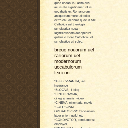
quae uocabula Latina aliis
aeuis alia significauerunt iis
uocabulis ex Romanorum
antiquorum more uti soleo
extra ea uocabula quae in fide
Catholica uel theologia
scholastica nouam
significationem acceperunt
quibus e more Catholico uel
scholastico uti soleo.
breue nouorum uel
rariorum uel
modernorum
uocabulorum
lexicon
*ASSECVRANTIA, -ae:
insurance
*BLOGVS, -i: blog
*CINEGRAMMA,
cinegrammatis: video
*CINEMA, cinematis: movie
*COLLEGIVM
OPERATORIVM: trade-union,
labor union, guild, etc.
*CONDVCTOR, conductoris:
employer