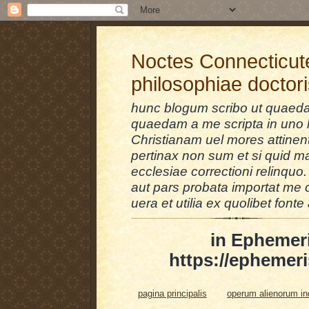
Noctes Connecticut
philosophiae doctor
hunc blogum scribo ut quaedam
quaedam a me scripta in uno l
Christianam uel mores attinent
pertinax non sum et si quid 
ecclesiae correctioni relinquo.
aut pars probata importat me 
uera et utilia ex quolibet fonte 
in Ephemer
https://ephemeri
pagina principalis
operum alienorum i