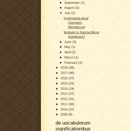
►
September
(1)
►
August
(2)
▼
July
(2)
hypergamia apud
Georgium
Mereducum
feminam in Sancta Missa
praedicare?
►
June
(3)
►
May
(1)
►
April
(2)
►
March
(1)
►
February
(2)
►
2018
(38)
►
2017
(46)
►
2016
(37)
►
2015
(29)
►
2014
(19)
►
2013
(37)
►
2012
(31)
►
2011
(38)
►
2010
(37)
►
2009
(8)
de uocabulorum
significationibus