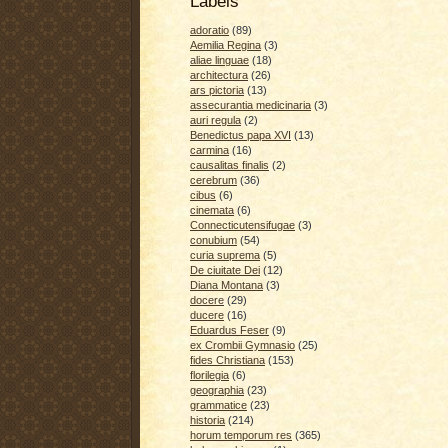
Labels
adoratio
(89)
Aemilia Regina
(3)
aliae linguae
(18)
architectura
(26)
ars pictoria
(13)
assecurantia medicinaria
(3)
auri regula
(2)
Benedictus papa XVI
(13)
carmina
(16)
causalitas finalis
(2)
cerebrum
(36)
cibus
(6)
cinemata
(6)
Connecticutensifugae
(3)
conubium
(54)
curia suprema
(5)
De ciuitate Dei
(12)
Diana Montana
(3)
docere
(29)
ducere
(16)
Eduardus Feser
(9)
ex Crombii Gymnasio
(25)
fides Christiana
(153)
florilegia
(6)
geographia
(23)
grammatice
(23)
historia
(214)
horum temporum res
(365)