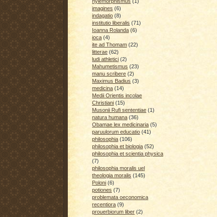
hylemorphismus
(1)
imagines
(6)
indagatio
(8)
institutio liberalis
(71)
Ioanna Rolanda
(6)
ioca
(4)
ite ad Thomam
(22)
litterae
(62)
ludi athletici
(2)
Mahumetismus
(23)
manu scribere
(2)
Maximus Badius
(3)
medicina
(14)
Medii Orientis incolae
Christiani
(15)
Musonii Rufi sententiae
(1)
natura humana
(36)
Obamae lex medicinaria
(5)
paruulorum educatio
(41)
philosophia
(106)
philosophia et biologia
(52)
philosophia et scientia physica
(7)
philosophia moralis uel
theologia moralis
(145)
Poloni
(6)
potiones
(7)
problemata oeconomica
recentiora
(9)
prouerbiorum liber
(2)