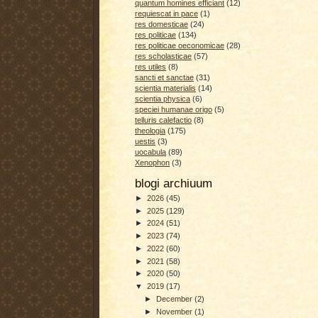
quantum homines efficiant
(12)
requiescat in pace
(1)
res domesticae
(24)
res politicae
(134)
res politicae oeconomicae
(28)
res scholasticae
(57)
res utiles
(8)
sancti et sanctae
(31)
scientia materialis
(14)
scientia physica
(6)
speciei humanae origo
(5)
telluris calefactio
(8)
theologia
(175)
uestis
(3)
uocabula
(89)
Xenophon
(3)
blogi archiuum
►
2026
(45)
►
2025
(129)
►
2024
(51)
►
2023
(74)
►
2022
(60)
►
2021
(58)
►
2020
(50)
▼
2019
(17)
►
December
(2)
►
November
(1)