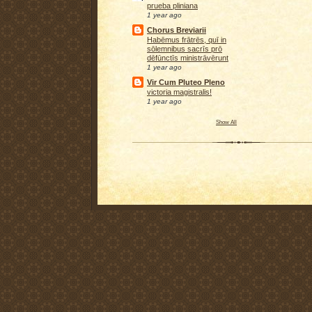
prueba pliniana
1 year ago
Chorus Breviarii
Habēmus frātrēs, quī in
sōlemnibus sacrīs prō
dēfūnctīs ministrāvērunt
1 year ago
Vir Cum Pluteo Pleno
victoria magistralis!
1 year ago
Show All