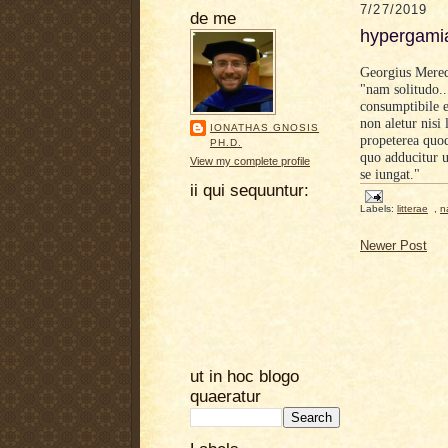
7/27/2019
de me
hypergami
Georgius Mered
"nam solitudo..
consumptibile 
non aletur nisi
IONATHAS GNOSIS
propeterea quod
PH.D.
quo adducitur u
View my complete profile
se iungat."
ii qui sequuntur:
Labels:
litterae
,
n
Newer Post
ut in hoc blogo
quaeratur