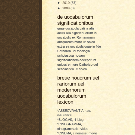
►
2010
(37)
►
2009
(8)
de uocabulorum
significationibus
quae uocabula Latina aliis
aeuis alia significauerunt iis
uocabulis ex Romanorum
antiquorum more uti soleo
extra ea uocabula quae in fide
Catholica uel theologia
scholastica nouam
significationem acceperunt
quibus e more Catholico uel
scholastico uti soleo.
breue nouorum uel
rariorum uel
modernorum
uocabulorum
lexicon
*ASSECVRANTIA, -ae:
insurance
*BLOGVS, -i: blog
*CINEGRAMMA,
cinegrammatis: video
*CINEMA, cinematis: movie