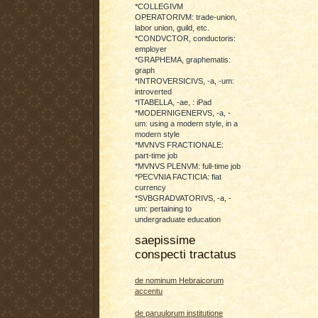
*COLLEGIVM
OPERATORIVM: trade-union,
labor union, guild, etc.
*CONDVCTOR, conductoris:
employer
*GRAPHEMA, graphematis:
graph
*INTROVERSICIVS, -a, -um:
introverted
*ITABELLA, -ae, : iPad
*MODERNIGENERVS, -a, -
um: using a modern style, in a
modern style
*MVNVS FRACTIONALE:
part-time job
*MVNVS PLENVM: full-time job
*PECVNIA FACTICIA: fiat
currency
*SVBGRADVATORIVS, -a, -
um: pertaining to
undergraduate education
saepissime
conspecti tractatus
de nominum Hebraicorum
accentu
de paruulorum institutione