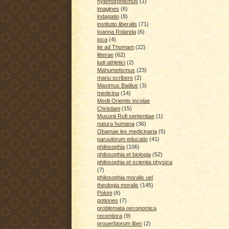
hylemorphismus
(1)
imagines
(6)
indagatio
(8)
institutio liberalis
(71)
Ioanna Rolanda
(6)
ioca
(4)
ite ad Thomam
(22)
litterae
(62)
ludi athletici
(2)
Mahumetismus
(23)
manu scribere
(2)
Maximus Badius
(3)
medicina
(14)
Medii Orientis incolae
Christiani
(15)
Musonii Rufi sententiae
(1)
natura humana
(36)
Obamae lex medicinaria
(5)
paruulorum educatio
(41)
philosophia
(106)
philosophia et biologia
(52)
philosophia et scientia physica
(7)
philosophia moralis uel
theologia moralis
(145)
Poloni
(6)
potiones
(7)
problemata oeconomica
recentiora
(9)
prouerbiorum liber
(2)