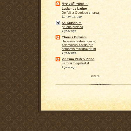
ラテン語で遊ぼ ・
Ludamus Latine
De felina Odoribae chorea
11 months ago
Sal Musarum
prueba pliniana
1 year ago
Chorus Breviarii
Habēmus frātrēs, quī in
sōlemnibus sacrīs prō
dēfūnctīs ministrāvērunt
1 year ago
Vir Cum Pluteo Pleno
victoria magistralis!
1 year ago
Show All