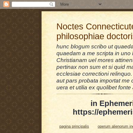
Noctes Connecticut
philosophiae doctor
hunc blogum scribo ut quaedam
quaedam a me scripta in uno l
Christianam uel mores attinent
pertinax non sum et si quid 
ecclesiae correctioni relinquo.
aut pars probata importat me 
uera et utilia ex quolibet fonte 
in Ephemer
https://ephemeri
pagina principalis
operum alienorum i