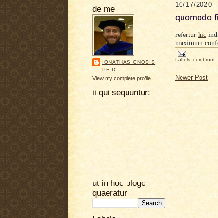
10/17/2020
de me
quomodo fia
refertur
hic
inda
maximum confer
Labels:
cerebrum
IONATHAS GNOSIS
PH.D.
Newer Post
View my complete profile
ii qui sequuntur:
ut in hoc blogo
quaeratur