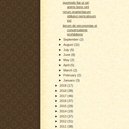
quomodo fiat ut uiri
animo bono sint
rerum praeteritarum
obliuisci periculosum
est
iterum de oeconomiae et
conuersationis
prohibitione
►
September
(2)
►
August
(11)
►
July
(5)
►
June
(8)
►
May
(2)
►
April
(5)
►
March
(2)
►
February
(2)
►
January
(3)
►
2019
(17)
►
2018
(38)
►
2017
(46)
►
2016
(37)
►
2015
(29)
►
2014
(19)
►
2013
(37)
►
2012
(31)
►
2011
(38)