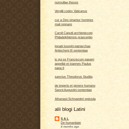
nonnullae theses
Vergilii codex Vaticanus
cur a Deo sinantur homines
mali regnare
Caroli Caputii archiepiscopi
Philadelphiensis praeceptio
Ignatii Iosephi patriarchae
Antiocheni III sententiae
is qui se Franciscum papam
appellat et Ioannes Paulus
papa II
sanctus Theodorus Studita
de imperio et genere humano
Sancti Augustini sententiae
Athanasii Schnaederi epistola
alii blogi Latini
S A L
De humanitate
4 months ago