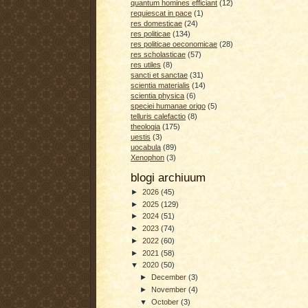
quantum homines efficiant
(12)
requiescat in pace
(1)
res domesticae
(24)
res politicae
(134)
res politicae oeconomicae
(28)
res scholasticae
(57)
res utiles
(8)
sancti et sanctae
(31)
scientia materialis
(14)
scientia physica
(6)
speciei humanae origo
(5)
telluris calefactio
(8)
theologia
(175)
uestis
(3)
uocabula
(89)
Xenophon
(3)
blogi archiuum
►
2026
(45)
►
2025
(129)
►
2024
(51)
►
2023
(74)
►
2022
(60)
►
2021
(58)
▼
2020
(50)
►
December
(3)
►
November
(4)
▼
October
(3)