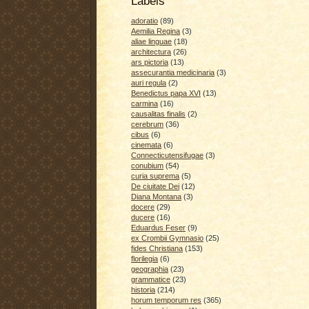
Labels
adoratio
(89)
Aemilia Regina
(3)
aliae linguae
(18)
architectura
(26)
ars pictoria
(13)
assecurantia medicinaria
(3)
auri regula
(2)
Benedictus papa XVI
(13)
carmina
(16)
causalitas finalis
(2)
cerebrum
(36)
cibus
(6)
cinemata
(6)
Connecticutensifugae
(3)
conubium
(54)
curia suprema
(5)
De ciuitate Dei
(12)
Diana Montana
(3)
docere
(29)
ducere
(16)
Eduardus Feser
(9)
ex Crombii Gymnasio
(25)
fides Christiana
(153)
florilegia
(6)
geographia
(23)
grammatice
(23)
historia
(214)
horum temporum res
(365)