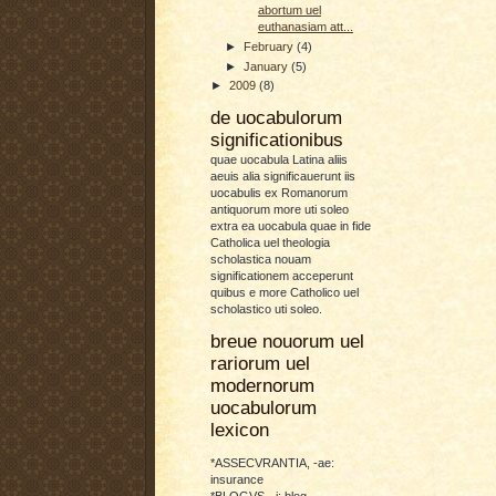
abortum uel
euthanasiam att...
►
February
(4)
►
January
(5)
►
2009
(8)
de uocabulorum
significationibus
quae uocabula Latina aliis
aeuis alia significauerunt iis
uocabulis ex Romanorum
antiquorum more uti soleo
extra ea uocabula quae in fide
Catholica uel theologia
scholastica nouam
significationem acceperunt
quibus e more Catholico uel
scholastico uti soleo.
breue nouorum uel
rariorum uel
modernorum
uocabulorum
lexicon
*ASSECVRANTIA, -ae:
insurance
*BLOGVS, -i: blog