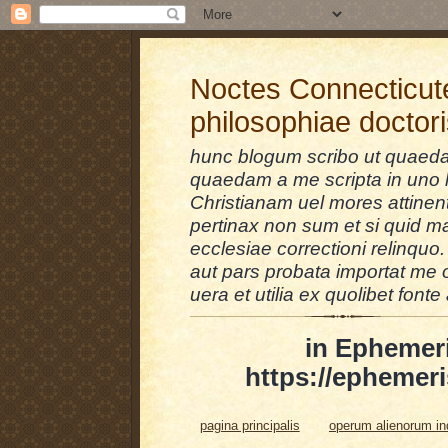
Noctes Connecticut
philosophiae doctor
hunc blogum scribo ut quaedam
quaedam a me scripta in uno l
Christianam uel mores attinent
pertinax non sum et si quid 
ecclesiae correctioni relinquo.
aut pars probata importat me 
uera et utilia ex quolibet fonte 
in Ephemer
https://ephemeri
pagina principalis
operum alienorum i