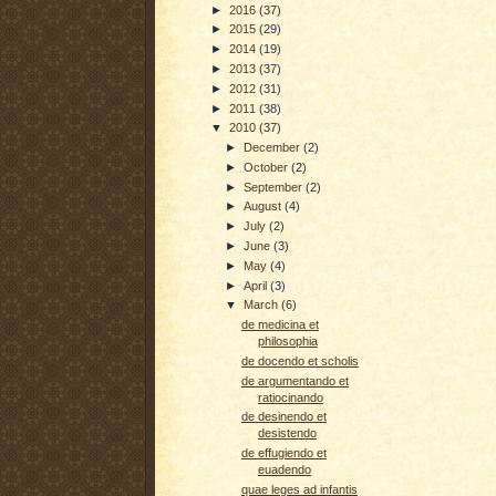
►
2016
(37)
►
2015
(29)
►
2014
(19)
►
2013
(37)
►
2012
(31)
►
2011
(38)
▼
2010
(37)
►
December
(2)
►
October
(2)
►
September
(2)
►
August
(4)
►
July
(2)
►
June
(3)
►
May
(4)
►
April
(3)
▼
March
(6)
de medicina et
philosophia
de docendo et scholis
de argumentando et
ratiocinando
de desinendo et
desistendo
de effugiendo et
euadendo
quae leges ad infantis