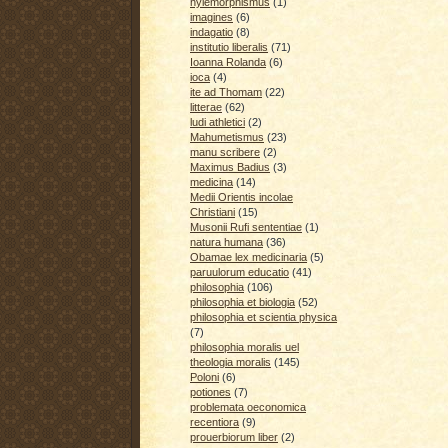
hylemorphismus
(1)
imagines
(6)
indagatio
(8)
institutio liberalis
(71)
Ioanna Rolanda
(6)
ioca
(4)
ite ad Thomam
(22)
litterae
(62)
ludi athletici
(2)
Mahumetismus
(23)
manu scribere
(2)
Maximus Badius
(3)
medicina
(14)
Medii Orientis incolae
Christiani
(15)
Musonii Rufi sententiae
(1)
natura humana
(36)
Obamae lex medicinaria
(5)
paruulorum educatio
(41)
philosophia
(106)
philosophia et biologia
(52)
philosophia et scientia physica
(7)
philosophia moralis uel
theologia moralis
(145)
Poloni
(6)
potiones
(7)
problemata oeconomica
recentiora
(9)
prouerbiorum liber
(2)