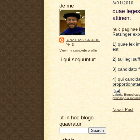
3/01/2010
de me
quae leges
attinent
huic paginae i
Ratzinger expl
IONATHAS GNOSIS
1) quae lex in
PH.D.
est
View my complete profile
ii qui sequuntur:
2) tali legi su
3) candidato f
4) qui candida
proportionata
Labels:
Benedictu
philosophia moralis
Newer Post
ut in hoc blogo
quaeratur