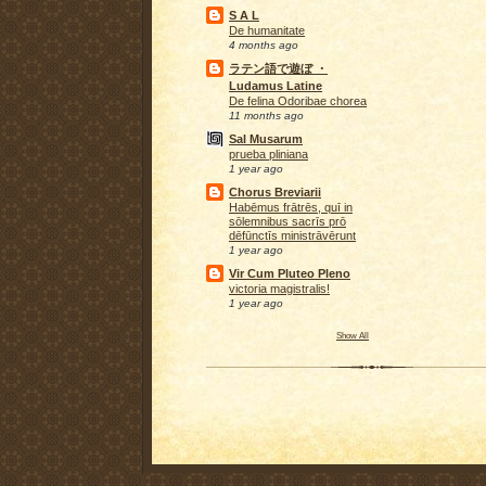
S A L
De humanitate
4 months ago
ラテン語で遊ぼ ・
Ludamus Latine
De felina Odoribae chorea
11 months ago
Sal Musarum
prueba pliniana
1 year ago
Chorus Breviarii
Habēmus frātrēs, quī in
sōlemnibus sacrīs prō
dēfūnctīs ministrāvērunt
1 year ago
Vir Cum Pluteo Pleno
victoria magistralis!
1 year ago
Show All