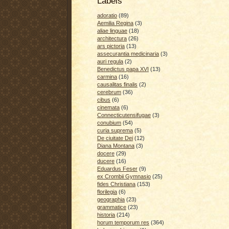
Labels
adoratio
(89)
Aemilia Regina
(3)
aliae linguae
(18)
architectura
(26)
ars pictoria
(13)
assecurantia medicinaria
(3)
auri regula
(2)
Benedictus papa XVI
(13)
carmina
(16)
causalitas finalis
(2)
cerebrum
(36)
cibus
(6)
cinemata
(6)
Connecticutensifugae
(3)
conubium
(54)
curia suprema
(5)
De ciuitate Dei
(12)
Diana Montana
(3)
docere
(29)
ducere
(16)
Eduardus Feser
(9)
ex Crombii Gymnasio
(25)
fides Christiana
(153)
florilegia
(6)
geographia
(23)
grammatice
(23)
historia
(214)
horum temporum res
(364)