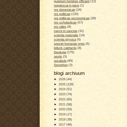
quantum homines efficiant
(12)
requiescat in pace
(1)
res domesticae
(24)
res politicae
(133)
res politicae oeconomicae
(28)
res scholasticae
(57)
res utiles
(8)
sancti et sanctae
(31)
scientia materialis
(14)
scientia physica
(6)
speciei humanae origo
(5)
telluris calefactio
(8)
theologia
(175)
uestis
(3)
uocabula
(89)
Xenophon
(3)
blogi archiuum
►
2026
(44)
►
2025
(129)
►
2024
(51)
►
2023
(74)
►
2022
(60)
►
2021
(58)
►
2020
(50)
►
2019
(17)
►
2018
(38)
►
2017
(46)