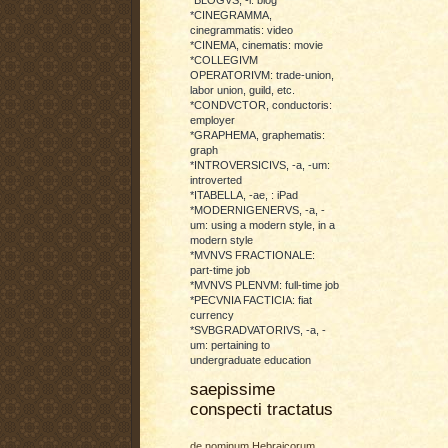
*CINEGRAMMA,
cinegrammatis: video
*CINEMA, cinematis: movie
*COLLEGIVM
OPERATORIVM: trade-union,
labor union, guild, etc.
*CONDVCTOR, conductoris:
employer
*GRAPHEMA, graphematis:
graph
*INTROVERSICIVS, -a, -um:
introverted
*ITABELLA, -ae, : iPad
*MODERNIGENERVS, -a, -
um: using a modern style, in a
modern style
*MVNVS FRACTIONALE:
part-time job
*MVNVS PLENVM: full-time job
*PECVNIA FACTICIA: fiat
currency
*SVBGRADVATORIVS, -a, -
um: pertaining to
undergraduate education
saepissime
conspecti tractatus
de nominum Hebraicorum