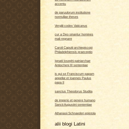
accentu
de paruulorum institutione
nonnullae theses
Vergilii codex Vaticanus
cur a Deo sinantur homines
mali regnare
Caroli Caputii archiepiscopi
Philadelphiensis praeceptio
Ignatii Iosephi patriarchae
Antiocheni III sententiae
is qui se Franciscum papam
appellat et Ioannes Paulus
papa II
sanctus Theodorus Studita
de imperio et genere humano
Sancti Augustini sententiae
Athanasii Schnaederi epistola
alii blogi Latini