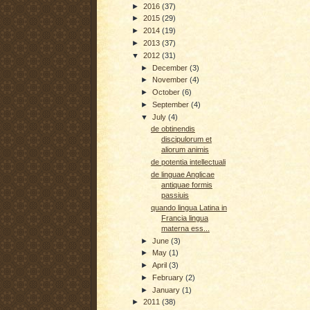
►
2016
(37)
►
2015
(29)
►
2014
(19)
►
2013
(37)
▼
2012
(31)
►
December
(3)
►
November
(4)
►
October
(6)
►
September
(4)
▼
July
(4)
de obtinendis
discipulorum et
aliorum animis
de potentia intellectuali
de linguae Anglicae
antiquae formis
passiuis
quando lingua Latina in
Francia lingua
materna ess...
►
June
(3)
►
May
(1)
►
April
(3)
►
February
(2)
►
January
(1)
►
2011
(38)