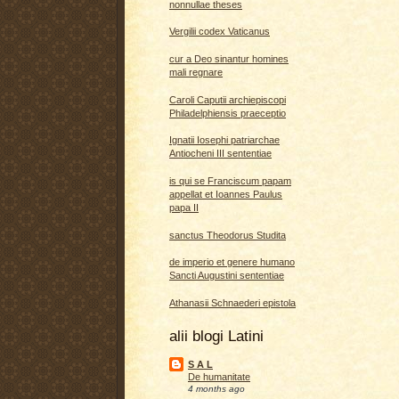
nonnullae theses
Vergilii codex Vaticanus
cur a Deo sinantur homines
mali regnare
Caroli Caputii archiepiscopi
Philadelphiensis praeceptio
Ignatii Iosephi patriarchae
Antiocheni III sententiae
is qui se Franciscum papam
appellat et Ioannes Paulus
papa II
sanctus Theodorus Studita
de imperio et genere humano
Sancti Augustini sententiae
Athanasii Schnaederi epistola
alii blogi Latini
S A L
De humanitate
4 months ago