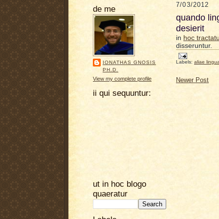
7/03/2012
de me
quando lin
desierit
in
hoc tractat
disseruntur.
Labels:
aliae lingu
IONATHAS GNOSIS
PH.D.
View my complete profile
Newer Post
ii qui sequuntur:
ut in hoc blogo
quaeratur