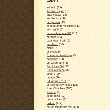
Labels
adoratio
(89)
Aemilia Regina
(3)
aliae linguae
(18)
architectura
(26)
ars pictoria
(13)
assecurantia medicinaria
(3)
auri regula
(2)
Benedictus papa XVI
(13)
carmina
(16)
causalitas finalis
(2)
cerebrum
(36)
cibus
(6)
cinemata
(6)
Connecticutensifugae
(3)
conubium
(54)
curia suprema
(5)
De ciuitate Dei
(12)
Diana Montana
(3)
docere
(29)
ducere
(16)
Eduardus Feser
(9)
ex Crombii Gymnasio
(25)
fides Christiana
(153)
florilegia
(6)
geographia
(23)
grammatice
(23)
historia
(214)
horum temporum res
(364)