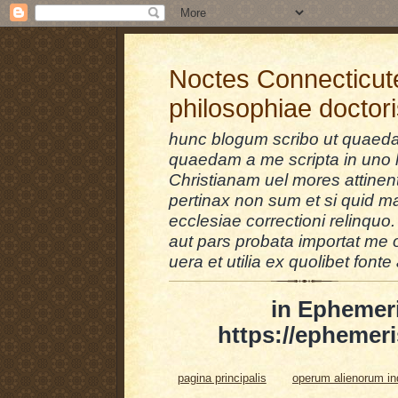
Noctes Connecticut
philosophiae doctor
hunc blogum scribo ut quaedam
quaedam a me scripta in uno l
Christianam uel mores attinent
pertinax non sum et si quid 
ecclesiae correctioni relinquo.
aut pars probata importat me 
uera et utilia ex quolibet fonte 
in Ephemer
https://ephemeri
pagina principalis
operum alienorum i