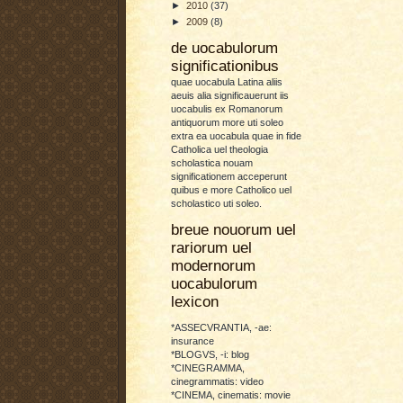
►
2010
(37)
►
2009
(8)
de uocabulorum
significationibus
quae uocabula Latina aliis
aeuis alia significauerunt iis
uocabulis ex Romanorum
antiquorum more uti soleo
extra ea uocabula quae in fide
Catholica uel theologia
scholastica nouam
significationem acceperunt
quibus e more Catholico uel
scholastico uti soleo.
breue nouorum uel
rariorum uel
modernorum
uocabulorum
lexicon
*ASSECVRANTIA, -ae:
insurance
*BLOGVS, -i: blog
*CINEGRAMMA,
cinegrammatis: video
*CINEMA, cinematis: movie