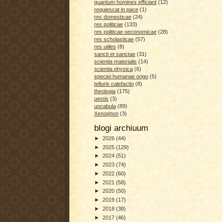
quantum homines efficiant
(12)
requiescat in pace
(1)
res domesticae
(24)
res politicae
(133)
res politicae oeconomicae
(28)
res scholasticae
(57)
res utiles
(8)
sancti et sanctae
(31)
scientia materialis
(14)
scientia physica
(6)
speciei humanae origo
(5)
telluris calefactio
(8)
theologia
(175)
uestis
(3)
uocabula
(89)
Xenophon
(3)
blogi archiuum
►
2026
(44)
►
2025
(129)
►
2024
(51)
►
2023
(74)
►
2022
(60)
►
2021
(58)
►
2020
(50)
►
2019
(17)
►
2018
(38)
►
2017
(46)