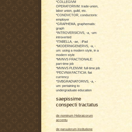
*COLLEGIVM
OPERATORIVM: trade-union,
labor union, guild, etc.
*CONDVCTOR, conductoris:
employer
*GRAPHEMA, graphematis:
graph
*INTROVERSICIVS, -a, -um:
introverted
*ITABELLA, -ae, : iPad
*MODERNIGENERVS, -a, -
um: using a modern style, in a
modern style
*MVNVS FRACTIONALE:
part-time job
*MVNVS PLENVM: full-time job
*PECVNIA FACTICIA: fiat
currency
*SVBGRADVATORIVS, -a, -
um: pertaining to
undergraduate education
saepissime
conspecti tractatus
de nominum Hebraicorum
accentu
de paruulorum institutione