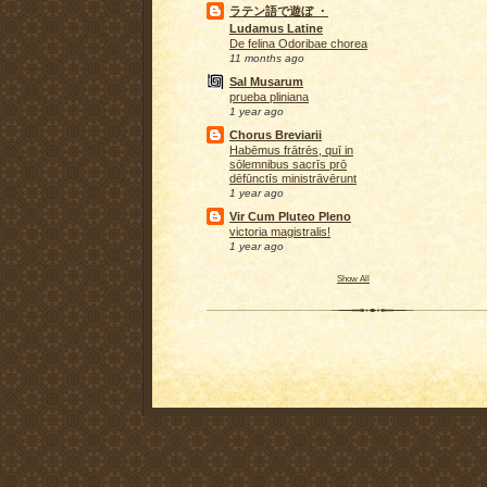
ラテン語で遊ぼ ・
Ludamus Latine
De felina Odoribae chorea
11 months ago
Sal Musarum
prueba pliniana
1 year ago
Chorus Breviarii
Habēmus frātrēs, quī in
sōlemnibus sacrīs prō
dēfūnctīs ministrāvērunt
1 year ago
Vir Cum Pluteo Pleno
victoria magistralis!
1 year ago
Show All