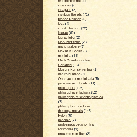
hylemorphismus
(1)
imagines
(6)
indagatio
(8)
institutio liberalis
(71)
Ioanna Rolanda
(6)
ioca
(4)
ite ad Thomam
(22)
litterae
(62)
ludi athletici
(2)
Mahumetismus
(23)
manu scribere
(2)
Maximus Badius
(3)
medicina
(14)
Medii Orientis incolae
Christiani
(15)
Musonii Rufi sententiae
(1)
natura humana
(36)
Obamae lex medicinaria
(5)
paruulorum educatio
(41)
philosophia
(106)
philosophia et biologia
(52)
philosophia et scientia physica
(7)
philosophia moralis uel
theologia moralis
(145)
Poloni
(6)
potiones
(7)
problemata oeconomica
recentiora
(9)
prouerbiorum liber
(2)