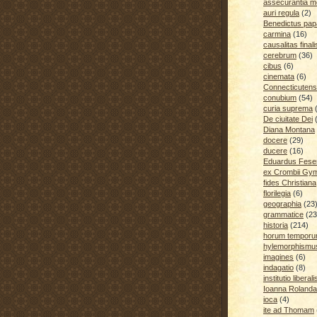
assecurantia me
auri regula
(2)
Benedictus pap
carmina
(16)
causalitas finali
cerebrum
(36)
cibus
(6)
cinemata
(6)
Connecticutens
conubium
(54)
curia suprema
De ciuitate Dei
Diana Montana
docere
(29)
ducere
(16)
Eduardus Fese
ex Crombii Gy
fides Christiana
florilegia
(6)
geographia
(23
grammatice
(23
historia
(214)
horum temporu
hylemorphismu
imagines
(6)
indagatio
(8)
institutio liberali
Ioanna Rolanda
ioca
(4)
ite ad Thomam