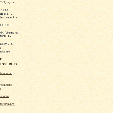
VS, -a, -um:
 : iPad
RVS, -a, -
ern style, in a
TIONALE:
 full-time job
CIA: fiat
RIVS, -a, -
o
education
me
tractatus
braicorum
nstitutione
es
aticanus
ntur homines