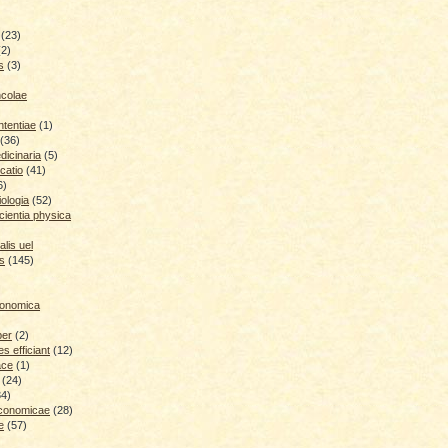
(23)
(2)
s
(3)
ncolae
ntentiae
(1)
(36)
icinaria
(5)
catio
(41)
6)
iologia
(52)
cientia physica
lis uel
is
(145)
conomica
ber
(2)
 efficiant
(12)
ace
(1)
(24)
34)
economicae
(28)
e
(57)