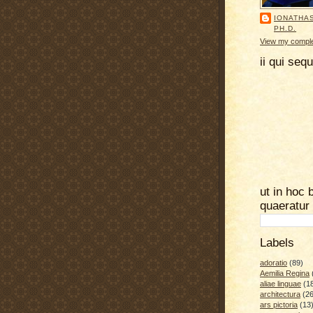
IONATHA
PH.D.
View my complet
ii qui seq
ut in hoc 
quaeratur
Labels
adoratio
(89)
Aemilia Regina
aliae linguae
(1
architectura
(26
ars pictoria
(13