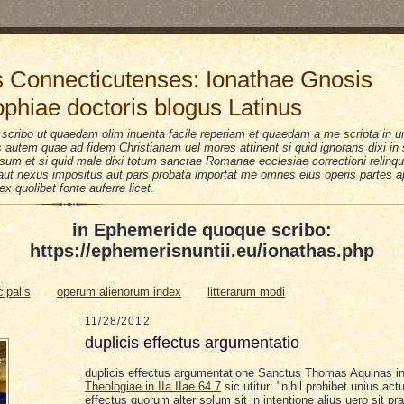
 Connecticutenses: Ionathae Gnosis
ophiae doctoris blogus Latinus
scribo ut quaedam olim inuenta facile reperiam et quaedam a me scripta in u
is autem quae ad fidem Christianam uel mores attinent si quid ignorans dixi i
sum et si quid male dixi totum sanctae Romanae ecclesiae correctioni relinquo
i aut nexus impositus aut pars probata importat me omnes eius operis partes a
 ex quolibet fonte auferre licet.
in Ephemeride quoque scribo:
https://ephemerisnuntii.eu/ionathas.php
cipalis
operum alienorum index
litterarum modi
11/28/2012
duplicis effectus argumentatio
duplicis effectus
argumentatione
Sanctus Thomas Aquinas
i
Theologiae in IIa.IIae.64.7
sic
u
titur
: "
nihil prohibet unius ac
effectus quorum alter solum sit in intentione alius uero sit pra