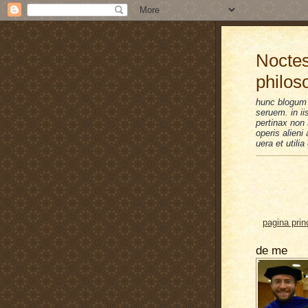
Noctes
philos
hunc blogum 
seruem. in i
pertinax non 
operis alien
uera et utilia
pagina prin
de me