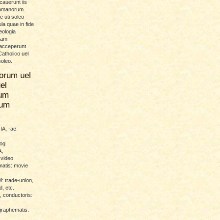
icauerunt iis
Romanorum
 uti soleo
la quae in fide
eologia
uam
 acceperunt
atholico uel
soleo.
orum uel
el
um
rum
A, -ae:
log
,
 video
atis: movie
trade-union,
d, etc.
conductoris:
raphematis: