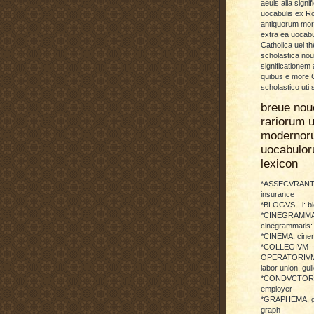
aeuis alia signif
uocabulis ex 
antiquorum more
extra ea uocabu
Catholica uel th
scholastica no
significationem
quibus e more C
scholastico uti 
breue nou
rariorum u
modernor
uocabulo
lexicon
*ASSECVRANTI
insurance
*BLOGVS, -i: b
*CINEGRAMMA
cinegrammatis:
*CINEMA, cinem
*COLLEGIVM
OPERATORIVM: 
labor union, guil
*CONDVCTOR, 
employer
*GRAPHEMA, g
graph