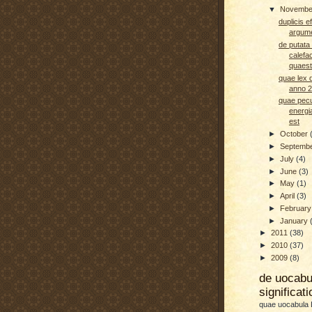
▼
Novemb
duplicis e
argume
de putata 
calefa
quaest
quae lex 
anno 2
quae pecu
energia
est
►
October
►
Septemb
►
July
(4)
►
June
(3)
►
May
(1)
►
April
(3)
►
Februar
►
January
►
2011
(38)
►
2010
(37)
►
2009
(8)
de uocab
significat
quae uocabula L