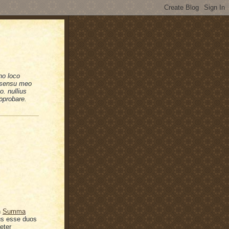
no loco
n sensu meo
. nullius
pprobare.
n
Summa
tus esse duos
eter