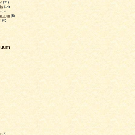
ae
(31)
lis
(14)
a
(6)
e origo
(5)
o
(8)
hiuum
er
(3)