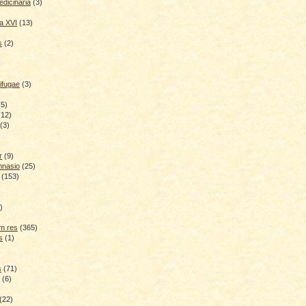
dicinaria
(3)
a XVI
(13)
s
(2)
ifugae
(3)
(5)
(12)
(3)
r
(9)
mnasio
(25)
(153)
)
)
m res
(365)
s
(1)
s
(71)
(6)
(22)