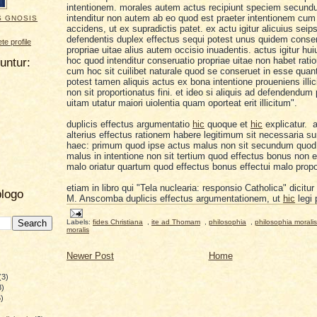
intentionem. morales autem actus recipiunt speciem secund
intenditur non autem ab eo quod est praeter intentionem cum 
S GNOSIS
accidens
,
ut ex supradictis patet. ex actu igitur alicuius sei
defendentis duplex effectus sequi potest unus quidem conser
e profile
propriae uitae alius autem occisio inuadentis.
a
ctus igitur hu
hoc quod intenditur conseruatio propriae uita
e
non habet ration
uuntur:
cum hoc sit cuilibet naturale quod se conseruet in esse quan
potest tamen aliquis actus ex bona intentione proueniens illici
non sit proportionatus fini. et ideo si aliquis ad defendendum
uitam utatur maiori uiolentia quam oporteat erit illicitum
".
duplicis effectus argumentatio
hic
quo
que et
hic
explicatur.
a
alter
ius effectus ratio
nem h
abere legitimum s
it necessaria su
haec: primum quod ipse actus malus non sit secundum quod
malus in intentione non sit tertium quod effectus bonus non e
malo oriatur quartum quod effectus bonus effectui malo propor
etiam in libro qui "Tela nuclearia: responsio Catholica" dicitur
blogo
M. Anscomba duplicis effectus argumentationem, ut
hic
legi 
Labels:
fides Christiana
,
ite ad Thomam
,
philosophia
,
philosophia moralis
moralis
Newer Post
Home
(3)
8)
)
)