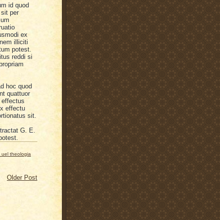
um id quod
sit per
psum
uatio
iusmodi ex
em illiciti
tum potest.
tus reddi si
 propriam
d hoc quod
nt quattuor
 effectus
x effectu
tionatus sit.
 tractat G. E.
potest.
 uel theologia
Older Post