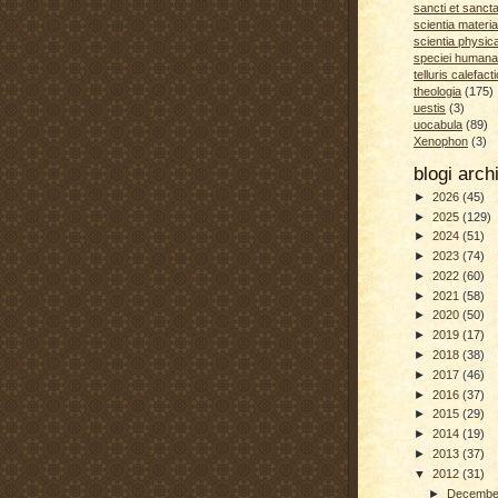
sancti et sanct
scientia materia
scientia physic
speciei humana
telluris calefacti
theologia
(175)
uestis
(3)
uocabula
(89)
Xenophon
(3)
blogi arc
►
2026
(45)
►
2025
(129)
►
2024
(51)
►
2023
(74)
►
2022
(60)
►
2021
(58)
►
2020
(50)
►
2019
(17)
►
2018
(38)
►
2017
(46)
►
2016
(37)
►
2015
(29)
►
2014
(19)
►
2013
(37)
▼
2012
(31)
►
Decemb