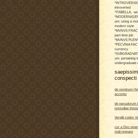
*INTROVERSICI
introverted
*ITABELLA, -ae,
*MODERNIGENE
um: using a mod
modern style
*MVNVS FRAC
part-time job
*MVNVS PLENVM:
*PECVNIA FACTI
currency
*SVBGRADVATO
um: pertaining t
undergraduate 
saepissi
conspecti 
de nominum He
accentu
de paruulorum i
nonnullae thes
Vergilii codex V
cur a Deo sina
mali regnare