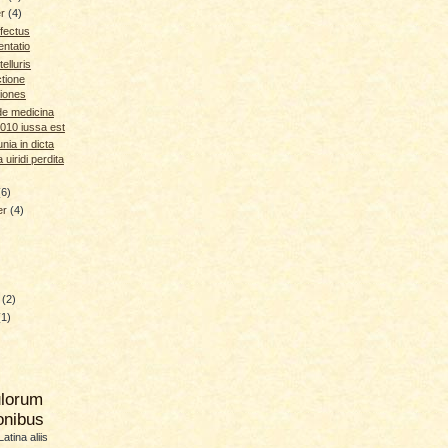
er
(4)
ffectus
ntatio
telluris
ctione
iones
de medicina
010 iussa est
nia in dicta
 uiridi perdita
(6)
er
(4)
y
(2)
(1)
ulorum
ionibus
atina aliis