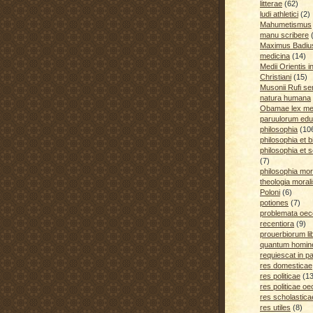
litterae
(62)
ludi athletici
(2)
Mahumetismus
manu scribere
Maximus Badiu
medicina
(14)
Medii Orientis i
Christiani
(15)
Musonii Rufi se
natura humana
Obamae lex med
paruulorum edu
philosophia
(10
philosophia et b
philosophia et s
(7)
philosophia mora
theologia moral
Poloni
(6)
potiones
(7)
problemata oe
recentiora
(9)
prouerbiorum li
quantum homines
requiescat in p
res domesticae
res politicae
(1
res politicae o
res scholastica
res utiles
(8)