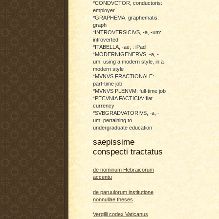
*CONDVCTOR, conductoris:
employer
*GRAPHEMA, graphematis:
graph
*INTROVERSICIVS, -a, -um:
introverted
*ITABELLA, -ae, : iPad
*MODERNIGENERVS, -a, -
um: using a modern style, in a
modern style
*MVNVS FRACTIONALE:
part-time job
*MVNVS PLENVM: full-time job
*PECVNIA FACTICIA: fiat
currency
*SVBGRADVATORIVS, -a, -
um: pertaining to
undergraduate education
saepissime
conspecti tractatus
de nominum Hebraicorum
accentu
de paruulorum institutione
nonnullae theses
Vergilii codex Vaticanus