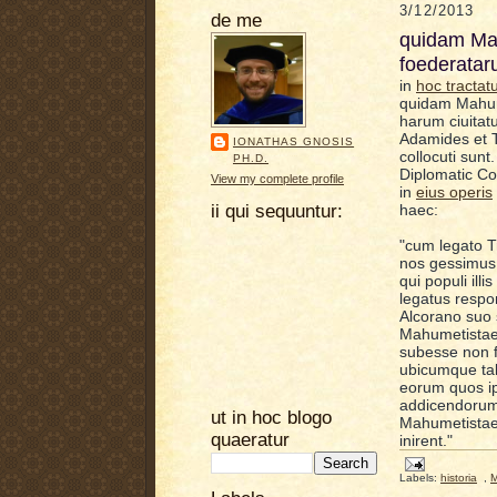
3/12/2013
de me
quidam Mah
foederatar
in
hoc tractat
quidam Mahum
harum ciuitat
Adamides et T
IONATHAS GNOSIS
collocuti sun
PH.D.
Diplomatic Co
View my complete profile
in
eius operis
ii qui sequuntur:
haec:
"cum legato Tr
nos gessimus 
qui populi illi
legatus respon
Alcorano suo s
Mahumetistae
subesse non 
ubicumque tale
eorum quos ip
addicendorum 
ut in hoc blogo
Mahumetistae 
quaeratur
inirent.
"
Labels:
historia
,
M