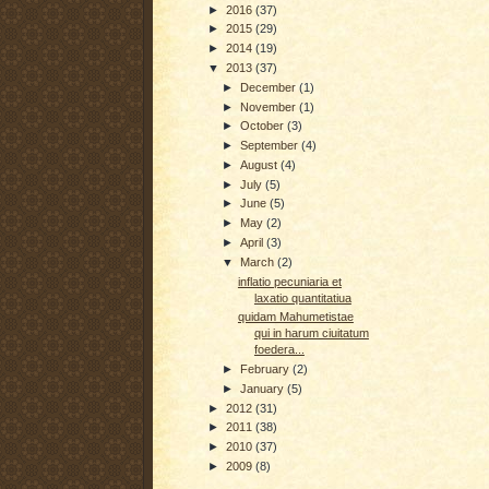
►
2016
(37)
►
2015
(29)
►
2014
(19)
▼
2013
(37)
►
December
(1)
►
November
(1)
►
October
(3)
►
September
(4)
►
August
(4)
►
July
(5)
►
June
(5)
►
May
(2)
►
April
(3)
▼
March
(2)
inflatio pecuniaria et
laxatio quantitatiua
quidam Mahumetistae
qui in harum ciuitatum
foedera...
►
February
(2)
►
January
(5)
►
2012
(31)
►
2011
(38)
►
2010
(37)
►
2009
(8)