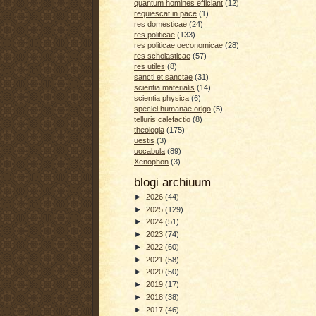
quantum homines efficiant
(12)
requiescat in pace
(1)
res domesticae
(24)
res politicae
(133)
res politicae oeconomicae
(28)
res scholasticae
(57)
res utiles
(8)
sancti et sanctae
(31)
scientia materialis
(14)
scientia physica
(6)
speciei humanae origo
(5)
telluris calefactio
(8)
theologia
(175)
uestis
(3)
uocabula
(89)
Xenophon
(3)
blogi archiuum
►
2026
(44)
►
2025
(129)
►
2024
(51)
►
2023
(74)
►
2022
(60)
►
2021
(58)
►
2020
(50)
►
2019
(17)
►
2018
(38)
►
2017
(46)