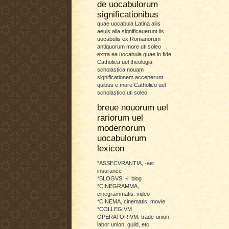
de uocabulorum
significationibus
quae uocabula Latina aliis
aeuis alia significauerunt iis
uocabulis ex Romanorum
antiquorum more uti soleo
extra ea uocabula quae in fide
Catholica uel theologia
scholastica nouam
significationem acceperunt
quibus e more Catholico uel
scholastico uti soleo.
breue nouorum uel
rariorum uel
modernorum
uocabulorum
lexicon
*ASSECVRANTIA, -ae:
insurance
*BLOGVS, -i: blog
*CINEGRAMMA,
cinegrammatis: video
*CINEMA, cinematis: movie
*COLLEGIVM
OPERATORIVM: trade-union,
labor union, guild, etc.