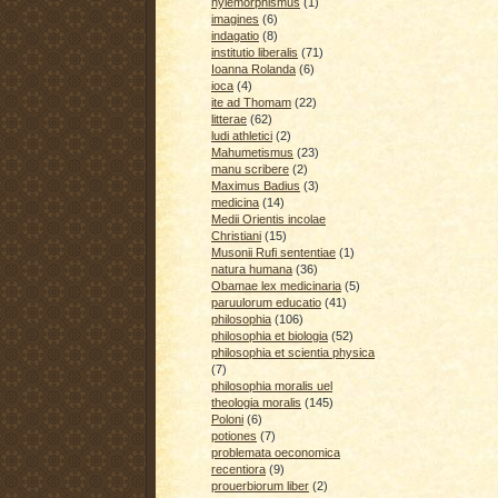
hylemorphismus
(1)
imagines
(6)
indagatio
(8)
institutio liberalis
(71)
Ioanna Rolanda
(6)
ioca
(4)
ite ad Thomam
(22)
litterae
(62)
ludi athletici
(2)
Mahumetismus
(23)
manu scribere
(2)
Maximus Badius
(3)
medicina
(14)
Medii Orientis incolae
Christiani
(15)
Musonii Rufi sententiae
(1)
natura humana
(36)
Obamae lex medicinaria
(5)
paruulorum educatio
(41)
philosophia
(106)
philosophia et biologia
(52)
philosophia et scientia physica
(7)
philosophia moralis uel
theologia moralis
(145)
Poloni
(6)
potiones
(7)
problemata oeconomica
recentiora
(9)
prouerbiorum liber
(2)