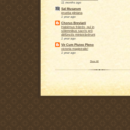
11 months ago
Sal Musarum
prueba pliniana
1 year ago
Chorus Breviarii
Habēmus frātrēs, quī in
sōlemnibus sacrīs prō
dēfūnctīs ministrāvērunt
1 year ago
Vir Cum Pluteo Pleno
victoria magistralis!
1 year ago
Show All