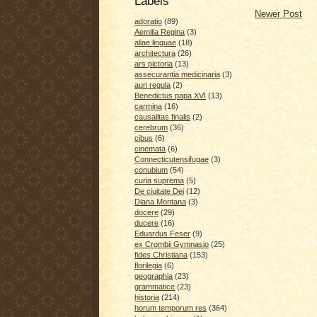
Labels
Newer Post
adoratio
(89)
Aemilia Regina
(3)
aliae linguae
(18)
architectura
(26)
ars pictoria
(13)
assecurantia medicinaria
(3)
auri regula
(2)
Benedictus papa XVI
(13)
carmina
(16)
causalitas finalis
(2)
cerebrum
(36)
cibus
(6)
cinemata
(6)
Connecticutensifugae
(3)
conubium
(54)
curia suprema
(5)
De ciuitate Dei
(12)
Diana Montana
(3)
docere
(29)
ducere
(16)
Eduardus Feser
(9)
ex Crombii Gymnasio
(25)
fides Christiana
(153)
florilegia
(6)
geographia
(23)
grammatice
(23)
historia
(214)
horum temporum res
(364)