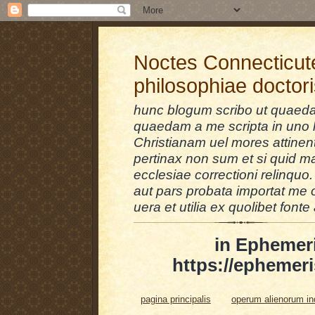
Noctes Connecticut
philosophiae doctor
hunc blogum scribo ut quaedam
quaedam a me scripta in uno l
Christianam uel mores attinent
pertinax non sum et si quid 
ecclesiae correctioni relinquo.
aut pars probata importat me 
uera et utilia ex quolibet fonte 
in Ephemer
https://ephemeri
pagina principalis
operum alienorum i