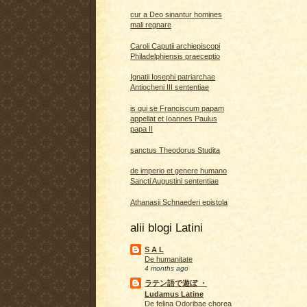
cur a Deo sinantur homines
mali regnare
Caroli Caputii archiepiscopi
Philadelphiensis praeceptio
Ignatii Iosephi patriarchae
Antiocheni III sententiae
is qui se Franciscum papam
appellat et Ioannes Paulus
papa II
sanctus Theodorus Studita
de imperio et genere humano
Sancti Augustini sententiae
Athanasii Schnaederi epistola
alii blogi Latini
S A L
De humanitate
4 months ago
ラテン語で遊ぼ ・
Ludamus Latine
De felina Odoribae chorea