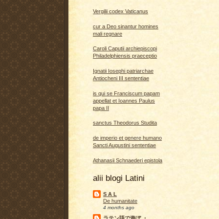
Vergilii codex Vaticanus
cur a Deo sinantur homines
mali regnare
Caroli Caputii archiepiscopi
Philadelphiensis praeceptio
Ignatii Iosephi patriarchae
Antiocheni III sententiae
is qui se Franciscum papam
appellat et Ioannes Paulus
papa II
sanctus Theodorus Studita
de imperio et genere humano
Sancti Augustini sententiae
Athanasii Schnaederi epistola
alii blogi Latini
S A L
De humanitate
4 months ago
ラテン語で遊ぼ ・