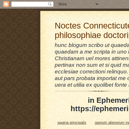
Noctes Connecticut
philosophiae doctor
hunc blogum scribo ut quaedam
quaedam a me scripta in uno l
Christianam uel mores attinent
pertinax non sum et si quid 
ecclesiae correctioni relinquo.
aut pars probata importat me 
uera et utilia ex quolibet fonte 
in Ephemer
https://ephemeri
pagina principalis
operum alienorum i