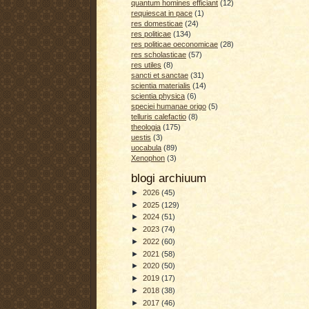
quantum homines efficiant
(12)
requiescat in pace
(1)
res domesticae
(24)
res politicae
(134)
res politicae oeconomicae
(28)
res scholasticae
(57)
res utiles
(8)
sancti et sanctae
(31)
scientia materialis
(14)
scientia physica
(6)
speciei humanae origo
(5)
telluris calefactio
(8)
theologia
(175)
uestis
(3)
uocabula
(89)
Xenophon
(3)
blogi archiuum
►
2026
(45)
►
2025
(129)
►
2024
(51)
►
2023
(74)
►
2022
(60)
►
2021
(58)
►
2020
(50)
►
2019
(17)
►
2018
(38)
►
2017
(46)