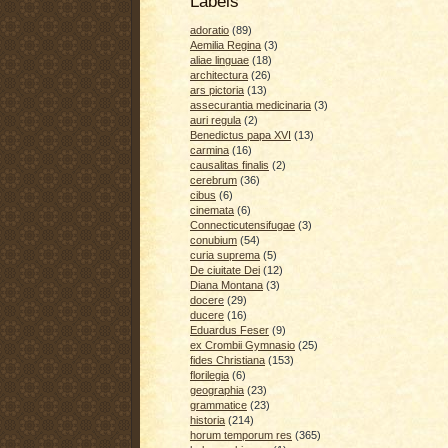
Labels
adoratio
(89)
Aemilia Regina
(3)
aliae linguae
(18)
architectura
(26)
ars pictoria
(13)
assecurantia medicinaria
(3)
auri regula
(2)
Benedictus papa XVI
(13)
carmina
(16)
causalitas finalis
(2)
cerebrum
(36)
cibus
(6)
cinemata
(6)
Connecticutensifugae
(3)
conubium
(54)
curia suprema
(5)
De ciuitate Dei
(12)
Diana Montana
(3)
docere
(29)
ducere
(16)
Eduardus Feser
(9)
ex Crombii Gymnasio
(25)
fides Christiana
(153)
florilegia
(6)
geographia
(23)
grammatice
(23)
historia
(214)
horum temporum res
(365)