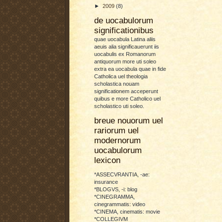
►
2009
(8)
de uocabulorum
significationibus
quae uocabula Latina aliis
aeuis alia significauerunt iis
uocabulis ex Romanorum
antiquorum more uti soleo
extra ea uocabula quae in fide
Catholica uel theologia
scholastica nouam
significationem acceperunt
quibus e more Catholico uel
scholastico uti soleo.
breue nouorum uel
rariorum uel
modernorum
uocabulorum
lexicon
*ASSECVRANTIA, -ae:
insurance
*BLOGVS, -i: blog
*CINEGRAMMA,
cinegrammatis: video
*CINEMA, cinematis: movie
*COLLEGIVM