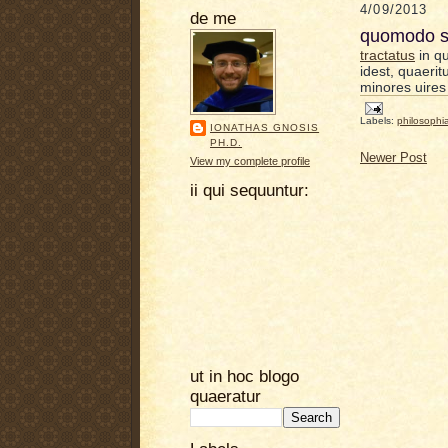
4/09/2013
de me
quomodo sc
tractatus
in qu
idest, quaerit
minores uires
Labels:
philosophi
IONATHAS GNOSIS
PH.D.
Newer Post
View my complete profile
ii qui sequuntur:
ut in hoc blogo
quaeratur