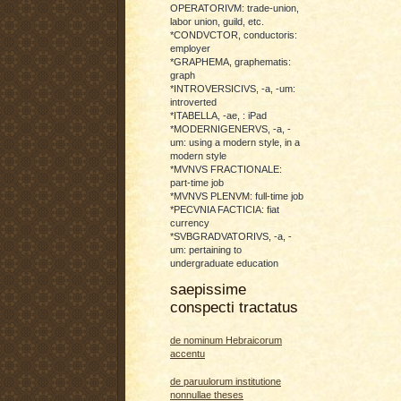
OPERATORIVM: trade-union,
labor union, guild, etc.
*CONDVCTOR, conductoris:
employer
*GRAPHEMA, graphematis:
graph
*INTROVERSICIVS, -a, -um:
introverted
*ITABELLA, -ae, : iPad
*MODERNIGENERVS, -a, -
um: using a modern style, in a
modern style
*MVNVS FRACTIONALE:
part-time job
*MVNVS PLENVM: full-time job
*PECVNIA FACTICIA: fiat
currency
*SVBGRADVATORIVS, -a, -
um: pertaining to
undergraduate education
saepissime
conspecti tractatus
de nominum Hebraicorum
accentu
de paruulorum institutione
nonnullae theses