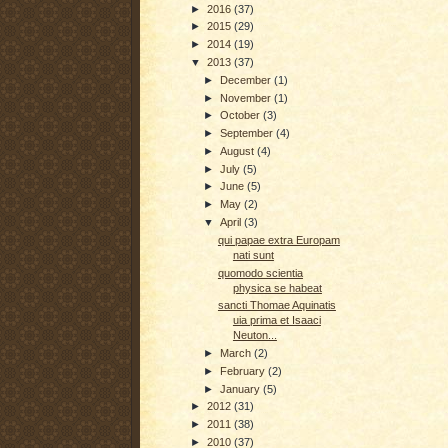
►
2016
(37)
►
2015
(29)
►
2014
(19)
▼
2013
(37)
►
December
(1)
►
November
(1)
►
October
(3)
►
September
(4)
►
August
(4)
►
July
(5)
►
June
(5)
►
May
(2)
▼
April
(3)
qui papae extra Europam
nati sunt
quomodo scientia
physica se habeat
sancti Thomae Aquinatis
uia prima et Isaaci
Neuton...
►
March
(2)
►
February
(2)
►
January
(5)
►
2012
(31)
►
2011
(38)
►
2010
(37)