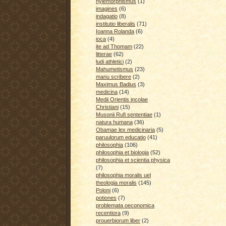
hylemorphismus
(1)
imagines
(6)
indagatio
(8)
institutio liberalis
(71)
Ioanna Rolanda
(6)
ioca
(4)
ite ad Thomam
(22)
litterae
(62)
ludi athletici
(2)
Mahumetismus
(23)
manu scribere
(2)
Maximus Badius
(3)
medicina
(14)
Medii Orientis incolae
Christiani
(15)
Musonii Rufi sententiae
(1)
natura humana
(36)
Obamae lex medicinaria
(5)
paruulorum educatio
(41)
philosophia
(106)
philosophia et biologia
(52)
philosophia et scientia physica
(7)
philosophia moralis uel
theologia moralis
(145)
Poloni
(6)
potiones
(7)
problemata oeconomica
recentiora
(9)
prouerbiorum liber
(2)