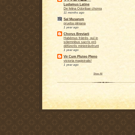
Ludamus Latine
De felina Odoribae chorea
11 months ago
Sal Musarum
prueba pliniana
1 year ago
Chorus Breviarii
Habēmus frātrēs, quī in
sōlemnibus sacrīs prō
dēfūnctīs ministrāvērunt
1 year ago
Vir Cum Pluteo Pleno
victoria magistralis!
1 year ago
Show All