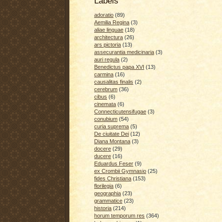
Labels
adoratio
(89)
Aemilia Regina
(3)
aliae linguae
(18)
architectura
(26)
ars pictoria
(13)
assecurantia medicinaria
(3)
auri regula
(2)
Benedictus papa XVI
(13)
carmina
(16)
causalitas finalis
(2)
cerebrum
(36)
cibus
(6)
cinemata
(6)
Connecticutensifugae
(3)
conubium
(54)
curia suprema
(5)
De ciuitate Dei
(12)
Diana Montana
(3)
docere
(29)
ducere
(16)
Eduardus Feser
(9)
ex Crombii Gymnasio
(25)
fides Christiana
(153)
florilegia
(6)
geographia
(23)
grammatice
(23)
historia
(214)
horum temporum res
(364)