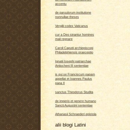
accentu
de paruulorum institutione
nonnullae theses
Vergilii codex Vaticanus
cur a Deo sinantur homines
mali regnare
Caroli Caputii archiepiscopi
Philadelphiensis praeceptio
Ignatii Iosephi patriarchae
Antiocheni III sententiae
is qui se Franciscum papam
appellat et Ioannes Paulus
papa II
sanctus Theodorus Studita
de imperio et genere humano
Sancti Augustini sententiae
Athanasii Schnaederi epistola
alii blogi Latini