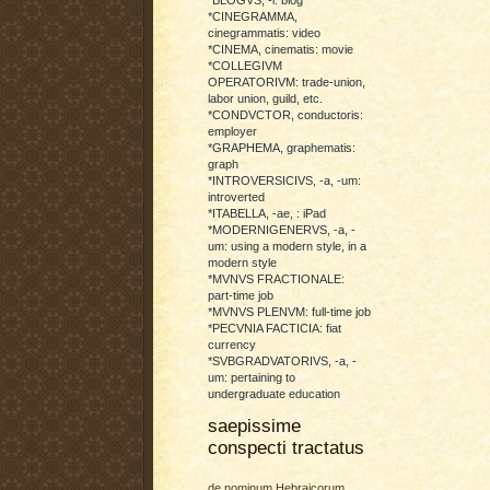
*CINEGRAMMA,
cinegrammatis: video
*CINEMA, cinematis: movie
*COLLEGIVM
OPERATORIVM: trade-union,
labor union, guild, etc.
*CONDVCTOR, conductoris:
employer
*GRAPHEMA, graphematis:
graph
*INTROVERSICIVS, -a, -um:
introverted
*ITABELLA, -ae, : iPad
*MODERNIGENERVS, -a, -
um: using a modern style, in a
modern style
*MVNVS FRACTIONALE:
part-time job
*MVNVS PLENVM: full-time job
*PECVNIA FACTICIA: fiat
currency
*SVBGRADVATORIVS, -a, -
um: pertaining to
undergraduate education
saepissime
conspecti tractatus
de nominum Hebraicorum