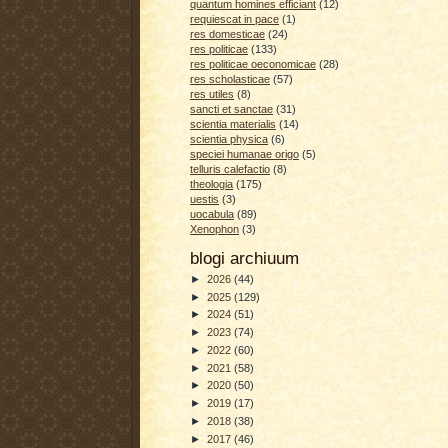
quantum homines efficiant
(12)
requiescat in pace
(1)
res domesticae
(24)
res politicae
(133)
res politicae oeconomicae
(28)
res scholasticae
(57)
res utiles
(8)
sancti et sanctae
(31)
scientia materialis
(14)
scientia physica
(6)
speciei humanae origo
(5)
telluris calefactio
(8)
theologia
(175)
uestis
(3)
uocabula
(89)
Xenophon
(3)
blogi archiuum
►
2026
(44)
►
2025
(129)
►
2024
(51)
►
2023
(74)
►
2022
(60)
►
2021
(58)
►
2020
(50)
►
2019
(17)
►
2018
(38)
►
2017
(46)