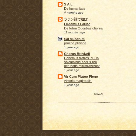
S A L
De humanitate
4 months ago
ラテン語で遊ぼ ・
Ludamus Latine
De felina Odoribae chorea
11 months ago
Sal Musarum
prueba pliniana
1 year ago
Chorus Breviarii
Habēmus frātrēs, quī in
sōlemnibus sacrīs prō
dēfūnctīs ministrāvērunt
1 year ago
Vir Cum Pluteo Pleno
victoria magistralis!
1 year ago
Show All