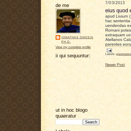
7/03/2013
de me
eius quod 
apud Liuium (
hac sententia
uendendas ext
Romani potest
extraquam us
IONATHAS GNOSIS
Atellanos Cal
PH.D.
parentes eoru
View my complete profile
Labels:
grammatic
ii qui sequuntur:
Newer Post
ut in hoc blogo
quaeratur