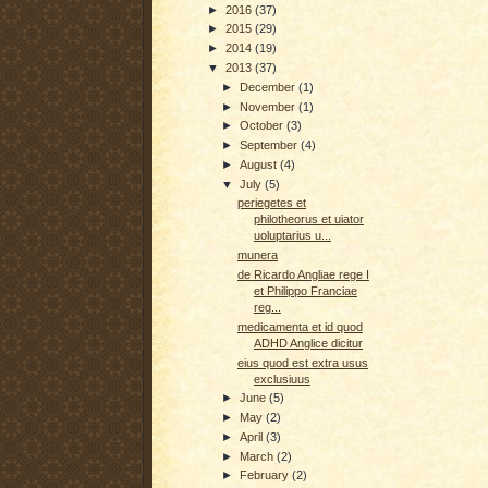
►
2016
(37)
►
2015
(29)
►
2014
(19)
▼
2013
(37)
►
December
(1)
►
November
(1)
►
October
(3)
►
September
(4)
►
August
(4)
▼
July
(5)
periegetes et
philotheorus et uiator
uoluptarius u...
munera
de Ricardo Angliae rege I
et Philippo Franciae
reg...
medicamenta et id quod
ADHD Anglice dicitur
eius quod est extra usus
exclusiuus
►
June
(5)
►
May
(2)
►
April
(3)
►
March
(2)
►
February
(2)