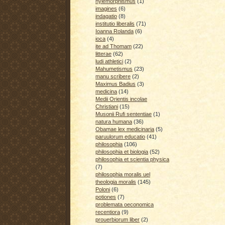
hylemorphismus
(1)
imagines
(6)
indagatio
(8)
institutio liberalis
(71)
Ioanna Rolanda
(6)
ioca
(4)
ite ad Thomam
(22)
litterae
(62)
ludi athletici
(2)
Mahumetismus
(23)
manu scribere
(2)
Maximus Badius
(3)
medicina
(14)
Medii Orientis incolae
Christiani
(15)
Musonii Rufi sententiae
(1)
natura humana
(36)
Obamae lex medicinaria
(5)
paruulorum educatio
(41)
philosophia
(106)
philosophia et biologia
(52)
philosophia et scientia physica
(7)
philosophia moralis uel
theologia moralis
(145)
Poloni
(6)
potiones
(7)
problemata oeconomica
recentiora
(9)
prouerbiorum liber
(2)