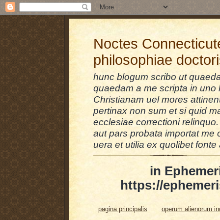
Noctes Connecticut
philosophiae doctor
hunc blogum scribo ut quaedam
quaedam a me scripta in uno l
Christianam uel mores attinent
pertinax non sum et si quid 
ecclesiae correctioni relinquo.
aut pars probata importat me 
uera et utilia ex quolibet fonte 
in Ephemer
https://ephemeri
pagina principalis
operum alienorum i