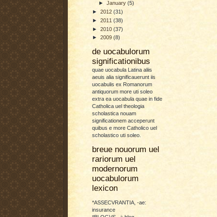
►
January
(5)
►
2012
(31)
►
2011
(38)
►
2010
(37)
►
2009
(8)
de uocabulorum
significationibus
quae uocabula Latina aliis
aeuis alia significauerunt iis
uocabulis ex Romanorum
antiquorum more uti soleo
extra ea uocabula quae in fide
Catholica uel theologia
scholastica nouam
significationem acceperunt
quibus e more Catholico uel
scholastico uti soleo.
breue nouorum uel
rariorum uel
modernorum
uocabulorum
lexicon
*ASSECVRANTIA, -ae:
insurance
*BLOGVS, -i: blog