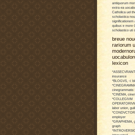
antiquorum more
extra ea uocabu
Catholica uel th
scholastica no
significationem
quibus e more C
scholastico uti 
breue nou
rariorum u
modernor
uocabulo
lexicon
*ASSECVRANTI
insurance
*BLOGVS, -i: b
*CINEGRAMMA
cinegrammatis:
*CINEMA, cinem
*COLLEGIVM
OPERATORIVM: 
labor union, guil
*CONDVCTOR, 
employer
*GRAPHEMA, g
graph
*INTROVERSICI
introverted