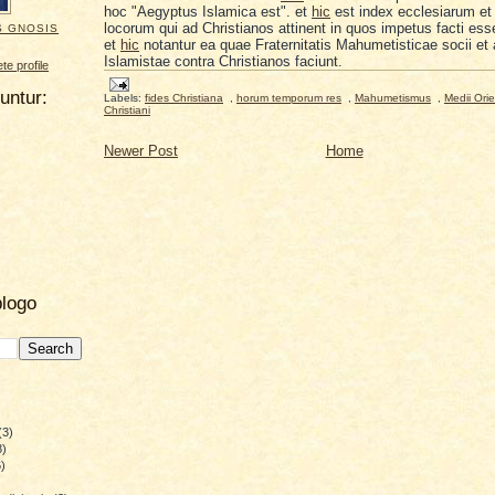
hoc
"Aegyptus Islamica est". et
hic
est index ecclesiarum et
locorum qui ad Christianos attinent in quos impetus facti esse
S GNOSIS
et
hic
notantur ea quae Fraternitatis Mahumetisticae socii et al
Islamistae contra Christianos faciunt.
e profile
uuntur:
Labels:
fides Christiana
,
horum temporum res
,
Mahumetismus
,
Medii Orie
Christiani
Newer Post
Home
blogo
(3)
8)
)
)