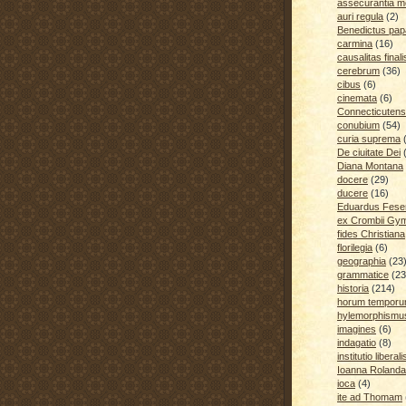
assecurantia me
auri regula
(2)
Benedictus pap
carmina
(16)
causalitas finali
cerebrum
(36)
cibus
(6)
cinemata
(6)
Connecticutens
conubium
(54)
curia suprema
De ciuitate Dei
Diana Montana
docere
(29)
ducere
(16)
Eduardus Fese
ex Crombii Gy
fides Christiana
florilegia
(6)
geographia
(23
grammatice
(23
historia
(214)
horum temporu
hylemorphismu
imagines
(6)
indagatio
(8)
institutio liberali
Ioanna Rolanda
ioca
(4)
ite ad Thomam