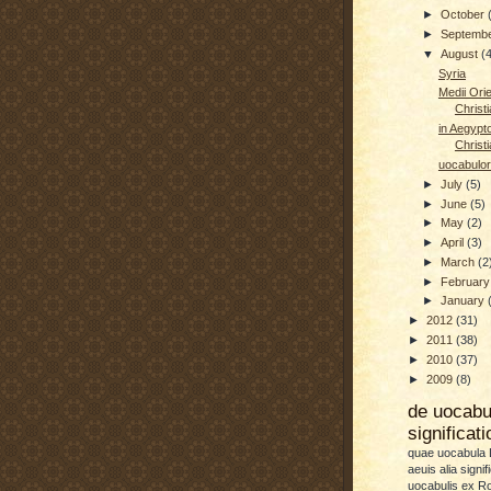
►
October
►
Septemb
▼
August
(
Syria
Medii Orie
Christi
in Aegypt
Christi
uocabulor
►
July
(5)
►
June
(5)
►
May
(2)
►
April
(3)
►
March
(2
►
Februar
►
January
►
2012
(31)
►
2011
(38)
►
2010
(37)
►
2009
(8)
de uocab
significat
quae uocabula L
aeuis alia signif
uocabulis ex 