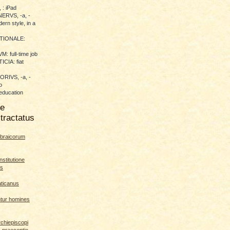
 : iPad
RVS, -a, -
ern style, in a
TIONALE:
 full-time job
CIA: fiat
RIVS, -a, -
o
education
me
tractatus
braicorum
nstitutione
es
aticanus
ntur homines
rchiepiscopi