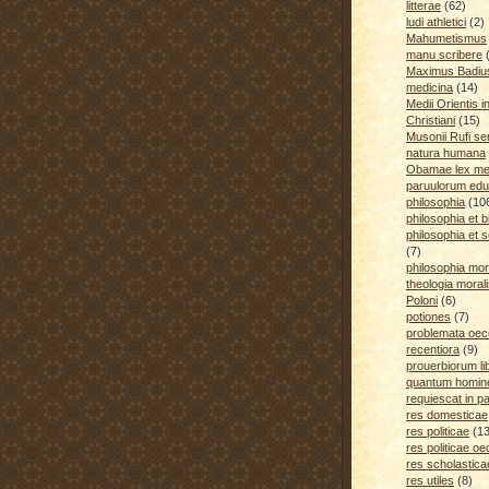
litterae
(62)
ludi athletici
(2)
Mahumetismus
manu scribere
Maximus Badiu
medicina
(14)
Medii Orientis i
Christiani
(15)
Musonii Rufi se
natura humana
Obamae lex med
paruulorum edu
philosophia
(10
philosophia et b
philosophia et s
(7)
philosophia mora
theologia moral
Poloni
(6)
potiones
(7)
problemata oe
recentiora
(9)
prouerbiorum li
quantum homines
requiescat in p
res domesticae
res politicae
(1
res politicae o
res scholastica
res utiles
(8)