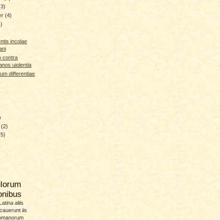
(3)
er
(4)
4)
ntis incolae
ani
o contra
anos uiolentia
um differentiae
)
y
(2)
(5)
ulorum
ionibus
atina aliis
icauerunt iis
Romanorum