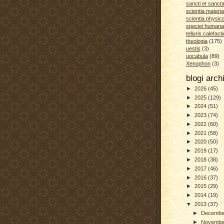
sancti et sanct
scientia materia
scientia physic
speciei humana
telluris calefacti
theologia
(175)
uestis
(3)
uocabula
(89)
Xenophon
(3)
blogi arc
►
2026
(45)
►
2025
(129)
►
2024
(51)
►
2023
(74)
►
2022
(60)
►
2021
(58)
►
2020
(50)
►
2019
(17)
►
2018
(38)
►
2017
(46)
►
2016
(37)
►
2015
(29)
►
2014
(19)
▼
2013
(37)
►
Decemb
►
Novemb