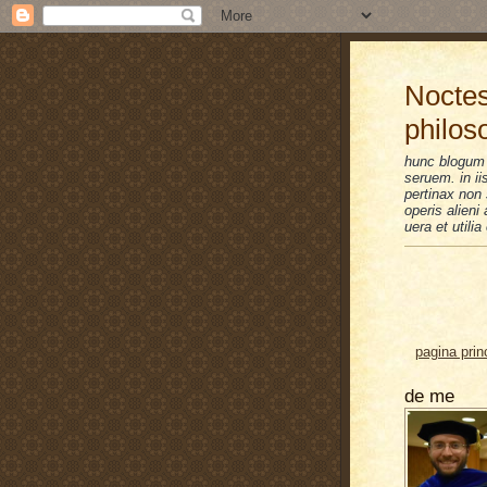
Noctes
philos
hunc blogum 
seruem. in i
pertinax non 
operis alien
uera et utilia
pagina prin
de me