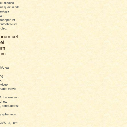
 uti soleo
la quae in fide
eologia
uam
 acceperunt
atholico uel
soleo.
orum uel
el
um
rum
A, -ae:
log
,
 video
atis: movie
trade-union,
d, etc.
conductoris:
raphematis:
VS, -a, -um: