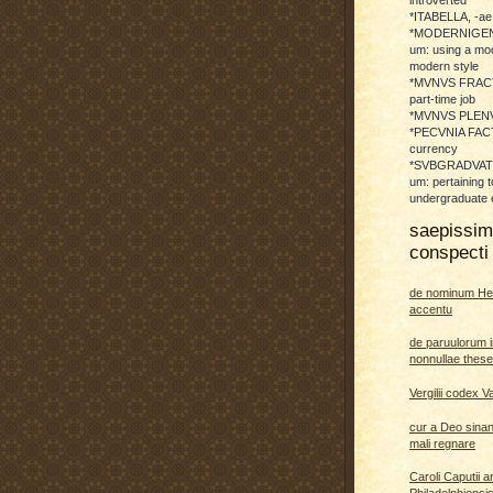
*ITABELLA, -ae,
*MODERNIGENE
um: using a mod
modern style
*MVNVS FRAC
part-time job
*MVNVS PLENVM:
*PECVNIA FACTI
currency
*SVBGRADVATO
um: pertaining t
undergraduate 
saepissi
conspecti 
de nominum He
accentu
de paruulorum i
nonnullae thes
Vergilii codex V
cur a Deo sina
mali regnare
Caroli Caputii a