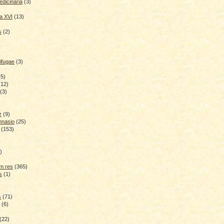
dicinaria
(3)
a XVI
(13)
s
(2)
ifugae
(3)
(5)
(12)
(3)
r
(9)
mnasio
(25)
(153)
)
)
m res
(365)
s
(1)
s
(71)
(6)
(22)