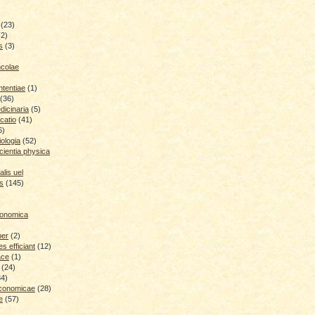
(23)
(2)
s
(3)
ncolae
ntentiae
(1)
(36)
icinaria
(5)
catio
(41)
6)
iologia
(52)
cientia physica
lis uel
is
(145)
conomica
ber
(2)
 efficiant
(12)
ace
(1)
(24)
34)
economicae
(28)
e
(57)