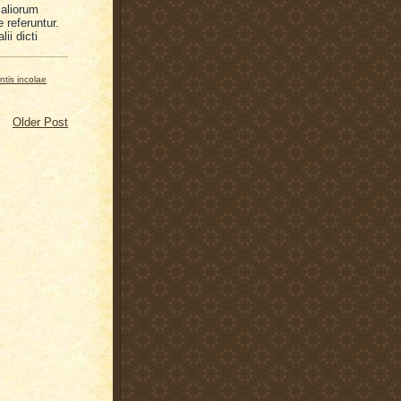
 aliorum
 referuntur.
ii dicti
ntis incolae
Older Post