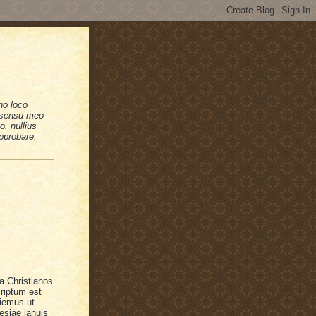
no loco
n sensu meo
. nullius
pprobare.
ra Christianos
riptum est
ciemus ut
esiae ianuis