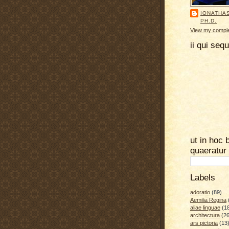
IONATHA
PH.D.
View my complet
ii qui seq
ut in hoc 
quaeratur
Labels
adoratio
(89)
Aemilia Regina
aliae linguae
(1
architectura
(26
ars pictoria
(13