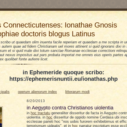
 Connecticutenses: Ionathae Gnosis
ophiae doctoris blogus Latinus
scribo ut quaedam olim inuenta facile reperiam et quaedam a me scripta in u
is autem quae ad fidem Christianam uel mores attinent si quid ignorans dixi i
sum et si quid male dixi totum sanctae Romanae ecclesiae correctioni relinquo
i aut nexus impositus aut pars probata importat me omnes eius operis partes a
 ex quolibet fonte auferre licet.
in Ephemeride quoque scribo:
https://ephemerisnuntii.eu/ionathas.php
cipalis
operum alienorum index
litterarum modi
8/20/2013
in Aegypto contra Christianos uiolentia
in
hoc tractatu
generaliter disseritur de facta in Aegypto cont
uiolentia. in
hoc
disseritur de oppido nomine Cerdasa ubi insc
ecclesiae parieti hoc
"nos uobis furorem exhibebimus et effi
terrorismum uideatis". et in
hoc
narratur inscriptum esse
eccl