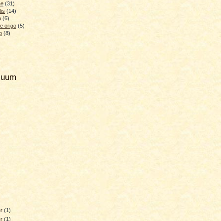
ae
(31)
lis
(14)
a
(6)
e origo
(5)
o
(8)
hiuum
er
(1)
er
(1)