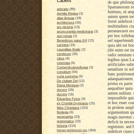
Labels
de quo philosop
Spartanorum reg
adoratio
(89)
Iustinus, ut ae
Aemilia Regina
(3)
autem quem tene
aliae linguae
(18)
fieret uidelicet
architectura
(26)
multitudinis ci
ars pictoria
(13)
perseueraret or
assecurantia medicinaria
(3)
per hoc tolleba
auri regula
(2)
uel superbiendi
Benedictus papa XVI
(13)
quia ubi est bo
carmina
(16)
causalitas finalis
(2)
(ibi enim est i
cerebrum
(36)
radix omnium m
cibus
(6)
legibus quas La
cinemata
(6)
artificiales su
Connecticutensifugae
(3)
uenalium in soli
conubium
(54)
hanc positionem
curia suprema
(5)
adaequationem 
De ciuitate Dei
(12)
primo ex parte 
Diana Montana
(3)
aequaliter quia
docere
(29)
autem nullum. q
ducere
(16)
impossibile qui
Eduardus Feser
(9)
et hoc esset co
ex Crombii Gymnasio
(25)
in prolem ampli
fides Christiana
(153)
argumentum qua
florilegia
(6)
magis meretur a
geographia
(23)
grammatice
(23)
deficit in neces
historia
(214)
regiminis. sed 
horum temporum res
(364)
uidelicet ciues