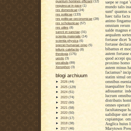
quantum homines efficiant
(12)
saepe se rogat 
requiescat in pace
(1)
mundo talis inae
res domesticae
(24)
sunt! quantus 
res politicae
(133)
haec talia fact
res politicae oeconomicae
(28)
animo fingamus
res scholasticae
(57)
omnium rerum c
res utiles
(8)
ualde magnus es
sancti et sanctae
(31)
aequalem sortem
scientia materialis
(14)
fortasse dicet 
scientia physica
(6)
fortasse declar
speciei humanae origo
(5)
bibamus et mod
telluris calefactio
(8)
autem fortasse
theologia
(175)
quod accepi qu
uestis
(3)
proximo homo p
uocabula
(89)
Xenophon
(3)
autem minus hab
faciamus? incip
blogi archiuum
statim simul om
omnibus euenian
►
2026
(44)
inaequaliter fr
►
2025
(129)
adiuuantur. inde
►
2024
(51)
lucrum omnibus
►
2023
(74)
distributis hom
►
2022
(60)
omnes operarii 
►
2021
(58)
facultatesque ha
►
2020
(50)
ualidique sint 
►
2019
(17)
cupiantque. omn
►
2018
(38)
Anglica huius l
Marytown Press
►
2017
(46)