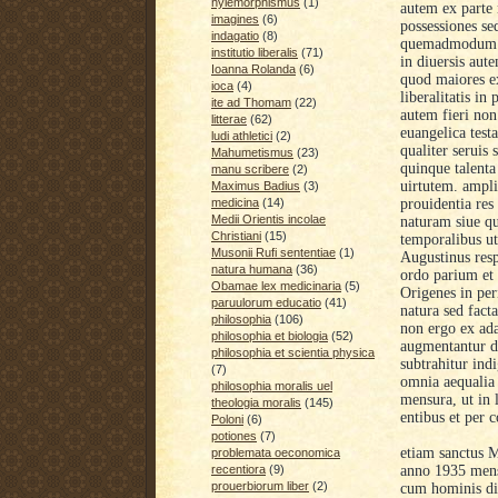
hylemorphismus
(1)
autem ex parte
imagines
(6)
possessiones se
indagatio
(8)
quemadmodum in
institutio liberalis
(71)
in diuersis aut
Ioanna Rolanda
(6)
quod maiores ex
ioca
(4)
liberalitatis i
ite ad Thomam
(22)
autem fieri non
litterae
(62)
euangelica testa
ludi athletici
(2)
qualiter seruis
Mahumetismus
(23)
quinque talent
manu scribere
(2)
uirtutem. ampli
Maximus Badius
(3)
prouidentia res
medicina
(14)
Medii Orientis incolae
naturam siue q
Christiani
(15)
temporalibus ut
Musonii Rufi sententiae
(1)
Augustinus resp
natura humana
(36)
ordo parium et 
Obamae lex medicinaria
(5)
Origenes in per
paruulorum educatio
(41)
natura sed fact
philosophia
(106)
non ergo ex ada
philosophia et biologia
(52)
augmentantur du
philosophia et scientia physica
subtrahitur ind
(7)
omnia aequalia 
philosophia moralis uel
mensura, ut in 
theologia moralis
(145)
entibus et per c
Poloni
(6)
potiones
(7)
etiam sanctus M
problemata oeconomica
anno 1935 mense
recentiora
(9)
prouerbiorum liber
(2)
cum hominis di