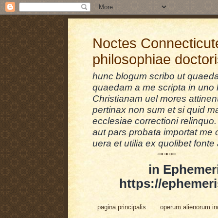
Noctes Connecticut
philosophiae doctor
hunc blogum scribo ut quaedam
quaedam a me scripta in uno l
Christianam uel mores attinent
pertinax non sum et si quid 
ecclesiae correctioni relinquo.
aut pars probata importat me 
uera et utilia ex quolibet fonte 
in Ephemer
https://ephemeri
pagina principalis
operum alienorum i