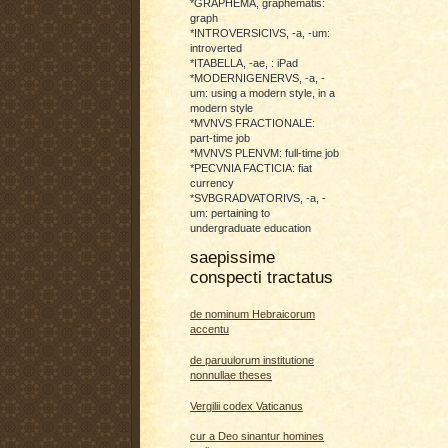
*GRAPHEMA, graphematis:
graph
*INTROVERSICIVS, -a, -um:
introverted
*ITABELLA, -ae, : iPad
*MODERNIGENERVS, -a, -
um: using a modern style, in a
modern style
*MVNVS FRACTIONALE:
part-time job
*MVNVS PLENVM: full-time job
*PECVNIA FACTICIA: fiat
currency
*SVBGRADVATORIVS, -a, -
um: pertaining to
undergraduate education
saepissime
conspecti tractatus
de nominum Hebraicorum
accentu
de paruulorum institutione
nonnullae theses
Vergilii codex Vaticanus
cur a Deo sinantur homines