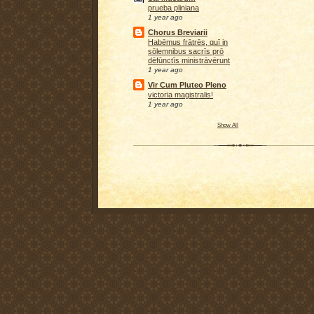
prueba pliniana
1 year ago
Chorus Breviarii
Habēmus frātrēs, quī in
sōlemnibus sacrīs prō
dēfūnctīs ministrāvērunt
1 year ago
Vir Cum Pluteo Pleno
victoria magistralis!
1 year ago
Show All