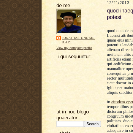
12/21/2013
de me
quod inaequ
potest
quod opus de r
Lucensi attribu
IONATHAS GNOSIS
quam eius minis
PH.D.
potentiis lauda
View my complete profile
alienam directi
ueritatem aliis
ii qui sequuntur:
artificiis etia
qui aedificium 
manualiter oper
consequitur pru
rector multitud
sicut doctor in d
igitur rex maio
aliquis subdito
in
eiusdem oper
temporalibus
p
ut in hoc blogo
dictorum philo
congruum uidetu
quaeratur
politiam. duo e
ciuitatibus ex e
adaequare in ci