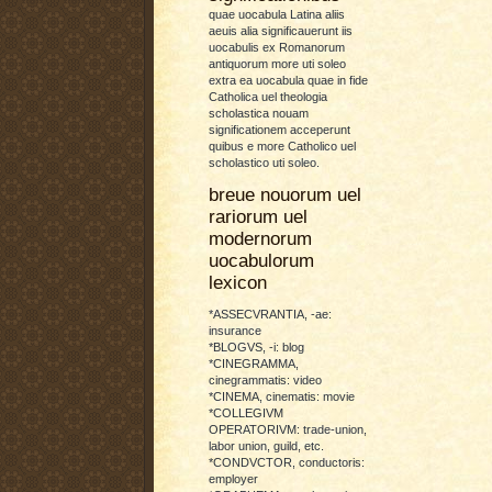
quae uocabula Latina aliis
aeuis alia significauerunt iis
uocabulis ex Romanorum
antiquorum more uti soleo
extra ea uocabula quae in fide
Catholica uel theologia
scholastica nouam
significationem acceperunt
quibus e more Catholico uel
scholastico uti soleo.
breue nouorum uel
rariorum uel
modernorum
uocabulorum
lexicon
*ASSECVRANTIA, -ae:
insurance
*BLOGVS, -i: blog
*CINEGRAMMA,
cinegrammatis: video
*CINEMA, cinematis: movie
*COLLEGIVM
OPERATORIVM: trade-union,
labor union, guild, etc.
*CONDVCTOR, conductoris:
employer