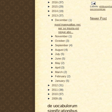
►
2016
(37)
Labels:
philosophi
►
2015
(29)
oeconomicae
►
2014
(19)
▼
2013
(37)
Newer Post
▼
December
(1)
quod inaequalitas nec
per se iniusta est
neque abo...
►
November
(1)
►
October
(3)
►
September
(4)
►
August
(4)
►
July
(5)
►
June
(5)
►
May
(2)
►
April
(3)
►
March
(2)
►
February
(2)
►
January
(5)
►
2012
(31)
►
2011
(38)
►
2010
(37)
►
2009
(8)
de uocabulorum
significationibus