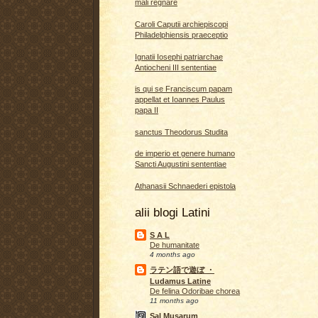
mali regnare
Caroli Caputii archiepiscopi
Philadelphiensis praeceptio
Ignatii Iosephi patriarchae
Antiocheni III sententiae
is qui se Franciscum papam
appellat et Ioannes Paulus
papa II
sanctus Theodorus Studita
de imperio et genere humano
Sancti Augustini sententiae
Athanasii Schnaederi epistola
alii blogi Latini
S A L
De humanitate
4 months ago
ラテン語で遊ぼ ・
Ludamus Latine
De felina Odoribae chorea
11 months ago
Sal Musarum