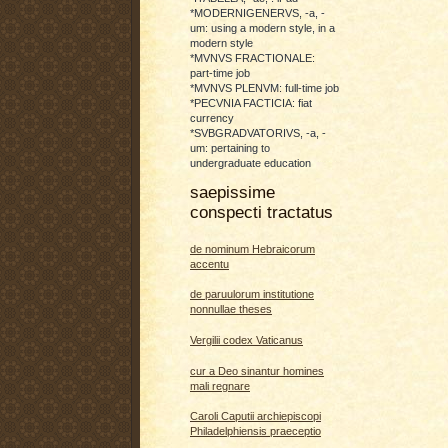
*MODERNIGENERVS, -a, -
um: using a modern style, in a
modern style
*MVNVS FRACTIONALE:
part-time job
*MVNVS PLENVM: full-time job
*PECVNIA FACTICIA: fiat
currency
*SVBGRADVATORIVS, -a, -
um: pertaining to
undergraduate education
saepissime
conspecti tractatus
de nominum Hebraicorum
accentu
de paruulorum institutione
nonnullae theses
Vergilii codex Vaticanus
cur a Deo sinantur homines
mali regnare
Caroli Caputii archiepiscopi
Philadelphiensis praeceptio