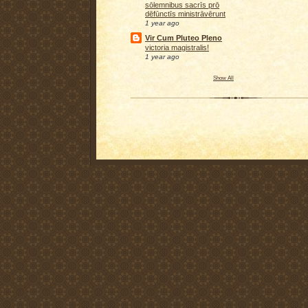
sōlemnibus sacrīs prō
dēfūnctīs ministrāvērunt
1 year ago
Vir Cum Pluteo Pleno
victoria magistralis!
1 year ago
Show All