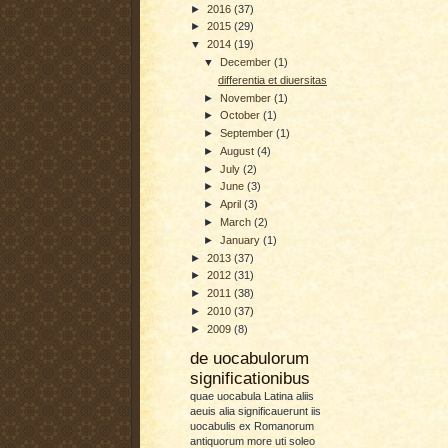
►
2016
(37)
►
2015
(29)
▼
2014
(19)
▼
December
(1)
differentia et diuersitas
►
November
(1)
►
October
(1)
►
September
(1)
►
August
(4)
►
July
(2)
►
June
(3)
►
April
(3)
►
March
(2)
►
January
(1)
►
2013
(37)
►
2012
(31)
►
2011
(38)
►
2010
(37)
►
2009
(8)
de uocabulorum
significationibus
quae uocabula Latina aliis
aeuis alia significauerunt iis
uocabulis ex Romanorum
antiquorum more uti soleo