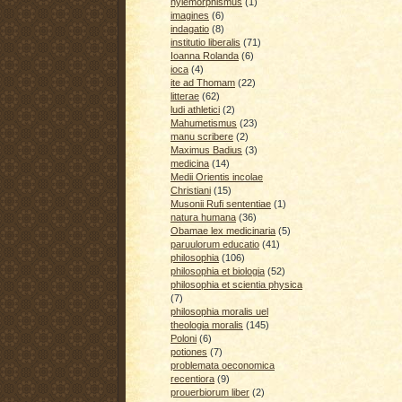
hylemorphismus
(1)
imagines
(6)
indagatio
(8)
institutio liberalis
(71)
Ioanna Rolanda
(6)
ioca
(4)
ite ad Thomam
(22)
litterae
(62)
ludi athletici
(2)
Mahumetismus
(23)
manu scribere
(2)
Maximus Badius
(3)
medicina
(14)
Medii Orientis incolae
Christiani
(15)
Musonii Rufi sententiae
(1)
natura humana
(36)
Obamae lex medicinaria
(5)
paruulorum educatio
(41)
philosophia
(106)
philosophia et biologia
(52)
philosophia et scientia physica
(7)
philosophia moralis uel
theologia moralis
(145)
Poloni
(6)
potiones
(7)
problemata oeconomica
recentiora
(9)
prouerbiorum liber
(2)