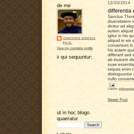
12/03/2014
de me
differentia 
Sanctus Thoma
diuersitatem i
dicitur ad ali
autem aliquid 
igitur in his 
IONATHAS GNOSIS
aliquid in ei
PH.D.
conueniunt in 
View my complete profile
his autem qua
differant sed 
ii qui sequuntur:
ab inuicem di
suae essentia
seipsis enim 
distinguuntur
nullo conueni
Labels:
philosophi
Newer Post
ut in hoc blogo
quaeratur