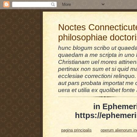
Noctes Connecticut
philosophiae doctor
hunc blogum scribo ut quaedam
quaedam a me scripta in uno l
Christianam uel mores attinent
pertinax non sum et si quid 
ecclesiae correctioni relinquo.
aut pars probata importat me 
uera et utilia ex quolibet fonte 
in Ephemer
https://ephemeri
pagina principalis
operum alienorum i