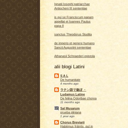
Ignatii Iosephi patriarchae
Antiocheni III sententiae
is qui se Franciscum papam
appellat et Ioannes Paulus
papa II
sanctus Theodorus Studita
de imperio et genere humano
Sancti Augustini sententiae
Athanasii Schnaederi epistola
alii blogi Latini
S A L
De humanitate
4 months ago
ラテン語で遊ぼ ・
Ludamus Latine
De felina Odoribae chorea
11 months ago
Sal Musarum
prueba pliniana
1 year ago
Chorus Breviarii
Habēmus frātrēs, quī in