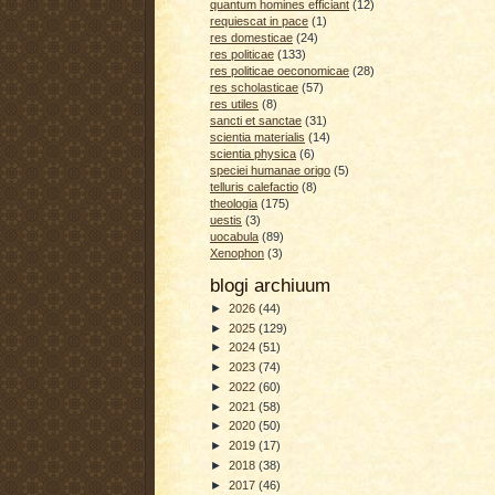
quantum homines efficiant
(12)
requiescat in pace
(1)
res domesticae
(24)
res politicae
(133)
res politicae oeconomicae
(28)
res scholasticae
(57)
res utiles
(8)
sancti et sanctae
(31)
scientia materialis
(14)
scientia physica
(6)
speciei humanae origo
(5)
telluris calefactio
(8)
theologia
(175)
uestis
(3)
uocabula
(89)
Xenophon
(3)
blogi archiuum
►
2026
(44)
►
2025
(129)
►
2024
(51)
►
2023
(74)
►
2022
(60)
►
2021
(58)
►
2020
(50)
►
2019
(17)
►
2018
(38)
►
2017
(46)