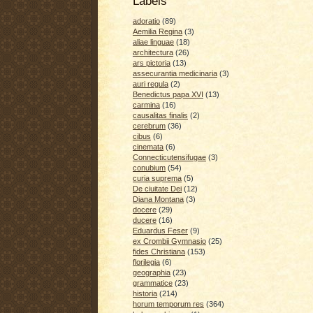
Labels
adoratio
(89)
Aemilia Regina
(3)
aliae linguae
(18)
architectura
(26)
ars pictoria
(13)
assecurantia medicinaria
(3)
auri regula
(2)
Benedictus papa XVI
(13)
carmina
(16)
causalitas finalis
(2)
cerebrum
(36)
cibus
(6)
cinemata
(6)
Connecticutensifugae
(3)
conubium
(54)
curia suprema
(5)
De ciuitate Dei
(12)
Diana Montana
(3)
docere
(29)
ducere
(16)
Eduardus Feser
(9)
ex Crombii Gymnasio
(25)
fides Christiana
(153)
florilegia
(6)
geographia
(23)
grammatice
(23)
historia
(214)
horum temporum res
(364)