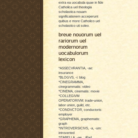
extra ea uocabula quae in fide
Catholica uel theologia
scholastica nouam
significationem acceperunt
quibus e more Catholico uel
scholastico uti soleo.
breue nouorum uel
rariorum uel
modernorum
uocabulorum
lexicon
*ASSECVRANTIA, -ae:
insurance
*BLOGVS, -i: blog
*CINEGRAMMA,
cinegrammatis: video
*CINEMA, cinematis: movie
*COLLEGIVM
OPERATORIVM: trade-union,
labor union, guild, etc.
*CONDVCTOR, conductoris:
employer
*GRAPHEMA, graphematis:
graph
*INTROVERSICIVS, -a, -um:
introverted
*ITABELLA, -ae, : iPad