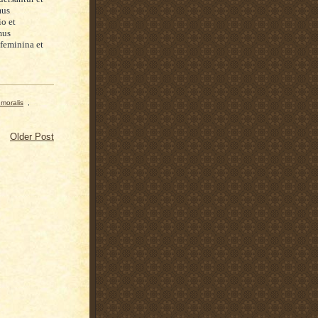
mu
s
io et
mu
s
fem
inina et
 moralis
,
Older Post