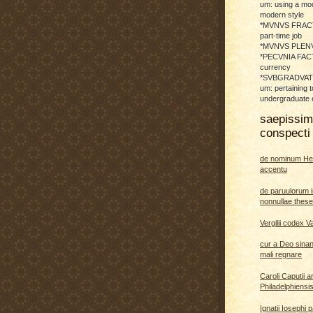
um: using a mod
modern style
*MVNVS FRAC
part-time job
*MVNVS PLENVM:
*PECVNIA FACTI
currency
*SVBGRADVATO
um: pertaining t
undergraduate 
saepissi
conspecti 
de nominum He
accentu
de paruulorum i
nonnullae thes
Vergilii codex V
cur a Deo sina
mali regnare
Caroli Caputii a
Philadelphiensi
Ignatii Iosephi 