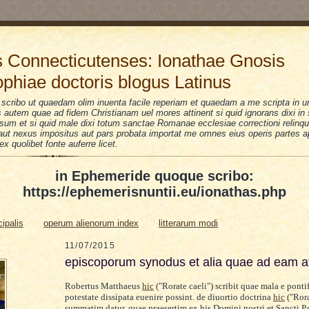
 Connecticutenses: Ionathae Gnosis
ophiae doctoris blogus Latinus
scribo ut quaedam olim inuenta facile reperiam et quaedam a me scripta in u
is autem quae ad fidem Christianam uel mores attinent si quid ignorans dixi i
sum et si quid male dixi totum sanctae Romanae ecclesiae correctioni relinquo
i aut nexus impositus aut pars probata importat me omnes eius operis partes a
 ex quolibet fonte auferre licet.
in Ephemeride quoque scribo:
https://ephemerisnuntii.eu/ionathas.php
cipalis
operum alienorum index
litterarum modi
11/07/2015
episcoporum synodus et alia quae ad eam at
Robertus Matthaeus
hic
(
"
Ro
rate
caeli")
scribit quae mala e pont
potestate di
ssipata
eue
nire possint
.
de
diuort
io doctrina
hic
("Rora
summatim datur
, quae praesertim ex his
D
omini nostri et Sancti P