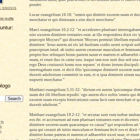
pendet.
S GNOSIS
Lucae euangelium 16.18: "omnis
qui dimittit uxorem suam et du
e profile
moecha
tur et qui dimissam a u
iro ducit moechatur".
uuntur:
Marci euangelium 10.2-12: "
et
ac
ced
entes pharisaei interrogabant
uiro uxorem dimittere tent
a
ntes eum. at il
le responden
s
dixit eis 
praecep
it Moyses?' qui dixerunt 'Moyses permisit libellum re
pudi
dimittere
.' Iesus autem ait eis 'ad dur
itiam cordis uestri scripsit uo
praeceptum istud. ab initio autem creaturae masculum et femin
am 
propter hoc relinquet homo patrem suum et matrem et adhaerebit
suam, et erunt duo in carne una. itaque iam non sunt duo sed una
ergo Deus coniunxit homo non s
ep
aret.' et domo iterum d
is
cipuli
interrogabant eum. et dicit illis
'quicumq
ue dimiserit uxorem sua
du
xerit adulterium
committit in eam, et si ipsa dimiserit uirum su
nupserit moechatur.'"
blogo
Matthaei euangelium 5.31-32: "dictum est autem 'quicumque dim
suam det
illi libellum repudii.' ego autem dico uobis 'omnis qui d
uxorem suam exc
epta fornicationis causa facit eam moechari et 
du
xerit adulterat.'"
Matthaei euangelium 19.2-12: "et secutae sunt eum turbae mu
lta
eos ibi. et accesserunt ad eum pha
risaei tentantes eum et dicentes 
(3)
dimittere uxorem suam quacumque ex causa?' qui re
spondens ait 
8)
quia
qui creauit ab initio masculum et feminam fecit eos et dixit
)
di
mittet homo patrem et matr
em et
adhaerebit uxori suae, et erunt
)
una
>
?
it
aque iam non sunt duo sed una caro. quod ergo Deus co