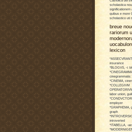
Catholica uel th
scholastica no
significationem
quibus e more C
scholastico uti 
breue nou
rariorum u
modernor
uocabulo
lexicon
*ASSECVRANTI
insurance
*BLOGVS, -i: b
*CINEGRAMMA
cinegrammatis:
*CINEMA, cinem
*COLLEGIVM
OPERATORIVM: 
labor union, guil
*CONDVCTOR, 
employer
*GRAPHEMA, g
graph
*INTROVERSICI
introverted
*ITABELLA, -ae,
*MODERNIGENE