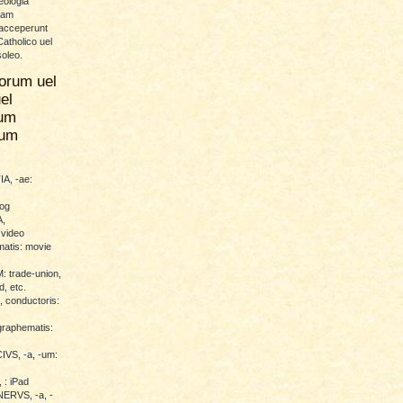
eologia
uam
 acceperunt
atholico uel
soleo.
orum uel
el
um
rum
A, -ae:
log
,
 video
atis: movie
trade-union,
d, etc.
conductoris:
raphematis:
VS, -a, -um:
 : iPad
RVS, -a, -