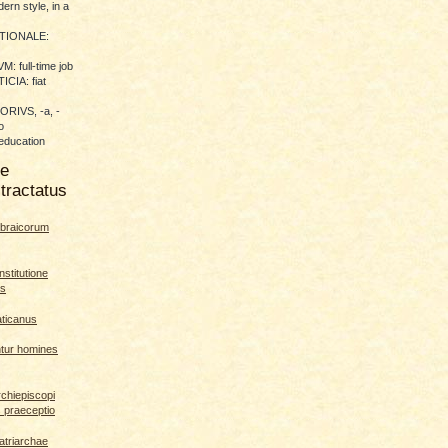
ern style, in a
TIONALE:
 full-time job
CIA: fiat
RIVS, -a, -
o
education
me
tractatus
braicorum
nstitutione
es
aticanus
ntur homines
rchiepiscopi
s praeceptio
patriarchae