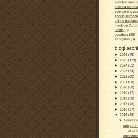
sancti et sanct
scientia materia
scientia physic
speciei humana
telluris calefacti
theologia
(175)
uestis
(3)
uocabula
(89)
Xenophon
(3)
blogi arc
►
2026
(45)
►
2025
(129)
►
2024
(51)
►
2023
(74)
►
2022
(60)
►
2021
(58)
►
2020
(50)
►
2019
(17)
►
2018
(38)
►
2017
(46)
►
2016
(37)
▼
2015
(29)
▼
Novemb
temporum 
usus c
episcopo