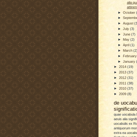
alia q
attinen
►
October
►
Septemb
►
August
(
►
July
(3)
►
June
(7)
►
May
(2)
►
April
(1)
►
March
(2
►
Februar
►
January
►
2014
(19)
►
2013
(37)
►
2012
(31)
►
2011
(38)
►
2010
(37)
►
2009
(8)
de uocab
significat
quae uocabula L
aeuis alia signif
uocabulis ex 
antiquorum more
extra ea uocabu