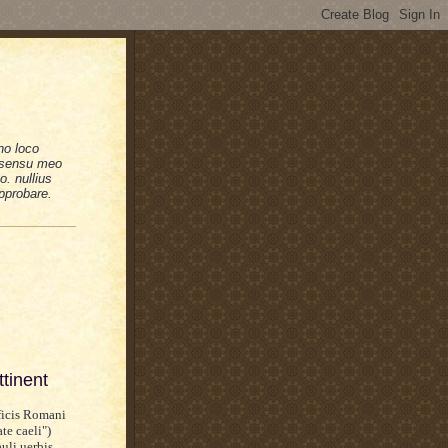
no loco
n sensu meo
. nullius
pprobare.
tinent
ificis Romani
te caeli")
auli uerbis