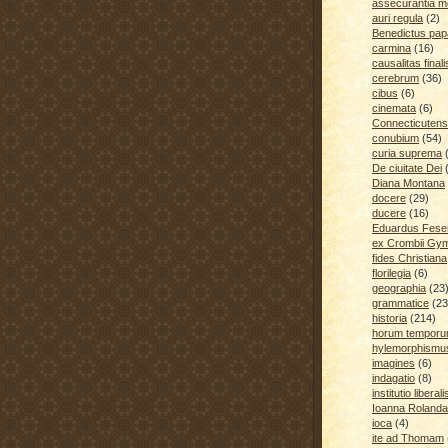
assecurantia me
auri regula
(2)
Benedictus pap
carmina
(16)
causalitas finali
cerebrum
(36)
cibus
(6)
cinemata
(6)
Connecticutens
conubium
(54)
curia suprema
De ciuitate Dei
Diana Montana
docere
(29)
ducere
(16)
Eduardus Fese
ex Crombii Gy
fides Christiana
florilegia
(6)
geographia
(23
grammatice
(23
historia
(214)
horum temporu
hylemorphismu
imagines
(6)
indagatio
(8)
institutio liberali
Ioanna Rolanda
ioca
(4)
ite ad Thomam