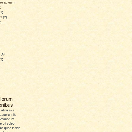
uae ad eam
t
(1)
er
(2)
3)
)
y
(4)
(2)
ulorum
ionibus
atina aliis
icauerunt iis
Romanorum
 uti soleo
la quae in fide