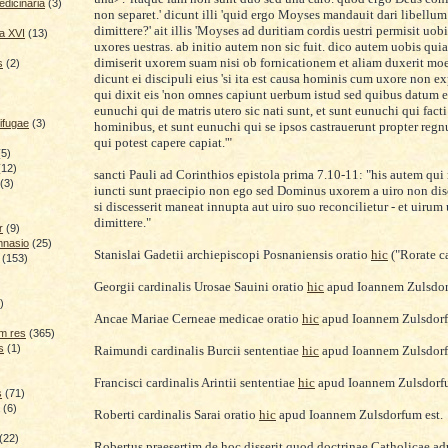
dicinaria
(3)
non separ
et.' dicunt illi 'quid ergo Moyses
mandauit dari libellum 
dimittere?' ait illis 'Mo
yses ad duritiam co
rdis uestri permisit uob
a XVI
(13)
uxores uestras. ab initio autem non sic fuit. dico autem uobis qu
dimiserit uxorem suam nisi ob fo
rnicationem et aliam duxerit m
oe
s
(2)
d
icunt ei discipuli eius 'si it
a est causa homin
is cum uxore non ex
qui dixit eis '
non
omnes capiunt uerbum istud sed quibus datum e
eunuchi qui de
matris utero sic nati sunt, et sunt eunuchi q
ui fact
ifugae
(3)
hominibus, et sunt eunuchi qui se ipsos castrauerunt propter reg
qui potest capere capiat.'"
(5)
(12)
sancti Pauli ad Corinthios epistola prima 7.10-11: "his autem qu
(3)
i
uncti sunt praecipio non ego sed Dom
inus uxorem a u
iro non di
si discesserit m
aneat innupta aut uiro suo reconcilietur - et u
irum
dimittere."
r
(9)
mnasio
(25)
Stanislai Gadetii archiepiscopi Posnani
ensis
oratio
hic
("Rorate ca
(153)
G
eorgii cardinalis Urosae Sauini oratio
hic
apud Ioannem Zulsdor
)
)
Ancae Mariae Cerneae
medicae oratio
hic
apud Ioannem Zulsdor
m res
(365)
s
(1)
Raimun
di cardinalis Bu
rcii sententiae
hic
apud Ioannem Zulsdor
Francisci cardinalis Arintii
sent
entiae
hic
apud Ioannem Zulsdor
s
(71)
(6)
Roberti cardinalis Sarai oratio
hic
apud Ioannem Zulsdorfum
est.
(22)
Robertus praesertim
de
hoc
disserit quod
doctrina
e
Catholicae
ad