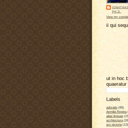
IONATHA
PH.D.
View my complet
ii qui seq
ut in hoc 
quaeratur
Labels
adoratio
(89)
Aemilia Regina
aliae linguae
(1
architectura
(26
ars pictoria
(13