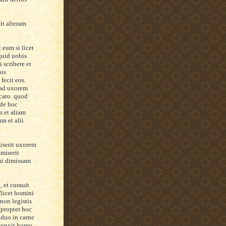
c
it alteram
 eum si licet
'quid uobis
i scribere et
bis
fecit eos.
 ad uxorem
 caro. quod
 de hoc
m et aliam
um et alii
iserit uxorem
imiserit
qui dimissam
e
,
et curauit
'
lice
t hom
ini
'non legistis
<
propter hoc
 duo in carne
niunxit homo