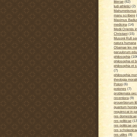
litterae
(62)
ludi athletici
(2)
Mahumetismus
manu scribere
Maximus Badiu
medicina
(14)
Medii Orientis i
Christiani
(15)
Musonii Rufi se
natura humana
Obamae lex med
paruulorum edu
philosophia
(10
philosophia et b
philosophia et s
(7)
philosophia mora
theologia moral
Poloni
(6)
potiones
(7)
problemata oe
recentiora
(9)
prouerbiorum li
quantum homines
requiescat in p
res domesticae
res politicae
(1
res politicae o
res scholastica
res utiles
(8)