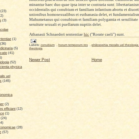
mi
na
ntur
haec duo quae ipsa
inter se contraria s
u
nt
: libertarianis
occidental
is
qui
conubium
et
familiam infantium abor
tu
et diuort
(23)
unionibus homosexualibus et euthanasia delet,
et fundamentalis
(2)
Mah
umet
anu
s qui con
ubium et familiam p
olygam
ia et serui
litate
s
(3)
seruit
ute
sexuali et puellarum nuptiis delet.
ncolae
Athan
asii S
chn
ae
deri sententiae
hic
("Rorate ca
eli")
sunt
.
ntentiae
(1)
(36)
Labels:
conubium
,
horum temporum res
,
philosophia moralis uel theologia
icinaria
(5)
theologia
catio
(41)
6)
Newer Post
Home
iologia
(52)
cientia physica
lis uel
is
(145)
conomica
ber
(2)
 efficiant
(12)
ace
(1)
(24)
34)
economicae
(28)
e
(57)