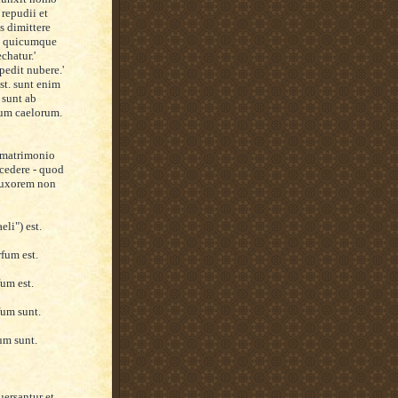
repudii et
is dimittere
ia quicumque
chatur.'
pedit nubere.'
st. sunt enim
i sunt ab
num caelorum.
i matrimonio
scedere
-
quod
 uxorem non
eli") est.
fum est.
fum
est.
fum
sunt.
fum
sunt.
uers
a
ntur
et