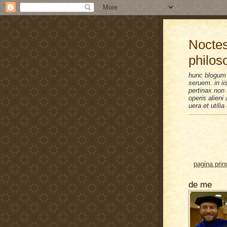
Noctes
philos
hunc blogum 
seruem. in i
pertinax non 
operis alien
uera et utilia
pagina prin
de me