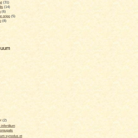
ae
(31)
lis
(14)
a
(6)
e origo
(5)
o
(8)
hiuum
er
(2)
infertilium
oniugalis
rum synodus et