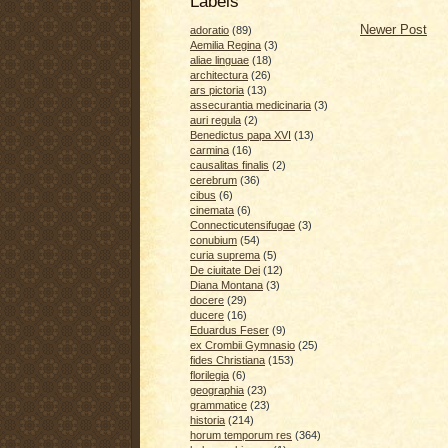
Labels
Newer Post
adoratio
(89)
Aemilia Regina
(3)
aliae linguae
(18)
architectura
(26)
ars pictoria
(13)
assecurantia medicinaria
(3)
auri regula
(2)
Benedictus papa XVI
(13)
carmina
(16)
causalitas finalis
(2)
cerebrum
(36)
cibus
(6)
cinemata
(6)
Connecticutensifugae
(3)
conubium
(54)
curia suprema
(5)
De ciuitate Dei
(12)
Diana Montana
(3)
docere
(29)
ducere
(16)
Eduardus Feser
(9)
ex Crombii Gymnasio
(25)
fides Christiana
(153)
florilegia
(6)
geographia
(23)
grammatice
(23)
historia
(214)
horum temporum res
(364)