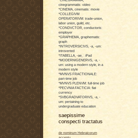
cinegrammatis: video
*CINEMA, cinematis: movie
*COLLEGIVM
OPERATORIVM: trade-union,
labor union, guild, etc.
*CONDVCTOR, conductoris:
employer
*GRAPHEMA, graphematis:
graph
*INTROVERSICIVS, -a, -um:
introverted
*ITABELLA, -ae, : iPad
*MODERNIGENERVS, -a, -
um: using a modern style, in a
modern style
*MVNVS FRACTIONALE:
part-time job
*MVNVS PLENVM: full-time job
*PECVNIA FACTICIA: fiat
currency
*SVBGRADVATORIVS, -a, -
um: pertaining to
undergraduate education
saepissime
conspecti tractatus
de nominum Hebraicorum
accentu