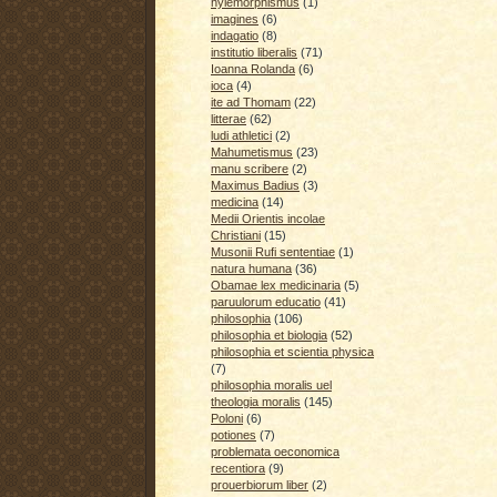
hylemorphismus
(1)
imagines
(6)
indagatio
(8)
institutio liberalis
(71)
Ioanna Rolanda
(6)
ioca
(4)
ite ad Thomam
(22)
litterae
(62)
ludi athletici
(2)
Mahumetismus
(23)
manu scribere
(2)
Maximus Badius
(3)
medicina
(14)
Medii Orientis incolae
Christiani
(15)
Musonii Rufi sententiae
(1)
natura humana
(36)
Obamae lex medicinaria
(5)
paruulorum educatio
(41)
philosophia
(106)
philosophia et biologia
(52)
philosophia et scientia physica
(7)
philosophia moralis uel
theologia moralis
(145)
Poloni
(6)
potiones
(7)
problemata oeconomica
recentiora
(9)
prouerbiorum liber
(2)