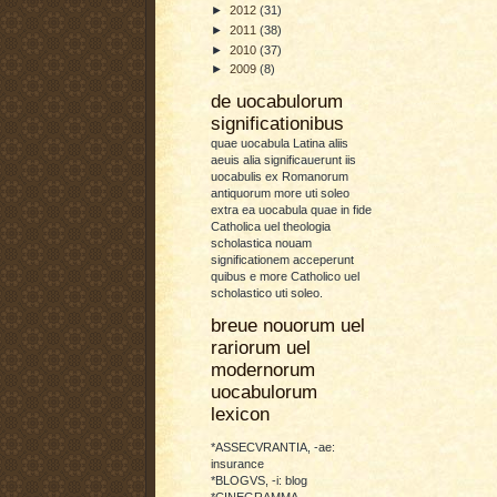
►
2012
(31)
►
2011
(38)
►
2010
(37)
►
2009
(8)
de uocabulorum
significationibus
quae uocabula Latina aliis
aeuis alia significauerunt iis
uocabulis ex Romanorum
antiquorum more uti soleo
extra ea uocabula quae in fide
Catholica uel theologia
scholastica nouam
significationem acceperunt
quibus e more Catholico uel
scholastico uti soleo.
breue nouorum uel
rariorum uel
modernorum
uocabulorum
lexicon
*ASSECVRANTIA, -ae:
insurance
*BLOGVS, -i: blog
*CINEGRAMMA,