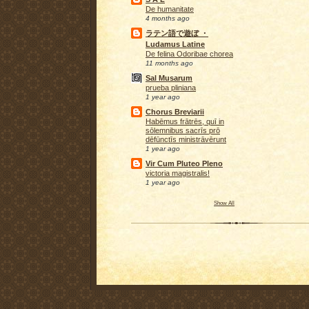
De humanitate
4 months ago
ラテン語で遊ぼ ・
Ludamus Latine
De felina Odoribae chorea
11 months ago
Sal Musarum
prueba pliniana
1 year ago
Chorus Breviarii
Habēmus frātrēs, quī in
sōlemnibus sacrīs prō
dēfūnctīs ministrāvērunt
1 year ago
Vir Cum Pluteo Pleno
victoria magistralis!
1 year ago
Show All