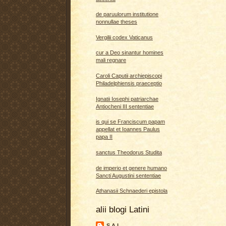
de paruulorum institutione
nonnullae theses
Vergilii codex Vaticanus
cur a Deo sinantur homines
mali regnare
Caroli Caputii archiepiscopi
Philadelphiensis praeceptio
Ignatii Iosephi patriarchae
Antiocheni III sententiae
is qui se Franciscum papam
appellat et Ioannes Paulus
papa II
sanctus Theodorus Studita
de imperio et genere humano
Sancti Augustini sententiae
Athanasii Schnaederi epistola
alii blogi Latini
S A L