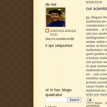
8/08/2018
de me
cur scient
hic
Abigaila Her
mathematicam di
considerandas r
mutantur....ut
IONATHAS GNOSIS
sola non sensib
PH.D.
intellegendum f
View my complete profile
semper eadem e
ii qui sequuntur:
utimur ad disc
mathematica est
quod quolibet te
scientiam math
rem pertinet s
iis quae sentimu
mathematicam d
est....cum sci
mentibus neque 
primum paruuli 
causas finales 
ut in hoc blogo
mathematicam su
quaeratur
utilia non stat
Labels:
docere
,
h
scholasticae