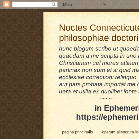
Noctes Connecticut
philosophiae doctor
hunc blogum scribo ut quaedam
quaedam a me scripta in uno l
Christianam uel mores attinent
pertinax non sum et si quid 
ecclesiae correctioni relinquo.
aut pars probata importat me 
uera et utilia ex quolibet fonte 
in Ephemer
https://ephemeri
pagina principalis
operum alienorum i