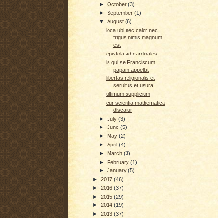
►
October
(3)
►
September
(1)
▼
August
(6)
loca ubi nec calor nec
frigus nimis magnum
est
epistola ad cardinales
is qui se Franciscum
papam appellat
libertas religionalis et
seruitus et usura
ultimum supplicium
cur scientia mathematica
discatur
►
July
(3)
►
June
(5)
►
May
(2)
►
April
(4)
►
March
(3)
►
February
(1)
►
January
(5)
►
2017
(46)
►
2016
(37)
►
2015
(29)
►
2014
(19)
►
2013
(37)