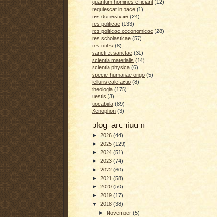
quantum homines efficiant
(12)
requiescat in pace
(1)
res domesticae
(24)
res politicae
(133)
res politicae oeconomicae
(28)
res scholasticae
(57)
res utiles
(8)
sancti et sanctae
(31)
scientia materialis
(14)
scientia physica
(6)
speciei humanae origo
(5)
telluris calefactio
(8)
theologia
(175)
uestis
(3)
uocabula
(89)
Xenophon
(3)
blogi archiuum
►
2026
(44)
►
2025
(129)
►
2024
(51)
►
2023
(74)
►
2022
(60)
►
2021
(58)
►
2020
(50)
►
2019
(17)
▼
2018
(38)
►
November
(5)