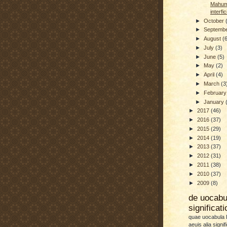
Mahume
interfi
►
October
►
Septemb
►
August
(
►
July
(3)
►
June
(5)
►
May
(2)
►
April
(4)
►
March
(3
►
Februar
►
January
►
2017
(46)
►
2016
(37)
►
2015
(29)
►
2014
(19)
►
2013
(37)
►
2012
(31)
►
2011
(38)
►
2010
(37)
►
2009
(8)
de uocab
significat
quae uocabula L
aeuis alia signif