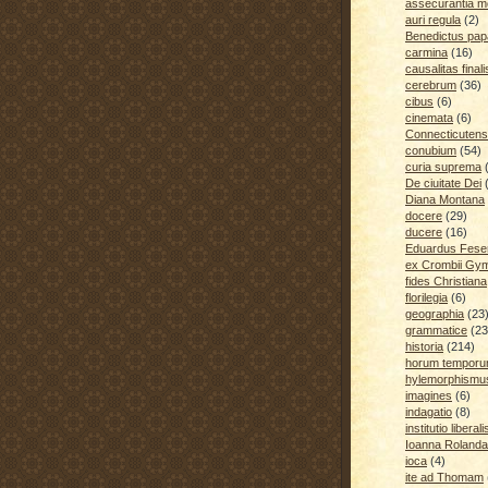
assecurantia me
auri regula
(2)
Benedictus pap
carmina
(16)
causalitas finali
cerebrum
(36)
cibus
(6)
cinemata
(6)
Connecticutens
conubium
(54)
curia suprema
De ciuitate Dei
Diana Montana
docere
(29)
ducere
(16)
Eduardus Fese
ex Crombii Gy
fides Christiana
florilegia
(6)
geographia
(23
grammatice
(23
historia
(214)
horum temporu
hylemorphismu
imagines
(6)
indagatio
(8)
institutio liberali
Ioanna Rolanda
ioca
(4)
ite ad Thomam