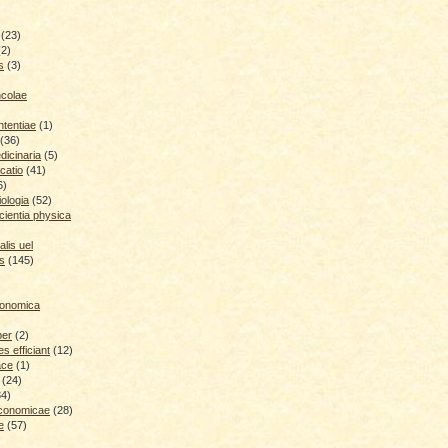
(23)
(2)
s
(3)
ncolae
ntentiae
(1)
(36)
icinaria
(5)
catio
(41)
6)
iologia
(52)
cientia physica
lis uel
is
(145)
conomica
ber
(2)
 efficiant
(12)
ace
(1)
(24)
34)
economicae
(28)
e
(57)