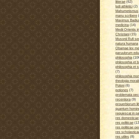
litterae
(62)
ludi athletici
(2)
Mahumetismus
manu scribere
Maximus Badiu
medicina
(14)
Medii Orientis i
Christiani
(15)
Musonii Rufi se
natura humana
Obamae lex med
paruulorum edu
philosophia
(10
philosophia et b
philosophia et s
(7)
philosophia mora
theologia moral
Poloni
(6)
potiones
(7)
problemata oe
recentiora
(9)
prouerbiorum li
quantum homines
requiescat in p
res domesticae
res politicae
(1
res politicae o
res scholastica
res utiles
(8)