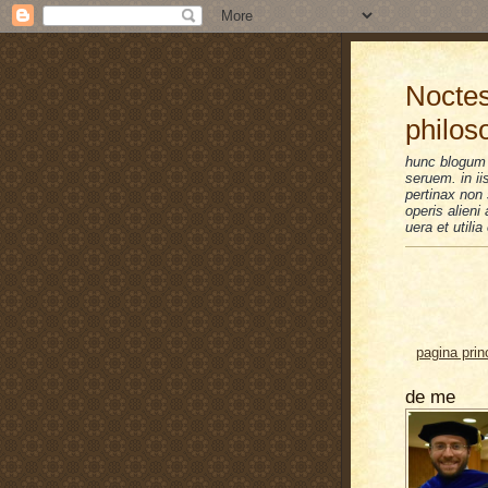
Noctes
philos
hunc blogum 
seruem. in i
pertinax non 
operis alien
uera et utilia
pagina prin
de me