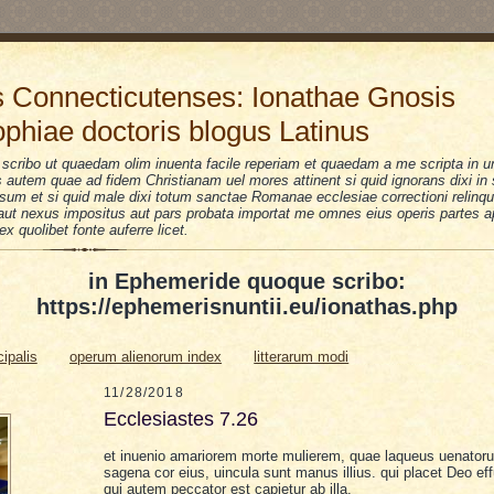
 Connecticutenses: Ionathae Gnosis
ophiae doctoris blogus Latinus
scribo ut quaedam olim inuenta facile reperiam et quaedam a me scripta in u
is autem quae ad fidem Christianam uel mores attinent si quid ignorans dixi i
sum et si quid male dixi totum sanctae Romanae ecclesiae correctioni relinquo
i aut nexus impositus aut pars probata importat me omnes eius operis partes a
 ex quolibet fonte auferre licet.
in Ephemeride quoque scribo:
https://ephemerisnuntii.eu/ionathas.php
cipalis
operum alienorum index
litterarum modi
11/28/2018
Ecclesiastes 7.26
et inuenio amariorem morte mulierem, quae laqueus uenatoru
sagena cor eius, uincula sunt manus illius. qui placet Deo ef
qui autem peccator est capietur ab illa.