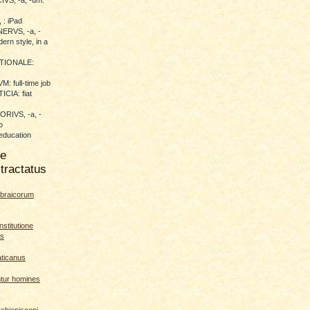
 : iPad
RVS, -a, -
ern style, in a
TIONALE:
 full-time job
CIA: fiat
RIVS, -a, -
o
education
me
tractatus
braicorum
nstitutione
es
aticanus
ntur homines