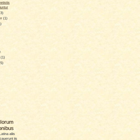
tistis
ciuntur
(3)
er
(1)
6)
)
y
(1)
(5)
ulorum
ionibus
atina aliis
icauerunt iis