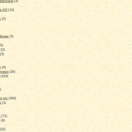
dicinaria
(3)
a XVI
(13)
s
(2)
ifugae
(3)
(5)
(12)
(3)
r
(9)
mnasio
(25)
(153)
)
)
m res
(365)
s
(1)
s
(71)
(6)
(22)