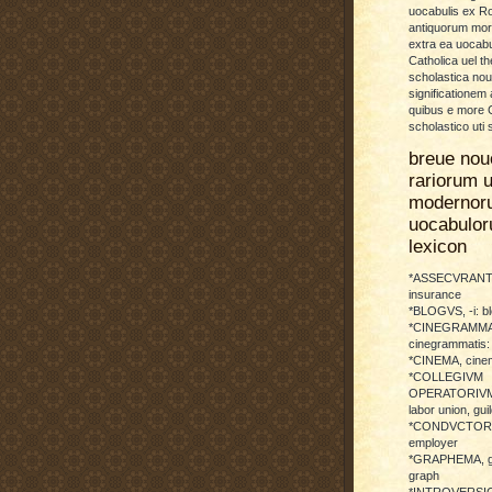
uocabulis ex 
antiquorum more
extra ea uocabu
Catholica uel th
scholastica no
significationem
quibus e more C
scholastico uti 
breue nou
rariorum u
modernor
uocabulo
lexicon
*ASSECVRANTI
insurance
*BLOGVS, -i: b
*CINEGRAMMA
cinegrammatis:
*CINEMA, cinem
*COLLEGIVM
OPERATORIVM: 
labor union, guil
*CONDVCTOR, 
employer
*GRAPHEMA, g
graph
*INTROVERSICI