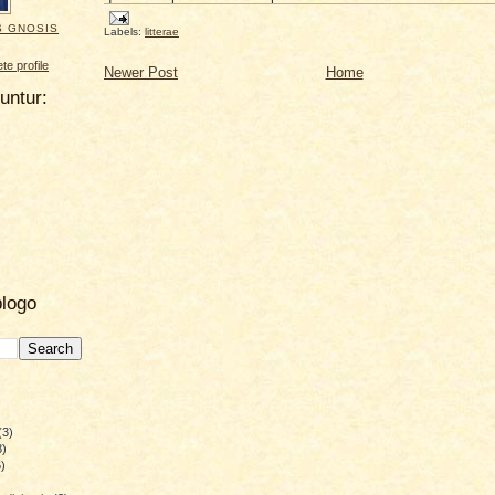
S GNOSIS
Labels:
litterae
e profile
Newer Post
Home
uuntur:
blogo
(3)
8)
)
)