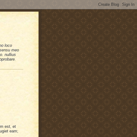
no loco
n sensu meo
. nullius
pprobare.
m est, et
fugiet eam;