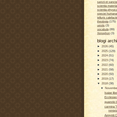
sancti et sanct
scientia materia
scientia physic
speciei humana
telluris calefacti
theologia
(175)
uestis
(3)
uocabula
(89)
Xenophon
(3)
blogi arc
►
2026
(45)
►
2025
(129)
►
2024
(51)
►
2023
(74)
►
2022
(60)
►
2021
(58)
►
2020
(50)
►
2019
(17)
▼
2018
(38)
▼
Novemb
Isaiae lib
Ecclesias
quaestio 
carmina "i
remixt
Aegyptii C