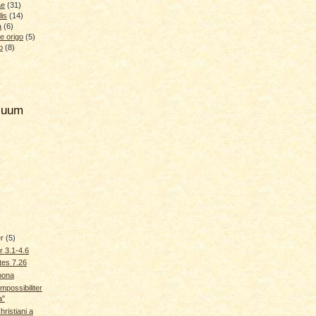
ae
(31)
lis
(14)
a
(6)
e origo
(5)
o
(8)
hiuum
er
(5)
er 3.1-4.6
tes 7.26
bona
mpossibiliter
a"
hristiani a