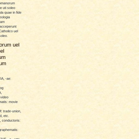
Romanorum
 uti soleo
la quae in fide
eologia
uam
 acceperunt
atholico uel
soleo.
orum uel
el
um
rum
A, -ae:
log
,
 video
atis: movie
trade-union,
d, etc.
conductoris:
raphematis:
VS, -a, -um: