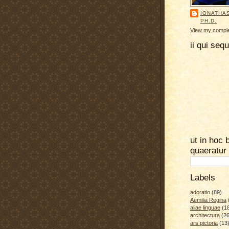
IONATHA
PH.D.
View my complet
ii qui seq
ut in hoc 
quaeratur
Labels
adoratio
(89)
Aemilia Regina
aliae linguae
(1
architectura
(26
ars pictoria
(13