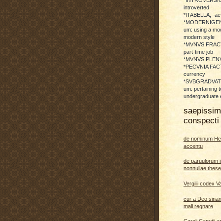
introverted
*ITABELLA, -ae,
*MODERNIGENE
um: using a mod
modern style
*MVNVS FRAC
part-time job
*MVNVS PLENVM:
*PECVNIA FACTI
currency
*SVBGRADVATO
um: pertaining t
undergraduate 
saepissi
conspecti 
de nominum He
accentu
de paruulorum i
nonnullae thes
Vergilii codex V
cur a Deo sina
mali regnare