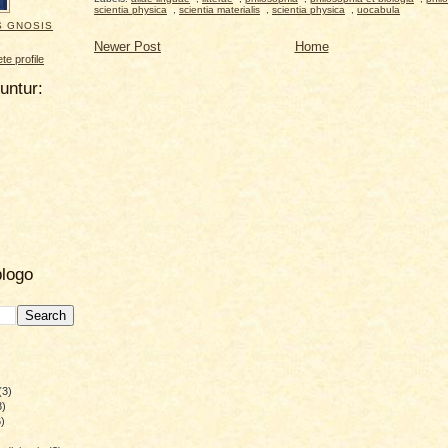
scientia physica
,
scientia materialis
,
scientia physica
,
uocabula
S GNOSIS
Newer Post
Home
e profile
uuntur:
blogo
(3)
8)
)
)