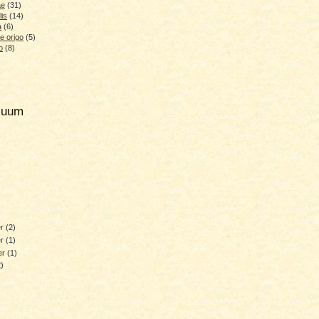
ae
(31)
lis
(14)
a
(6)
e origo
(5)
o
(8)
hiuum
er
(2)
er
(1)
er
(1)
2)