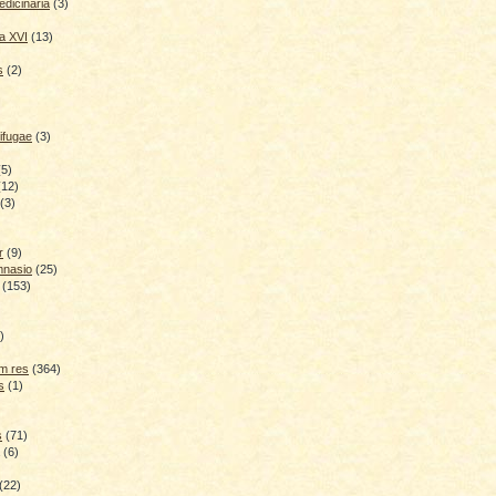
dicinaria
(3)
a XVI
(13)
s
(2)
ifugae
(3)
(5)
(12)
(3)
r
(9)
mnasio
(25)
(153)
)
)
m res
(364)
s
(1)
s
(71)
(6)
(22)