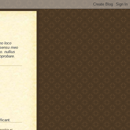
no loco
n sensu meo
. nullius
pprobare.
ficant.
osophia et