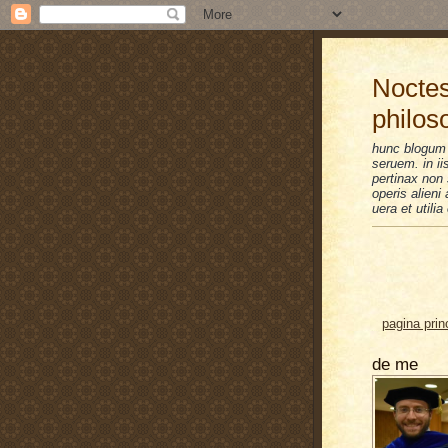
Noctes
philos
hunc blogum 
seruem. in i
pertinax non 
operis alien
uera et utilia
pagina prin
de me