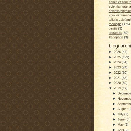
sancti et sanct
scientia materia
scientia physic
speciei humana
telluris calefacti
theologia
(175)
uestis
(3)
uocabula
(89)
Xenophon
(3)
blogi arc
►
2026
(44)
►
2025
(129)
►
2024
(51)
►
2023
(74)
►
2022
(60)
►
2021
(58)
►
2020
(50)
▼
2019
(17)
►
Decemb
►
Novemb
►
Septemb
►
August
(
►
July
(2)
►
June
(3)
►
May
(1)
►
April
(2)