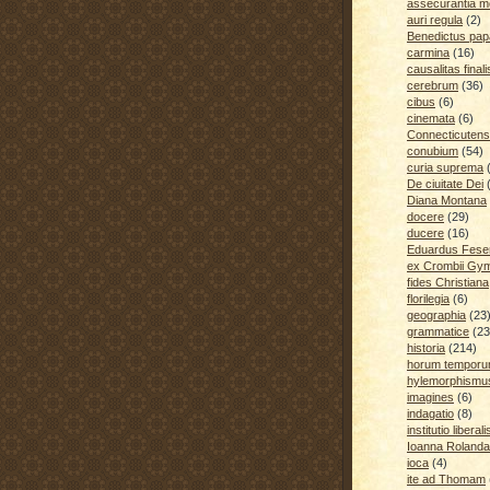
assecurantia me
auri regula
(2)
Benedictus pap
carmina
(16)
causalitas finali
cerebrum
(36)
cibus
(6)
cinemata
(6)
Connecticutens
conubium
(54)
curia suprema
De ciuitate Dei
Diana Montana
docere
(29)
ducere
(16)
Eduardus Fese
ex Crombii Gy
fides Christiana
florilegia
(6)
geographia
(23
grammatice
(23
historia
(214)
horum temporu
hylemorphismu
imagines
(6)
indagatio
(8)
institutio liberali
Ioanna Rolanda
ioca
(4)
ite ad Thomam