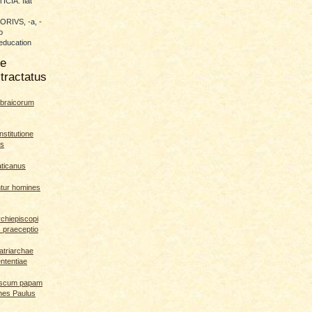
CIA: fiat
RIVS, -a, -
o
education
me
tractatus
braicorum
nstitutione
es
aticanus
ntur homines
rchiepiscopi
s praeceptio
patriarchae
ententiae
ciscum papam
nnes Paulus