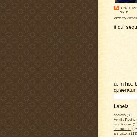
IONATHA
PH.D.
View my complet
ii qui seq
ut in hoc 
quaeratur
Labels
adoratio
(89)
Aemilia Regina
aliae linguae
(1
architectura
(26
ars pictoria
(13