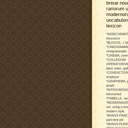
breue nou
rariorum u
modernor
uocabulo
lexicon
*ASSECVRANTI
insurance
*BLOGVS, -i: b
*CINEGRAMMA
cinegrammatis:
*CINEMA, cinem
*COLLEGIVM
OPERATORIVM: 
labor union, guil
*CONDVCTOR, 
employer
*GRAPHEMA, g
graph
*INTROVERSICI
introverted
*ITABELLA, -ae,
*MODERNIGENE
um: using a mod
modern style
*MVNVS FRAC
part-time job
*MVNVS PLENVM: