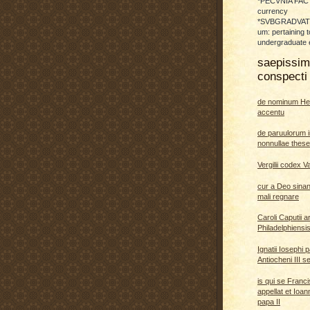
*PECVNIA FACTI
currency
*SVBGRADVATO
um: pertaining t
undergraduate 
saepissi
conspecti 
de nominum He
accentu
de paruulorum i
nonnullae thes
Vergilii codex V
cur a Deo sina
mali regnare
Caroli Caputii a
Philadelphiensi
Ignatii Iosephi 
Antiocheni III s
is qui se Fran
appellat et Ioa
papa II