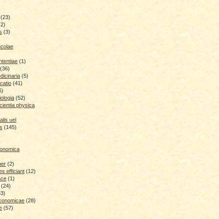
(23)
(2)
s
(3)
ncolae
ntentiae
(1)
(36)
icinaria
(5)
catio
(41)
6)
iologia
(52)
cientia physica
lis uel
is
(145)
conomica
ber
(2)
 efficiant
(12)
ace
(1)
(24)
33)
economicae
(28)
e
(57)