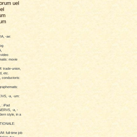
orum uel
el
um
rum
A, -ae:
log
,
 video
atis: movie
trade-union,
d, etc.
conductoris:
raphematis:
VS, -a, -um:
 : iPad
RVS, -a, -
ern style, in a
TIONALE:
 full-time job