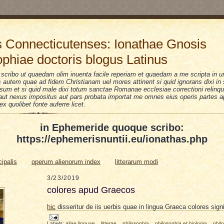
 Connecticutenses: Ionathae Gnosis
ophiae doctoris blogus Latinus
scribo ut quaedam olim inuenta facile reperiam et quaedam a me scripta in u
is autem quae ad fidem Christianam uel mores attinent si quid ignorans dixi i
sum et si quid male dixi totum sanctae Romanae ecclesiae correctioni relinquo
i aut nexus impositus aut pars probata importat me omnes eius operis partes a
 ex quolibet fonte auferre licet.
in Ephemeride quoque scribo:
https://ephemerisnuntii.eu/ionathas.php
cipalis
operum alienorum index
litterarum modi
3/23/2019
colores apud Graecos
hic
disseritur de iis uerbis quae in lingua Graeca colores signi
Labels:
aliae linguae
,
litterae
,
philosophia
,
philosophia et biologia
,
phil