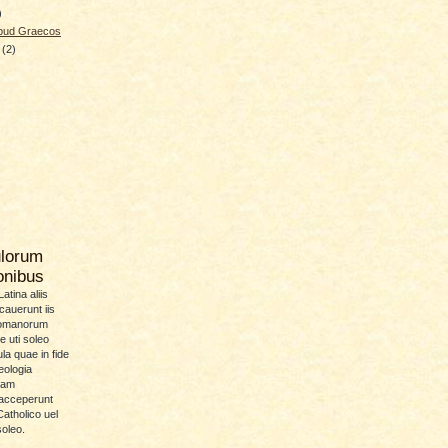
)
apud Graecos
y
(2)
ulorum
ionibus
atina aliis
icauerunt iis
Romanorum
 uti soleo
la quae in fide
eologia
uam
 acceperunt
atholico uel
soleo.