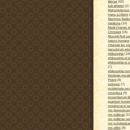
litterae
(62)
ludi athletici
(2)
Mahumetismus
manu scribere
Maximus Badiu
medicina
(14)
Medii Orientis i
Christiani
(15)
Musonii Rufi se
natura humana
Obamae lex med
paruulorum edu
philosophia
(10
philosophia et b
philosophia et s
(7)
philosophia mora
theologia moral
Poloni
(6)
potiones
(7)
problemata oe
recentiora
(9)
prouerbiorum li
quantum homines
requiescat in p
res domesticae
res politicae
(1
res politicae o
res scholastica
res utiles
(8)