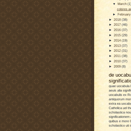
▼
March
(1
colores 
►
Februar
►
2018
(38)
►
2017
(46)
►
2016
(37)
►
2015
(29)
►
2014
(19)
►
2013
(37)
►
2012
(31)
►
2011
(38)
►
2010
(37)
►
2009
(8)
de uocab
significat
quae uocabula L
aeuis alia signif
uocabulis ex 
antiquorum more
extra ea uocabu
Catholica uel th
scholastica no
significationem
quibus e more C
scholastico uti 