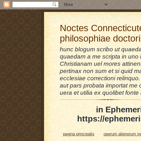
Noctes Connecticut
philosophiae doctor
hunc blogum scribo ut quaedam
quaedam a me scripta in uno l
Christianam uel mores attinent
pertinax non sum et si quid 
ecclesiae correctioni relinquo.
aut pars probata importat me 
uera et utilia ex quolibet fonte 
in Ephemer
https://ephemeri
pagina principalis
operum alienorum i