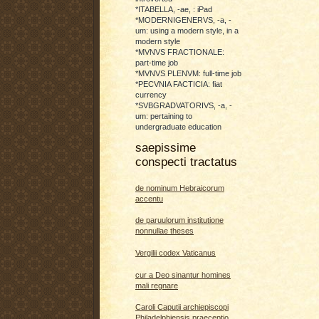
*ITABELLA, -ae, : iPad
*MODERNIGENERVS, -a, -
um: using a modern style, in a
modern style
*MVNVS FRACTIONALE:
part-time job
*MVNVS PLENVM: full-time job
*PECVNIA FACTICIA: fiat
currency
*SVBGRADVATORIVS, -a, -
um: pertaining to
undergraduate education
saepissime
conspecti tractatus
de nominum Hebraicorum
accentu
de paruulorum institutione
nonnullae theses
Vergilii codex Vaticanus
cur a Deo sinantur homines
mali regnare
Caroli Caputii archiepiscopi
Philadelphiensis praeceptio