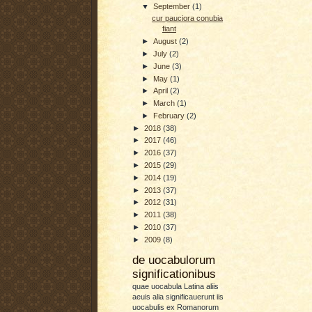
▼
September
(1)
cur pauciora conubia
fiant
►
August
(2)
►
July
(2)
►
June
(3)
►
May
(1)
►
April
(2)
►
March
(1)
►
February
(2)
►
2018
(38)
►
2017
(46)
►
2016
(37)
►
2015
(29)
►
2014
(19)
►
2013
(37)
►
2012
(31)
►
2011
(38)
►
2010
(37)
►
2009
(8)
de uocabulorum
significationibus
quae uocabula Latina aliis
aeuis alia significauerunt iis
uocabulis ex Romanorum