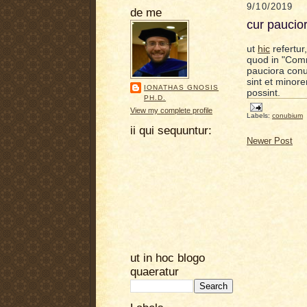
9/10/2019
de me
cur paucior
ut
hic
refertur,
quod in "Comm
pauciora conub
sint
et
minore
IONATHAS GNOSIS
possint.
PH.D.
View my complete profile
Labels:
conubium
ii qui sequuntur:
Newer Post
ut in hoc blogo
quaeratur