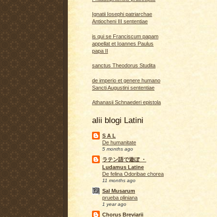
Ignatii Iosephi patriarchae
Antiocheni III sententiae
is qui se Franciscum papam
appellat et Ioannes Paulus
papa II
sanctus Theodorus Studita
de imperio et genere humano
Sancti Augustini sententiae
Athanasii Schnaederi epistola
alii blogi Latini
S A L
De humanitate
5 months ago
ラテン語で遊ぼ ・
Ludamus Latine
De felina Odoribae chorea
11 months ago
Sal Musarum
prueba pliniana
1 year ago
Chorus Breviarii