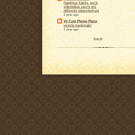
Habēmus frātrēs, quī in
sōlemnibus sacrīs prō
dēfūnctīs ministrāvērunt
1 year ago
Vir Cum Pluteo Pleno
victoria magistralis!
1 year ago
Show All