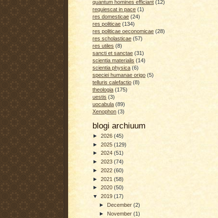
quantum homines efficiant
(12)
requiescat in pace
(1)
res domesticae
(24)
res politicae
(134)
res politicae oeconomicae
(28)
res scholasticae
(57)
res utiles
(8)
sancti et sanctae
(31)
scientia materialis
(14)
scientia physica
(6)
speciei humanae origo
(5)
telluris calefactio
(8)
theologia
(175)
uestis
(3)
uocabula
(89)
Xenophon
(3)
blogi archiuum
►
2026
(45)
►
2025
(129)
►
2024
(51)
►
2023
(74)
►
2022
(60)
►
2021
(58)
►
2020
(50)
▼
2019
(17)
►
December
(2)
►
November
(1)