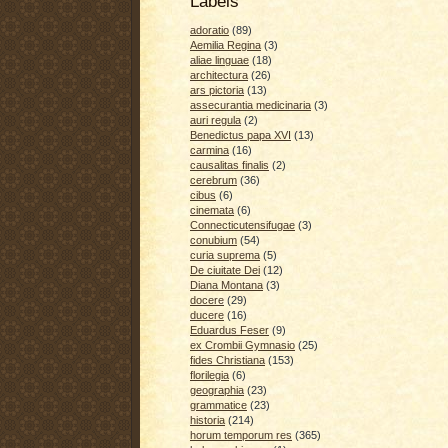
Labels
adoratio
(89)
Aemilia Regina
(3)
aliae linguae
(18)
architectura
(26)
ars pictoria
(13)
assecurantia medicinaria
(3)
auri regula
(2)
Benedictus papa XVI
(13)
carmina
(16)
causalitas finalis
(2)
cerebrum
(36)
cibus
(6)
cinemata
(6)
Connecticutensifugae
(3)
conubium
(54)
curia suprema
(5)
De ciuitate Dei
(12)
Diana Montana
(3)
docere
(29)
ducere
(16)
Eduardus Feser
(9)
ex Crombii Gymnasio
(25)
fides Christiana
(153)
florilegia
(6)
geographia
(23)
grammatice
(23)
historia
(214)
horum temporum res
(365)