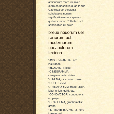
antiquorum more uti soleo
extra ea uocabula quae in fide
Catholica uel theologia
scholastica nouam
significationem acceperunt
quibus e more Catholico uel
scholastico uti soleo.
breue nouorum uel
rariorum uel
modernorum
uocabulorum
lexicon
*ASSECVRANTIA, -ae:
insurance
*BLOGVS, -i: blog
*CINEGRAMMA,
cinegrammatis: video
*CINEMA, cinematis: movie
*COLLEGIVM
OPERATORIVM: trade-union,
labor union, guild, etc.
*CONDVCTOR, conductoris:
employer
*GRAPHEMA, graphematis:
graph
*INTROVERSICIVS, -a, -um:
introverted