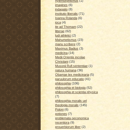
hylemorphismus
(1)
imagines
(6)
indagatio
(8)
institutio liberalis
(71)
Ioanna Rolanda
(6)
ioca
(4)
ite ad Thomam
(22)
litterae
(62)
ludi athletici
(2)
Mahumetismus
(23)
manu scribere
(2)
Maximus Badius
(3)
medicina
(14)
Medii Orientis incolae
Christiani
(15)
Musonii Rufi sententiae
(1)
natura humana
(36)
Obamae lex medicinaria
(5)
paruulorum educatio
(41)
philosophia
(106)
philosophia et biologia
(52)
philosophia et scientia physica
(7)
philosophia moralis uel
theologia moralis
(145)
Poloni
(6)
potiones
(7)
problemata oeconomica
recentiora
(9)
prouerbiorum liber
(2)