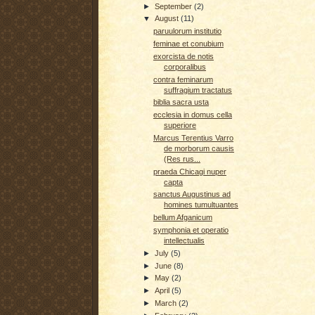
►
September
(2)
▼
August
(11)
paruulorum institutio
feminae et conubium
exorcista de notis
corporalibus
contra feminarum
suffragium tractatus
biblia sacra usta
ecclesia in domus cella
superiore
Marcus Terentius Varro
de morborum causis
(Res rus...
praeda Chicagi nuper
capta
sanctus Augustinus ad
homines tumultuantes
bellum Afganicum
symphonia et operatio
intellectualis
►
July
(5)
►
June
(8)
►
May
(2)
►
April
(5)
►
March
(2)