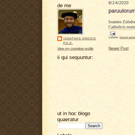
8/24/2020
de me
paruulorum 
Ioannes Zulsdor
Catholicis non
Labels:
horum tem
IONATHAS GNOSIS
PH.D.
Newer Post
View my complete profile
ii qui sequuntur:
ut in hoc blogo
quaeratur