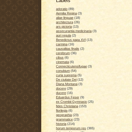
Labels
adoratio
(89)
Aemilia Regina
(3)
aliae linguae
(18)
architectura
(26)
ars pictoria
(13)
assecurantia medicinaria
(3)
auri regula
(2)
Benedictus papa XVI
(13)
carmina
(16)
causalitas finalis
(2)
cerebrum
(36)
cibus
(6)
cinemata
(6)
Connecticutensifugae
(3)
conubium
(54)
curia suprema
(5)
De ciuitate Dei
(12)
Diana Montana
(3)
docere
(29)
ducere
(16)
Eduardus Feser
(9)
ex Crombii Gymnasio
(25)
fides Christiana
(153)
florilegia
(6)
geographia
(23)
grammatice
(23)
historia
(214)
horum temporum res
(365)