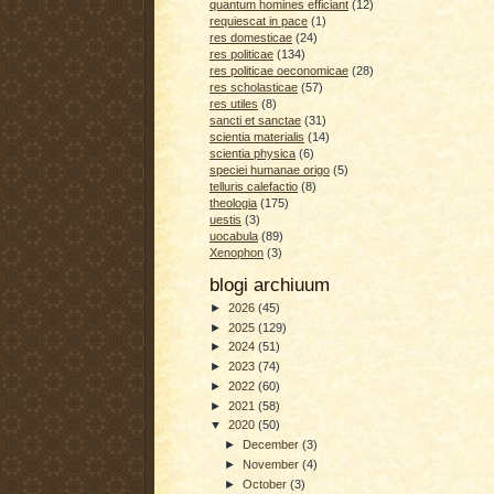
quantum homines efficiant
(12)
requiescat in pace
(1)
res domesticae
(24)
res politicae
(134)
res politicae oeconomicae
(28)
res scholasticae
(57)
res utiles
(8)
sancti et sanctae
(31)
scientia materialis
(14)
scientia physica
(6)
speciei humanae origo
(5)
telluris calefactio
(8)
theologia
(175)
uestis
(3)
uocabula
(89)
Xenophon
(3)
blogi archiuum
►
2026
(45)
►
2025
(129)
►
2024
(51)
►
2023
(74)
►
2022
(60)
►
2021
(58)
▼
2020
(50)
►
December
(3)
►
November
(4)
►
October
(3)