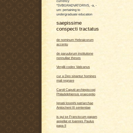
currency
*SVBGRADVATORIVS, -a, -
um: pertaining to
undergraduate education
saepissime
conspecti tractatus
de nominum Hebraicorum
accentu
de paruulorum institutione
nonnullae theses
Vergilii codex Vaticanus
cur a Deo sinantur homines
mali regnare
Caroli Caputii archiepiscopi
Philadelphiensis praeceptio
Ignatii Iosephi patriarchae
Antiocheni III sententiae
is qui se Franciscum papam
appellat et Ioannes Paulus
papa II