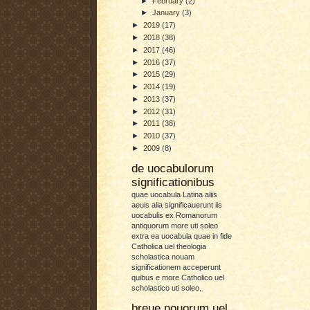
►
February
(2)
►
January
(3)
►
2019
(17)
►
2018
(38)
►
2017
(46)
►
2016
(37)
►
2015
(29)
►
2014
(19)
►
2013
(37)
►
2012
(31)
►
2011
(38)
►
2010
(37)
►
2009
(8)
de uocabulorum
significationibus
quae uocabula Latina aliis
aeuis alia significauerunt iis
uocabulis ex Romanorum
antiquorum more uti soleo
extra ea uocabula quae in fide
Catholica uel theologia
scholastica nouam
significationem acceperunt
quibus e more Catholico uel
scholastico uti soleo.
breue nouorum uel