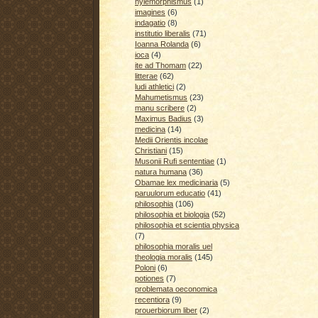
hylemorphismus
(1)
imagines
(6)
indagatio
(8)
institutio liberalis
(71)
Ioanna Rolanda
(6)
ioca
(4)
ite ad Thomam
(22)
litterae
(62)
ludi athletici
(2)
Mahumetismus
(23)
manu scribere
(2)
Maximus Badius
(3)
medicina
(14)
Medii Orientis incolae
Christiani
(15)
Musonii Rufi sententiae
(1)
natura humana
(36)
Obamae lex medicinaria
(5)
paruulorum educatio
(41)
philosophia
(106)
philosophia et biologia
(52)
philosophia et scientia physica
(7)
philosophia moralis uel
theologia moralis
(145)
Poloni
(6)
potiones
(7)
problemata oeconomica
recentiora
(9)
prouerbiorum liber
(2)