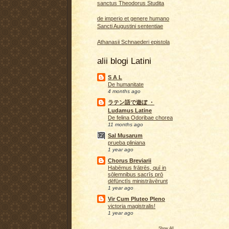
sanctus Theodorus Studita
de imperio et genere humano
Sancti Augustini sententiae
Athanasii Schnaederi epistola
alii blogi Latini
S A L
De humanitate
4 months ago
ラテン語で遊ぼ ・
Ludamus Latine
De felina Odoribae chorea
11 months ago
Sal Musarum
prueba pliniana
1 year ago
Chorus Breviarii
Habēmus frātrēs, quī in
sōlemnibus sacrīs prō
dēfūnctīs ministrāvērunt
1 year ago
Vir Cum Pluteo Pleno
victoria magistralis!
1 year ago
Show All