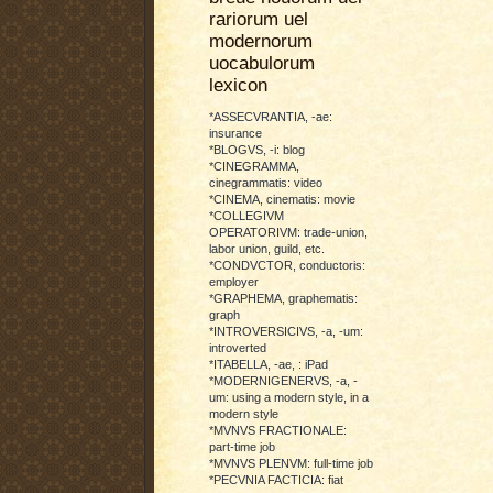
rariorum uel
modernorum
uocabulorum
lexicon
*ASSECVRANTIA, -ae:
insurance
*BLOGVS, -i: blog
*CINEGRAMMA,
cinegrammatis: video
*CINEMA, cinematis: movie
*COLLEGIVM
OPERATORIVM: trade-union,
labor union, guild, etc.
*CONDVCTOR, conductoris:
employer
*GRAPHEMA, graphematis:
graph
*INTROVERSICIVS, -a, -um:
introverted
*ITABELLA, -ae, : iPad
*MODERNIGENERVS, -a, -
um: using a modern style, in a
modern style
*MVNVS FRACTIONALE:
part-time job
*MVNVS PLENVM: full-time job
*PECVNIA FACTICIA: fiat