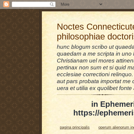
Noctes Connecticut
philosophiae doctor
hunc blogum scribo ut quaedam
quaedam a me scripta in uno l
Christianam uel mores attinent
pertinax non sum et si quid 
ecclesiae correctioni relinquo.
aut pars probata importat me 
uera et utilia ex quolibet fonte 
in Ephemer
https://ephemeri
pagina principalis
operum alienorum i