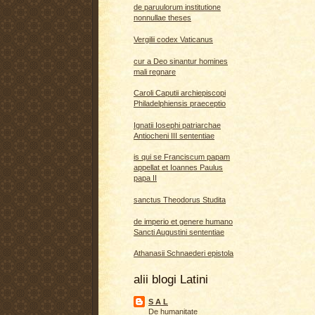
de paruulorum institutione
nonnullae theses
Vergilii codex Vaticanus
cur a Deo sinantur homines
mali regnare
Caroli Caputii archiepiscopi
Philadelphiensis praeceptio
Ignatii Iosephi patriarchae
Antiocheni III sententiae
is qui se Franciscum papam
appellat et Ioannes Paulus
papa II
sanctus Theodorus Studita
de imperio et genere humano
Sancti Augustini sententiae
Athanasii Schnaederi epistola
alii blogi Latini
S A L
De humanitate