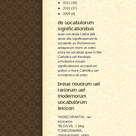
►
2011
(38)
►
2010
(37)
►
2009
(8)
de uocabulorum
significationibus
quae uocabula Latina aliis
aeuis alia significauerunt iis
uocabulis ex Romanorum
antiquorum more uti soleo
extra ea uocabula quae in fide
Catholica uel theologia
scholastica nouam
significationem acceperunt
quibus e more Catholico uel
scholastico uti soleo.
breue nouorum uel
rariorum uel
modernorum
uocabulorum
lexicon
*ASSECVRANTIA, -ae:
insurance
*BLOGVS, -i: blog
*CINEGRAMMA,
cinegrammatis: video