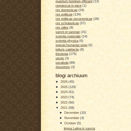
quantum homines efficiant
(12)
requiescat in pace
(1)
res domesticae
(24)
res politicae
(134)
res politicae oeconomicae
(28)
res scholasticae
(57)
res utiles
(8)
sancti et sanctae
(31)
scientia materialis
(14)
scientia physica
(6)
speciei humanae origo
(5)
telluris calefactio
(8)
theologia
(175)
uestis
(3)
uocabula
(89)
Xenophon
(3)
blogi archiuum
►
2026
(45)
►
2025
(129)
►
2024
(51)
►
2023
(74)
►
2022
(60)
▼
2021
(58)
►
December
(10)
►
November
(3)
▼
October
(5)
lingua Latina in sancta