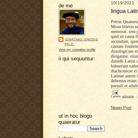
10/19/2021
de me
lingua Lati
Petrus Quasneu
Missa litteras s
memorat. rem p
quid sit causa 
IONATHAS GNOSIS
secundum, quomo
PH.D.
causam finalem 
View my complete profile
doxologicam et
dirigantur. eti
ii qui sequuntur:
dimidii Latini 
habuerunt eadem
diachronicae et
Latinae autem i
debemus etiam 
paruuli et adul
Labels:
adoratio
,
Newer Post
ut in hoc blogo
quaeratur