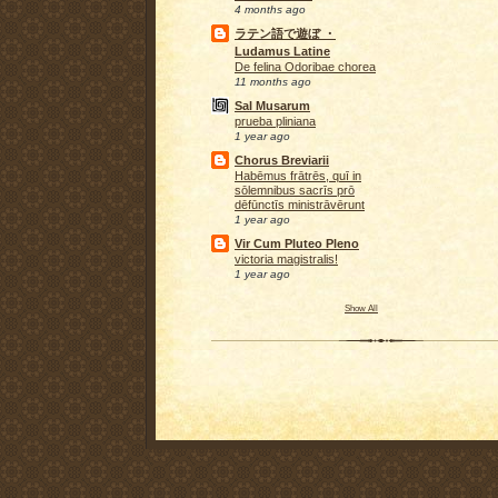
4 months ago
ラテン語で遊ぼ ・
Ludamus Latine
De felina Odoribae chorea
11 months ago
Sal Musarum
prueba pliniana
1 year ago
Chorus Breviarii
Habēmus frātrēs, quī in
sōlemnibus sacrīs prō
dēfūnctīs ministrāvērunt
1 year ago
Vir Cum Pluteo Pleno
victoria magistralis!
1 year ago
Show All