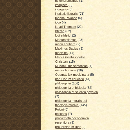
hylemorphismus
(1)
imagines
(6)
indagatio
(8)
institutio liberalis
(71)
Ioanna Rolanda
(6)
ioca
(4)
ite ad Thomam
(22)
litterae
(62)
ludi athletici
(2)
Mahumetismus
(23)
manu scribere
(2)
Maximus Badius
(3)
medicina
(14)
Medii Orientis incolae
Christiani
(15)
Musonii Rufi sententiae
(1)
natura humana
(36)
Obamae lex medicinaria
(5)
paruulorum educatio
(41)
philosophia
(106)
philosophia et biologia
(52)
philosophia et scientia physica
(7)
philosophia moralis uel
theologia moralis
(145)
Poloni
(6)
potiones
(7)
problemata oeconomica
recentiora
(9)
prouerbiorum liber
(2)