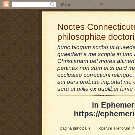
Noctes Connecticut
philosophiae doctor
hunc blogum scribo ut quaedam
quaedam a me scripta in uno l
Christianam uel mores attinent
pertinax non sum et si quid 
ecclesiae correctioni relinquo.
aut pars probata importat me 
uera et utilia ex quolibet fonte 
in Ephemer
https://ephemeri
pagina principalis
operum alienorum i