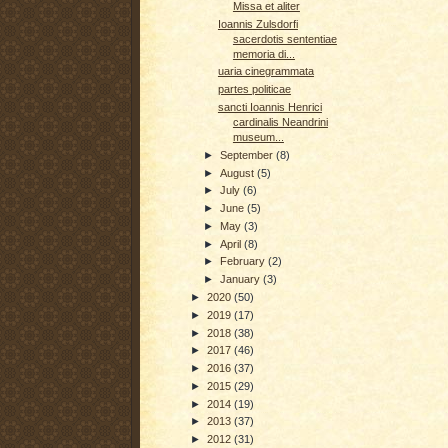
Missa et aliter
Ioannis Zulsdorfi
sacerdotis sententiae
memoria di...
uaria cinegrammata
partes politicae
sancti Ioannis Henrici
cardinalis Neandrini
museum...
►
September
(8)
►
August
(5)
►
July
(6)
►
June
(5)
►
May
(3)
►
April
(8)
►
February
(2)
►
January
(3)
►
2020
(50)
►
2019
(17)
►
2018
(38)
►
2017
(46)
►
2016
(37)
►
2015
(29)
►
2014
(19)
►
2013
(37)
►
2012
(31)