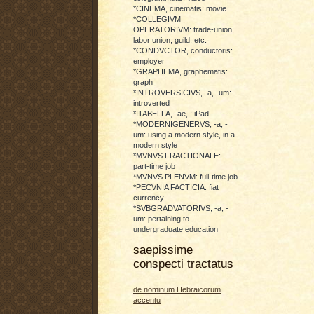
*CINEMA, cinematis: movie
*COLLEGIVM
OPERATORIVM: trade-union,
labor union, guild, etc.
*CONDVCTOR, conductoris:
employer
*GRAPHEMA, graphematis:
graph
*INTROVERSICIVS, -a, -um:
introverted
*ITABELLA, -ae, : iPad
*MODERNIGENERVS, -a, -
um: using a modern style, in a
modern style
*MVNVS FRACTIONALE:
part-time job
*MVNVS PLENVM: full-time job
*PECVNIA FACTICIA: fiat
currency
*SVBGRADVATORIVS, -a, -
um: pertaining to
undergraduate education
saepissime
conspecti tractatus
de nominum Hebraicorum
accentu