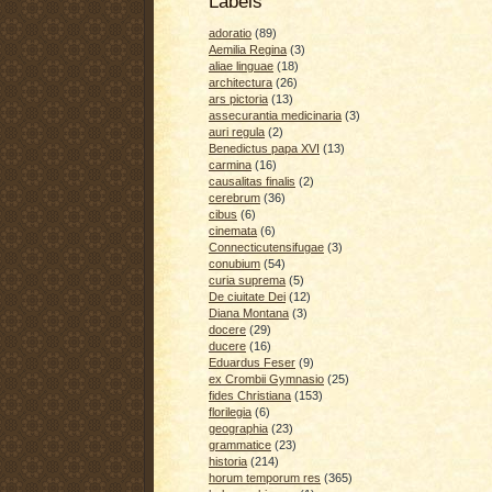
Labels
adoratio
(89)
Aemilia Regina
(3)
aliae linguae
(18)
architectura
(26)
ars pictoria
(13)
assecurantia medicinaria
(3)
auri regula
(2)
Benedictus papa XVI
(13)
carmina
(16)
causalitas finalis
(2)
cerebrum
(36)
cibus
(6)
cinemata
(6)
Connecticutensifugae
(3)
conubium
(54)
curia suprema
(5)
De ciuitate Dei
(12)
Diana Montana
(3)
docere
(29)
ducere
(16)
Eduardus Feser
(9)
ex Crombii Gymnasio
(25)
fides Christiana
(153)
florilegia
(6)
geographia
(23)
grammatice
(23)
historia
(214)
horum temporum res
(365)