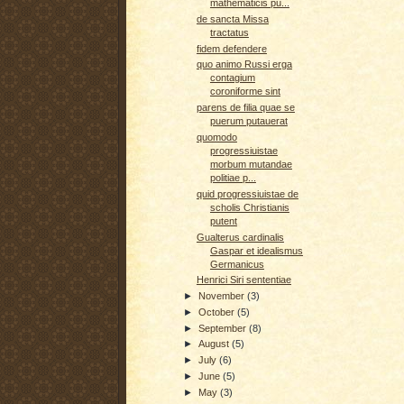
mathematicis pu...
de sancta Missa
tractatus
fidem defendere
quo animo Russi erga
contagium
coroniforme sint
parens de filia quae se
puerum putauerat
quomodo
progressiuistae
morbum mutandae
politiae p...
quid progressiuistae de
scholis Christianis
putent
Gualterus cardinalis
Gaspar et idealismus
Germanicus
Henrici Siri sententiae
►
November
(3)
►
October
(5)
►
September
(8)
►
August
(5)
►
July
(6)
►
June
(5)
►
May
(3)