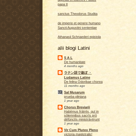
papa II
sanctus Theodorus Studita
de imperio et genere humano
Sancti Augustini sententiae
Athanasii Schnaederi epistola
alii blogi Latini
S A L
De humanitate
4 months ago
ラテン語で遊ぼ ・
Ludamus Latine
De felina Odoribae chorea
11 months ago
Sal Musarum
prueba pliniana
1 year ago
Chorus Breviarii
Habēmus frātrēs, quī in
sōlemnibus sacrīs prō
dēfūnctīs ministrāvērunt
1 year ago
Vir Cum Pluteo Pleno
victoria magistralis!