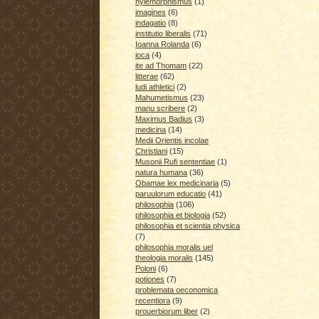
hylemorphismus
(1)
imagines
(6)
indagatio
(8)
institutio liberalis
(71)
Ioanna Rolanda
(6)
ioca
(4)
ite ad Thomam
(22)
litterae
(62)
ludi athletici
(2)
Mahumetismus
(23)
manu scribere
(2)
Maximus Badius
(3)
medicina
(14)
Medii Orientis incolae
Christiani
(15)
Musonii Rufi sententiae
(1)
natura humana
(36)
Obamae lex medicinaria
(5)
paruulorum educatio
(41)
philosophia
(106)
philosophia et biologia
(52)
philosophia et scientia physica
(7)
philosophia moralis uel
theologia moralis
(145)
Poloni
(6)
potiones
(7)
problemata oeconomica
recentiora
(9)
prouerbiorum liber
(2)