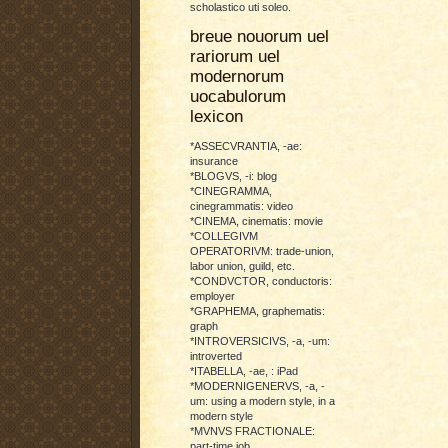
scholastico uti soleo.
breue nouorum uel
rariorum uel
modernorum
uocabulorum
lexicon
*ASSECVRANTIA, -ae:
insurance
*BLOGVS, -i: blog
*CINEGRAMMA,
cinegrammatis: video
*CINEMA, cinematis: movie
*COLLEGIVM
OPERATORIVM: trade-union,
labor union, guild, etc.
*CONDVCTOR, conductoris:
employer
*GRAPHEMA, graphematis:
graph
*INTROVERSICIVS, -a, -um:
introverted
*ITABELLA, -ae, : iPad
*MODERNIGENERVS, -a, -
um: using a modern style, in a
modern style
*MVNVS FRACTIONALE:
part-time job