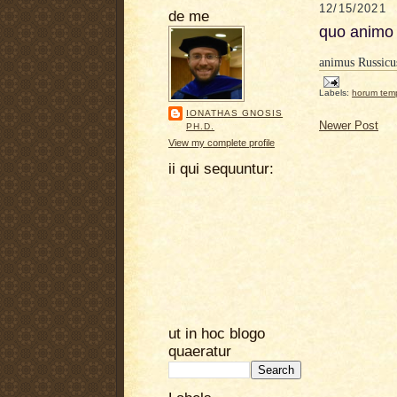
12/15/2021
de me
quo animo 
animus Russicu
Labels:
horum tem
IONATHAS GNOSIS
Newer Post
PH.D.
View my complete profile
ii qui sequuntur:
ut in hoc blogo
quaeratur