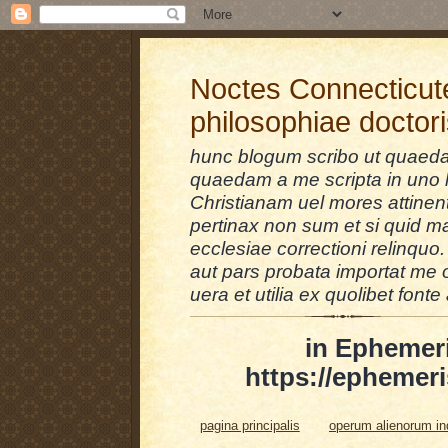
Noctes Connecticut
philosophiae doctor
hunc blogum scribo ut quaedam
quaedam a me scripta in uno l
Christianam uel mores attinent
pertinax non sum et si quid 
ecclesiae correctioni relinquo.
aut pars probata importat me 
uera et utilia ex quolibet fonte 
in Ephemer
https://ephemeri
pagina principalis
operum alienorum i