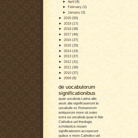
►
April
(8)
►
February
(2)
►
January
(3)
►
2020
(50)
►
2019
(17)
►
2018
(38)
►
2017
(46)
►
2016
(37)
►
2015
(29)
►
2014
(19)
►
2013
(37)
►
2012
(31)
►
2011
(38)
►
2010
(37)
►
2009
(8)
de uocabulorum
significationibus
quae uocabula Latina aliis
aeuis alia significauerunt iis
uocabulis ex Romanorum
antiquorum more uti soleo
extra ea uocabula quae in fide
Catholica uel theologia
scholastica nouam
significationem acceperunt
quibus e more Catholico uel