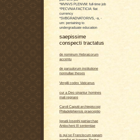
*MVNVS PLENVM: full-time job
*PECVNIA FACTICIA: fiat
currency
*SVBGRADVATORIVS, -a, -
um: pertaining to
undergraduate education
saepissime
conspecti tractatus
de nominum Hebraicorum
accentu
de paruulorum institutione
nonnullae theses
Vergilii codex Vaticanus
cur a Deo sinantur homines
mali regnare
Caroli Caputii archiepiscopi
Philadelphiensis praeceptio
Ignatii Iosephi patriarchae
Antiocheni III sententiae
is qui se Franciscum papam
appellat et Ioannes Paulus