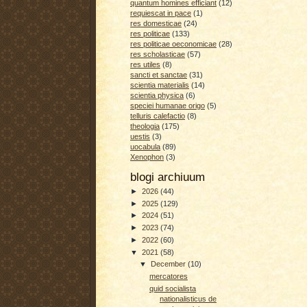
quantum homines efficiant
(12)
requiescat in pace
(1)
res domesticae
(24)
res politicae
(133)
res politicae oeconomicae
(28)
res scholasticae
(57)
res utiles
(8)
sancti et sanctae
(31)
scientia materialis
(14)
scientia physica
(6)
speciei humanae origo
(5)
telluris calefactio
(8)
theologia
(175)
uestis
(3)
uocabula
(89)
Xenophon
(3)
blogi archiuum
►
2026
(44)
►
2025
(129)
►
2024
(51)
►
2023
(74)
►
2022
(60)
▼
2021
(58)
▼
December
(10)
mercatores
quid socialista
nationalisticus de