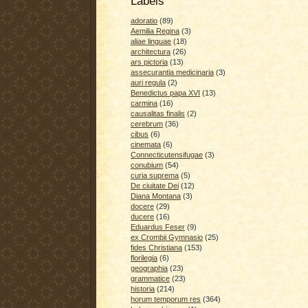
Labels
adoratio
(89)
Aemilia Regina
(3)
aliae linguae
(18)
architectura
(26)
ars pictoria
(13)
assecurantia medicinaria
(3)
auri regula
(2)
Benedictus papa XVI
(13)
carmina
(16)
causalitas finalis
(2)
cerebrum
(36)
cibus
(6)
cinemata
(6)
Connecticutensifugae
(3)
conubium
(54)
curia suprema
(5)
De ciuitate Dei
(12)
Diana Montana
(3)
docere
(29)
ducere
(16)
Eduardus Feser
(9)
ex Crombii Gymnasio
(25)
fides Christiana
(153)
florilegia
(6)
geographia
(23)
grammatice
(23)
historia
(214)
horum temporum res
(364)