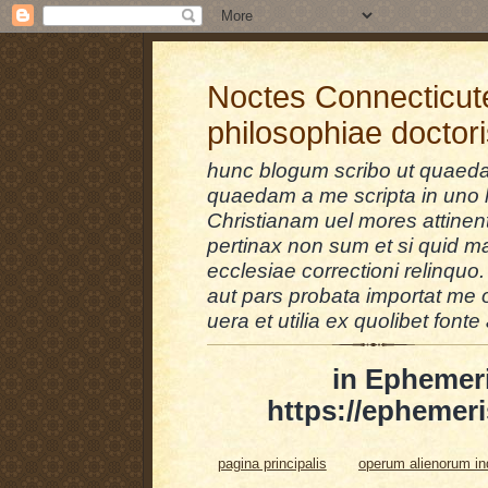
Noctes Connecticut
philosophiae doctor
hunc blogum scribo ut quaedam
quaedam a me scripta in uno l
Christianam uel mores attinent
pertinax non sum et si quid 
ecclesiae correctioni relinquo.
aut pars probata importat me 
uera et utilia ex quolibet fonte 
in Ephemer
https://ephemeri
pagina principalis
operum alienorum i