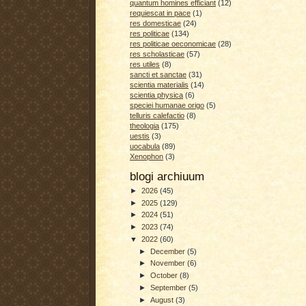
quantum homines efficiant
(12)
requiescat in pace
(1)
res domesticae
(24)
res politicae
(134)
res politicae oeconomicae
(28)
res scholasticae
(57)
res utiles
(8)
sancti et sanctae
(31)
scientia materialis
(14)
scientia physica
(6)
speciei humanae origo
(5)
telluris calefactio
(8)
theologia
(175)
uestis
(3)
uocabula
(89)
Xenophon
(3)
blogi archiuum
►
2026
(45)
►
2025
(129)
►
2024
(51)
►
2023
(74)
▼
2022
(60)
►
December
(5)
►
November
(6)
►
October
(8)
►
September
(5)
►
August
(3)