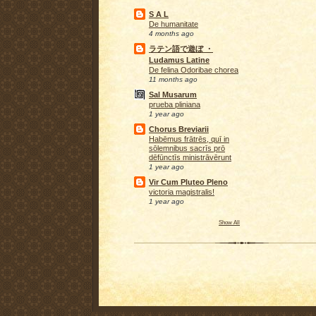
S A L
De humanitate
4 months ago
ラテン語で遊ぼ ・
Ludamus Latine
De felina Odoribae chorea
11 months ago
Sal Musarum
prueba pliniana
1 year ago
Chorus Breviarii
Habēmus frātrēs, quī in
sōlemnibus sacrīs prō
dēfūnctīs ministrāvērunt
1 year ago
Vir Cum Pluteo Pleno
victoria magistralis!
1 year ago
Show All