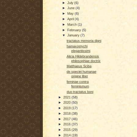
►
July
(6)
►
June
(4)
►
May
(6)
►
April
(4)
►
March
(1)
►
February
(5)
▼
January
(7)
tractatus memoria digni
hamaxostychi
elegantissimi
Alicia Hildebrandensis
philosophiae doctrix
Matthaeus Sciba
de speciei humanae
origine liber
feminae contra
feminismum
duo tractatus boni
►
2021
(58)
►
2020
(50)
►
2019
(17)
►
2018
(38)
►
2017
(46)
►
2016
(37)
►
2015
(29)
►
2014
(19)