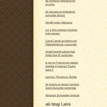
de nominum Hebraicorum
accentu
de paruulorum institutione
nonnullae theses
Vergilii codex Vaticanus
cur a Deo sinantur homines
mali regnare
Caroli Caputii archiepiscopi
Philadelphiensis praeceptio
Ignatii Iosephi patriarchae
Antiocheni III sententiae
is qui se Franciscum papam
appellat et Ioannes Paulus
papa II
sanctus Theodorus Studita
de imperio et genere humano
Sancti Augustini sententiae
Athanasii Schnaederi epistola
alii blogi Latini