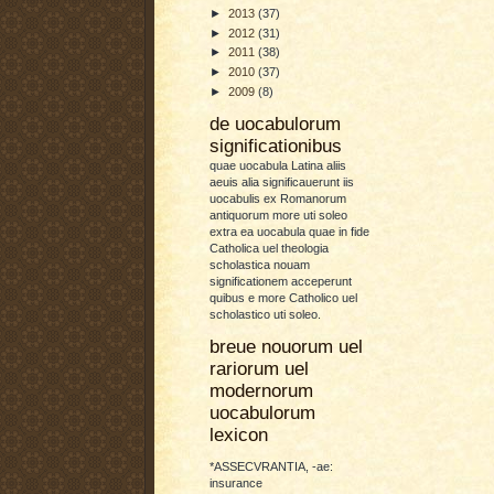
►
2013
(37)
►
2012
(31)
►
2011
(38)
►
2010
(37)
►
2009
(8)
de uocabulorum
significationibus
quae uocabula Latina aliis
aeuis alia significauerunt iis
uocabulis ex Romanorum
antiquorum more uti soleo
extra ea uocabula quae in fide
Catholica uel theologia
scholastica nouam
significationem acceperunt
quibus e more Catholico uel
scholastico uti soleo.
breue nouorum uel
rariorum uel
modernorum
uocabulorum
lexicon
*ASSECVRANTIA, -ae:
insurance