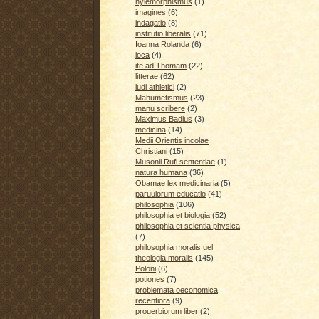
hylemorphismus
(1)
imagines
(6)
indagatio
(8)
institutio liberalis
(71)
Ioanna Rolanda
(6)
ioca
(4)
ite ad Thomam
(22)
litterae
(62)
ludi athletici
(2)
Mahumetismus
(23)
manu scribere
(2)
Maximus Badius
(3)
medicina
(14)
Medii Orientis incolae
Christiani
(15)
Musonii Rufi sententiae
(1)
natura humana
(36)
Obamae lex medicinaria
(5)
paruulorum educatio
(41)
philosophia
(106)
philosophia et biologia
(52)
philosophia et scientia physica
(7)
philosophia moralis uel
theologia moralis
(145)
Poloni
(6)
potiones
(7)
problemata oeconomica
recentiora
(9)
prouerbiorum liber
(2)