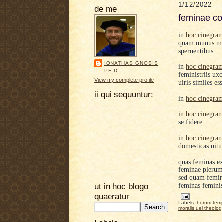
1/12/2022
de me
feminae c
in
hoc cinegra
quam munus maiu
spernentibus
IONATHAS GNOSIS
in
hoc cinegra
PH.D.
feministriis ux
View my complete profile
uiris similes es
ii qui sequuntur:
in
hoc cinegra
in
hoc cinegra
se fidere
in
hoc cinegra
domesticas uitu
quas feminas e
feminae plerum
sed quam femi
ut in hoc blogo
feminas feminis
quaeratur
Labels:
horum tem
moralis uel theolog