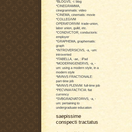
*BLOGVS, -i: blog
*CINEGRAMMA,
cinegrammatis: video
*CINEMA, cinematis: movie
*COLLEGIVM
OPERATORIVM: trade-union,
labor union, guild, etc.
*CONDVCTOR, conductoris:
employer
*GRAPHEMA, graphematis:
graph
*INTROVERSICIVS, -a, -um:
introverted
*ITABELLA, -ae, : iPad
*MODERNIGENERVS, -a, -
um: using a modern style, in a
modern style
*MVNVS FRACTIONALE:
part-time job
*MVNVS PLENVM: full-time job
*PECVNIA FACTICIA: fiat
currency
*SVBGRADVATORIVS, -a, -
um: pertaining to
undergraduate education
saepissime
conspecti tractatus