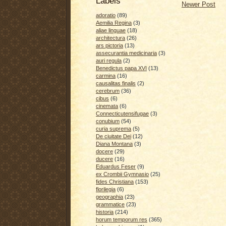
Labels
Newer Post
adoratio
(89)
Aemilia Regina
(3)
aliae linguae
(18)
architectura
(26)
ars pictoria
(13)
assecurantia medicinaria
(3)
auri regula
(2)
Benedictus papa XVI
(13)
carmina
(16)
causalitas finalis
(2)
cerebrum
(36)
cibus
(6)
cinemata
(6)
Connecticutensifugae
(3)
conubium
(54)
curia suprema
(5)
De ciuitate Dei
(12)
Diana Montana
(3)
docere
(29)
ducere
(16)
Eduardus Feser
(9)
ex Crombii Gymnasio
(25)
fides Christiana
(153)
florilegia
(6)
geographia
(23)
grammatice
(23)
historia
(214)
horum temporum res
(365)