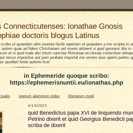
 Connecticutenses: Ionathae Gnosis
ophiae doctoris blogus Latinus
scribo ut quaedam olim inuenta facile reperiam et quaedam a me scripta in u
is autem quae ad fidem Christianam uel mores attinent si quid ignorans dixi i
sum et si quid male dixi totum sanctae Romanae ecclesiae correctioni relinquo
i aut nexus impositus aut pars probata importat me omnes eius operis partes a
 ex quolibet fonte auferre licet.
in Ephemeride quoque scribo:
https://ephemerisnuntii.eu/ionathas.php
cipalis
operum alienorum index
litterarum modi
4/14/2022
quid Benedictus papa XVI de linquendo mu
Petrino dixerit et quid Georgius Benedicti p
scriba de dixerit