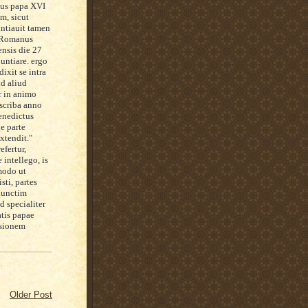
tus papa XVI
, sicut
untiauit tamen
t Romanus
nsis die 27
nuntiare. ergo
ixit se intra
id aliud
r in animo
scriba
anno
enedictus
e parte
xtendit."
refertur,
 intellego, is
modo ut
sti, partes
iunctim
d specialiter
atis papae
ssionem
Older Post