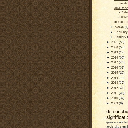
omnibu
quid Bene
XVI de
munere
meritocrat
►
March
(1
►
Februar
►
January
►
2021
(58)
►
2020
(50)
►
2019
(17)
►
2018
(38)
►
2017
(46)
►
2016
(37)
►
2015
(29)
►
2014
(19)
►
2013
(37)
►
2012
(31)
►
2011
(38)
►
2010
(37)
►
2009
(8)
de uocab
significat
quae uocabula L
aeuis alia signif