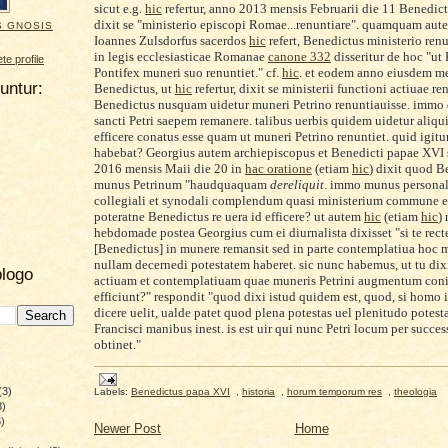
sicut
e.g.
hic
refertur, anno 2013 mensis Februarii die 11 Benedic
dixit
se "ministerio episcopi Romae...renuntiare".
quamquam autem
S GNOSIS
Ioannes Zulsdorfus sacerdos
hic
refert, Benedictus ministerio ren
in legis ecclesiasticae Romanae
canone 332
disseritur de hoc "u
e profile
Pontifex muneri suo renuntiet." cf.
hic
. et eodem anno eiusdem me
uuntur:
Benedictus, ut
hic
refertur, dixit se ministerii functioni actiuae re
Benedictus nusquam uidetur muneri Petrino renuntiauisse. immo d
sancti Petri saepem remanere. talibus uerbis quidem uidetur aliqu
efficere conatus esse quam ut muneri Petrino renuntiet. quid igitu
habebat?
Georgius autem archiepiscopus et Benedicti papae XVI 
2016 mensis Maii die 20 in
hac oratione
(etiam
hic
) dixit quod B
munus Petrinum "haudquaquam
dereliquit
. immo munus personal
collegiali et synodali complendum quasi ministerium commune e
poteratne Benedictus re uera id efficere? ut autem
hic
(etiam
hic
) 
hebdomade postea Georgius cum ei diurnalista dixisset "si te recte
[Benedictus] in munere remansit sed in parte contemplatiua hoc 
nullam decernedi potestatem haberet. sic nunc habemus, ut tu dixi
blogo
actiuam et contemplatiuam quae muneris Petrini augmentum con
efficiunt?" respondit "quod dixi istud quidem est, quod, si homo i
dicere uelit, ualde patet quod plena potestas uel plenitudo potest
Francisci manibus inest. is est uir qui nunc Petri locum per succe
obtinet."
(3)
Labels:
Benedictus papa XVI
,
historia
,
horum temporum res
,
theologia
8)
)
Newer Post
Home
)