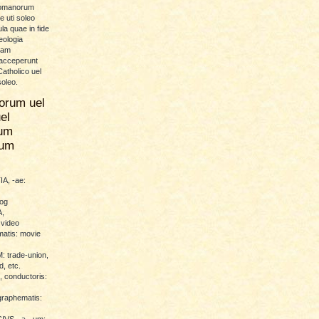
Romanorum
 uti soleo
la quae in fide
eologia
uam
 acceperunt
atholico uel
soleo.
orum uel
el
um
rum
A, -ae:
log
,
 video
atis: movie
trade-union,
d, etc.
conductoris:
raphematis:
VS, -a, -um: