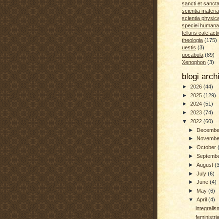
sancti et sanct
scientia materia
scientia physic
speciei humana
telluris calefacti
theologia
(175)
uestis
(3)
uocabula
(89)
Xenophon
(3)
blogi arc
►
2026
(44)
►
2025
(129)
►
2024
(51)
►
2023
(74)
▼
2022
(60)
►
Decemb
►
Novemb
►
October
►
Septemb
►
August
(
►
July
(6)
►
June
(4)
►
May
(6)
▼
April
(4)
integrali
feministr