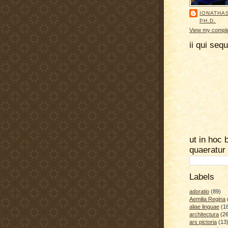
IONATHA
PH.D.
View my complet
ii qui seq
ut in hoc 
quaeratur
Labels
adoratio
(89)
Aemilia Regina
aliae linguae
(1
architectura
(26
ars pictoria
(13