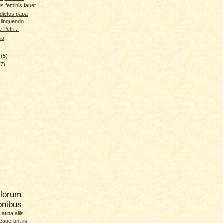
s feminis fauet
dictus papa
 linquendo
 Petri...
ia
)
y
(5)
(7)
ulorum
ionibus
atina aliis
icauerunt iis