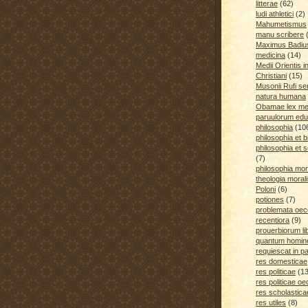
litterae
(62)
ludi athletici
(2)
Mahumetismus
manu scribere
Maximus Badiu
medicina
(14)
Medii Orientis i
Christiani
(15)
Musonii Rufi se
natura humana
Obamae lex med
paruulorum edu
philosophia
(10
philosophia et b
philosophia et s
(7)
philosophia mora
theologia moral
Poloni
(6)
potiones
(7)
problemata oe
recentiora
(9)
prouerbiorum li
quantum homines
requiescat in p
res domesticae
res politicae
(1
res politicae o
res scholastica
res utiles
(8)