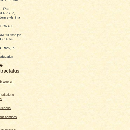
 : iPad
RVS, -a, -
ern style, in a
TIONALE:
 full-time job
CIA: fiat
RIVS, -a, -
o
education
me
tractatus
braicorum
nstitutione
es
aticanus
ntur homines