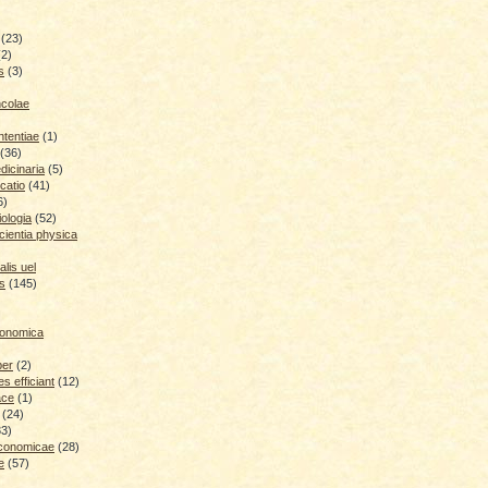
(23)
(2)
s
(3)
ncolae
ntentiae
(1)
(36)
icinaria
(5)
catio
(41)
6)
iologia
(52)
cientia physica
lis uel
is
(145)
conomica
ber
(2)
 efficiant
(12)
ace
(1)
(24)
33)
economicae
(28)
e
(57)