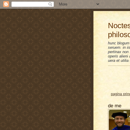
Noctes
philos
hunc blogum 
seruem. in i
pertinax non 
operis alien
uera et utilia
pagina prin
de me