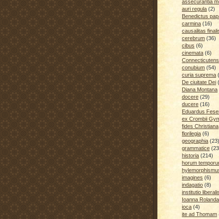
assecurantia me
auri regula
(2)
Benedictus pap
carmina
(16)
causalitas finali
cerebrum
(36)
cibus
(6)
cinemata
(6)
Connecticutens
conubium
(54)
curia suprema
De ciuitate Dei
Diana Montana
docere
(29)
ducere
(16)
Eduardus Fese
ex Crombii Gy
fides Christiana
florilegia
(6)
geographia
(23
grammatice
(23
historia
(214)
horum temporu
hylemorphismu
imagines
(6)
indagatio
(8)
institutio liberali
Ioanna Rolanda
ioca
(4)
ite ad Thomam