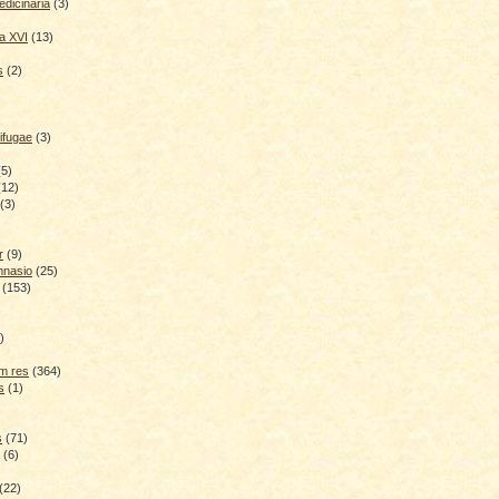
dicinaria
(3)
a XVI
(13)
s
(2)
ifugae
(3)
(5)
(12)
(3)
r
(9)
mnasio
(25)
(153)
)
)
m res
(364)
s
(1)
s
(71)
(6)
(22)