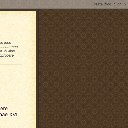
no loco
n sensu meo
. nullius
pprobare.
nere
apae XVI