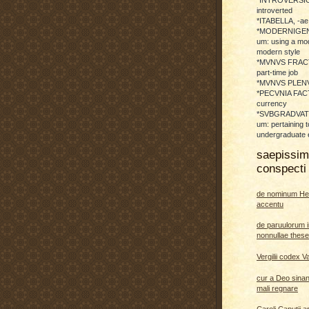
introverted
*ITABELLA, -ae,
*MODERNIGENE
um: using a mod
modern style
*MVNVS FRAC
part-time job
*MVNVS PLENVM:
*PECVNIA FACTI
currency
*SVBGRADVATO
um: pertaining t
undergraduate 
saepissi
conspecti 
de nominum He
accentu
de paruulorum i
nonnullae thes
Vergilii codex V
cur a Deo sina
mali regnare