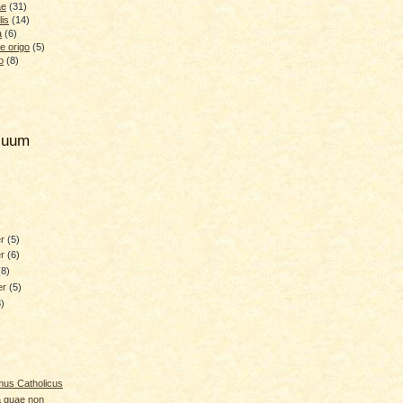
ae
(31)
lis
(14)
a
(6)
e origo
(5)
o
(8)
hiuum
er
(5)
er
(6)
(8)
er
(5)
3)
smus Catholicus
ia quae non