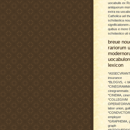
uocabulis ex 
antiquorum more
extra ea uocabu
Catholica uel th
scholastica no
significationem
quibus e more C
scholastico uti 
breue nou
rariorum u
modernor
uocabulo
lexicon
*ASSECVRANTI
insurance
*BLOGVS, -i: b
*CINEGRAMMA
cinegrammatis:
*CINEMA, cinem
*COLLEGIVM
OPERATORIVM: 
labor union, guil
*CONDVCTOR, 
employer
*GRAPHEMA, g
graph
*INTROVERSICI