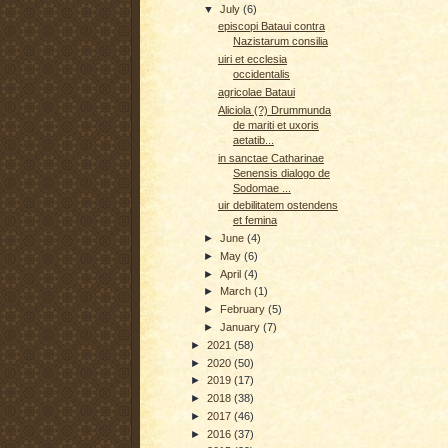
▼
July
(6)
episcopi Bataui contra
Nazistarum consilia
uiri et ecclesia
occidentalis
agricolae Bataui
Aliciola (?) Drummunda
de mariti et uxoris
aetatib...
in sanctae Catharinae
Senensis dialogo de
Sodomae ...
uir debilitatem ostendens
et femina
►
June
(4)
►
May
(6)
►
April
(4)
►
March
(1)
►
February
(5)
►
January
(7)
►
2021
(58)
►
2020
(50)
►
2019
(17)
►
2018
(38)
►
2017
(46)
►
2016
(37)