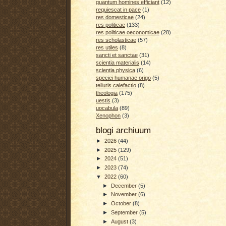
quantum homines efficiant
(12)
requiescat in pace
(1)
res domesticae
(24)
res politicae
(133)
res politicae oeconomicae
(28)
res scholasticae
(57)
res utiles
(8)
sancti et sanctae
(31)
scientia materialis
(14)
scientia physica
(6)
speciei humanae origo
(5)
telluris calefactio
(8)
theologia
(175)
uestis
(3)
uocabula
(89)
Xenophon
(3)
blogi archiuum
►
2026
(44)
►
2025
(129)
►
2024
(51)
►
2023
(74)
▼
2022
(60)
►
December
(5)
►
November
(6)
►
October
(8)
►
September
(5)
►
August
(3)