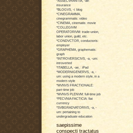
*ASSECVRANTIA, -ae:
insurance
*BLOGVS, -i: blog
*CINEGRAMMA,
cinegrammatis: video
*CINEMA, cinematis: movie
*COLLEGIVM
OPERATORIVM: trade-union,
labor union, guild, etc.
*CONDVCTOR, conductoris:
employer
*GRAPHEMA, graphematis:
graph
*INTROVERSICIVS, -a, -um:
introverted
*ITABELLA, -ae, : iPad
*MODERNIGENERVS, -a, -
um: using a modern style, in a
modern style
*MVNVS FRACTIONALE:
part-time job
*MVNVS PLENVM: full-time job
*PECVNIA FACTICIA: fiat
currency
*SVBGRADVATORIVS, -a, -
um: pertaining to
undergraduate education
saepissime
conspecti tractatus