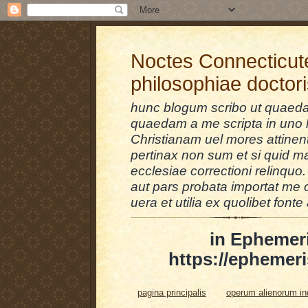
Noctes Connecticut
philosophiae doctor
hunc blogum scribo ut quaedam
quaedam a me scripta in uno l
Christianam uel mores attinent
pertinax non sum et si quid 
ecclesiae correctioni relinquo.
aut pars probata importat me 
uera et utilia ex quolibet fonte 
in Ephemer
https://ephemeri
pagina principalis
operum alienorum i