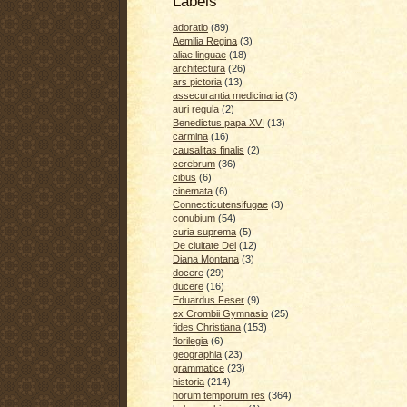
Labels
adoratio
(89)
Aemilia Regina
(3)
aliae linguae
(18)
architectura
(26)
ars pictoria
(13)
assecurantia medicinaria
(3)
auri regula
(2)
Benedictus papa XVI
(13)
carmina
(16)
causalitas finalis
(2)
cerebrum
(36)
cibus
(6)
cinemata
(6)
Connecticutensifugae
(3)
conubium
(54)
curia suprema
(5)
De ciuitate Dei
(12)
Diana Montana
(3)
docere
(29)
ducere
(16)
Eduardus Feser
(9)
ex Crombii Gymnasio
(25)
fides Christiana
(153)
florilegia
(6)
geographia
(23)
grammatice
(23)
historia
(214)
horum temporum res
(364)