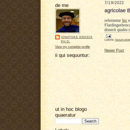
7/19/2022
de me
agricolae 
referuntur
hic
e
Flardingerbroca
disserit quales 
IONATHAS GNOSIS
Labels:
horum tem
PH.D.
View my complete profile
Newer Post
ii qui sequuntur:
ut in hoc blogo
quaeratur