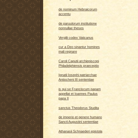
de nominum Hebraicorum
accentu
de paruulorum institutione
nonnullae theses
Vergilii codex Vaticanus
cur a Deo sinantur homines
mali regnare
Caroli Caputii archiepiscopi
Philadelphiensis praeceptio
Ignatii Iosephi patriarchae
Antiocheni III sententiae
is qui se Franciscum papam
appellat et Ioannes Paulus
papa II
sanctus Theodorus Studita
de imperio et genere humano
Sancti Augustini sententiae
Athanasii Schnaederi epistola