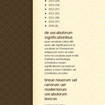
►
2015
(29)
►
2014
(19)
►
2013
(37)
►
2012
(31)
►
2011
(38)
►
2010
(37)
►
2009
(8)
de uocabulorum
significationibus
quae uocabula Latina aliis
aeuis alia significauerunt iis
uocabulis ex Romanorum
antiquorum more uti soleo
extra ea uocabula quae in fide
Catholica uel theologia
scholastica nouam
significationem acceperunt
quibus e more Catholico uel
scholastico uti soleo.
breue nouorum uel
rariorum uel
modernorum
uocabulorum
lexicon