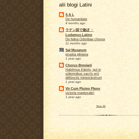
alii blogi Latini
S A L
De humanitate
4 months ago
ラテン語で遊ぼ ・
Ludamus Latine
De felina Odoribae chorea
11 months ago
Sal Musarum
prueba pliniana
1 year ago
Chorus Breviarii
Habēmus frātrēs, quī in
sōlemnibus sacrīs prō
dēfūnctīs ministrāvērunt
1 year ago
Vir Cum Pluteo Pleno
victoria magistralis!
1 year ago
Show All