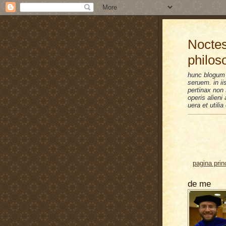
Noctes
philos
hunc blogum 
seruem. in i
pertinax non 
operis alien
uera et utilia
pagina prin
de me