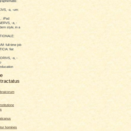
raphematis:
VS, -a, -um:
 : iPad
RVS, -a, -
ern style, in a
TIONALE:
 full-time job
CIA: fiat
RIVS, -a, -
o
education
me
tractatus
braicorum
nstitutione
es
aticanus
ntur homines