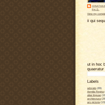
IONATHA
PH.D.
View my complet
ii qui seq
ut in hoc 
quaeratur
Labels
adoratio
(89)
Aemilia Regina
aliae linguae
(1
architectura
(26
ars pictoria
(13