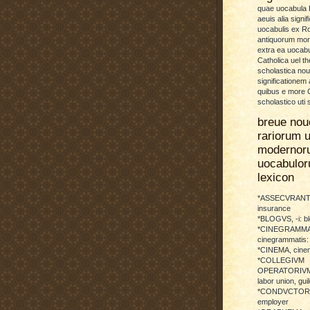
quae uocabula L
aeuis alia signif
uocabulis ex 
antiquorum more
extra ea uocabu
Catholica uel th
scholastica no
significationem
quibus e more C
scholastico uti 
breue nou
rariorum u
modernor
uocabulo
lexicon
*ASSECVRANTI
insurance
*BLOGVS, -i: b
*CINEGRAMMA
cinegrammatis:
*CINEMA, cinem
*COLLEGIVM
OPERATORIVM: 
labor union, guil
*CONDVCTOR, 
employer