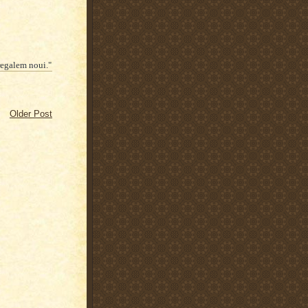
egalem noui."
Older Post