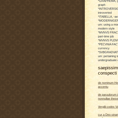
*GRAPHEMA, g
graph
*INTROVERSICI
introverted
*ITABELLA, -ae,
*MODERNIGENE
um: using a mod
modern style
*MVNVS FRAC
part-time job
*MVNVS PLENVM:
*PECVNIA FACTI
currency
*SVBGRADVATO
um: pertaining t
undergraduate 
saepissi
conspecti 
de nominum He
accentu
de paruulorum i
nonnullae thes
Vergilii codex V
cur a Deo sina