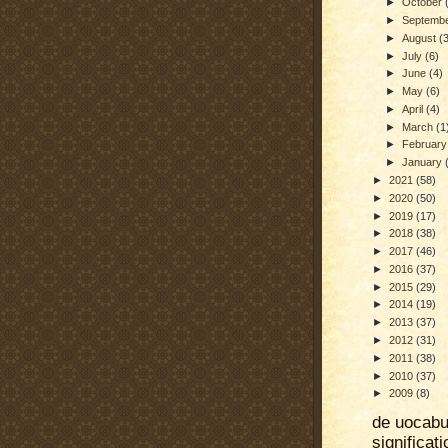
►
October
►
Septemb
►
August
(
►
July
(6)
►
June
(4)
►
May
(6)
►
April
(4)
►
March
(1
►
Februar
►
January
►
2021
(58)
►
2020
(50)
►
2019
(17)
►
2018
(38)
►
2017
(46)
►
2016
(37)
►
2015
(29)
►
2014
(19)
►
2013
(37)
►
2012
(31)
►
2011
(38)
►
2010
(37)
►
2009
(8)
de uocab
significat