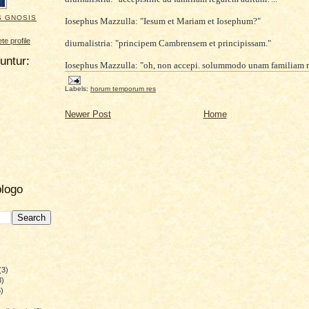
S GNOSIS
Iosephus Mazzulla: "Iesum et Mariam et Iosephum?"
e profile
diurnalistria: "principem Cambrensem et principissam."
uuntur:
Iosephus Mazzulla:
"oh, non accepi. solummodo unam familiam r
Labels:
horum temporum res
Newer Post
Home
blogo
(3)
8)
)
)