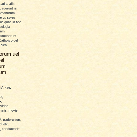
atina aliis
icauerunt iis
Romanorum
 uti soleo
la quae in fide
eologia
uam
 acceperunt
atholico uel
soleo.
orum uel
el
um
rum
A, -ae:
log
,
 video
atis: movie
trade-union,
d, etc.
conductoris: