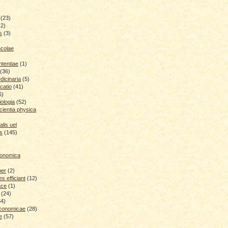
(23)
(2)
s
(3)
ncolae
ntentiae
(1)
(36)
icinaria
(5)
catio
(41)
6)
iologia
(52)
cientia physica
lis uel
is
(145)
conomica
ber
(2)
 efficiant
(12)
ace
(1)
(24)
34)
economicae
(28)
e
(57)