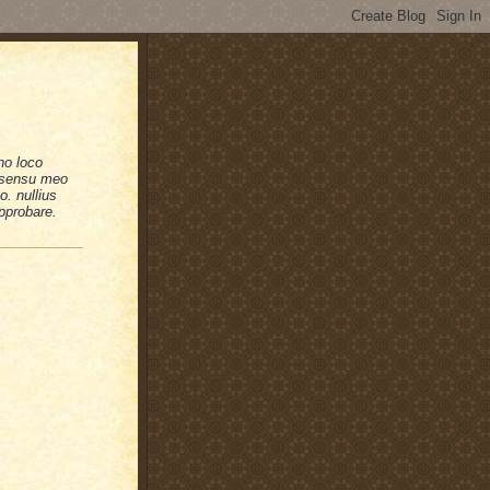
no loco
n sensu meo
. nullius
pprobare.