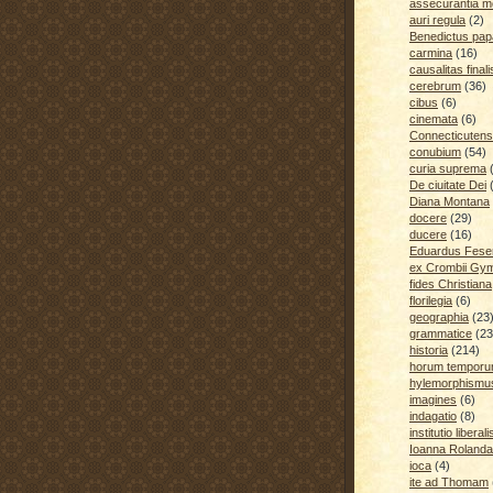
assecurantia me
auri regula
(2)
Benedictus pap
carmina
(16)
causalitas finali
cerebrum
(36)
cibus
(6)
cinemata
(6)
Connecticutens
conubium
(54)
curia suprema
De ciuitate Dei
Diana Montana
docere
(29)
ducere
(16)
Eduardus Fese
ex Crombii Gy
fides Christiana
florilegia
(6)
geographia
(23
grammatice
(23
historia
(214)
horum temporu
hylemorphismu
imagines
(6)
indagatio
(8)
institutio liberali
Ioanna Rolanda
ioca
(4)
ite ad Thomam