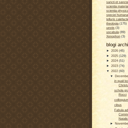
sancti et sanct
scientia materia
scientia physic
speciei humana
telluris calefacti
theologia
(175)
uestis
(3)
uocabula
(89)
Xenophon
(3)
blogi arc
►
2026
(45)
►
2025
(129)
►
2024
(51)
►
2023
(74)
▼
2022
(60)
▼
Decemb
in quali l
Christu
schola gr
Rocci
colloquiu
cibus
Fabula ad
Comme
Natalic
►
Novemb