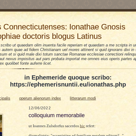
 Connecticutenses: Ionathae Gnosis
ophiae doctoris blogus Latinus
scribo ut quaedam olim inuenta facile reperiam et quaedam a me scripta in u
is autem quae ad fidem Christianam uel mores attinent si quid ignorans dixi i
sum et si quid male dixi totum sanctae Romanae ecclesiae correctioni relinquo
i aut nexus impositus aut pars probata importat me omnes eius operis partes a
 ex quolibet fonte auferre licet.
in Ephemeride quoque scribo:
https://ephemerisnuntii.eu/ionathas.php
cipalis
operum alienorum index
litterarum modi
12/06/2022
colloquium memorabile
ut Ioannes Zulsdorfus sacerdos
hic
refert:
diurnalistria: "accepistine ad familiam regalem aditum?..."