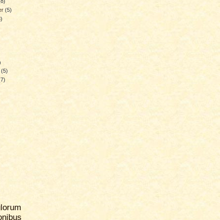
(8)
er
(5)
3)
)
y
(5)
(7)
ulorum
ionibus