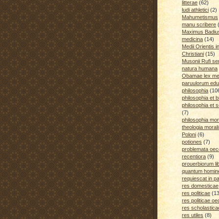
litterae
(62)
ludi athletici
(2)
Mahumetismus
manu scribere
Maximus Badiu
medicina
(14)
Medii Orientis i
Christiani
(15)
Musonii Rufi se
natura humana
Obamae lex med
paruulorum edu
philosophia
(10
philosophia et b
philosophia et s
(7)
philosophia mora
theologia moral
Poloni
(6)
potiones
(7)
problemata oe
recentiora
(9)
prouerbiorum li
quantum homines
requiescat in p
res domesticae
res politicae
(1
res politicae o
res scholastica
res utiles
(8)