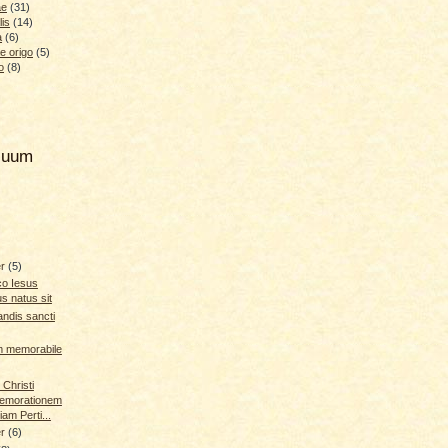
ae
(31)
lis
(14)
a
(6)
e origo
(5)
o
(8)
hiuum
er
(5)
oco Iesus
s natus sit
andis sancti
m memorabile
 Christi
morationem
iam Perti...
er
(6)