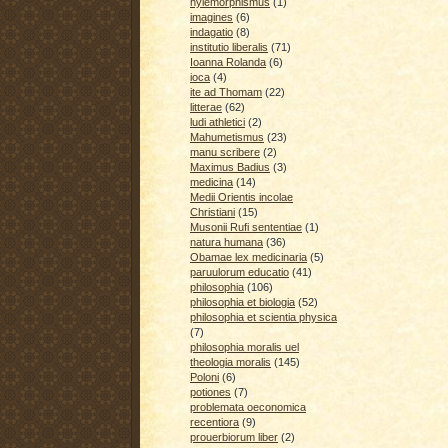
hylemorphismus
(1)
imagines
(6)
indagatio
(8)
institutio liberalis
(71)
Ioanna Rolanda
(6)
ioca
(4)
ite ad Thomam
(22)
litterae
(62)
ludi athletici
(2)
Mahumetismus
(23)
manu scribere
(2)
Maximus Badius
(3)
medicina
(14)
Medii Orientis incolae
Christiani
(15)
Musonii Rufi sententiae
(1)
natura humana
(36)
Obamae lex medicinaria
(5)
paruulorum educatio
(41)
philosophia
(106)
philosophia et biologia
(52)
philosophia et scientia physica
(7)
philosophia moralis uel
theologia moralis
(145)
Poloni
(6)
potiones
(7)
problemata oeconomica
recentiora
(9)
prouerbiorum liber
(2)