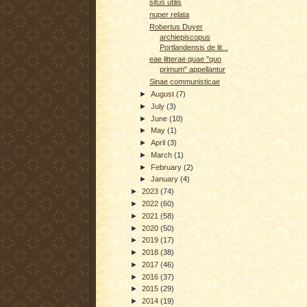
situs utilis
nuper relata
Robertus Duyer
archiepiscopus
Portlandensis de lit...
eae litterae quae "quo
primum" appellantur
Sinae communisticae
►
August
(7)
►
July
(3)
►
June
(10)
►
May
(1)
►
April
(3)
►
March
(1)
►
February
(2)
►
January
(4)
►
2023
(74)
►
2022
(60)
►
2021
(58)
►
2020
(50)
►
2019
(17)
►
2018
(38)
►
2017
(46)
►
2016
(37)
►
2015
(29)
►
2014
(19)