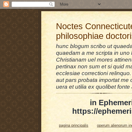
Noctes Connecticut
philosophiae doctor
hunc blogum scribo ut quaedam
quaedam a me scripta in uno l
Christianam uel mores attinent
pertinax non sum et si quid 
ecclesiae correctioni relinquo.
aut pars probata importat me 
uera et utilia ex quolibet fonte 
in Ephemer
https://ephemeri
pagina principalis
operum alienorum i