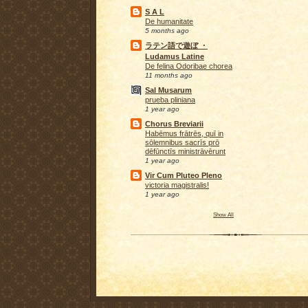
S A L
De humanitate
5 months ago
ラテン語で遊ぼ ・
Ludamus Latine
De felina Odoribae chorea
11 months ago
Sal Musarum
prueba pliniana
1 year ago
Chorus Breviarii
Habēmus frātrēs, quī in
sōlemnibus sacrīs prō
dēfūnctīs ministrāvērunt
1 year ago
Vir Cum Pluteo Pleno
victoria magistralis!
1 year ago
Show All