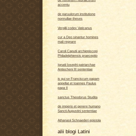
de nominum Hebraicorum
accentu
de paruulorum institutione
nonnullae theses
Vergilii codex Vaticanus
cur a Deo sinantur homines
mali regnare
Caroli Caputii archiepiscopi
Philadelphiensis praeceptio
Ignatii Iosephi patriarchae
Antiocheni III sententiae
is qui se Franciscum papam
appellat et Ioannes Paulus
papa II
sanctus Theodorus Studita
de imperio et genere humano
Sancti Augustini sententiae
Athanasii Schnaederi epistola
alii blogi Latini