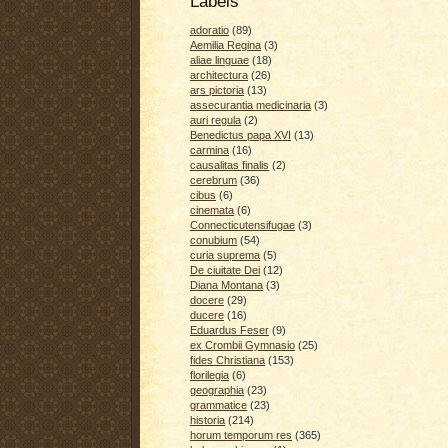
Labels
adoratio
(89)
Aemilia Regina
(3)
aliae linguae
(18)
architectura
(26)
ars pictoria
(13)
assecurantia medicinaria
(3)
auri regula
(2)
Benedictus papa XVI
(13)
carmina
(16)
causalitas finalis
(2)
cerebrum
(36)
cibus
(6)
cinemata
(6)
Connecticutensifugae
(3)
conubium
(54)
curia suprema
(5)
De ciuitate Dei
(12)
Diana Montana
(3)
docere
(29)
ducere
(16)
Eduardus Feser
(9)
ex Crombii Gymnasio
(25)
fides Christiana
(153)
florilegia
(6)
geographia
(23)
grammatice
(23)
historia
(214)
horum temporum res
(365)