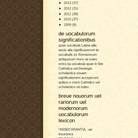
►
2013
(37)
►
2012
(31)
►
2011
(38)
►
2010
(37)
►
2009
(8)
de uocabulorum
significationibus
quae uocabula Latina aliis
aeuis alia significauerunt iis
uocabulis ex Romanorum
antiquorum more uti soleo
extra ea uocabula quae in fide
Catholica uel theologia
scholastica nouam
significationem acceperunt
quibus e more Catholico uel
scholastico uti soleo.
breue nouorum uel
rariorum uel
modernorum
uocabulorum
lexicon
*ASSECVRANTIA, -ae:
insurance