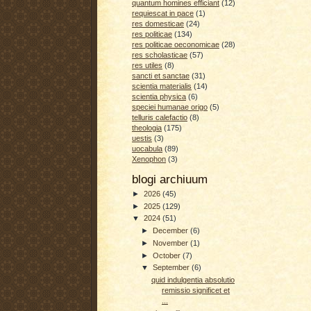
quantum homines efficiant
(12)
requiescat in pace
(1)
res domesticae
(24)
res politicae
(134)
res politicae oeconomicae
(28)
res scholasticae
(57)
res utiles
(8)
sancti et sanctae
(31)
scientia materialis
(14)
scientia physica
(6)
speciei humanae origo
(5)
telluris calefactio
(8)
theologia
(175)
uestis
(3)
uocabula
(89)
Xenophon
(3)
blogi archiuum
►
2026
(45)
►
2025
(129)
▼
2024
(51)
►
December
(6)
►
November
(1)
►
October
(7)
▼
September
(6)
quid indulgentia absolutio
remissio significet et
...