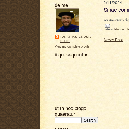
9/11/2024
de me
Sinae com
res memoratu d
Labels:
historia
,
h
IONATHAS GNOSIS
Newer Post
PH.D.
View my complete profile
ii qui sequuntur:
ut in hoc blogo
quaeratur