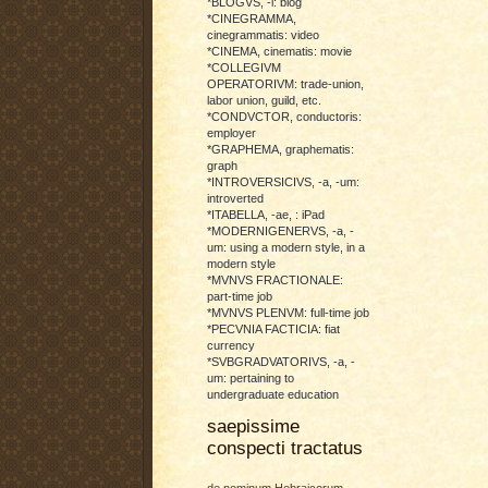
*BLOGVS, -i: blog
*CINEGRAMMA,
cinegrammatis: video
*CINEMA, cinematis: movie
*COLLEGIVM
OPERATORIVM: trade-union,
labor union, guild, etc.
*CONDVCTOR, conductoris:
employer
*GRAPHEMA, graphematis:
graph
*INTROVERSICIVS, -a, -um:
introverted
*ITABELLA, -ae, : iPad
*MODERNIGENERVS, -a, -
um: using a modern style, in a
modern style
*MVNVS FRACTIONALE:
part-time job
*MVNVS PLENVM: full-time job
*PECVNIA FACTICIA: fiat
currency
*SVBGRADVATORIVS, -a, -
um: pertaining to
undergraduate education
saepissime
conspecti tractatus