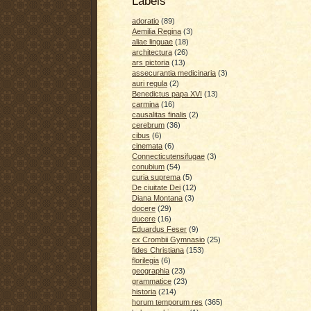
Labels
adoratio
(89)
Aemilia Regina
(3)
aliae linguae
(18)
architectura
(26)
ars pictoria
(13)
assecurantia medicinaria
(3)
auri regula
(2)
Benedictus papa XVI
(13)
carmina
(16)
causalitas finalis
(2)
cerebrum
(36)
cibus
(6)
cinemata
(6)
Connecticutensifugae
(3)
conubium
(54)
curia suprema
(5)
De ciuitate Dei
(12)
Diana Montana
(3)
docere
(29)
ducere
(16)
Eduardus Feser
(9)
ex Crombii Gymnasio
(25)
fides Christiana
(153)
florilegia
(6)
geographia
(23)
grammatice
(23)
historia
(214)
horum temporum res
(365)