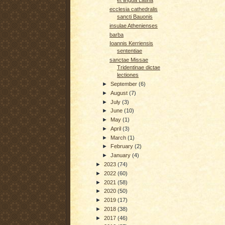
et lingua Latina
ecclesia cathedralis
sancti Bauonis
insulae Athenienses
barba
Ioannis Kerriensis
sententiae
sanctae Missae
Tridentinae dictae
lectiones
►
September
(6)
►
August
(7)
►
July
(3)
►
June
(10)
►
May
(1)
►
April
(3)
►
March
(1)
►
February
(2)
►
January
(4)
►
2023
(74)
►
2022
(60)
►
2021
(58)
►
2020
(50)
►
2019
(17)
►
2018
(38)
►
2017
(46)