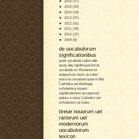
►
2016
(37)
►
2015
(29)
►
2014
(19)
►
2013
(37)
►
2012
(31)
►
2011
(38)
►
2010
(37)
►
2009
(8)
de uocabulorum
significationibus
quae uocabula Latina aliis
aeuis alia significauerunt iis
uocabulis ex Romanorum
antiquorum more uti soleo
extra ea uocabula quae in fide
Catholica uel theologia
scholastica nouam
significationem acceperunt
quibus e more Catholico uel
scholastico uti soleo.
breue nouorum uel
rariorum uel
modernorum
uocabulorum
lexicon