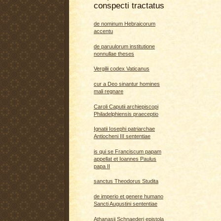
conspecti tractatus
de nominum Hebraicorum
accentu
de paruulorum institutione
nonnullae theses
Vergilii codex Vaticanus
cur a Deo sinantur homines
mali regnare
Caroli Caputii archiepiscopi
Philadelphiensis praeceptio
Ignatii Iosephi patriarchae
Antiocheni III sententiae
is qui se Franciscum papam
appellat et Ioannes Paulus
papa II
sanctus Theodorus Studita
de imperio et genere humano
Sancti Augustini sententiae
Athanasii Schnaederi epistola