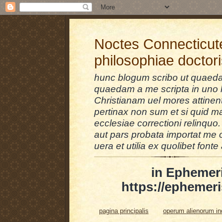
Noctes Connecticut
philosophiae doctor
hunc blogum scribo ut quaedam
quaedam a me scripta in uno l
Christianam uel mores attinent
pertinax non sum et si quid 
ecclesiae correctioni relinquo.
aut pars probata importat me 
uera et utilia ex quolibet fonte 
in Ephemer
https://ephemeri
pagina principalis
operum alienorum i