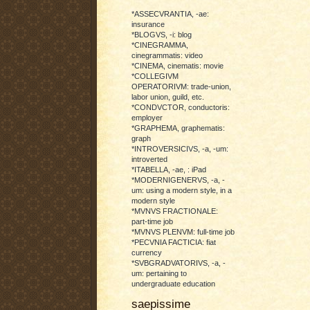
*ASSECVRANTIA, -ae:
insurance
*BLOGVS, -i: blog
*CINEGRAMMA,
cinegrammatis: video
*CINEMA, cinematis: movie
*COLLEGIVM
OPERATORIVM: trade-union,
labor union, guild, etc.
*CONDVCTOR, conductoris:
employer
*GRAPHEMA, graphematis:
graph
*INTROVERSICIVS, -a, -um:
introverted
*ITABELLA, -ae, : iPad
*MODERNIGENERVS, -a, -
um: using a modern style, in a
modern style
*MVNVS FRACTIONALE:
part-time job
*MVNVS PLENVM: full-time job
*PECVNIA FACTICIA: fiat
currency
*SVBGRADVATORIVS, -a, -
um: pertaining to
undergraduate education
saepissime