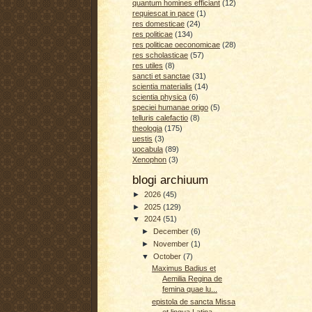
quantum homines efficiant
(12)
requiescat in pace
(1)
res domesticae
(24)
res politicae
(134)
res politicae oeconomicae
(28)
res scholasticae
(57)
res utiles
(8)
sancti et sanctae
(31)
scientia materialis
(14)
scientia physica
(6)
speciei humanae origo
(5)
telluris calefactio
(8)
theologia
(175)
uestis
(3)
uocabula
(89)
Xenophon
(3)
blogi archiuum
►
2026
(45)
►
2025
(129)
▼
2024
(51)
►
December
(6)
►
November
(1)
▼
October
(7)
Maximus Badius et
Aemilia Regina de
femina quae lu...
epistola de sancta Missa