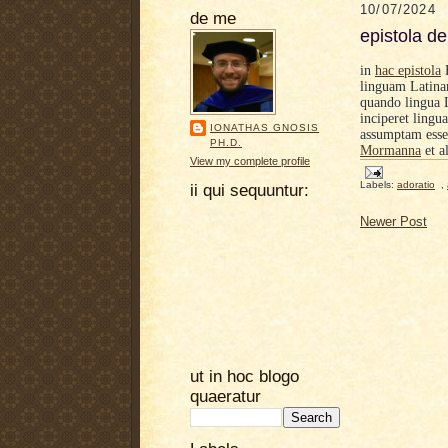
10/07/2024
de me
epistola de
in
hac epistola
E
linguam Latinam
quando lingua L
inciperet lingu
IONATHAS GNOSIS
assumptam esse
PH.D.
Mormanna
et a
View my complete profile
Labels:
adoratio
,
ii qui sequuntur:
Newer Post
ut in hoc blogo
quaeratur