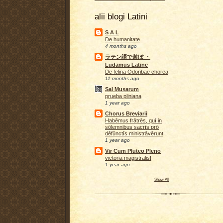
alii blogi Latini
S A L
De humanitate
4 months ago
ラテン語で遊ぼ ・
Ludamus Latine
De felina Odoribae chorea
11 months ago
Sal Musarum
prueba pliniana
1 year ago
Chorus Breviarii
Habēmus frātrēs, quī in
sōlemnibus sacrīs prō
dēfūnctīs ministrāvērunt
1 year ago
Vir Cum Pluteo Pleno
victoria magistralis!
1 year ago
Show All