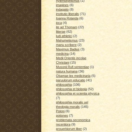
hylemorphismus
(1)
imagines
(6)
indagatio
(8)
institutio liberalis
(71)
Ioanna Rolanda
(6)
ioca
(4)
ite ad Thomam
(22)
litterae
(62)
ludi athletici
(2)
Mahumetismus
(23)
manu scribere
(2)
Maximus Badius
(3)
medicina
(14)
Medii Orientis incolae
Christiani
(15)
Musonii Rufi sententiae
(1)
natura humana
(36)
Obamae lex medicinaria
(5)
paruulorum educatio
(41)
philosophia
(106)
philosophia et biologia
(52)
philosophia et scientia physica
(7)
philosophia moralis uel
theologia moralis
(145)
Poloni
(6)
potiones
(7)
problemata oeconomica
recentiora
(9)
prouerbiorum liber
(2)