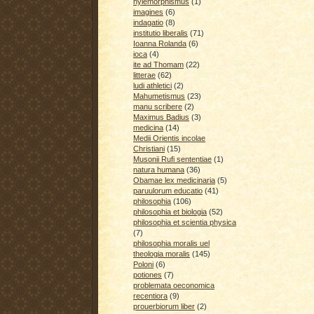
hylemorphismus
(1)
imagines
(6)
indagatio
(8)
institutio liberalis
(71)
Ioanna Rolanda
(6)
ioca
(4)
ite ad Thomam
(22)
litterae
(62)
ludi athletici
(2)
Mahumetismus
(23)
manu scribere
(2)
Maximus Badius
(3)
medicina
(14)
Medii Orientis incolae
Christiani
(15)
Musonii Rufi sententiae
(1)
natura humana
(36)
Obamae lex medicinaria
(5)
paruulorum educatio
(41)
philosophia
(106)
philosophia et biologia
(52)
philosophia et scientia physica
(7)
philosophia moralis uel
theologia moralis
(145)
Poloni
(6)
potiones
(7)
problemata oeconomica
recentiora
(9)
prouerbiorum liber
(2)