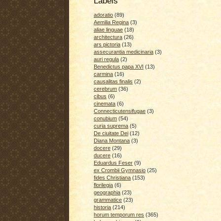
Labels
adoratio
(89)
Aemilia Regina
(3)
aliae linguae
(18)
architectura
(26)
ars pictoria
(13)
assecurantia medicinaria
(3)
auri regula
(2)
Benedictus papa XVI
(13)
carmina
(16)
causalitas finalis
(2)
cerebrum
(36)
cibus
(6)
cinemata
(6)
Connecticutensifugae
(3)
conubium
(54)
curia suprema
(5)
De ciuitate Dei
(12)
Diana Montana
(3)
docere
(29)
ducere
(16)
Eduardus Feser
(9)
ex Crombii Gymnasio
(25)
fides Christiana
(153)
florilegia
(6)
geographia
(23)
grammatice
(23)
historia
(214)
horum temporum res
(365)