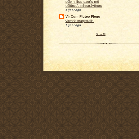
sōlemnibus sacrīs prō
dēfūnctīs ministrāvērunt
1 year ago
Vir Cum Pluteo Pleno
victoria magistralis!
1 year ago
Show All