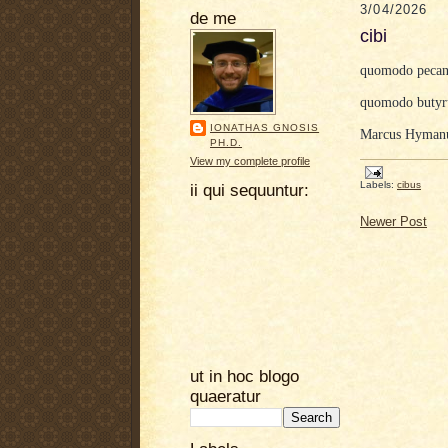
3/04/2026
de me
cibi
quomodo pecani
quomodo butyr
IONATHAS GNOSIS
Marcus Hymanus
PH.D.
View my complete profile
Labels:
cibus
ii qui sequuntur:
Newer Post
ut in hoc blogo
quaeratur