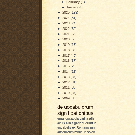
►
February
(7)
►
January
(5)
►
2025
(129)
►
2024
(51)
►
2023
(74)
►
2022
(60)
►
2021
(58)
►
2020
(50)
►
2019
(17)
►
2018
(38)
►
2017
(46)
►
2016
(37)
►
2015
(29)
►
2014
(19)
►
2013
(37)
►
2012
(31)
►
2011
(38)
►
2010
(37)
►
2009
(8)
de uocabulorum
significationibus
quae uocabula Latina aliis
aeuis alia significauerunt iis
uocabulis ex Romanorum
antiquorum more uti soleo