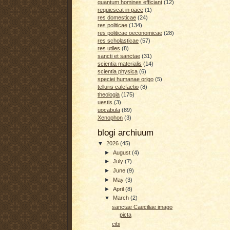
quantum homines efficiant
(12)
requiescat in pace
(1)
res domesticae
(24)
res politicae
(134)
res politicae oeconomicae
(28)
res scholasticae
(57)
res utiles
(8)
sancti et sanctae
(31)
scientia materialis
(14)
scientia physica
(6)
speciei humanae origo
(5)
telluris calefactio
(8)
theologia
(175)
uestis
(3)
uocabula
(89)
Xenophon
(3)
blogi archiuum
▼
2026
(45)
►
August
(4)
►
July
(7)
►
June
(9)
►
May
(3)
►
April
(8)
▼
March
(2)
sanctae Caeciliae imago
picta
cibi