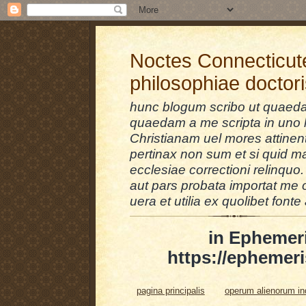
Noctes Connecticut
philosophiae doctor
hunc blogum scribo ut quaedam
quaedam a me scripta in uno l
Christianam uel mores attinent
pertinax non sum et si quid 
ecclesiae correctioni relinquo.
aut pars probata importat me 
uera et utilia ex quolibet fonte 
in Ephemer
https://ephemeri
pagina principalis
operum alienorum i