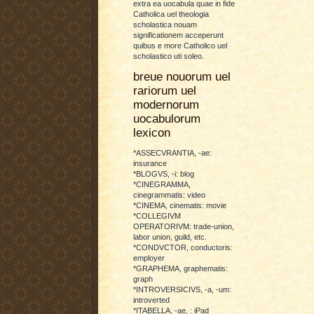
extra ea uocabula quae in fide
Catholica uel theologia
scholastica nouam
significationem acceperunt
quibus e more Catholico uel
scholastico uti soleo.
breue nouorum uel
rariorum uel
modernorum
uocabulorum
lexicon
*ASSECVRANTIA, -ae:
insurance
*BLOGVS, -i: blog
*CINEGRAMMA,
cinegrammatis: video
*CINEMA, cinematis: movie
*COLLEGIVM
OPERATORIVM: trade-union,
labor union, guild, etc.
*CONDVCTOR, conductoris:
employer
*GRAPHEMA, graphematis:
graph
*INTROVERSICIVS, -a, -um:
introverted
*ITABELLA, -ae, : iPad