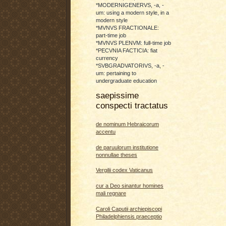
*MODERNIGENERVS, -a, -
um: using a modern style, in a
modern style
*MVNVS FRACTIONALE:
part-time job
*MVNVS PLENVM: full-time job
*PECVNIA FACTICIA: fiat
currency
*SVBGRADVATORIVS, -a, -
um: pertaining to
undergraduate education
saepissime
conspecti tractatus
de nominum Hebraicorum
accentu
de paruulorum institutione
nonnullae theses
Vergilii codex Vaticanus
cur a Deo sinantur homines
mali regnare
Caroli Caputii archiepiscopi
Philadelphiensis praeceptio