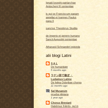
Ignatii Iosephi patriarchae
Antiocheni III sententiae
is qui se Franciscum papam
appellat et Ioannes Paulus
papa II
sanctus Theodorus Studita
de imperio et genere humano
Sancti Augustini sententiae
Athanasii Schnaederi epistola
alii blogi Latini
S A L
De humanitate
5 months ago
ラテン語で遊ぼ ・
Ludamus Latine
De felina Odoribae chorea
11 months ago
Sal Musarum
prueba pliniana
1 year ago
Chorus Breviarii
Habēmus frātrēs, quī in