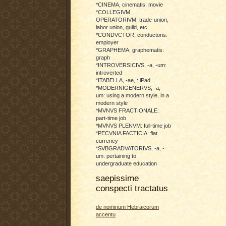
*CINEMA, cinematis: movie
*COLLEGIVM
OPERATORIVM: trade-union,
labor union, guild, etc.
*CONDVCTOR, conductoris:
employer
*GRAPHEMA, graphematis:
graph
*INTROVERSICIVS, -a, -um:
introverted
*ITABELLA, -ae, : iPad
*MODERNIGENERVS, -a, -
um: using a modern style, in a
modern style
*MVNVS FRACTIONALE:
part-time job
*MVNVS PLENVM: full-time job
*PECVNIA FACTICIA: fiat
currency
*SVBGRADVATORIVS, -a, -
um: pertaining to
undergraduate education
saepissime
conspecti tractatus
de nominum Hebraicorum
accentu