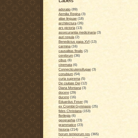
Labels
adoratio
(89)
Aemilia Regina
(3)
aliae linguae
(18)
architectura
(26)
ars pictoria
(13)
assecurantia medicinaria
(3)
auri regula
(2)
Benedictus papa XVI
(13)
carmina
(16)
causalitas finalis
(2)
cerebrum
(36)
cibus
(6)
cinemata
(6)
Connecticutensifugae
(3)
conubium
(54)
curia suprema
(5)
De ciuitate Dei
(12)
Diana Montana
(3)
docere
(29)
ducere
(16)
Eduardus Feser
(9)
ex Crombii Gymnasio
(25)
fides Christiana
(153)
florilegia
(6)
geographia
(23)
grammatice
(23)
historia
(214)
horum temporum res
(365)