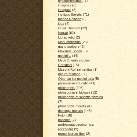
hylemorphismus
(1)
imagines
(6)
indagatio
(8)
institutio liberalis
(71)
Ioanna Rolanda
(6)
ioca
(4)
ite ad Thomam
(22)
litterae
(62)
ludi athletici
(2)
Mahumetismus
(23)
manu scribere
(2)
Maximus Badius
(3)
medicina
(14)
Medii Orientis incolae
Christiani
(15)
Musonii Rufi sententiae
(1)
natura humana
(36)
Obamae lex medicinaria
(5)
paruulorum educatio
(41)
philosophia
(106)
philosophia et biologia
(52)
philosophia et scientia physica
(7)
philosophia moralis uel
theologia moralis
(145)
Poloni
(6)
potiones
(7)
problemata oeconomica
recentiora
(9)
prouerbiorum liber
(2)