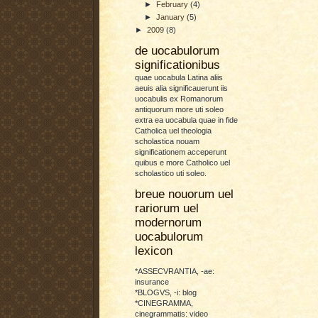
►
February
(4)
►
January
(5)
►
2009
(8)
de uocabulorum
significationibus
quae uocabula Latina aliis
aeuis alia significauerunt iis
uocabulis ex Romanorum
antiquorum more uti soleo
extra ea uocabula quae in fide
Catholica uel theologia
scholastica nouam
significationem acceperunt
quibus e more Catholico uel
scholastico uti soleo.
breue nouorum uel
rariorum uel
modernorum
uocabulorum
lexicon
*ASSECVRANTIA, -ae:
insurance
*BLOGVS, -i: blog
*CINEGRAMMA,
cinegrammatis: video