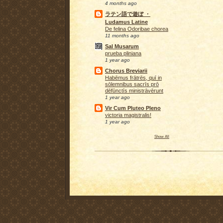
4 months ago
ラテン語で遊ぼ ・
Ludamus Latine
De felina Odoribae chorea
11 months ago
Sal Musarum
prueba pliniana
1 year ago
Chorus Breviarii
Habēmus frātrēs, quī in
sōlemnibus sacrīs prō
dēfūnctīs ministrāvērunt
1 year ago
Vir Cum Pluteo Pleno
victoria magistralis!
1 year ago
Show All