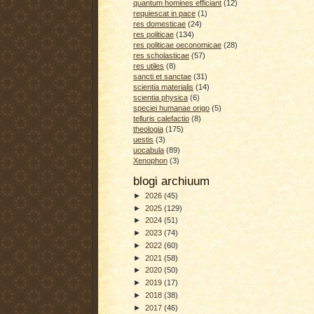
quantum homines efficiant
(12)
requiescat in pace
(1)
res domesticae
(24)
res politicae
(134)
res politicae oeconomicae
(28)
res scholasticae
(57)
res utiles
(8)
sancti et sanctae
(31)
scientia materialis
(14)
scientia physica
(6)
speciei humanae origo
(5)
telluris calefactio
(8)
theologia
(175)
uestis
(3)
uocabula
(89)
Xenophon
(3)
blogi archiuum
►
2026
(45)
►
2025
(129)
►
2024
(51)
►
2023
(74)
►
2022
(60)
►
2021
(58)
►
2020
(50)
►
2019
(17)
►
2018
(38)
►
2017
(46)