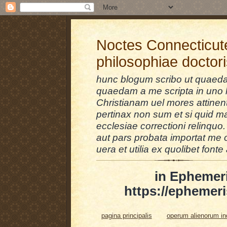
Noctes Connecticut
philosophiae doctor
hunc blogum scribo ut quaedam
quaedam a me scripta in uno l
Christianam uel mores attinent
pertinax non sum et si quid 
ecclesiae correctioni relinquo.
aut pars probata importat me 
uera et utilia ex quolibet fonte 
in Ephemer
https://ephemeri
pagina principalis
operum alienorum i