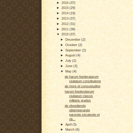
►
2016
(37)
►
2015
(29)
►
2014
(19)
►
2013
(37)
►
2012
(31)
►
2011
(38)
▼
2010
(37)
►
December
(2)
►
October
(2)
►
September
(2)
►
August
(4)
►
July
(2)
►
June
(3)
▼
May
(4)
de harum foederatarum
ciuitatum constitutione
de more et consuetudine
harum foederatarum
ciuitatum classis
militaris gradus
de oboediendo
obtemperando
parendo seruiendo et
ob...
►
April
(3)
►
March
(6)