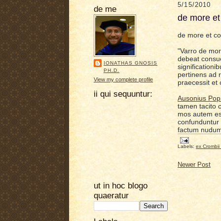
5/15/2010
de me
de more et
de more et c
"Varro de mori
debeat consuet
IONATHAS GNOSIS
significationi
PH.D.
pertinens ad 
View my complete profile
praecessit et
ii qui sequuntur:
Aus
onius P
o
tamen tacito 
mos autem est
confunduntur
factum nudum 
Labels:
ex Crombi
Newer Post
ut in hoc blogo
quaeratur