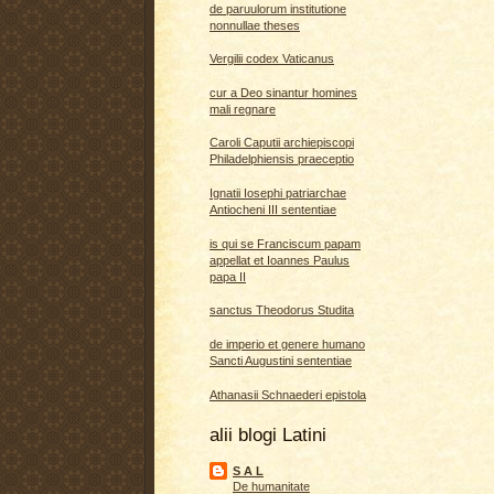
de paruulorum institutione
nonnullae theses
Vergilii codex Vaticanus
cur a Deo sinantur homines
mali regnare
Caroli Caputii archiepiscopi
Philadelphiensis praeceptio
Ignatii Iosephi patriarchae
Antiocheni III sententiae
is qui se Franciscum papam
appellat et Ioannes Paulus
papa II
sanctus Theodorus Studita
de imperio et genere humano
Sancti Augustini sententiae
Athanasii Schnaederi epistola
alii blogi Latini
S A L
De humanitate