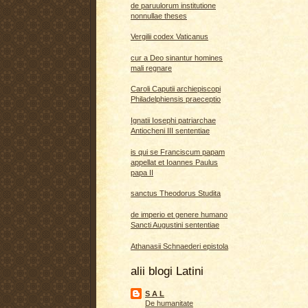
de paruulorum institutione
nonnullae theses
Vergilii codex Vaticanus
cur a Deo sinantur homines
mali regnare
Caroli Caputii archiepiscopi
Philadelphiensis praeceptio
Ignatii Iosephi patriarchae
Antiocheni III sententiae
is qui se Franciscum papam
appellat et Ioannes Paulus
papa II
sanctus Theodorus Studita
de imperio et genere humano
Sancti Augustini sententiae
Athanasii Schnaederi epistola
alii blogi Latini
S A L
De humanitate