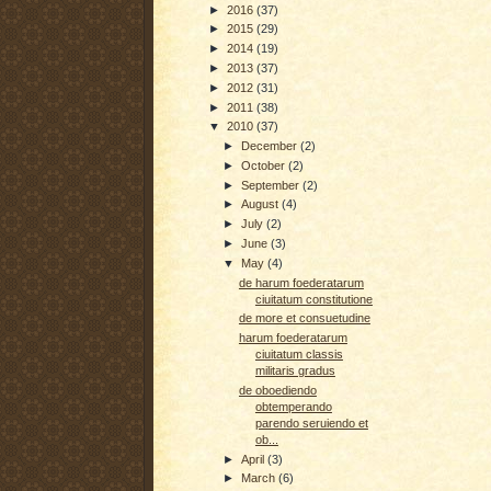
►
2016
(37)
►
2015
(29)
►
2014
(19)
►
2013
(37)
►
2012
(31)
►
2011
(38)
▼
2010
(37)
►
December
(2)
►
October
(2)
►
September
(2)
►
August
(4)
►
July
(2)
►
June
(3)
▼
May
(4)
de harum foederatarum
ciuitatum constitutione
de more et consuetudine
harum foederatarum
ciuitatum classis
militaris gradus
de oboediendo
obtemperando
parendo seruiendo et
ob...
►
April
(3)
►
March
(6)