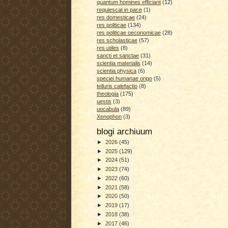
quantum homines efficiant
(12)
requiescat in pace
(1)
res domesticae
(24)
res politicae
(134)
res politicae oeconomicae
(28)
res scholasticae
(57)
res utiles
(8)
sancti et sanctae
(31)
scientia materialis
(14)
scientia physica
(6)
speciei humanae origo
(5)
telluris calefactio
(8)
theologia
(175)
uestis
(3)
uocabula
(89)
Xenophon
(3)
blogi archiuum
►
2026
(45)
►
2025
(129)
►
2024
(51)
►
2023
(74)
►
2022
(60)
►
2021
(58)
►
2020
(50)
►
2019
(17)
►
2018
(38)
►
2017
(46)