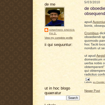
5/03/2010
de me
de oboedi
obsequen
apud
Ausoni
bonis, obsequ
IONATHAS GNOSIS
Crombius
dic
PH.D.
oboediendi sp
View my complete profile
quomodo parer
ii qui sequuntur:
hoc Taciti loc
nondum ut ser
ut apud
Aegid
domesticum nu
uerba nobis ob
obtemperent".
qui obtempere
radicitus conf
Labels:
ex Crombi
ut in hoc blogo
Newer Post
quaeratur