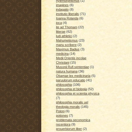
hylemorphismus
(1)
imagines
(6)
indagatio
(8)
institutio liberalis
(71)
Ioanna Rolanda
(6)
ioca
(4)
ite ad Thomam
(22)
litterae
(62)
ludi athletici
(2)
Mahumetismus
(23)
manu scribere
(2)
Maximus Badius
(3)
medicina
(14)
Medii Orientis incolae
Christiani
(15)
Musonii Rufi sententiae
(1)
natura humana
(36)
Obamae lex medicinaria
(5)
paruulorum educatio
(41)
philosophia
(106)
philosophia et biologia
(52)
philosophia et scientia physica
(7)
philosophia moralis uel
theologia moralis
(145)
Poloni
(6)
potiones
(7)
problemata oeconomica
recentiora
(9)
prouerbiorum liber
(2)