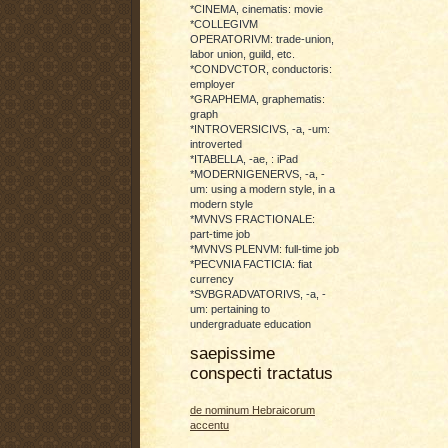
*CINEMA, cinematis: movie
*COLLEGIVM
OPERATORIVM: trade-union,
labor union, guild, etc.
*CONDVCTOR, conductoris:
employer
*GRAPHEMA, graphematis:
graph
*INTROVERSICIVS, -a, -um:
introverted
*ITABELLA, -ae, : iPad
*MODERNIGENERVS, -a, -
um: using a modern style, in a
modern style
*MVNVS FRACTIONALE:
part-time job
*MVNVS PLENVM: full-time job
*PECVNIA FACTICIA: fiat
currency
*SVBGRADVATORIVS, -a, -
um: pertaining to
undergraduate education
saepissime
conspecti tractatus
de nominum Hebraicorum
accentu