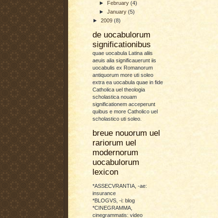
►
February
(4)
►
January
(5)
►
2009
(8)
de uocabulorum
significationibus
quae uocabula Latina aliis
aeuis alia significauerunt iis
uocabulis ex Romanorum
antiquorum more uti soleo
extra ea uocabula quae in fide
Catholica uel theologia
scholastica nouam
significationem acceperunt
quibus e more Catholico uel
scholastico uti soleo.
breue nouorum uel
rariorum uel
modernorum
uocabulorum
lexicon
*ASSECVRANTIA, -ae:
insurance
*BLOGVS, -i: blog
*CINEGRAMMA,
cinegrammatis: video