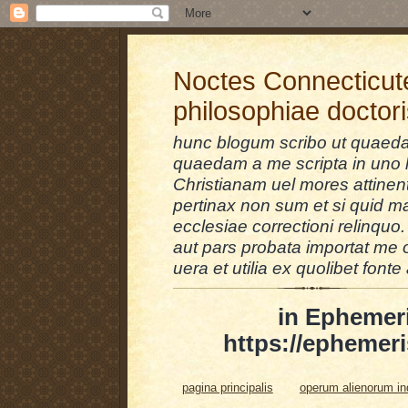
Noctes Connecticut
philosophiae doctor
hunc blogum scribo ut quaedam
quaedam a me scripta in uno l
Christianam uel mores attinent
pertinax non sum et si quid 
ecclesiae correctioni relinquo.
aut pars probata importat me 
uera et utilia ex quolibet fonte 
in Ephemer
https://ephemeri
pagina principalis
operum alienorum i