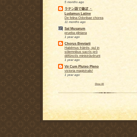
5 months ago
ラテン語で遊ぼ ・
Ludamus Latine
De felina Odoribae chorea
11 months ago
Sal Musarum
prueba pliniana
1 year ago
Chorus Breviarii
Habēmus frātrēs, quī in
sōlemnibus sacrīs prō
dēfūnctīs ministrāvērunt
1 year ago
Vir Cum Pluteo Pleno
victoria magistralis!
1 year ago
Show All