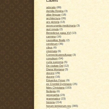
Labels
adoratio
(89)
Aemilia Regina
(3)
aliae linguae
(18)
architectura
(26)
ars pictoria
(13)
assecurantia medicinaria
(3)
auri regula
(2)
Benedictus papa XVI
(13)
carmina
(16)
causalitas finalis
(2)
cerebrum
(36)
cibus
(6)
cinemata
(6)
Connecticutensifugae
(3)
conubium
(54)
curia suprema
(5)
De ciuitate Dei
(12)
Diana Montana
(3)
docere
(29)
ducere
(16)
Eduardus Feser
(9)
ex Crombii Gymnasio
(25)
fides Christiana
(153)
florilegia
(6)
geographia
(23)
grammatice
(23)
historia
(214)
horum temporum res
(365)