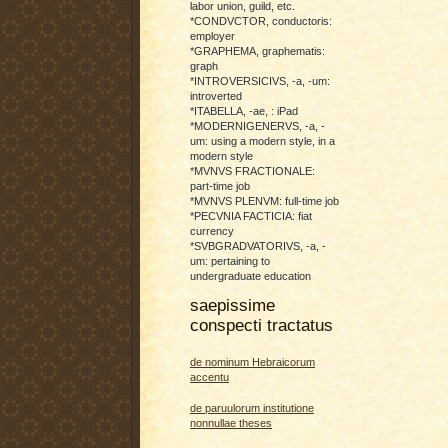
labor union, guild, etc.
*CONDVCTOR, conductoris:
employer
*GRAPHEMA, graphematis:
graph
*INTROVERSICIVS, -a, -um:
introverted
*ITABELLA, -ae, : iPad
*MODERNIGENERVS, -a, -
um: using a modern style, in a
modern style
*MVNVS FRACTIONALE:
part-time job
*MVNVS PLENVM: full-time job
*PECVNIA FACTICIA: fiat
currency
*SVBGRADVATORIVS, -a, -
um: pertaining to
undergraduate education
saepissime
conspecti tractatus
de nominum Hebraicorum
accentu
de paruulorum institutione
nonnullae theses