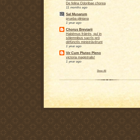
De felina Odoribae chorea
11 months ago
Sal Musarum
prueba pliniana
1 year ago
Chorus Breviarii
Habēmus frātrēs, quī in
sōlemnibus sacrīs prō
dēfūnctīs ministrāvērunt
1 year ago
Vir Cum Pluteo Pleno
victoria magistralis!
1 year ago
Show All