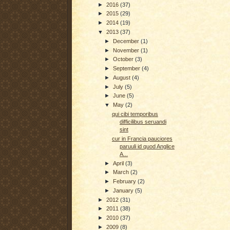
►
2016
(37)
►
2015
(29)
►
2014
(19)
▼
2013
(37)
►
December
(1)
►
November
(1)
►
October
(3)
►
September
(4)
►
August
(4)
►
July
(5)
►
June
(5)
▼
May
(2)
qui cibi temporibus
difficilibus seruandi
sint
cur in Francia pauciores
paruuli id quod Anglice
A...
►
April
(3)
►
March
(2)
►
February
(2)
►
January
(5)
►
2012
(31)
►
2011
(38)
►
2010
(37)
►
2009
(8)