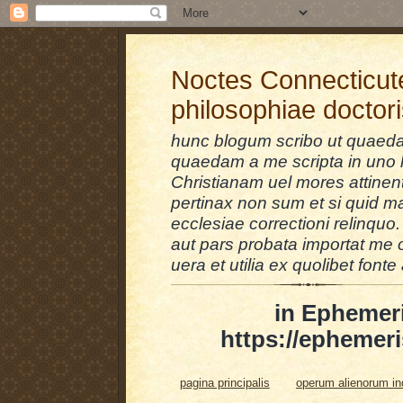
Noctes Connecticut
philosophiae doctor
hunc blogum scribo ut quaedam
quaedam a me scripta in uno l
Christianam uel mores attinent
pertinax non sum et si quid 
ecclesiae correctioni relinquo.
aut pars probata importat me 
uera et utilia ex quolibet fonte 
in Ephemer
https://ephemeri
pagina principalis
operum alienorum i