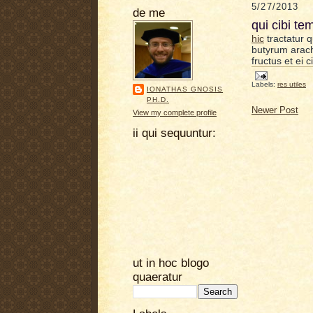
5/27/2013
de me
qui cibi te
hic
tractatur qu
butyrum arachi
fructus et ei c
Labels:
res utiles
IONATHAS GNOSIS
PH.D.
Newer Post
View my complete profile
ii qui sequuntur:
ut in hoc blogo
quaeratur