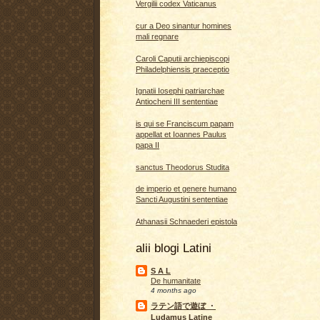
Vergilii codex Vaticanus
cur a Deo sinantur homines
mali regnare
Caroli Caputii archiepiscopi
Philadelphiensis praeceptio
Ignatii Iosephi patriarchae
Antiocheni III sententiae
is qui se Franciscum papam
appellat et Ioannes Paulus
papa II
sanctus Theodorus Studita
de imperio et genere humano
Sancti Augustini sententiae
Athanasii Schnaederi epistola
alii blogi Latini
S A L
De humanitate
4 months ago
ラテン語で遊ぼ ・
Ludamus Latine