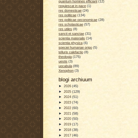
quantum homines efficiant
(12)
requiescat in pace
(1)
res domesticae
(24)
res politicae
(134)
res politicae oeconomicae
(28)
res scholasticae
(57)
res utiles
(8)
sancti et sanctae
(31)
scientia materialis
(14)
scientia physica
(6)
speciei humanae origo
(5)
telluris calefactio
(8)
theologia
(175)
uestis
(3)
uocabula
(89)
Xenophon
(3)
blogi archiuum
►
2026
(45)
►
2025
(129)
►
2024
(51)
►
2023
(74)
►
2022
(60)
►
2021
(58)
►
2020
(50)
►
2019
(17)
►
2018
(38)
►
2017
(46)