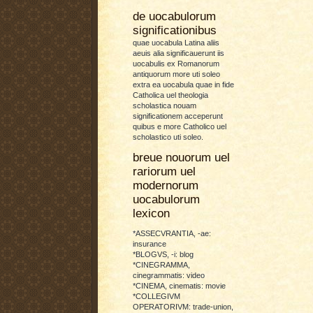
de uocabulorum
significationibus
quae uocabula Latina aliis
aeuis alia significauerunt iis
uocabulis ex Romanorum
antiquorum more uti soleo
extra ea uocabula quae in fide
Catholica uel theologia
scholastica nouam
significationem acceperunt
quibus e more Catholico uel
scholastico uti soleo.
breue nouorum uel
rariorum uel
modernorum
uocabulorum
lexicon
*ASSECVRANTIA, -ae:
insurance
*BLOGVS, -i: blog
*CINEGRAMMA,
cinegrammatis: video
*CINEMA, cinematis: movie
*COLLEGIVM
OPERATORIVM: trade-union,