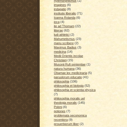
hylemorphismus
(1)
imagines
(6)
indagatio
(8)
institutio liberalis
(71)
Ioanna Rolanda
(6)
ioca
(4)
ite ad Thomam
(22)
litterae
(62)
ludi athletici
(2)
Mahumetismus
(23)
manu scribere
(2)
Maximus Badius
(3)
medicina
(14)
Medii Orientis incolae
Christiani
(15)
Musonii Rufi sententiae
(1)
natura humana
(36)
Obamae lex medicinaria
(5)
paruulorum educatio
(41)
philosophia
(106)
philosophia et biologia
(52)
philosophia et scientia physica
(7)
philosophia moralis uel
theologia moralis
(145)
Poloni
(6)
potiones
(7)
problemata oeconomica
recentiora
(9)
prouerbiorum liber
(2)