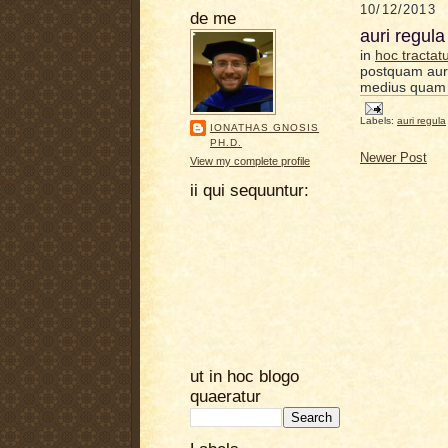
10/12/2013
de me
auri regul
in
hoc tractat
postquam auri
medius quam 
Labels:
auri regula
IONATHAS GNOSIS
PH.D.
Newer Post
View my complete profile
ii qui sequuntur:
ut in hoc blogo
quaeratur