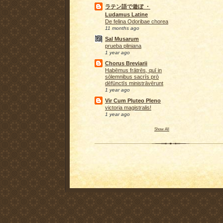
ラテン語で遊ぼ ・
Ludamus Latine
De felina Odoribae chorea
11 months ago
Sal Musarum
prueba pliniana
1 year ago
Chorus Breviarii
Habēmus frātrēs, quī in
sōlemnibus sacrīs prō
dēfūnctīs ministrāvērunt
1 year ago
Vir Cum Pluteo Pleno
victoria magistralis!
1 year ago
Show All