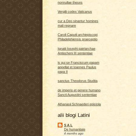
nonnullae theses
Vergilii codex Vaticanus
cur a Deo sinantur homines
mali regnare
Caroli Caputii archiepiscopi
Philadelphiensis praeceptio
Ignatii Iosephi patriarchae
Antiocheni III sententiae
is qui se Franciscum papam
appellat et Ioannes Paulus
papa II
sanctus Theodorus Studita
de imperio et genere humano
Sancti Augustini sententiae
Athanasii Schnaederi epistola
alii blogi Latini
S A L
De humanitate
4 months ago