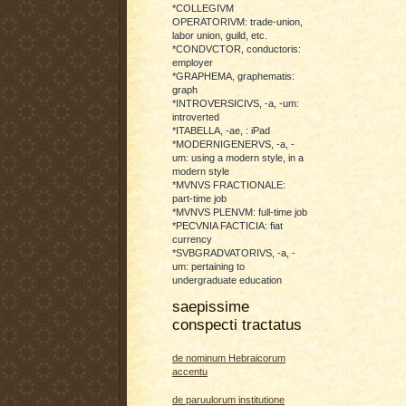
*COLLEGIVM
OPERATORIVM: trade-union,
labor union, guild, etc.
*CONDVCTOR, conductoris:
employer
*GRAPHEMA, graphematis:
graph
*INTROVERSICIVS, -a, -um:
introverted
*ITABELLA, -ae, : iPad
*MODERNIGENERVS, -a, -
um: using a modern style, in a
modern style
*MVNVS FRACTIONALE:
part-time job
*MVNVS PLENVM: full-time job
*PECVNIA FACTICIA: fiat
currency
*SVBGRADVATORIVS, -a, -
um: pertaining to
undergraduate education
saepissime
conspecti tractatus
de nominum Hebraicorum
accentu
de paruulorum institutione