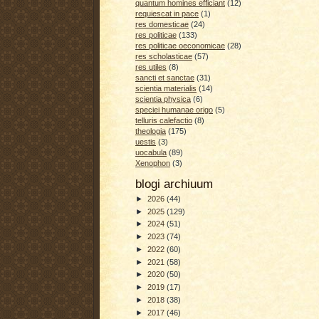
quantum homines efficiant
(12)
requiescat in pace
(1)
res domesticae
(24)
res politicae
(133)
res politicae oeconomicae
(28)
res scholasticae
(57)
res utiles
(8)
sancti et sanctae
(31)
scientia materialis
(14)
scientia physica
(6)
speciei humanae origo
(5)
telluris calefactio
(8)
theologia
(175)
uestis
(3)
uocabula
(89)
Xenophon
(3)
blogi archiuum
►
2026
(44)
►
2025
(129)
►
2024
(51)
►
2023
(74)
►
2022
(60)
►
2021
(58)
►
2020
(50)
►
2019
(17)
►
2018
(38)
►
2017
(46)