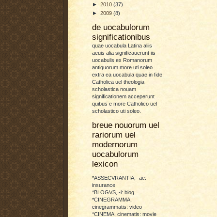
►
2010
(37)
►
2009
(8)
de uocabulorum
significationibus
quae uocabula Latina aliis
aeuis alia significauerunt iis
uocabulis ex Romanorum
antiquorum more uti soleo
extra ea uocabula quae in fide
Catholica uel theologia
scholastica nouam
significationem acceperunt
quibus e more Catholico uel
scholastico uti soleo.
breue nouorum uel
rariorum uel
modernorum
uocabulorum
lexicon
*ASSECVRANTIA, -ae:
insurance
*BLOGVS, -i: blog
*CINEGRAMMA,
cinegrammatis: video
*CINEMA, cinematis: movie