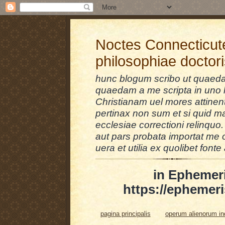
Noctes Connecticut
philosophiae doctor
hunc blogum scribo ut quaedam
quaedam a me scripta in uno l
Christianam uel mores attinent
pertinax non sum et si quid 
ecclesiae correctioni relinquo.
aut pars probata importat me 
uera et utilia ex quolibet fonte 
in Ephemer
https://ephemeri
pagina principalis
operum alienorum i