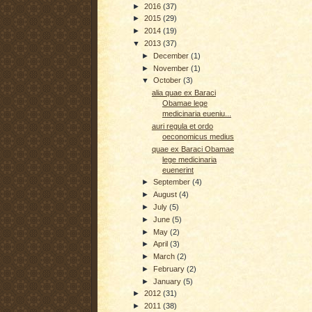
►
2016
(37)
►
2015
(29)
►
2014
(19)
▼
2013
(37)
►
December
(1)
►
November
(1)
▼
October
(3)
alia quae ex Baraci
Obamae lege
medicinaria eueniu...
auri regula et ordo
oeconomicus medius
quae ex Baraci Obamae
lege medicinaria
euenerint
►
September
(4)
►
August
(4)
►
July
(5)
►
June
(5)
►
May
(2)
►
April
(3)
►
March
(2)
►
February
(2)
►
January
(5)
►
2012
(31)
►
2011
(38)