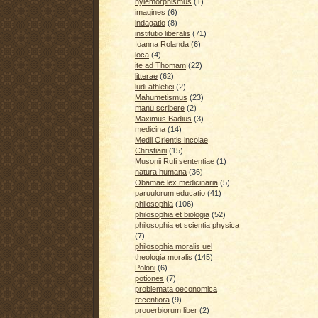
hylemorphismus
(1)
imagines
(6)
indagatio
(8)
institutio liberalis
(71)
Ioanna Rolanda
(6)
ioca
(4)
ite ad Thomam
(22)
litterae
(62)
ludi athletici
(2)
Mahumetismus
(23)
manu scribere
(2)
Maximus Badius
(3)
medicina
(14)
Medii Orientis incolae
Christiani
(15)
Musonii Rufi sententiae
(1)
natura humana
(36)
Obamae lex medicinaria
(5)
paruulorum educatio
(41)
philosophia
(106)
philosophia et biologia
(52)
philosophia et scientia physica
(7)
philosophia moralis uel
theologia moralis
(145)
Poloni
(6)
potiones
(7)
problemata oeconomica
recentiora
(9)
prouerbiorum liber
(2)