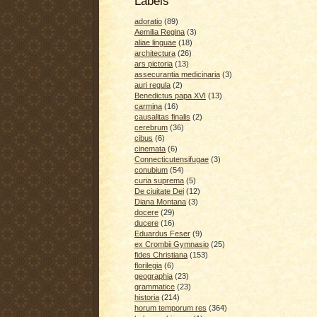
Labels
adoratio
(89)
Aemilia Regina
(3)
aliae linguae
(18)
architectura
(26)
ars pictoria
(13)
assecurantia medicinaria
(3)
auri regula
(2)
Benedictus papa XVI
(13)
carmina
(16)
causalitas finalis
(2)
cerebrum
(36)
cibus
(6)
cinemata
(6)
Connecticutensifugae
(3)
conubium
(54)
curia suprema
(5)
De ciuitate Dei
(12)
Diana Montana
(3)
docere
(29)
ducere
(16)
Eduardus Feser
(9)
ex Crombii Gymnasio
(25)
fides Christiana
(153)
florilegia
(6)
geographia
(23)
grammatice
(23)
historia
(214)
horum temporum res
(364)