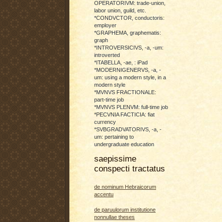
OPERATORIVM: trade-union,
labor union, guild, etc.
*CONDVCTOR, conductoris:
employer
*GRAPHEMA, graphematis:
graph
*INTROVERSICIVS, -a, -um:
introverted
*ITABELLA, -ae, : iPad
*MODERNIGENERVS, -a, -
um: using a modern style, in a
modern style
*MVNVS FRACTIONALE:
part-time job
*MVNVS PLENVM: full-time job
*PECVNIA FACTICIA: fiat
currency
*SVBGRADVATORIVS, -a, -
um: pertaining to
undergraduate education
saepissime
conspecti tractatus
de nominum Hebraicorum
accentu
de paruulorum institutione
nonnullae theses