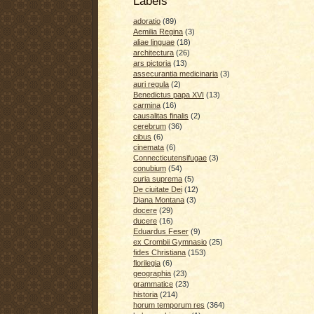
Labels
adoratio
(89)
Aemilia Regina
(3)
aliae linguae
(18)
architectura
(26)
ars pictoria
(13)
assecurantia medicinaria
(3)
auri regula
(2)
Benedictus papa XVI
(13)
carmina
(16)
causalitas finalis
(2)
cerebrum
(36)
cibus
(6)
cinemata
(6)
Connecticutensifugae
(3)
conubium
(54)
curia suprema
(5)
De ciuitate Dei
(12)
Diana Montana
(3)
docere
(29)
ducere
(16)
Eduardus Feser
(9)
ex Crombii Gymnasio
(25)
fides Christiana
(153)
florilegia
(6)
geographia
(23)
grammatice
(23)
historia
(214)
horum temporum res
(364)