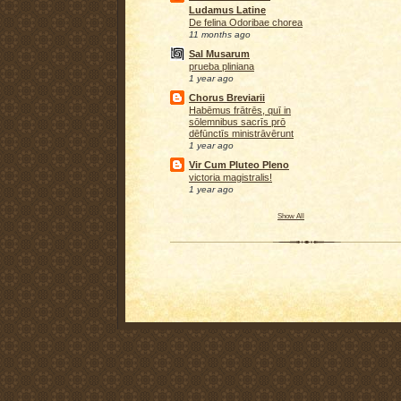
Ludamus Latine
De felina Odoribae chorea
11 months ago
Sal Musarum
prueba pliniana
1 year ago
Chorus Breviarii
Habēmus frātrēs, quī in
sōlemnibus sacrīs prō
dēfūnctīs ministrāvērunt
1 year ago
Vir Cum Pluteo Pleno
victoria magistralis!
1 year ago
Show All