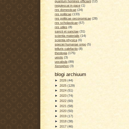
quantum homines efficiant
(12)
requiescat in pace
(1)
res domesticae
(24)
res politicae
(133)
res politicae oeconomicae
(28)
res scholasticae
(57)
res utiles
(8)
sancti et sanctae
(31)
scientia materialis
(14)
scientia physica
(6)
speciei humanae origo
(5)
telluris calefactio
(8)
theologia
(175)
uestis
(3)
uocabula
(89)
Xenophon
(3)
blogi archiuum
►
2026
(44)
►
2025
(129)
►
2024
(51)
►
2023
(74)
►
2022
(60)
►
2021
(58)
►
2020
(50)
►
2019
(17)
►
2018
(38)
►
2017
(46)