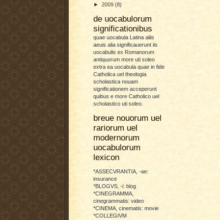
►
2009
(8)
de uocabulorum
significationibus
quae uocabula Latina aliis
aeuis alia significauerunt iis
uocabulis ex Romanorum
antiquorum more uti soleo
extra ea uocabula quae in fide
Catholica uel theologia
scholastica nouam
significationem acceperunt
quibus e more Catholico uel
scholastico uti soleo.
breue nouorum uel
rariorum uel
modernorum
uocabulorum
lexicon
*ASSECVRANTIA, -ae:
insurance
*BLOGVS, -i: blog
*CINEGRAMMA,
cinegrammatis: video
*CINEMA, cinematis: movie
*COLLEGIVM