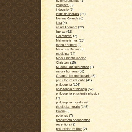
hylemorphismus
(1)
imagines
(6)
indagatio
(8)
institutio liberalis
(71)
Ioanna Rolanda
(6)
ioca
(4)
ite ad Thomam
(22)
litterae
(62)
ludi athletici
(2)
Mahumetismus
(23)
manu scribere
(2)
Maximus Badius
(3)
medicina
(14)
Medii Orientis incolae
Christiani
(15)
Musonii Rufi sententiae
(1)
natura humana
(36)
Obamae lex medicinaria
(5)
paruulorum educatio
(41)
philosophia
(106)
philosophia et biologia
(52)
philosophia et scientia physica
(7)
philosophia moralis uel
theologia moralis
(145)
Poloni
(6)
potiones
(7)
problemata oeconomica
recentiora
(9)
prouerbiorum liber
(2)