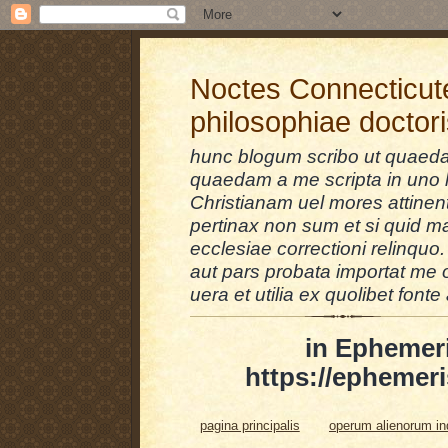
Noctes Connecticut
philosophiae doctor
hunc blogum scribo ut quaedam
quaedam a me scripta in uno l
Christianam uel mores attinent
pertinax non sum et si quid 
ecclesiae correctioni relinquo.
aut pars probata importat me 
uera et utilia ex quolibet fonte 
in Ephemer
https://ephemeri
pagina principalis
operum alienorum i