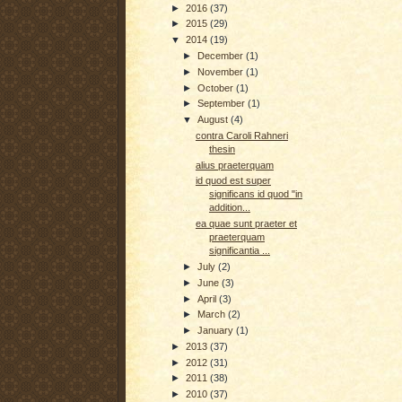
►
2016
(37)
►
2015
(29)
▼
2014
(19)
►
December
(1)
►
November
(1)
►
October
(1)
►
September
(1)
▼
August
(4)
contra Caroli Rahneri
thesin
alius praeterquam
id quod est super
significans id quod "in
addition...
ea quae sunt praeter et
praeterquam
significantia ...
►
July
(2)
►
June
(3)
►
April
(3)
►
March
(2)
►
January
(1)
►
2013
(37)
►
2012
(31)
►
2011
(38)
►
2010
(37)