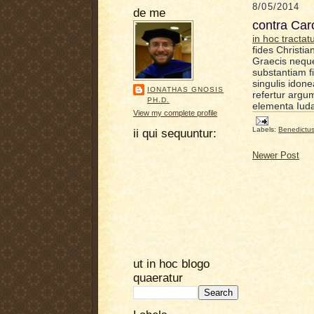
8/05/2014
de me
contra Caro
in hoc tractat
fides Christi
Graecis neque
substantiam f
singulis idon
IONATHAS GNOSIS
refertur argu
PH.D.
elementa Iud
View my complete profile
Labels:
Benedictu
ii qui sequuntur:
Newer Post
ut in hoc blogo
quaeratur