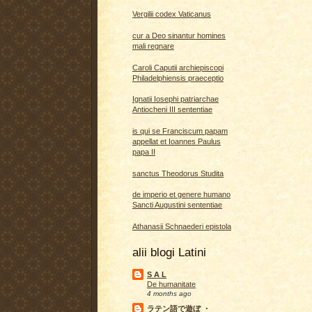
Vergilii codex Vaticanus
cur a Deo sinantur homines
mali regnare
Caroli Caputii archiepiscopi
Philadelphiensis praeceptio
Ignatii Iosephi patriarchae
Antiocheni III sententiae
is qui se Franciscum papam
appellat et Ioannes Paulus
papa II
sanctus Theodorus Studita
de imperio et genere humano
Sancti Augustini sententiae
Athanasii Schnaederi epistola
alii blogi Latini
S A L
De humanitate
4 months ago
ラテン語で遊ぼ ・