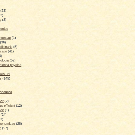
(23)
(2)
s
(3)
ncolae
ntentiae
(1)
(36)
icinaria
(5)
catio
(41)
6)
iologia
(52)
cientia physica
lis uel
is
(145)
conomica
ber
(2)
 efficiant
(12)
ace
(1)
(24)
33)
economicae
(28)
e
(57)