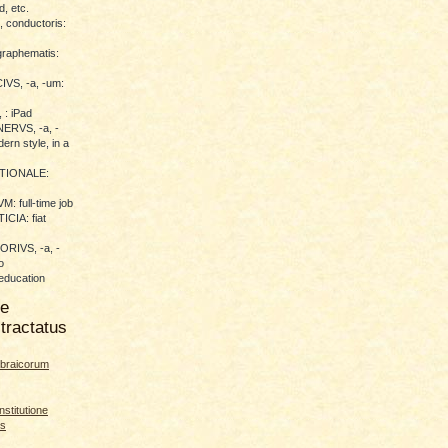
d, etc.
conductoris:
raphematis:
VS, -a, -um:
 : iPad
RVS, -a, -
ern style, in a
TIONALE:
 full-time job
CIA: fiat
RIVS, -a, -
o
education
me
tractatus
braicorum
nstitutione
es