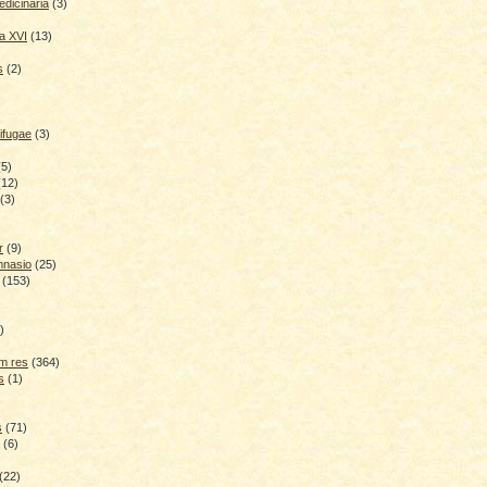
dicinaria
(3)
a XVI
(13)
s
(2)
ifugae
(3)
(5)
(12)
(3)
r
(9)
mnasio
(25)
(153)
)
)
m res
(364)
s
(1)
s
(71)
(6)
(22)