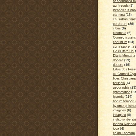
assecurantia me
auri regula
(2)
Benedictus pap
carmina
(16)
causalitas finali
cerebrum
(36)
cibus
(6)
cinemata
(6)
Connecticutens
conubium
(54)
curia suprema
De ciuitate Dei
Diana Montana
docere
(29)
ducere
(16)
Eduardus Fese
ex Crombii Gy
fides Christiana
florilegia
(6)
geographia
(23
grammatice
(23
historia
(214)
horum temporu
hylemorphismu
imagines
(6)
indagatio
(8)
institutio liberali
Ioanna Rolanda
ioca
(4)
ite ad Thomam