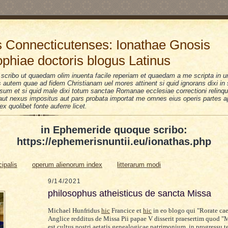
 Connecticutenses: Ionathae Gnosis
ophiae doctoris blogus Latinus
scribo ut quaedam olim inuenta facile reperiam et quaedam a me scripta in u
is autem quae ad fidem Christianam uel mores attinent si quid ignorans dixi i
sum et si quid male dixi totum sanctae Romanae ecclesiae correctioni relinquo
i aut nexus impositus aut pars probata importat me omnes eius operis partes a
 ex quolibet fonte auferre licet.
in Ephemeride quoque scribo:
https://ephemerisnuntii.eu/ionathas.php
cipalis
operum alienorum index
litterarum modi
9/14/2021
philosophus atheisticus de sancta Missa
Michael Hunfridus
hic
Francice et
hic
in eo blogo qui "Rorate cae
Anglice redditus de Missa Pii papae V disserit praesertim quod "
est cultus nostri aetatis genealogicae patrimonium. in progressu t