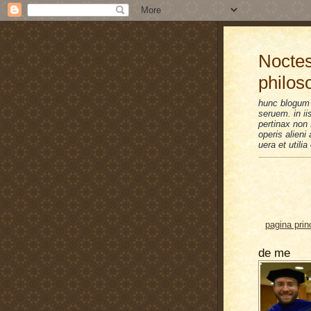
Noctes
philos
hunc blogum 
seruem. in i
pertinax non 
operis alien
uera et utilia
pagina prin
de me