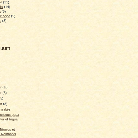
ae
(31)
lis
(14)
a
(6)
e origo
(5)
o
(8)
hiuum
er
(10)
er
(3)
(5)
er
(8)
irabile
anciscus papa
tur et lingua
ltonius et
 Romantici