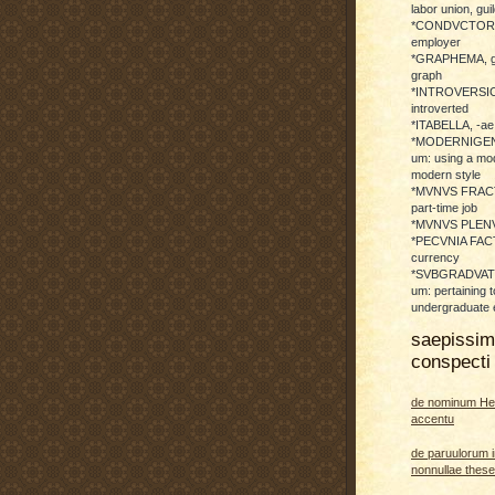
labor union, guil
*CONDVCTOR, 
employer
*GRAPHEMA, g
graph
*INTROVERSICI
introverted
*ITABELLA, -ae,
*MODERNIGENE
um: using a mod
modern style
*MVNVS FRAC
part-time job
*MVNVS PLENVM:
*PECVNIA FACTI
currency
*SVBGRADVATO
um: pertaining t
undergraduate 
saepissi
conspecti 
de nominum He
accentu
de paruulorum i
nonnullae thes