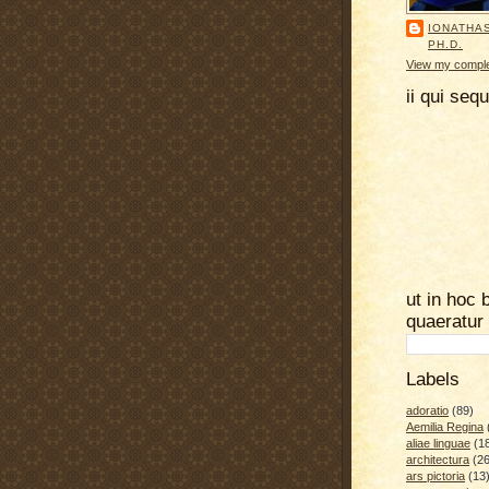
IONATHA
PH.D.
View my complet
ii qui seq
ut in hoc 
quaeratur
Labels
adoratio
(89)
Aemilia Regina
aliae linguae
(1
architectura
(26
ars pictoria
(13