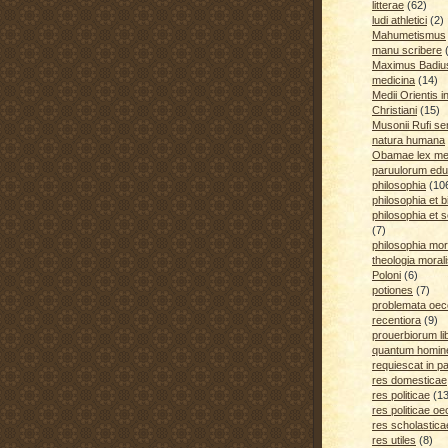
litterae
(62)
ludi athletici
(2)
Mahumetismus
manu scribere
Maximus Badiu
medicina
(14)
Medii Orientis i
Christiani
(15)
Musonii Rufi se
natura humana
Obamae lex med
paruulorum edu
philosophia
(10
philosophia et b
philosophia et s
(7)
philosophia mora
theologia moral
Poloni
(6)
potiones
(7)
problemata oe
recentiora
(9)
prouerbiorum li
quantum homines
requiescat in p
res domesticae
res politicae
(1
res politicae o
res scholastica
res utiles
(8)