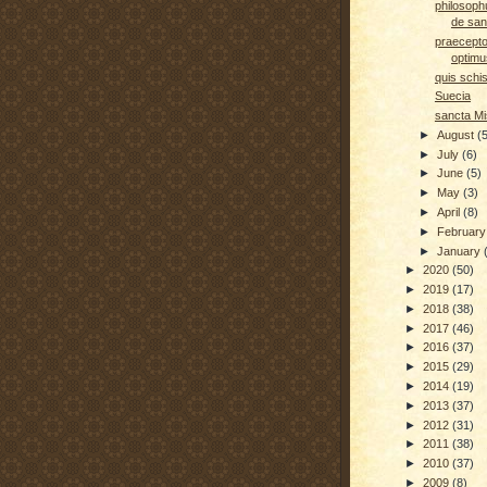
philosoph
de san
praecepto
optimu
quis schi
Suecia
sancta M
►
August
(
►
July
(6)
►
June
(5)
►
May
(3)
►
April
(8)
►
Februar
►
January
►
2020
(50)
►
2019
(17)
►
2018
(38)
►
2017
(46)
►
2016
(37)
►
2015
(29)
►
2014
(19)
►
2013
(37)
►
2012
(31)
►
2011
(38)
►
2010
(37)
►
2009
(8)