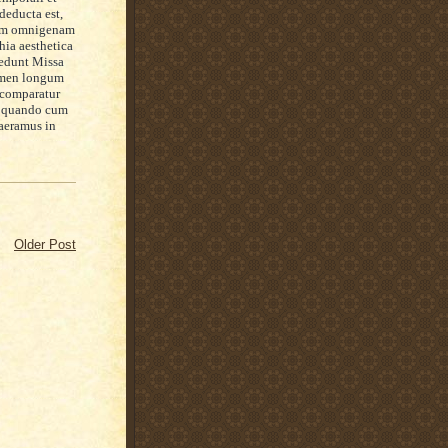
 deducta est,
onem omnigenam
hia aesthetica
redunt Missa
lumen longum
r comparatur
a quando cum
quaeramus
in
Older Post