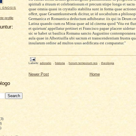
spiritali a rituum et celebrationum et precum stirpe longa et sacra
S GNOSIS
quae omnia quasi in crystallo stabilita sunt in forma quae acti
offert, quae Gesamtkunstwerk dicitur, ut id uocabulum a philosop
e profile
Germanica et Romantica deductum adhibeatur. iis qui in Deum c
Latina quando cum ea Missa quae ad id cinema quod 'Vita est f
uuntur:
et quietum' appellatur pertinet et Francisco papae placere uidetu
sic se habet ut basilica Romana sancto Augustino contemporane
aula quae in Albertiuilla ubi sacrum et transcendentiam frustra 
insularum ordine
ad multos usus aedificata
est comparatur."
Labels:
adoratio
,
historia
,
horum temporum res
,
theologia
Newer Post
Home
blogo
(3)
8)
)
)