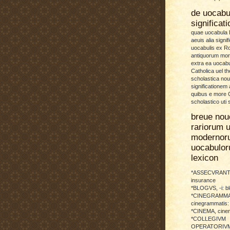
de uocab
significat
quae uocabula L
aeuis alia signif
uocabulis ex 
antiquorum more
extra ea uocabu
Catholica uel th
scholastica no
significationem
quibus e more C
scholastico uti 
breue nou
rariorum u
modernor
uocabulo
lexicon
*ASSECVRANTI
insurance
*BLOGVS, -i: b
*CINEGRAMMA
cinegrammatis:
*CINEMA, cinem
*COLLEGIVM
OPERATORIVM: 