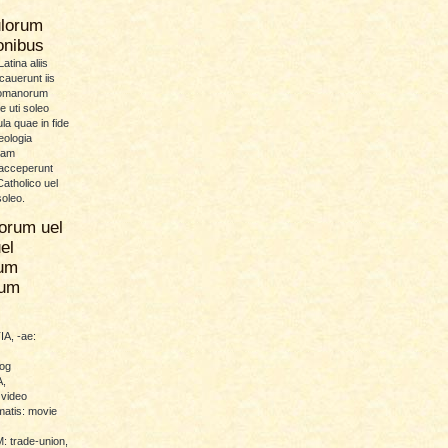
ulorum
ionibus
atina aliis
icauerunt iis
Romanorum
 uti soleo
la quae in fide
eologia
uam
 acceperunt
atholico uel
soleo.
orum uel
el
um
rum
A, -ae:
log
,
 video
atis: movie
trade-union,