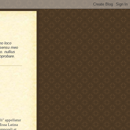
no loco
n sensu meo
. nullius
pprobare.
li" appellatur
Missa Latina
emporali et