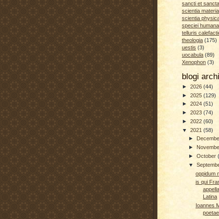
sancti et sanct
scientia materia
scientia physic
speciei humana
telluris calefacti
theologia
(175)
uestis
(3)
uocabula
(89)
Xenophon
(3)
blogi arc
►
2026
(44)
►
2025
(129)
►
2024
(51)
►
2023
(74)
►
2022
(60)
▼
2021
(58)
►
Decemb
►
Novemb
►
October
▼
Septemb
oppidum m
is qui Fr
appella
Latina
Ioannes Mi
poetae