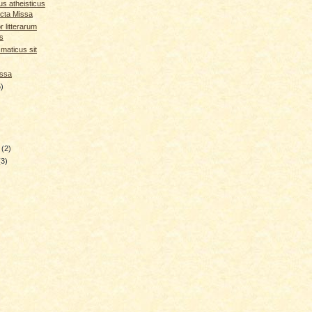
us atheisticus
cta Missa
r litterarum
s
smaticus sit
issa
5)
y
(2)
(3)