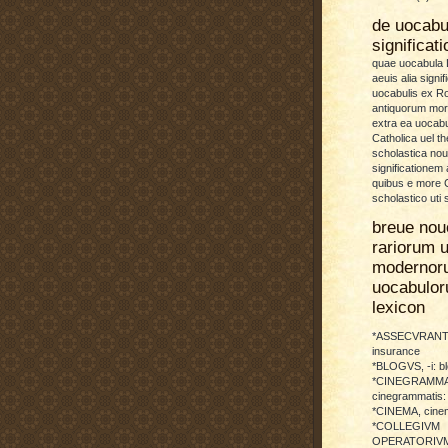
de uocab
significat
quae uocabula L
aeuis alia signif
uocabulis ex 
antiquorum more
extra ea uocabu
Catholica uel th
scholastica no
significationem
quibus e more C
scholastico uti 
breue nou
rariorum u
modernor
uocabulo
lexicon
*ASSECVRANTI
insurance
*BLOGVS, -i: b
*CINEGRAMMA
cinegrammatis:
*CINEMA, cinem
*COLLEGIVM
OPERATORIVM: 