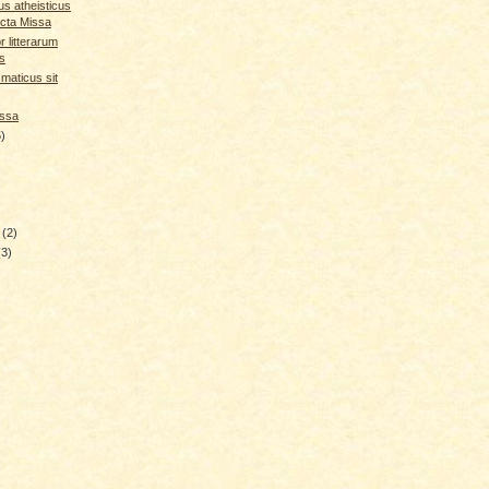
us atheisticus
cta Missa
r litterarum
s
smaticus sit
issa
5)
y
(2)
(3)