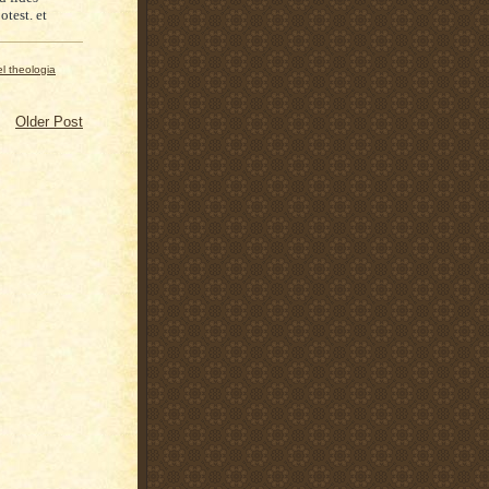
test. et
el theologia
Older Post