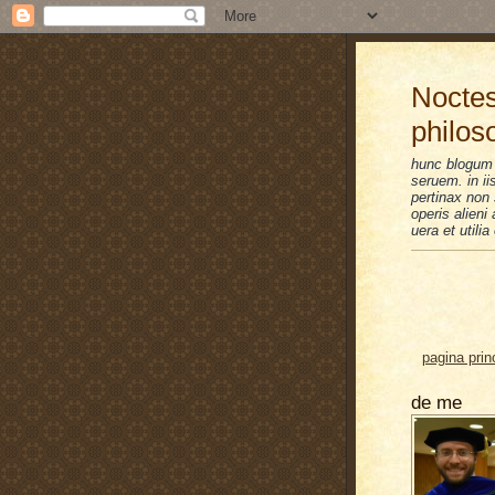
Noctes
philos
hunc blogum 
seruem. in i
pertinax non 
operis alien
uera et utilia
pagina prin
de me