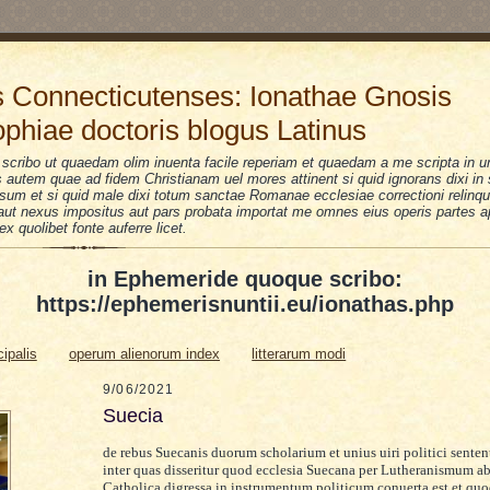
 Connecticutenses: Ionathae Gnosis
ophiae doctoris blogus Latinus
scribo ut quaedam olim inuenta facile reperiam et quaedam a me scripta in u
is autem quae ad fidem Christianam uel mores attinent si quid ignorans dixi i
sum et si quid male dixi totum sanctae Romanae ecclesiae correctioni relinquo
i aut nexus impositus aut pars probata importat me omnes eius operis partes a
 ex quolibet fonte auferre licet.
in Ephemeride quoque scribo:
https://ephemerisnuntii.eu/ionathas.php
cipalis
operum alienorum index
litterarum modi
9/06/2021
Suecia
de rebus Suecanis duorum scholarium et unius uiri politici sente
inter quas disseritur quod ecclesia Suecana per Lutheranismum ab
Catholica digressa in instrumentum politicum conuerta est et quo