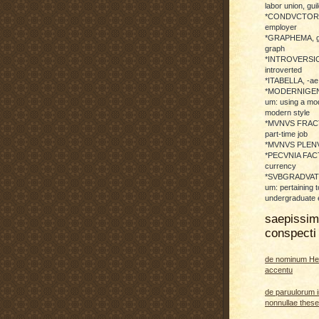
labor union, guil
*CONDVCTOR, 
employer
*GRAPHEMA, g
graph
*INTROVERSICI
introverted
*ITABELLA, -ae,
*MODERNIGENE
um: using a mod
modern style
*MVNVS FRAC
part-time job
*MVNVS PLENVM:
*PECVNIA FACTI
currency
*SVBGRADVATO
um: pertaining t
undergraduate 
saepissi
conspecti 
de nominum He
accentu
de paruulorum i
nonnullae thes