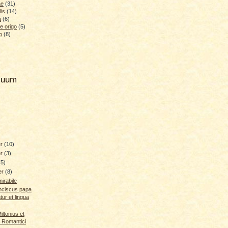
ae
(31)
lis
(14)
a
(6)
e origo
(5)
o
(8)
hiuum
er
(10)
er
(3)
(5)
er
(8)
irabile
anciscus papa
tur et lingua
ltonius et
 Romantici