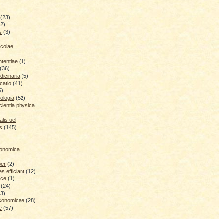
(23)
(2)
s
(3)
ncolae
ntentiae
(1)
(36)
icinaria
(5)
catio
(41)
6)
iologia
(52)
cientia physica
lis uel
is
(145)
conomica
ber
(2)
 efficiant
(12)
ace
(1)
(24)
33)
economicae
(28)
e
(57)