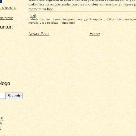
Catholica in recuperandis Sueciae moribus amissis partem agere po
S GNOSIS
memoratur
hoc
.
e profile
Labels:
historia
,
horum temporum res
,
philosophia
,
philosophia moralis u
moralis
,
res politicae
,
theologia
uuntur:
Newer Post
Home
blogo
(3)
8)
)
)