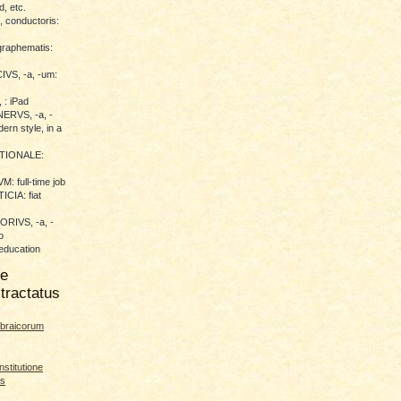
d, etc.
conductoris:
raphematis:
VS, -a, -um:
 : iPad
RVS, -a, -
ern style, in a
TIONALE:
 full-time job
CIA: fiat
RIVS, -a, -
o
education
me
tractatus
braicorum
nstitutione
es