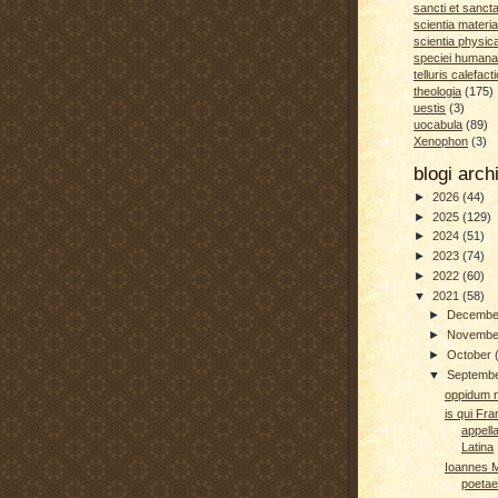
sancti et sanct
scientia materia
scientia physic
speciei humana
telluris calefacti
theologia
(175)
uestis
(3)
uocabula
(89)
Xenophon
(3)
blogi arc
►
2026
(44)
►
2025
(129)
►
2024
(51)
►
2023
(74)
►
2022
(60)
▼
2021
(58)
►
Decemb
►
Novemb
►
October
▼
Septemb
oppidum m
is qui Fr
appella
Latina
Ioannes Mi
poetae