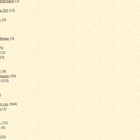
dicinaria
(3)
a XVI
(13)
s
(2)
ifugae
(3)
(5)
(12)
(3)
r
(9)
mnasio
(25)
(153)
)
)
m res
(364)
s
(1)
s
(71)
(6)
(22)