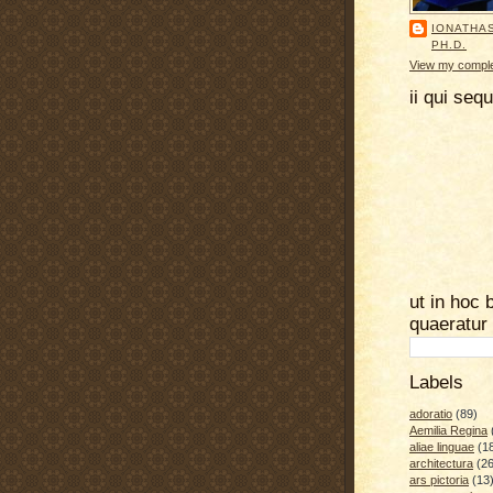
IONATHA
PH.D.
View my complet
ii qui seq
ut in hoc 
quaeratur
Labels
adoratio
(89)
Aemilia Regina
aliae linguae
(1
architectura
(26
ars pictoria
(13