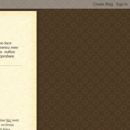
no loco
n sensu meo
. nullius
pprobare.
ntiae
hic
sunt
 ecclesia
d fides