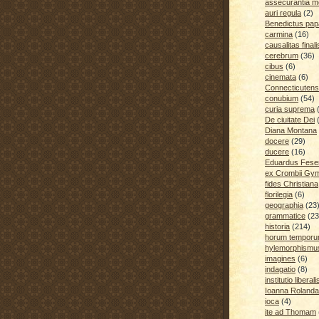
assecurantia me
auri regula
(2)
Benedictus pap
carmina
(16)
causalitas finali
cerebrum
(36)
cibus
(6)
cinemata
(6)
Connecticutens
conubium
(54)
curia suprema
De ciuitate Dei
Diana Montana
docere
(29)
ducere
(16)
Eduardus Fese
ex Crombii Gy
fides Christiana
florilegia
(6)
geographia
(23
grammatice
(23
historia
(214)
horum temporu
hylemorphismu
imagines
(6)
indagatio
(8)
institutio liberali
Ioanna Rolanda
ioca
(4)
ite ad Thomam