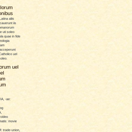
ulorum
ionibus
atina aliis
icauerunt iis
Romanorum
 uti soleo
la quae in fide
eologia
uam
 acceperunt
atholico uel
soleo.
orum uel
el
um
rum
A, -ae:
log
,
 video
atis: movie
trade-union,