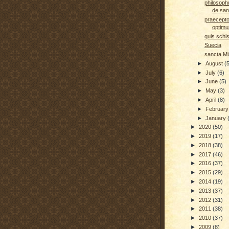
philosoph
de san
praecepto
optimu
quis schi
Suecia
sancta M
►
August
(
►
July
(6)
►
June
(5)
►
May
(3)
►
April
(8)
►
Februar
►
January
►
2020
(50)
►
2019
(17)
►
2018
(38)
►
2017
(46)
►
2016
(37)
►
2015
(29)
►
2014
(19)
►
2013
(37)
►
2012
(31)
►
2011
(38)
►
2010
(37)
►
2009
(8)