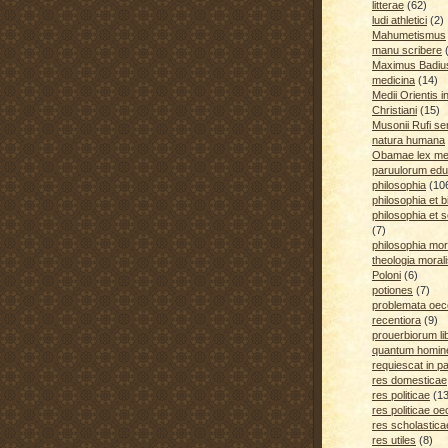
litterae
(62)
ludi athletici
(2)
Mahumetismus
manu scribere
Maximus Badiu
medicina
(14)
Medii Orientis i
Christiani
(15)
Musonii Rufi se
natura humana
Obamae lex med
paruulorum edu
philosophia
(10
philosophia et b
philosophia et s
(7)
philosophia mora
theologia moral
Poloni
(6)
potiones
(7)
problemata oe
recentiora
(9)
prouerbiorum li
quantum homines
requiescat in p
res domesticae
res politicae
(1
res politicae o
res scholastica
res utiles
(8)