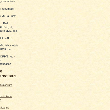
conductoris:
raphematis:
VS, -a, -um:
 : iPad
RVS, -a, -
ern style, in a
TIONALE:
 full-time job
CIA: fiat
RIVS, -a, -
o
education
me
tractatus
braicorum
nstitutione
es
aticanus