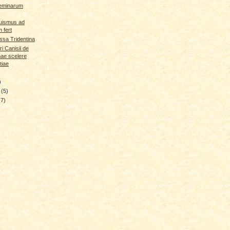
feminarum
uismus ad
 fert
ssa Tridentina
ri Canisii de
ae scelere
tiae
)
y
(5)
(7)