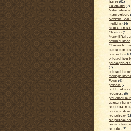
litterae
(62)
ludi athletici
(2)
Mahumetismus
manu scribere
Maximus Badiu
medicina
(14)
Medii Orientis i
Christiani
(15)
Musonii Rufi se
natura humana
Obamae lex med
paruulorum edu
philosophia
(10
philosophia et b
philosophia et s
(7)
philosophia mora
theologia moral
Poloni
(6)
potiones
(7)
problemata oe
recentiora
(9)
prouerbiorum li
quantum homines
requiescat in p
res domesticae
res politicae
(1
res politicae o
res scholastica
res utiles
(8)