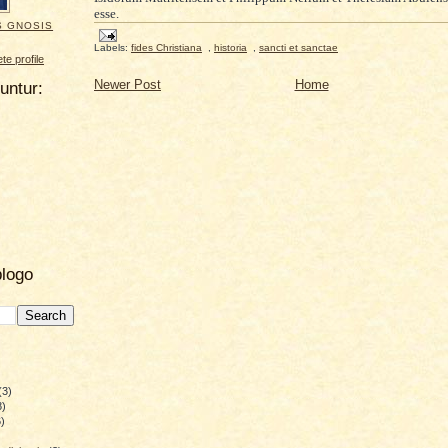
esse.
S GNOSIS
Labels:
fides Christiana
,
historia
,
sancti et sanctae
e profile
Newer Post
Home
uuntur:
blogo
(3)
8)
)
)