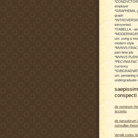
*CONDVCTOR, 
employer
*GRAPHEMA, g
graph
*INTROVERSICI
introverted
*ITABELLA, -ae,
*MODERNIGENE
um: using a mod
modern style
*MVNVS FRAC
part-time job
*MVNVS PLENVM:
*PECVNIA FACTI
currency
*SVBGRADVATO
um: pertaining t
undergraduate 
saepissi
conspecti 
de nominum He
accentu
de paruulorum i
nonnullae thes
Vergilii codex V