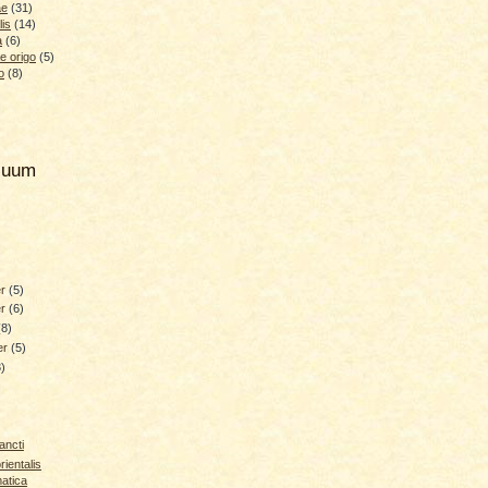
ae
(31)
lis
(14)
a
(6)
e origo
(5)
o
(8)
hiuum
er
(5)
er
(6)
(8)
er
(5)
3)
ancti
rientalis
atica