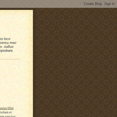
no loco
n sensu meo
. nullius
pprobare.
huius libri
oiolam et
sem sanctos