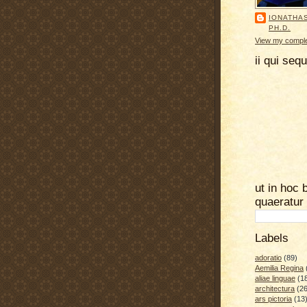
IONATHA
PH.D.
View my complet
ii qui seq
ut in hoc 
quaeratur
Labels
adoratio
(89)
Aemilia Regina
aliae linguae
(1
architectura
(26
ars pictoria
(13