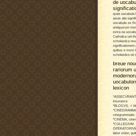
de uocab
significat
quae uocabula L
aeuis alia signif
uocabulis ex 
antiquorum more
extra ea uocabu
Catholica uel th
scholastica no
significationem
quibus e more C
scholastico uti 
breue nou
rariorum u
modernor
uocabulo
lexicon
*ASSECVRANTI
insurance
*BLOGVS, -i: b
*CINEGRAMMA
cinegrammatis:
*CINEMA, cinem
*COLLEGIVM
OPERATORIVM: 
labor union, guil