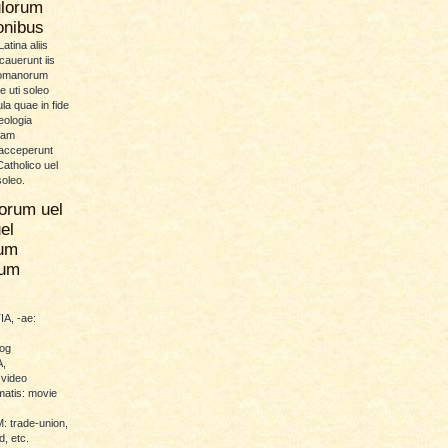
ulorum
ionibus
atina aliis
icauerunt iis
Romanorum
 uti soleo
la quae in fide
eologia
uam
 acceperunt
atholico uel
soleo.
orum uel
el
um
rum
A, -ae:
log
,
 video
atis: movie
trade-union,
d, etc.