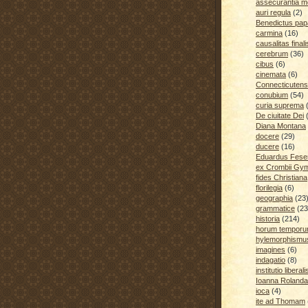
assecurantia me
auri regula
(2)
Benedictus pap
carmina
(16)
causalitas finali
cerebrum
(36)
cibus
(6)
cinemata
(6)
Connecticutens
conubium
(54)
curia suprema
De ciuitate Dei
Diana Montana
docere
(29)
ducere
(16)
Eduardus Fese
ex Crombii Gy
fides Christiana
florilegia
(6)
geographia
(23
grammatice
(23
historia
(214)
horum temporu
hylemorphismu
imagines
(6)
indagatio
(8)
institutio liberali
Ioanna Rolanda
ioca
(4)
ite ad Thomam