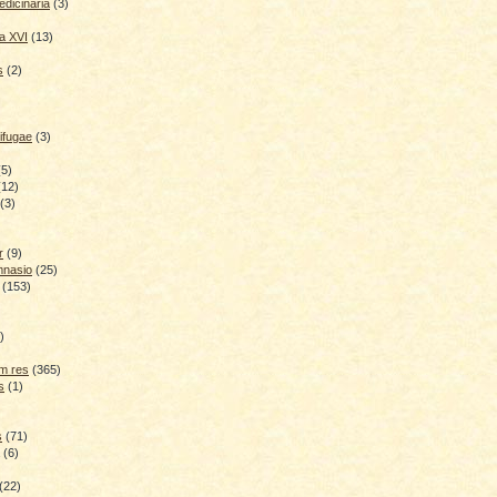
dicinaria
(3)
a XVI
(13)
s
(2)
ifugae
(3)
(5)
(12)
(3)
r
(9)
mnasio
(25)
(153)
)
)
m res
(365)
s
(1)
s
(71)
(6)
(22)