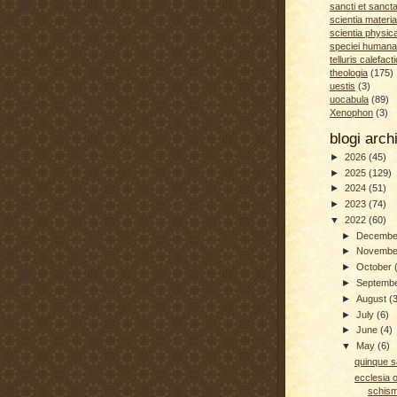
sancti et sanct
scientia materia
scientia physic
speciei humana
telluris calefacti
theologia
(175)
uestis
(3)
uocabula
(89)
Xenophon
(3)
blogi arc
►
2026
(45)
►
2025
(129)
►
2024
(51)
►
2023
(74)
▼
2022
(60)
►
Decemb
►
Novemb
►
October
►
Septemb
►
August
(
►
July
(6)
►
June
(4)
▼
May
(6)
quinque s
ecclesia o
schism