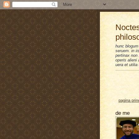
Noctes
philos
hunc blogum 
seruem. in i
pertinax non 
operis alien
uera et utilia
pagina prin
de me