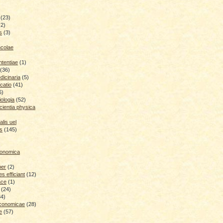
(23)
(2)
s
(3)
ncolae
ntentiae
(1)
(36)
icinaria
(5)
catio
(41)
6)
iologia
(52)
cientia physica
lis uel
is
(145)
conomica
ber
(2)
 efficiant
(12)
ace
(1)
(24)
34)
economicae
(28)
e
(57)