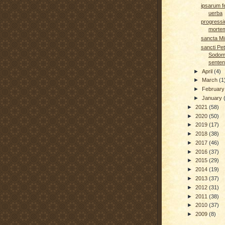
ipsarum 
uerba
progressi
mortem
sancta Mi
sancti Pet
Sodom
senten
►
April
(4)
►
March
(1
►
Februar
►
January
►
2021
(58)
►
2020
(50)
►
2019
(17)
►
2018
(38)
►
2017
(46)
►
2016
(37)
►
2015
(29)
►
2014
(19)
►
2013
(37)
►
2012
(31)
►
2011
(38)
►
2010
(37)
►
2009
(8)