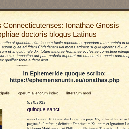
 Connecticutenses: Ionathae Gnosis
ophiae doctoris blogus Latinus
scribo ut quaedam olim inuenta facile reperiam et quaedam a me scripta in u
is autem quae ad fidem Christianam uel mores attinent si quid ignorans dixi i
sum et si quid male dixi totum sanctae Romanae ecclesiae correctioni relinquo
i aut nexus impositus aut pars probata importat me omnes eius operis partes a
 ex quolibet fonte auferre licet.
in Ephemeride quoque scribo:
https://ephemerisnuntii.eu/ionathas.php
cipalis
operum alienorum index
litterarum modi
5/30/2022
quinque sancti
anno Domini 1622 uno die Gregorius papa XV, ut
hic
et
hic
et in
pagina 340 refertur, definiuit Franciscum Xauerum et Ignatium L
Isidorum Matritensem et Philippum Nerium et Theresiam Abulen