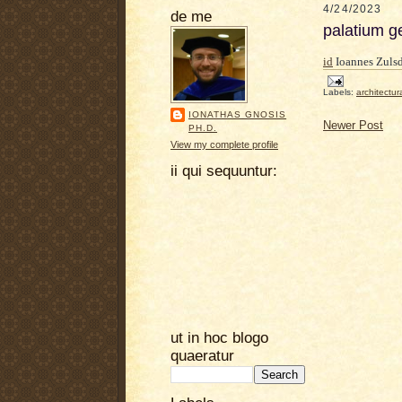
4/24/2023
de me
palatium g
id
Ioannes Zulsd
Labels:
architectur
IONATHAS GNOSIS
Newer Post
PH.D.
View my complete profile
ii qui sequuntur:
ut in hoc blogo
quaeratur