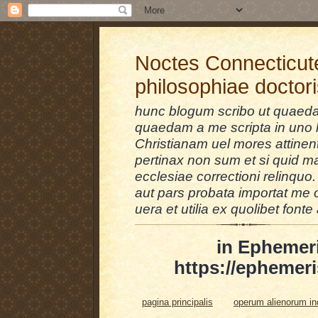
Noctes Connecticut
philosophiae doctor
hunc blogum scribo ut quaedam
quaedam a me scripta in uno l
Christianam uel mores attinent
pertinax non sum et si quid 
ecclesiae correctioni relinquo.
aut pars probata importat me 
uera et utilia ex quolibet fonte 
in Ephemer
https://ephemeri
pagina principalis
operum alienorum i