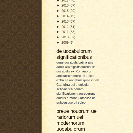
►
2017
(46)
►
2016
(37)
►
2015
(29)
►
2014
(19)
►
2013
(37)
►
2012
(31)
►
2011
(38)
►
2010
(37)
►
2009
(8)
de uocabulorum
significationibus
quae uocabula Latina aliis
aeuis alia significauerunt iis
uocabulis ex Romanorum
antiquorum more uti soleo
extra ea uocabula quae in fide
Catholica uel theologia
scholastica nouam
significationem acceperunt
quibus e more Catholico uel
scholastico uti soleo.
breue nouorum uel
rariorum uel
modernorum
uocabulorum