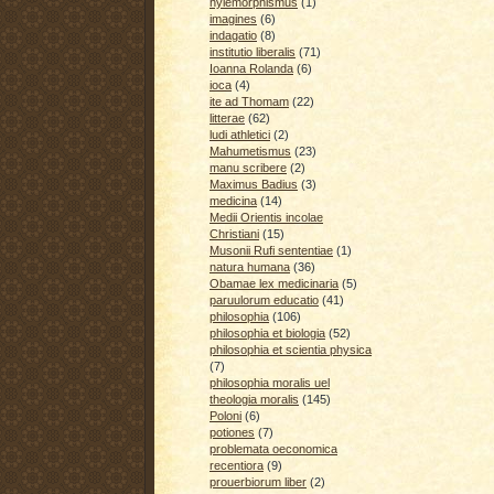
hylemorphismus
(1)
imagines
(6)
indagatio
(8)
institutio liberalis
(71)
Ioanna Rolanda
(6)
ioca
(4)
ite ad Thomam
(22)
litterae
(62)
ludi athletici
(2)
Mahumetismus
(23)
manu scribere
(2)
Maximus Badius
(3)
medicina
(14)
Medii Orientis incolae
Christiani
(15)
Musonii Rufi sententiae
(1)
natura humana
(36)
Obamae lex medicinaria
(5)
paruulorum educatio
(41)
philosophia
(106)
philosophia et biologia
(52)
philosophia et scientia physica
(7)
philosophia moralis uel
theologia moralis
(145)
Poloni
(6)
potiones
(7)
problemata oeconomica
recentiora
(9)
prouerbiorum liber
(2)