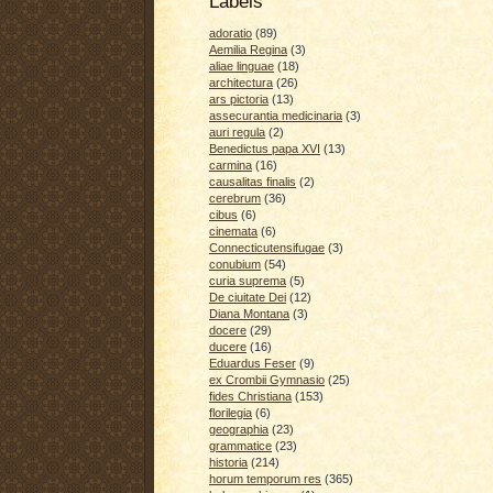
Labels
adoratio
(89)
Aemilia Regina
(3)
aliae linguae
(18)
architectura
(26)
ars pictoria
(13)
assecurantia medicinaria
(3)
auri regula
(2)
Benedictus papa XVI
(13)
carmina
(16)
causalitas finalis
(2)
cerebrum
(36)
cibus
(6)
cinemata
(6)
Connecticutensifugae
(3)
conubium
(54)
curia suprema
(5)
De ciuitate Dei
(12)
Diana Montana
(3)
docere
(29)
ducere
(16)
Eduardus Feser
(9)
ex Crombii Gymnasio
(25)
fides Christiana
(153)
florilegia
(6)
geographia
(23)
grammatice
(23)
historia
(214)
horum temporum res
(365)