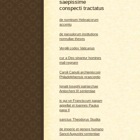
saepissime
conspecti tractatus
de nominum Hebraicorum
accentu
de paruulorum institutione
nonnullae theses
Vergilii codex Vaticanus
cur a Deo sinantur homines
mali regnare
Caroli Caputii archiepiscopi
Philadelphiensis praeceptio
Ignatii Iosephi patriarchae
Antiocheni III sententiae
is qui se Franciscum papam
appellat et Ioannes Paulus
papa II
sanctus Theodorus Studita
de imperio et genere humano
Sancti Augustini sententiae