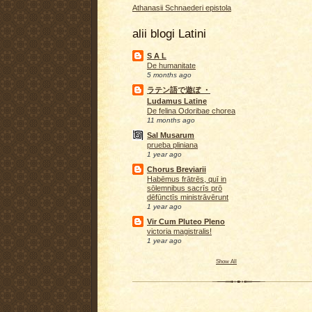
Athanasii Schnaederi epistola
alii blogi Latini
S A L
De humanitate
5 months ago
ラテン語で遊ぼ ・
Ludamus Latine
De felina Odoribae chorea
11 months ago
Sal Musarum
prueba pliniana
1 year ago
Chorus Breviarii
Habēmus frātrēs, quī in
sōlemnibus sacrīs prō
dēfūnctīs ministrāvērunt
1 year ago
Vir Cum Pluteo Pleno
victoria magistralis!
1 year ago
Show All