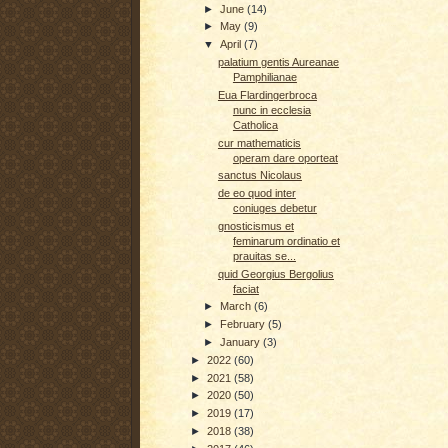
►
June
(14)
►
May
(9)
▼
April
(7)
palatium gentis Aureanae
Pamphilianae
Eua Flardingerbroca
nunc in ecclesia
Catholica
cur mathematicis
operam dare oporteat
sanctus Nicolaus
de eo quod inter
coniuges debetur
gnosticismus et
feminarum ordinatio et
prauitas se...
quid Georgius Bergolius
faciat
►
March
(6)
►
February
(5)
►
January
(3)
►
2022
(60)
►
2021
(58)
►
2020
(50)
►
2019
(17)
►
2018
(38)