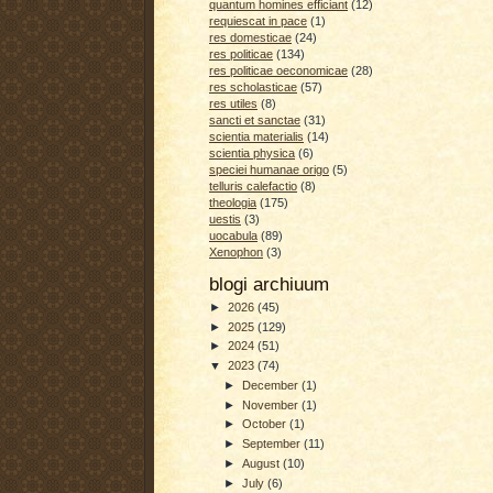
quantum homines efficiant
(12)
requiescat in pace
(1)
res domesticae
(24)
res politicae
(134)
res politicae oeconomicae
(28)
res scholasticae
(57)
res utiles
(8)
sancti et sanctae
(31)
scientia materialis
(14)
scientia physica
(6)
speciei humanae origo
(5)
telluris calefactio
(8)
theologia
(175)
uestis
(3)
uocabula
(89)
Xenophon
(3)
blogi archiuum
►
2026
(45)
►
2025
(129)
►
2024
(51)
▼
2023
(74)
►
December
(1)
►
November
(1)
►
October
(1)
►
September
(11)
►
August
(10)
►
July
(6)