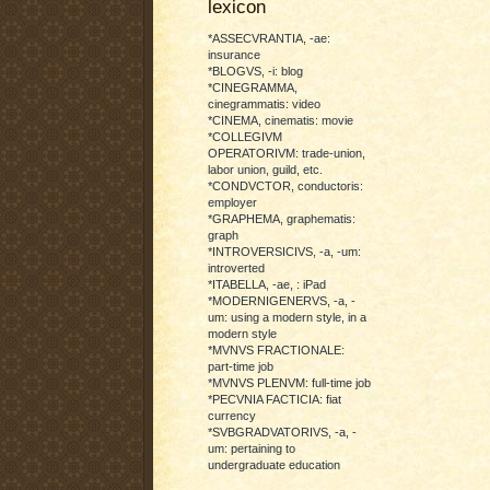
lexicon
*ASSECVRANTIA, -ae:
insurance
*BLOGVS, -i: blog
*CINEGRAMMA,
cinegrammatis: video
*CINEMA, cinematis: movie
*COLLEGIVM
OPERATORIVM: trade-union,
labor union, guild, etc.
*CONDVCTOR, conductoris:
employer
*GRAPHEMA, graphematis:
graph
*INTROVERSICIVS, -a, -um:
introverted
*ITABELLA, -ae, : iPad
*MODERNIGENERVS, -a, -
um: using a modern style, in a
modern style
*MVNVS FRACTIONALE:
part-time job
*MVNVS PLENVM: full-time job
*PECVNIA FACTICIA: fiat
currency
*SVBGRADVATORIVS, -a, -
um: pertaining to
undergraduate education